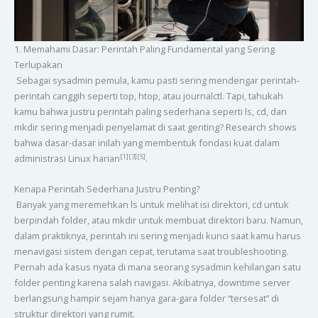
1. Memahami Dasar: Perintah Paling Fundamental yang Sering
Terlupakan
Sebagai sysadmin pemula, kamu pasti sering mendengar perintah-
perintah canggih seperti top, htop, atau journalctl. Tapi, tahukah
kamu bahwa justru perintah paling sederhana seperti ls, cd, dan
mkdir sering menjadi penyelamat di saat genting? Research shows
bahwa dasar-dasar inilah yang membentuk fondasi kuat dalam
[1][3][5]
administrasi Linux harian
.
Kenapa Perintah Sederhana Justru Penting?
Banyak yang meremehkan ls untuk melihat isi direktori, cd untuk
berpindah folder, atau mkdir untuk membuat direktori baru. Namun,
dalam praktiknya, perintah ini sering menjadi kunci saat kamu harus
menavigasi sistem dengan cepat, terutama saat troubleshooting.
Pernah ada kasus nyata di mana seorang sysadmin kehilangan satu
folder penting karena salah navigasi. Akibatnya, downtime server
berlangsung hampir sejam hanya gara-gara folder “tersesat” di
struktur direktori yang rumit.