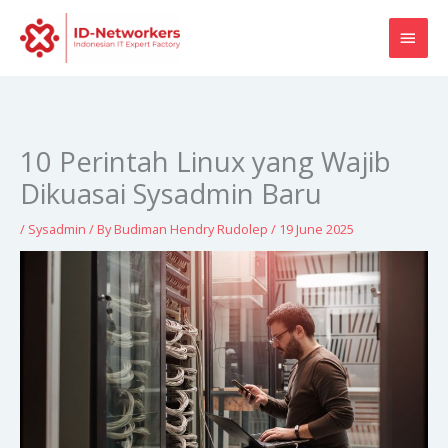
Skip
MAI
to
content
MEN
10 Perintah Linux yang Wajib
Dikuasai Sysadmin Baru
/
Sysadmin
/ By
Budiman Hendry Rudolep
/
19 June 2025