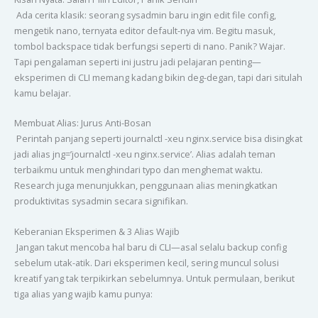
Ada cerita klasik: seorang sysadmin baru ingin edit file config,
mengetik nano, ternyata editor default-nya vim. Begitu masuk,
tombol backspace tidak berfungsi seperti di nano. Panik? Wajar.
Tapi pengalaman seperti ini justru jadi pelajaran penting—
eksperimen di CLI memang kadang bikin deg-degan, tapi dari situlah
kamu belajar.
Membuat Alias: Jurus Anti-Bosan
Perintah panjang seperti journalctl -xeu nginx.service bisa disingkat
jadi alias jng=’journalctl -xeu nginx.service’. Alias adalah teman
terbaikmu untuk menghindari typo dan menghemat waktu.
Research juga menunjukkan, penggunaan alias meningkatkan
produktivitas sysadmin secara signifikan.
Keberanian Eksperimen & 3 Alias Wajib
Jangan takut mencoba hal baru di CLI—asal selalu backup config
sebelum utak-atik. Dari eksperimen kecil, sering muncul solusi
kreatif yang tak terpikirkan sebelumnya. Untuk permulaan, berikut
tiga alias yang wajib kamu punya: