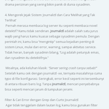
drama perizinan yang sering bikin panik di dunia sysadmin.
4. Mengorek Jejak Sistem: Journalctl dan Cara ‘Melihat yang Tak
Terlihat’
Pernah merasa membaca log server itu seperti membaca novel
detektif? Kamu tidak sendirian.
journalctl
adalah salah satu jurus
wajib yang harus kamu kuasai sebagai sysadmin pemula. Dengan
perintah ini, kamu bisa “mengintip” semua kejadian penting di
sistem Linux, mulai dari error, warning, sampai aktivitas service.
Tidak heran, banyak sysadmin bilang, “Log adalah petunjuk emas,
dan sysadmin itu detektifnya.”
Misalnya, ada keluhan klasik:
“Server sering crash tanpa sebab!”
Setelah kamu cek dengan journalctl -xe, ternyata masalahnya cuma
typo di file konfigurasi. Seringkali, error kecil seperti ini tersembunyi
di antara ribuan baris log. Tanpa
journalctl
, mencari penyebabnya
bisa seperti mencari jarum di tumpukan jerami.
Filter & Cari Error dengan Grep dan Curto Journalctl
Agar tidak tenggelam dalam lautan log, kamu bisa gunakan filter