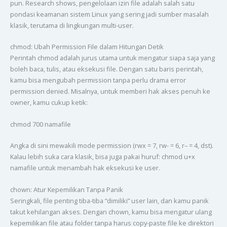
pun. Research shows, pengelolaan izin file adalah salah satu
pondasi keamanan sistem Linux yang sering jadi sumber masalah
klasik, terutama di lingkungan multi-user.
chmod: Ubah Permission File dalam Hitungan Detik
Perintah chmod adalah jurus utama untuk mengatur siapa saja yang
boleh baca, tulis, atau eksekusi file. Dengan satu baris perintah,
kamu bisa mengubah permission tanpa perlu drama error
permission denied. Misalnya, untuk memberi hak akses penuh ke
owner, kamu cukup ketik:
chmod 700 namafile
Angka di sini mewakili mode permission (rwx = 7, rw- = 6, r– = 4, dst).
Kalau lebih suka cara klasik, bisa juga pakai huruf: chmod u+x
namafile untuk menambah hak eksekusi ke user.
chown: Atur Kepemilikan Tanpa Panik
Seringkali, file penting tiba-tiba “dimiliki” user lain, dan kamu panik
takut kehilangan akses. Dengan chown, kamu bisa mengatur ulang
kepemilikan file atau folder tanpa harus copy-paste file ke direktori