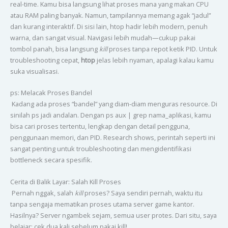
real-time. Kamu bisa langsung lihat proses mana yang makan CPU
atau RAM paling banyak. Namun, tampilannya memang agak “jadul”
dan kurang interaktif. Di sisi lain, htop hadir lebih modern, penuh
warna, dan sangat visual. Navigasi lebih mudah—cukup pakai
tombol panah, bisa langsung
kill
proses tanpa repot ketik PID. Untuk
troubleshooting cepat,
htop
jelas lebih nyaman, apalagi kalau kamu
suka visualisasi.
ps: Melacak Proses Bandel
Kadang ada proses “bandel” yang diam-diam menguras resource. Di
sinilah ps jadi andalan. Dengan ps aux | grep nama_aplikasi, kamu
bisa cari proses tertentu, lengkap dengan detail pengguna,
penggunaan memori, dan PID. Research shows, perintah seperti ini
sangat penting untuk troubleshooting dan mengidentifikasi
bottleneck secara spesifik.
Cerita di Balik Layar: Salah Kill Proses
Pernah nggak, salah
kill
proses? Saya sendiri pernah, waktu itu
tanpa sengaja mematikan proses utama server game kantor.
Hasilnya? Server ngambek sejam, semua user protes. Dari situ, saya
belajar: cek dua kali sebelum pakai kill!