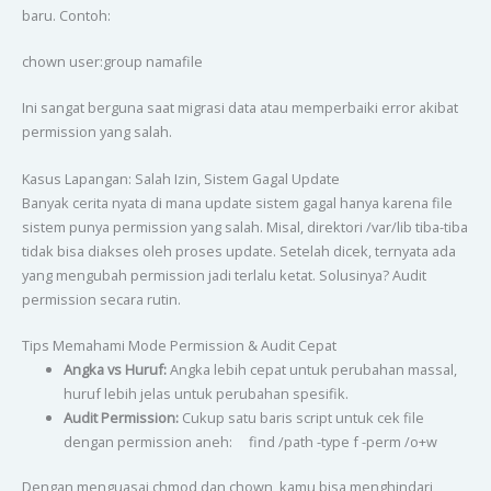
baru. Contoh:
chown user:group namafile
Ini sangat berguna saat migrasi data atau memperbaiki error akibat
permission yang salah.
Kasus Lapangan: Salah Izin, Sistem Gagal Update
Banyak cerita nyata di mana update sistem gagal hanya karena file
sistem punya permission yang salah. Misal, direktori /var/lib tiba-tiba
tidak bisa diakses oleh proses update. Setelah dicek, ternyata ada
yang mengubah permission jadi terlalu ketat. Solusinya? Audit
permission secara rutin.
Tips Memahami Mode Permission & Audit Cepat
Angka vs Huruf:
Angka lebih cepat untuk perubahan massal,
huruf lebih jelas untuk perubahan spesifik.
Audit Permission:
Cukup satu baris script untuk cek file
dengan permission aneh: find /path -type f -perm /o+w
Dengan menguasai chmod dan chown, kamu bisa menghindari