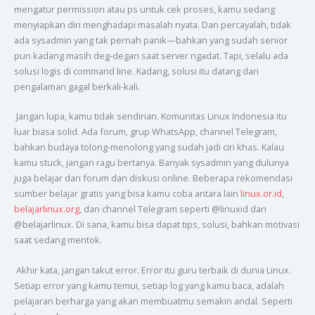
mengatur permission atau ps untuk cek proses, kamu sedang
menyiapkan diri menghadapi masalah nyata. Dan percayalah, tidak
ada sysadmin yang tak pernah panik—bahkan yang sudah senior
pun kadang masih deg-degan saat server ngadat. Tapi, selalu ada
solusi logis di command line. Kadang, solusi itu datang dari
pengalaman gagal berkali-kali.
Jangan lupa, kamu tidak sendirian. Komunitas Linux Indonesia itu
luar biasa solid. Ada forum, grup WhatsApp, channel Telegram,
bahkan budaya tolong-menolong yang sudah jadi ciri khas. Kalau
kamu stuck, jangan ragu bertanya. Banyak sysadmin yang dulunya
juga belajar dari forum dan diskusi online. Beberapa rekomendasi
sumber belajar gratis yang bisa kamu coba antara lain
linux.or.id
,
belajarlinux.org
, dan channel Telegram seperti @linuxid dan
@belajarlinux. Di sana, kamu bisa dapat tips, solusi, bahkan motivasi
saat sedang mentok.
Akhir kata, jangan takut error. Error itu guru terbaik di dunia Linux.
Setiap error yang kamu temui, setiap log yang kamu baca, adalah
pelajaran berharga yang akan membuatmu semakin andal. Seperti