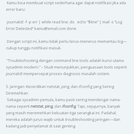
Kamu bisa membuat script sederhana agar dapat notifikasi jika ada
error baru:
journalctl -f -p err | while read line; do echo “$line” | mail -s “Log
Error Detected” kamu@email.com done
Dengan script ini, kamu tidak perlu terus-menerus memantau log—
cukup tunggu notifikasi masuk.
“Troubleshooting dengan command line tools adalah kunci utama
sysadmin modern.” – Studi menunjukkan, penguasaan tools seperti
journalctl mempercepat proses diagnosis masalah sistem.
5. Jaringan: Kecerdikan netstat, ping, dan ifconfig yang Sering
Diremehkan
Sebagai sysadmin pemula, kamu pasti sering mendengar nama-
nama seperti
netstat
,
ping
, dan
ifconfig
. Tapi, sejujurnya, banyak
yang masih meremehkan kekuatan tiga serangkai ini. Padahal,
mereka adalah jurus wajib untuk troubleshooting jaringan—dan
kadang jadi penyelamat di saat genting.