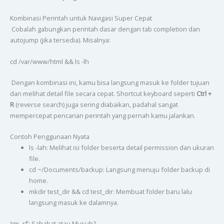
Kombinasi Perintah untuk Navigasi Super Cepat
Cobalah gabungkan perintah dasar dengan tab completion dan
autojump (jika tersedia). Misalnya:
cd /var/www/html && ls -lh
Dengan kombinasi ini, kamu bisa langsung masuk ke folder tujuan
dan melihat detail file secara cepat. Shortcut keyboard seperti
Ctrl +
R
(reverse search) juga sering diabaikan, padahal sangat
mempercepat pencarian perintah yang pernah kamu jalankan.
Contoh Penggunaan Nyata
ls -lah: Melihat isi folder beserta detail permission dan ukuran
file.
cd ~/Documents/backup: Langsung menuju folder backup di
home.
mkdir test_dir && cd test_dir: Membuat folder baru lalu
langsung masuk ke dalamnya.
‘rm -rf’: Sahabat atau Musuh?