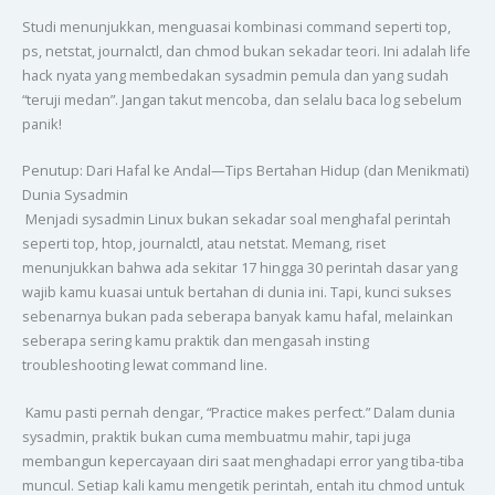
Studi menunjukkan, menguasai kombinasi command seperti top,
ps, netstat, journalctl, dan chmod bukan sekadar teori. Ini adalah life
hack nyata yang membedakan sysadmin pemula dan yang sudah
“teruji medan”. Jangan takut mencoba, dan selalu baca log sebelum
panik!
Penutup: Dari Hafal ke Andal—Tips Bertahan Hidup (dan Menikmati)
Dunia Sysadmin
Menjadi sysadmin Linux bukan sekadar soal menghafal perintah
seperti top, htop, journalctl, atau netstat. Memang, riset
menunjukkan bahwa ada sekitar 17 hingga 30 perintah dasar yang
wajib kamu kuasai untuk bertahan di dunia ini. Tapi, kunci sukses
sebenarnya bukan pada seberapa banyak kamu hafal, melainkan
seberapa sering kamu praktik dan mengasah insting
troubleshooting lewat command line.
Kamu pasti pernah dengar, “Practice makes perfect.” Dalam dunia
sysadmin, praktik bukan cuma membuatmu mahir, tapi juga
membangun kepercayaan diri saat menghadapi error yang tiba-tiba
muncul. Setiap kali kamu mengetik perintah, entah itu chmod untuk