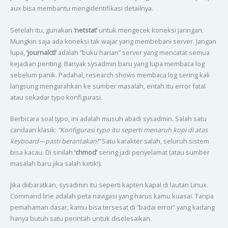
aux bisa membantu mengidentifikasi detailnya.
Setelah itu, gunakan
‘netstat’
untuk mengecek koneksi jaringan.
Mungkin saja ada koneksi tak wajar yang membebani server. Jangan
lupa,
‘journalctl’
adalah “buku harian” server yang mencatat semua
kejadian penting. Banyak sysadmin baru yang lupa membaca log
sebelum panik. Padahal, research shows membaca log sering kali
langsung mengarahkan ke sumber masalah, entah itu error fatal
atau sekadar typo konfigurasi.
Berbicara soal typo, ini adalah musuh abadi sysadmin. Salah satu
candaan klasik:
“Konfigurasi typo itu seperti menaruh kopi di atas
keyboard—pasti berantakan!”
Satu karakter salah, seluruh sistem
bisa kacau. Di sinilah
‘chmod’
sering jadi penyelamat (atau sumber
masalah baru jika salah ketik!).
Jika diibaratkan, sysadmin itu seperti kapten kapal di lautan Linux.
Command line adalah peta navigasi yang harus kamu kuasai. Tanpa
pemahaman dasar, kamu bisa tersesat di “badai error” yang kadang
hanya butuh satu perintah untuk diselesaikan.