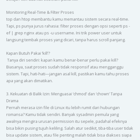
Monitoring Real-Time & Filter Proses
top dan htop membantu kamu memantau sistem secara real-time.
Tapi, ps punya jurus rahasia: filter proses dengan opsi seperti ps -
ef | grep nginx atau ps -u username. Ini trik power user untuk
langsung tembak proses yang dicari, tanpa harus scroll panjang.
Kapan Butuh Pakai ‘kill’?
Tanya diri sendiri: kapan kamu benar-benar perlu pakai kill?
Biasanya, saat proses sudah tidak responsif atau mengganggu
sistem. Tapi, hati-hati—jangan asal kill, pastikan kamu tahu proses
apa yang akan dimatikan.
3. Kekuatan di Balik Izin: Menguasai ‘chmod’ dan ‘chown’ Tanpa
Drama
Pernah merasa izin file di Linux itu lebih rumit dari hubungan
romansa? Kamu tidak sendiri. Banyak sysadmin pemula yang
awalnya mengira urusan permission itu sepele, padahal efeknya
bisa bikin pusing tujuh keliling. Salah atur sedikit, tiba-tiba user tidak
bisa update sistem, atau file penting malah tidak bisa diakses siapa