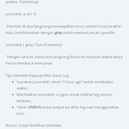
praktis. Contohnya:
journalctl -p err -b
Perintah di atas langsung menampilkan error setelah boot terakhir.
Atau, kombinasikan dengan
grep
untuk mencari pesan spesifik:
journalctl | grep “Out of memory”
Dengan cara ini, kamu bisa langsung fokus ke masalah utama tanpa
harus membaca semuanya.
Tips Memilah Ratusan Ribu Baris Log
Gunakan journalctl –since “1 hour ago” untuk membatasi
waktu.
Manfaatkan journalctl -u nginx untuk melihat log service
tertentu.
Tekan
Shift+G
untuk lompat ke akhir log saat menggunakan
less.
Bonus: Script Notifikasi Otomatis