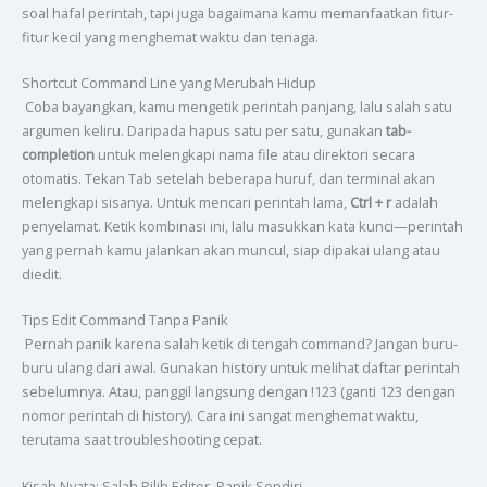
soal hafal perintah, tapi juga bagaimana kamu memanfaatkan fitur-
fitur kecil yang menghemat waktu dan tenaga.
Shortcut Command Line yang Merubah Hidup
Coba bayangkan, kamu mengetik perintah panjang, lalu salah satu
argumen keliru. Daripada hapus satu per satu, gunakan
tab-
completion
untuk melengkapi nama file atau direktori secara
otomatis. Tekan Tab setelah beberapa huruf, dan terminal akan
melengkapi sisanya. Untuk mencari perintah lama,
Ctrl + r
adalah
penyelamat. Ketik kombinasi ini, lalu masukkan kata kunci—perintah
yang pernah kamu jalankan akan muncul, siap dipakai ulang atau
diedit.
Tips Edit Command Tanpa Panik
Pernah panik karena salah ketik di tengah command? Jangan buru-
buru ulang dari awal. Gunakan history untuk melihat daftar perintah
sebelumnya. Atau, panggil langsung dengan !123 (ganti 123 dengan
nomor perintah di history). Cara ini sangat menghemat waktu,
terutama saat troubleshooting cepat.
Kisah Nyata: Salah Pilih Editor, Panik Sendiri