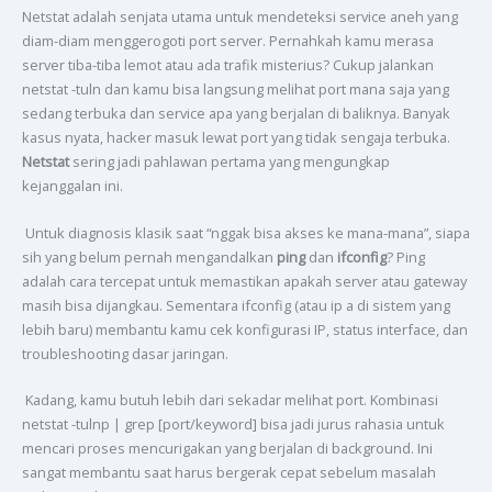
Netstat adalah senjata utama untuk mendeteksi service aneh yang
diam-diam menggerogoti port server. Pernahkah kamu merasa
server tiba-tiba lemot atau ada trafik misterius? Cukup jalankan
netstat -tuln dan kamu bisa langsung melihat port mana saja yang
sedang terbuka dan service apa yang berjalan di baliknya. Banyak
kasus nyata, hacker masuk lewat port yang tidak sengaja terbuka.
Netstat
sering jadi pahlawan pertama yang mengungkap
kejanggalan ini.
Untuk diagnosis klasik saat “nggak bisa akses ke mana-mana”, siapa
sih yang belum pernah mengandalkan
ping
dan
ifconfig
? Ping
adalah cara tercepat untuk memastikan apakah server atau gateway
masih bisa dijangkau. Sementara ifconfig (atau ip a di sistem yang
lebih baru) membantu kamu cek konfigurasi IP, status interface, dan
troubleshooting dasar jaringan.
Kadang, kamu butuh lebih dari sekadar melihat port. Kombinasi
netstat -tulnp | grep [port/keyword] bisa jadi jurus rahasia untuk
mencari proses mencurigakan yang berjalan di background. Ini
sangat membantu saat harus bergerak cepat sebelum masalah