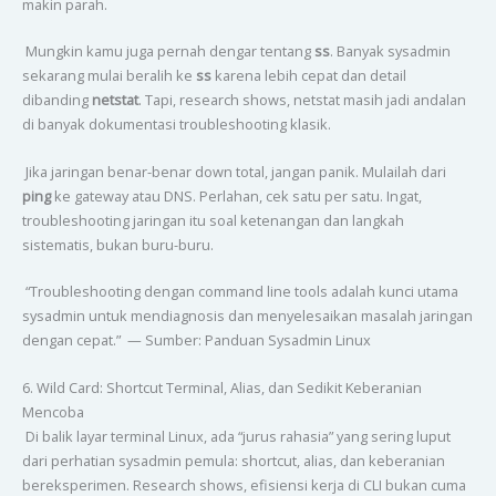
makin parah.
Mungkin kamu juga pernah dengar tentang
ss
. Banyak sysadmin
sekarang mulai beralih ke
ss
karena lebih cepat dan detail
dibanding
netstat
. Tapi, research shows, netstat masih jadi andalan
di banyak dokumentasi troubleshooting klasik.
Jika jaringan benar-benar down total, jangan panik. Mulailah dari
ping
ke gateway atau DNS. Perlahan, cek satu per satu. Ingat,
troubleshooting jaringan itu soal ketenangan dan langkah
sistematis, bukan buru-buru.
“Troubleshooting dengan command line tools adalah kunci utama
sysadmin untuk mendiagnosis dan menyelesaikan masalah jaringan
dengan cepat.” — Sumber: Panduan Sysadmin Linux
6. Wild Card: Shortcut Terminal, Alias, dan Sedikit Keberanian
Mencoba
Di balik layar terminal Linux, ada “jurus rahasia” yang sering luput
dari perhatian sysadmin pemula: shortcut, alias, dan keberanian
bereksperimen. Research shows, efisiensi kerja di CLI bukan cuma