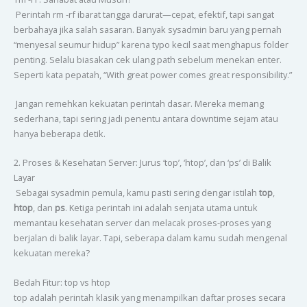
Perintah rm -rf ibarat tangga darurat—cepat, efektif, tapi sangat
berbahaya jika salah sasaran. Banyak sysadmin baru yang pernah
“menyesal seumur hidup” karena typo kecil saat menghapus folder
penting. Selalu biasakan cek ulang path sebelum menekan enter.
Seperti kata pepatah, “With great power comes great responsibility.”
Jangan remehkan kekuatan perintah dasar. Mereka memang
sederhana, tapi sering jadi penentu antara downtime sejam atau
hanya beberapa detik.
2. Proses & Kesehatan Server: Jurus ‘top’, ‘htop’, dan ‘ps’ di Balik
Layar
Sebagai sysadmin pemula, kamu pasti sering dengar istilah
top
,
htop
, dan
ps
. Ketiga perintah ini adalah senjata utama untuk
memantau kesehatan server dan melacak proses-proses yang
berjalan di balik layar. Tapi, seberapa dalam kamu sudah mengenal
kekuatan mereka?
Bedah Fitur: top vs htop
top adalah perintah klasik yang menampilkan daftar proses secara