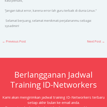
kata penulis,
“Jangan takut error, karena error-lah guru terbaik di dunia Linux.”
Selamat berjuang, selamat menikmati perjalananmu sebagai
sysadmin!
←
Previous Post
Next Post
→
Berlangganan Jadwal
Training ID-Networkers
Kami akan mengirimkan jadwal training ID-Networkers terbaru
setiap akhir bulan ke email anda.