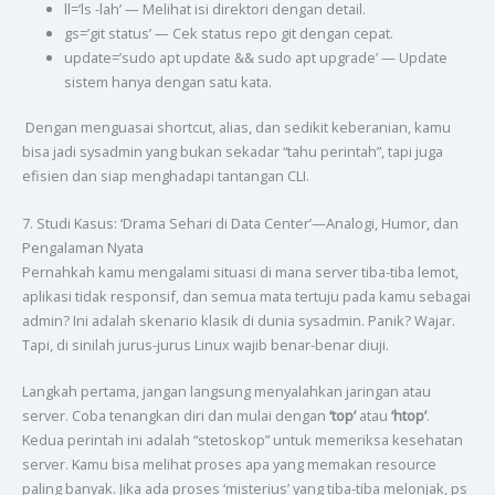
ll=’ls -lah’ — Melihat isi direktori dengan detail.
gs=’git status’ — Cek status repo git dengan cepat.
update=’sudo apt update && sudo apt upgrade’ — Update
sistem hanya dengan satu kata.
Dengan menguasai shortcut, alias, dan sedikit keberanian, kamu
bisa jadi sysadmin yang bukan sekadar “tahu perintah”, tapi juga
efisien dan siap menghadapi tantangan CLI.
7. Studi Kasus: ‘Drama Sehari di Data Center’—Analogi, Humor, dan
Pengalaman Nyata
Pernahkah kamu mengalami situasi di mana server tiba-tiba lemot,
aplikasi tidak responsif, dan semua mata tertuju pada kamu sebagai
admin? Ini adalah skenario klasik di dunia sysadmin. Panik? Wajar.
Tapi, di sinilah jurus-jurus Linux wajib benar-benar diuji.
Langkah pertama, jangan langsung menyalahkan jaringan atau
server. Coba tenangkan diri dan mulai dengan
‘top’
atau
‘htop’
.
Kedua perintah ini adalah “stetoskop” untuk memeriksa kesehatan
server. Kamu bisa melihat proses apa yang memakan resource
paling banyak. Jika ada proses ‘misterius’ yang tiba-tiba melonjak, ps