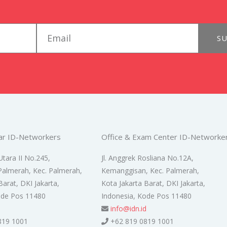
email
SU
ar ID-Networkers
Office & Exam Center ID-Networke
Utara II No.245,
Jl. Anggrek Rosliana No.12A,
Palmerah, Kec. Palmerah,
Kemanggisan, Kec. Palmerah,
Barat, DKI Jakarta,
Kota Jakarta Barat, DKI Jakarta,
ode Pos 11480
Indonesia, Kode Pos 11480
d
info@idn.id
819 1001
+62 819 0819 1001