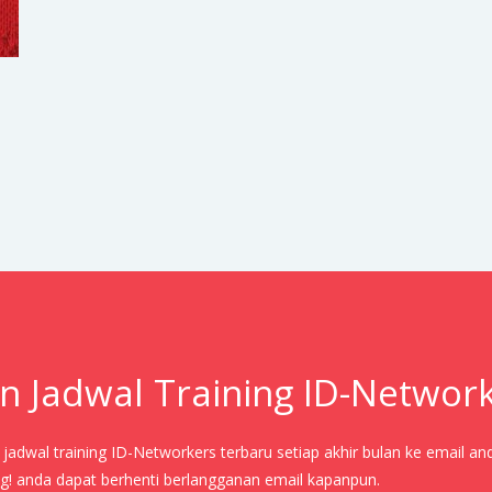
n Jadwal Training ID-Networ
adwal training ID-Networkers terbaru setiap akhir bulan ke email an
! anda dapat berhenti berlangganan email kapanpun.