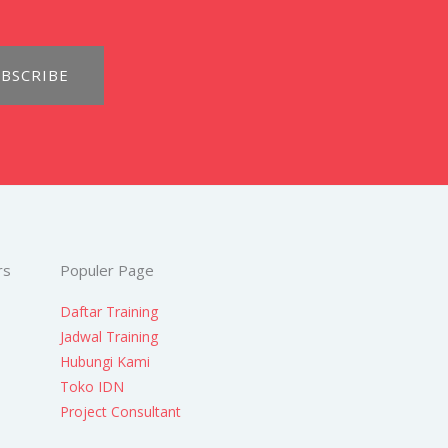
BSCRIBE
rs
Populer Page
Daftar Training
Jadwal Training
Hubungi Kami
Toko IDN
Project Consultant