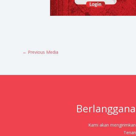
←
Previous Media
Berlanggana
Kami akan mengirimkan j
Tenang