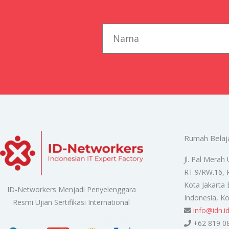
first_name
Rumah Belaj
Jl. Pal Merah 
RT.9/RW.16, 
Kota Jakarta 
ID-Networkers Menjadi Penyelenggara
Indonesia, K
Resmi Ujian Sertifikasi International
info@idn.i
+62 819 0