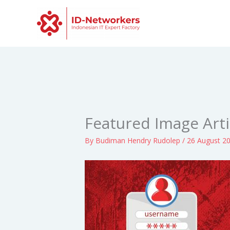
Skip
to
content
Featured Image Arti
By
Budiman Hendry Rudolep
/
26 August 2