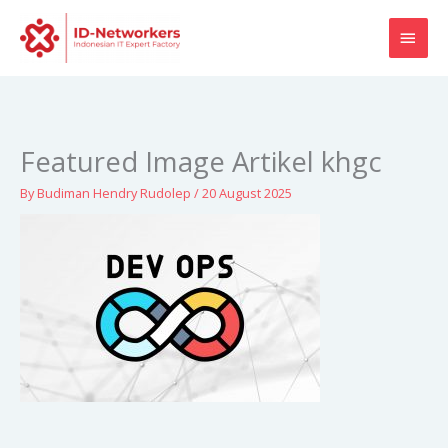
Skip
MAI
to
content
MEN
Featured Image Artikel khgc
By
Budiman Hendry Rudolep
/
20 August 2025