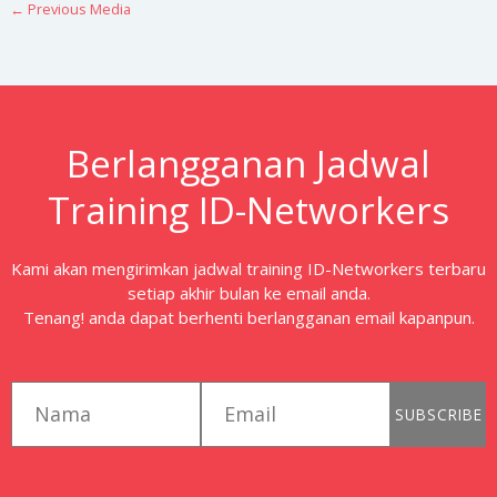
←
Previous Media
Berlangganan Jadwal
Training ID-Networkers
Kami akan mengirimkan jadwal training ID-Networkers terbaru
setiap akhir bulan ke email anda.
Tenang! anda dapat berhenti berlangganan email kapanpun.
first_name
email
SUBSCRIBE