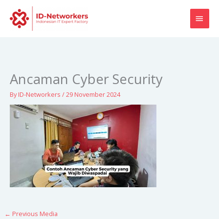
Skip
MAI
to
content
MEN
Ancaman Cyber Security
By
ID-Networkers
/
29 November 2024
←
Previous Media