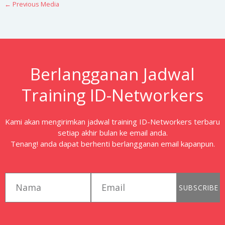
←
Previous Media
Berlangganan Jadwal
Training ID-Networkers
Kami akan mengirimkan jadwal training ID-Networkers terbaru
setiap akhir bulan ke email anda.
Tenang! anda dapat berhenti berlangganan email kapanpun.
first_name
email
SUBSCRIBE