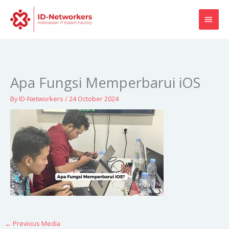
Skip
MAI
to
content
MEN
Apa Fungsi Memperbarui iOS
By
ID-Networkers
/
24 October 2024
←
Previous Media