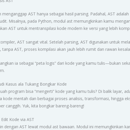
sis AST
 menganggap AST hanya sebagai hasil parsing. Padahal, AST adalah 
ity audit. Misalnya, pada Python, modul ast memungkinkan kamu menga
akan AST untuk mentranspilasi kode modern ke versi yang lebih kompa
piler, AST sangat vital. Setelah parsing, AST digunakan untuk melak
, tanpa AST, proses kompilasi akan jauh lebih rumit dan rawan kesal
angkan ia sebagai “peta logis” dari kode yang kamu tulis—bukan sekada
rn.
tudi Kasus ala Tukang Bongkar Kode
 program bisa “mengerti” kode yang kamu tulis? Di balik layar, ad
 kode mentah dan berbagai proses analisis, transformasi, hingga eks
per canggih. Yuk, kita bongkar bareng-bareng!
n Edit Kode via AST
ain dengan AST lewat modul ast bawaan. Modul ini memungkinkan k