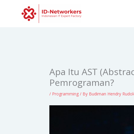
Skip
to
content
Apa Itu AST (Abstra
Pemrograman?
/
Programming
/ By
Budiman Hendry Rudo