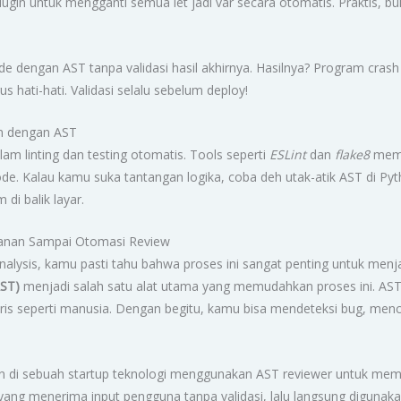
lugin untuk mengganti semua let jadi var secara otomatis. Praktis, b
e dengan AST tanpa validasi hasil akhirnya. Hasilnya? Program crash 
us hati-hati. Validasi selalu sebelum deploy!
in dengan AST
 linting dan testing otomatis. Tools seperti
ESLint
dan
flake8
mema
de. Kalau kamu suka tantangan logika, coba deh utak-atik AST di Pyt
di balik layar.
manan Sampai Otomasi Review
nalysis, kamu pasti tahu bahwa proses ini sangat penting untuk men
AST)
menjadi salah satu alat utama yang memudahkan proses ini. AST
is seperti manusia. Dengan begitu, kamu bisa mendeteksi bug, menca
n di sebuah startup teknologi menggunakan AST reviewer untuk meme
ang menerima input pengguna tanpa validasi, lalu langsung digunak