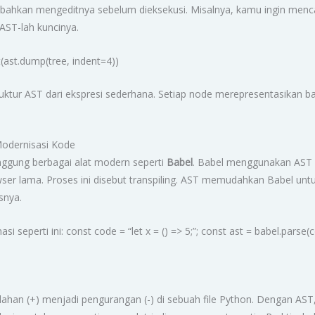
 bahkan mengeditnya sebelum dieksekusi. Misalnya, kamu ingin menca
AST-lah kuncinya.
t(ast.dump(tree, indent=4))
uktur AST dari ekspresi sederhana. Setiap node merepresentasikan ba
 Modernisasi Kode
punggung berbagai alat modern seperti
Babel
. Babel menggunakan AST
ser lama. Proses ini disebut transpiling. AST memudahkan Babel untu
snya.
seperti ini: const code = “let x = () => 5;”; const ast = babel.parse(c
an (+) menjadi pengurangan (-) di sebuah file Python. Dengan AST,