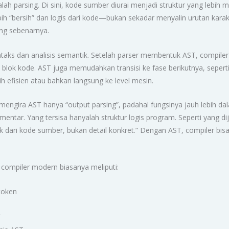
h parsing. Di sini, kode sumber diurai menjadi struktur yang lebih m
bih “bersih” dan logis dari kode—bukan sekadar menyalin urutan kara
ng sebenarnya.
intaks dan analisis semantik. Setelah parser membentuk AST, compi
blok kode. AST juga memudahkan transisi ke fase berikutnya, seperti
 efisien atau bahkan langsung ke level mesin.
ngira AST hanya “output parsing”, padahal fungsinya jauh lebih dala
omentar. Yang tersisa hanyalah struktur logis program. Seperti yang di
k dari kode sumber, bukan detail konkret.” Dengan AST, compiler bisa
ompiler modern biasanya meliputi:
token
T