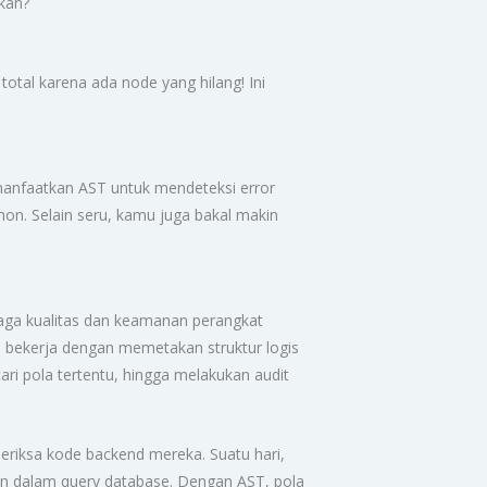
ukan?
total karena ada node yang hilang! Ini
nfaatkan AST untuk mendeteksi error
hon. Selain seru, kamu juga bakal makin
jaga kualitas dan keamanan perangkat
 bekerja dengan memetakan struktur logis
ri pola tertentu, hingga melakukan audit
riksa kode backend mereka. Suatu hari,
an dalam query database. Dengan AST, pola