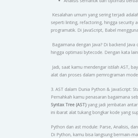
Analisis semantik dan optimasi berba
Kesalahan umum yang sering terjadi adalah
seperti linting, refactoring, hingga secur
programatik. Di JavaScript, Babel menggun
Bagaimana dengan Java? Di backend Java com
hingga optimasi bytecode. Dengan kata lain
Jadi, saat kamu mendengar istilah AST, bay
alat dan proses dalam pemrograman mode
3. AST dalam Dunia Python & JavaScript: S
Pernahkah kamu penasaran bagaimana sebuah
Syntax Tree (AST)
yang jadi jembatan antara
ini ibarat alat tukang bongkar kode yang su
Python dan ast module: Parse, Analisis, da
Di Python, kamu bisa langsung bermain-m