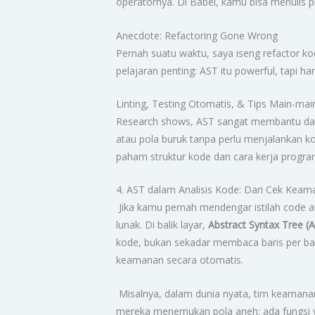
operatornya. Di Babel, kamu bisa menulis p
Anecdote: Refactoring Gone Wrong
Pernah suatu waktu, saya iseng refactor kod
pelajaran penting: AST itu powerful, tapi har
Linting, Testing Otomatis, & Tips Main-ma
Research shows, AST sangat membantu dalam
atau pola buruk tanpa perlu menjalankan ko
paham struktur kode dan cara kerja program 
4. AST dalam Analisis Kode: Dari Cek Kea
Jika kamu pernah mendengar istilah code a
lunak. Di balik layar,
Abstract Syntax Tree (
kode, bukan sekadar membaca baris per bar
keamanan secara otomatis.
Misalnya, dalam dunia nyata, tim keamana
mereka menemukan pola aneh: ada fungsi y