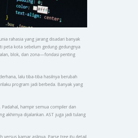
ia rahasia yang jarang disadari banyak
erti peta kota sebelum gedung-gedungnya
 jalan, blok, dan zona—fondasi penting
erhana, lalu tiba-tiba hasilnya berubah
erilaku program jadi berbeda. Banyak yang
. Padahal, hampir semua compiler dan
akhirnya dijalankan. AST juga jadi tulang
ersus kamar aslinya. Parse tree itu detail