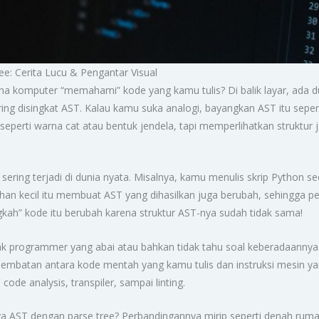
ree: Cerita Lucu & Pengantar Visual
mputer “memahami” kode yang kamu tulis? Di balik layar, ada dun
ring disingkat AST. Kalau kamu suka analogi, bayangkan AST itu sep
 seperti warna cat atau bentuk jendela, tapi memperlihatkan struktur
ering terjadi di dunia nyata. Misalnya, kamu menulis skrip Python sed
ubahan kecil itu membuat AST yang dihasilkan juga berubah, sehingga p
ngkah” kode itu berubah karena struktur AST-nya sudah tidak sama!
ak programmer yang abai atau bahkan tidak tahu soal keberadaannya
batan antara kode mentah yang kamu tulis dan instruksi mesin yang 
code analysis, transpiler, sampai linting.
AST dengan parse tree? Perbandingannya mirip seperti denah rumah v