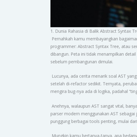
1. Dunia Rahasia di Balik Abstract Syntax T
Pernahkah kamu membayangkan bagaimana ko
programmer: Abstract Syntax Tree, atau se
dibangun. Peta ini tidak menampilkan detail
sebelum pembangunan dimulai.
Lucunya, ada cerita menarik soal AST yang s
setelah di-refactor sedikit. Ternyata, per
mengira bug-nya ada di logika, padahal “ti
Anehnya, walaupun AST sangat vital, bany
parser modern menggunakan AST sebagai jem
punggung berbagai tools penting, mulai dari 
Mungkin kamu bertanya-tanya, apa bedanya 