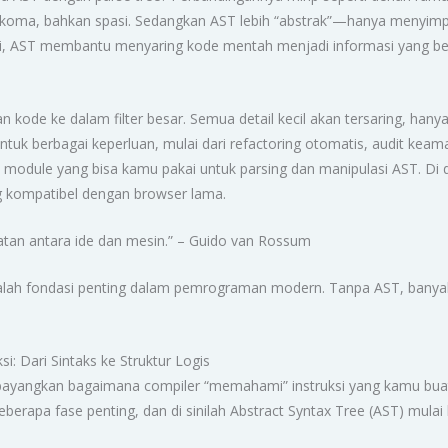
k koma, bahkan spasi. Sedangkan AST lebih “abstrak”—hanya menyimpa
di, AST membantu menyaring kode mentah menjadi informasi yang ben
kode ke dalam filter besar. Semua detail kecil akan tersaring, hany
uk berbagai keperluan, mulai dari refactoring otomatis, audit keam
 module yang bisa kamu pakai untuk parsing dan manipulasi AST. Di 
 kompatibel dengan browser lama.
tan antara ide dan mesin.” – Guido van Rossum
alah fondasi penting dalam pemrograman modern. Tanpa AST, banyak 
: Dari Sintaks ke Struktur Logis
yangkan bagaimana compiler “memahami” instruksi yang kamu buat
eberapa fase penting, dan di sinilah Abstract Syntax Tree (AST) mulai