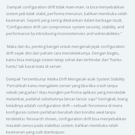
Dampak configuration drift tidak main-main. Ia bisa menyebabkan
sistem jadi tidak stabil, performa menurun, bahkan membuka celah
keamanan. Seperti yang sering ditekankan dalam berbagai studi,
“Configuration drift can compromise system security, stability, and
performance by introducing inconsistencies and vulnerabilities.”
Maka dari itu, penting banget untuk mengenali jejak configuration
drift sejak dini dan paham cara mendeteksinya. Dengan begitu,
kamu bisa menjaga sistem tetap sehat dan terhindar dari “hantu-
hantu” tak kasat mata di server.
Dampak Tersembunyi: Ketika Drift Mengacak-acak System Stability
Pernahkah kamu mengalami server yang tiba-tiba crash tanpa
sebab yang jelas? Atau mungkin performa aplikasi yang mendadak
melambat, padahal sebelumnya lancar-lancar saja? Seringkali, biang
keladinya adalah configuration drift—sebuah fenomena di mana
konfigurasi sistem perlahan berubah dari kondisi awal tanpa
terdeteksi. Research shows, configuration drift bisa menyebabkan
masalah serius pada stabilitas sistem, bahkan membuka celah
keamanan yang sulit diantisipasi.