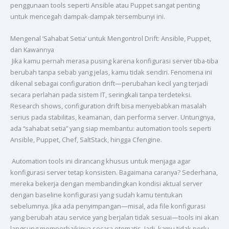
penggunaan tools seperti Ansible atau Puppet sangat penting
untuk mencegah dampak-dampak tersembunyi ini.
Mengenal ‘Sahabat Setia’ untuk Mengontrol Drift: Ansible, Puppet,
dan Kawannya
Jika kamu pernah merasa pusing karena konfigurasi server tiba-tiba
berubah tanpa sebab yang jelas, kamu tidak sendiri. Fenomena ini
dikenal sebagai configuration drift—perubahan kecil yang terjadi
secara perlahan pada sistem IT, seringkali tanpa terdeteksi.
Research shows, configuration drift bisa menyebabkan masalah
serius pada stabilitas, keamanan, dan performa server. Untungnya,
ada “sahabat setia” yang siap membantu: automation tools seperti
Ansible, Puppet, Chef, SaltStack, hingga Cfengine.
Automation tools ini dirancang khusus untuk menjaga agar
konfigurasi server tetap konsisten. Bagaimana caranya? Sederhana,
mereka bekerja dengan membandingkan kondisi aktual server
dengan baseline konfigurasi yang sudah kamu tentukan
sebelumnya. Jika ada penyimpangan—misal, ada file konfigurasi
yang berubah atau service yang berjalan tidak sesuai—tools ini akan
langsung memperbaikinya secara otomatis. Jadi, kamu tidak perlu