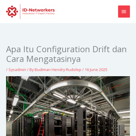
Skip
MAI
to
content
MEN
Apa Itu Configuration Drift dan
Cara Mengatasinya
/
Sysadmin
/ By
Budiman Hendry Rudolep
/
16 June 2025