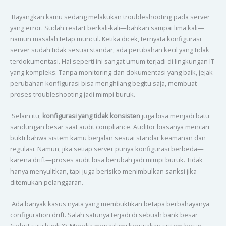
Bayangkan kamu sedang melakukan troubleshooting pada server
yang error. Sudah restart berkali-kali—bahkan sampai lima kali—
namun masalah tetap muncul. Ketika dicek, ternyata konfigurasi
server sudah tidak sesuai standar, ada perubahan kecil yang tidak
terdokumentasi. Hal seperti ini sangat umum terjadi di lingkungan IT
yang kompleks. Tanpa monitoring dan dokumentasi yang baik, jejak
perubahan konfigurasi bisa menghilang begitu saja, membuat
proses troubleshooting jadi mimpi buruk.
Selain itu,
konfigurasi yang tidak konsisten
juga bisa menjadi batu
sandungan besar saat audit compliance. Auditor biasanya mencari
bukti bahwa sistem kamu berjalan sesuai standar keamanan dan
regulasi. Namun, jika setiap server punya konfigurasi berbeda—
karena drift—proses audit bisa berubah jadi mimpi buruk. Tidak
hanya menyulitkan, tapi juga berisiko menimbulkan sanksi jika
ditemukan pelanggaran.
Ada banyak kasus nyata yang membuktikan betapa berbahayanya
configuration drift. Salah satunya terjadi di sebuah bank besar
(sebut saja bank X). Mereka mengalami kerusakan sistem besar-