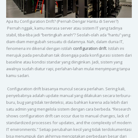
Apa Itu Configuration Drift? (Pernah Dengar Hantu di Server?)
Pernah nggak, kamu merasa server atau sistem IT yang tadinya
stabil, tiba-tiba jadi “bertingkah aneh”? Seolah-olah ada “hantu” yang
diam-diam mengubah sesuatu di dalamnya. Nah, dalam dunia IT,
fenomena ini dikenal dengan istilah
configuration drift
. Istilah ini
merujuk pada perubahan tak disengaja pada konfigurasi sistem dari
baseline atau kondisi standar yang diinginkan. Jadi, sistem yang
awalnya sudah diatur rapi, perlahan-lahan mulai menyimpang tanpa
kamu sadari.
Configuration drift biasanya muncul secara perlahan. Sering kali,
penyebabnya adalah update manual yang dilakukan secara terburu-
buru, bug yang tidak terdeteksi, atau bahkan karena ada lebih dari
satu admin yang mengelola sistem dengan cara berbeda. “Research
shows configuration drift can occur due to manual changes, lack of
standardized processes for updates, and the complexity of modern
IT environments.” Setiap perubahan kecil yang tidak terdokumentasi
bisa menumpuk dan akhirnya menciptakan perbedaan besar dari