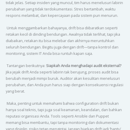
tidak jelas. Setiap insiden yang muncul, tim harus menelusuri labirin
perubahan yang tidak terdokumentasi. Stres bertambah, waktu
respons melambat, dan kepercayaan pada sistem pun menurun.
Untuk menggambarkan bahayanya, drift bisa diibaratkan seperti
retakan kecil di dinding bendungan. Awalnya tidak terlihat, tapi jika
diabaikan, retakan itu bisa melebar dan akhirnya meruntuhkan
seluruh bendungan. Begitu juga dengan drift—tanpa kontrol dan
monitoring, sistem IT Anda bisa runtuh kapan saja.
Tantangan berikutnya:
Siapkah Anda menghadapi audit eksternal?
Jika jejak drift Anda seperti labirin tak berujung, proses audit bisa
berubah menjadi mimpi buruk. Auditor akan kesulitan menelusuri
perubahan, dan Anda pun harus siap dengan konsekuensi regulasi
yang berat.
Maka, penting untuk memahami bahwa configuration drift bukan
hanya soal teknis, tapi juga soal keamanan, keandalan, dan bahkan
reputasi organisasi Anda. Tools seperti Ansible dan Puppet
memang bisa membantu, tapi tanpa monitoring dan dokumentasi
yang disiplin, risiko tetap mengintai. Jangan biarkan drift jadi ‘hantu’