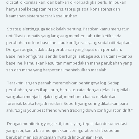
dicatat, dikorelasikan, dan bahkan di-rollback jika perlu. Ini bukan
hanya soal kecepatan respons, tapi juga soal konsistensi dan
keamanan sistem secara keseluruhan.
Strategi
alerting
juga tidak kalah penting. Pastikan kamu mengatur
notifikasi otomatis yang langsung memberi tahu tim ketika ada
perubahan di luar baseline atau konfigurasi yang sudah ditetapkan.
Dengan begitu, tidak ada perubahan yang luput dari perhatian.
Baseline konfigurasi sendiri berfungsi sebagai acuan utama—tanpa
baseline, kamu akan kesulitan membedakan mana perubahan yang
sah dan mana yang berpotensi menimbulkan masalah.
Terakhir, jangan pernah meremehkan pentingnya
log
. Setiap
perubahan, sekecil apa pun, harus tercatat dengan jelas. Log inilah
yang akan menjadi jejak digital, membantu kamu melakukan
forensik ketika terjadi insiden. Seperti yang sering dikatakan para
ahli, “Log is your best friend when tracking down configuration drift.”
Dengan monitoring yang aktif, tools yang tepat, dan dokumentasi
yang rapi, kamu bisa menjinakkan configuration drift sebelum
berubah menjadi ancaman nyata di lingkungan IT-mu.