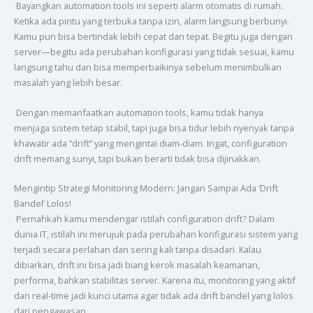
Bayangkan automation tools ini seperti alarm otomatis di rumah.
Ketika ada pintu yang terbuka tanpa izin, alarm langsung berbunyi.
Kamu pun bisa bertindak lebih cepat dan tepat. Begitu juga dengan
server—begitu ada perubahan konfigurasi yang tidak sesuai, kamu
langsung tahu dan bisa memperbaikinya sebelum menimbulkan
masalah yang lebih besar.
Dengan memanfaatkan automation tools, kamu tidak hanya
menjaga sistem tetap stabil, tapi juga bisa tidur lebih nyenyak tanpa
khawatir ada “drift” yang mengintai diam-diam. Ingat, configuration
drift memang sunyi, tapi bukan berarti tidak bisa dijinakkan.
Mengintip Strategi Monitoring Modern: Jangan Sampai Ada ‘Drift
Bandel’ Lolos!
Pernahkah kamu mendengar istilah configuration drift? Dalam
dunia IT, istilah ini merujuk pada perubahan konfigurasi sistem yang
terjadi secara perlahan dan sering kali tanpa disadari. Kalau
dibiarkan, drift ini bisa jadi biang kerok masalah keamanan,
performa, bahkan stabilitas server. Karena itu, monitoring yang aktif
dan real-time jadi kunci utama agar tidak ada drift bandel yang lolos
dari pengawasan.