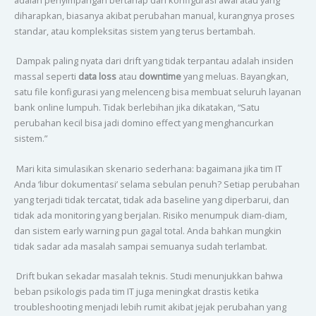
diharapkan, biasanya akibat perubahan manual, kurangnya proses
standar, atau kompleksitas sistem yang terus bertambah.
Dampak paling nyata dari drift yang tidak terpantau adalah insiden
massal seperti
data loss
atau
downtime
yang meluas. Bayangkan,
satu file konfigurasi yang melenceng bisa membuat seluruh layanan
bank online lumpuh. Tidak berlebihan jika dikatakan, “Satu
perubahan kecil bisa jadi domino effect yang menghancurkan
sistem.”
Mari kita simulasikan skenario sederhana: bagaimana jika tim IT
Anda ‘libur dokumentasi’ selama sebulan penuh? Setiap perubahan
yang terjadi tidak tercatat, tidak ada baseline yang diperbarui, dan
tidak ada monitoring yang berjalan. Risiko menumpuk diam-diam,
dan sistem early warning pun gagal total. Anda bahkan mungkin
tidak sadar ada masalah sampai semuanya sudah terlambat.
Drift bukan sekadar masalah teknis. Studi menunjukkan bahwa
beban psikologis pada tim IT juga meningkat drastis ketika
troubleshooting menjadi lebih rumit akibat jejak perubahan yang