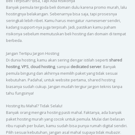
Beli Terpisah? Bisa, Tapi Ada Risikonya
Banyak pemula tergoda beli domain dulu karena promo murah, lalu
hostingnya belakangan. Sebenarnya bisa saja, tapi prosesnya
seringkali lebih ribet. Kamu harus mengatur
nameserver
sendiri,
kadang support-nya juga terpisah. Jadi, pastikan kamu paham
risikonya sebelum memutuskan beli hosting dan domain di tempat
berbeda.
Jangan Tertipu Jargon Hosting
Di dunia hosting, kamu akan sering dengar istilah seperti
shared
hosting
,
VPS
,
cloud hosting
, sampai
dedicated server
. Banyak
pemula bingung dan akhirnya memilih paket yang tidak sesuai
kebutuhan. Padahal, untuk website pertama, shared hosting
biasanya sudah cukup. Jangan mudah tergiur jargon teknis tanpa
tahu fungsinya!
Hosting Itu Mahal? Tidak Selalu!
Banyak orang mengira hosting pasti mahal. Faktanya, ada banyak
paket hosting murah yang cocok untuk pemula. Mulai dari belasan
ribu rupiah per bulan, kamu sudah bisa punya rumah digital sendiri.
Pilih sesuai kebutuhan, jangan asal mahal supaya tidak mubazir.