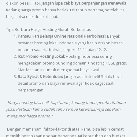
diskon besar. Tapi,
jangan lupa cek biaya perpanjangan (renewal)
!
Kadang harga promo hanya berlaku di tahun pertama, setelah itu
harga bisa naik dua kali lipat.
Tips Berburu Harga Hosting Murah-Berkualitas
Pantau Hari Belanja Online Nasional (Harbolnas):
Banyak
provider hosting lokal Indonesia yang kasih diskon besar-
besaran saat Harbolnas, seperti 11.11 atau 12.12.
Ikuti Promo Hosting Lokal:
Hosting Indonesia sering
mengadakan promo bundling domain + hosting + SSL gratis.
Manfaatkan ini untuk menghemat biaya awal.
Baca Syarat & Ketentuan:
Jangan asal klik beli! Selalu baca
detail promo dan biaya renewal agar tidak kaget saat
perpanjangan.
“Harga hosting bisa naik tiap tahun, kadang tanpa pemberitahuan
jelas. Pastikan kamu sudah tahu semua ketentuannya sebelum
‘mengunci’ harga promo.”
Dengan memahami faktor-faktor di atas, kamu bisa lebih cermat
memilih hosting yang benar-benar sesuai kebutuhan dan budget,