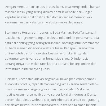
Dengan memperhatikan tips di atas, kamu bisa menghindari banyak
masalah klasik yang sering dialami pemilik website baru. Ingat,
keputusan awal soal hosting dan domain sangat menentukan
kenyamanan dan kelancaran website-mu ke depannya.
Ecommerce Hosting di Indonesia: Beda Mainan, Beda Tantangan!
Saat kamu ingin membangun website toko online pertamamu, ada
satu hal penting yang sering terlupakan: hosting untuk ecommerce
itu beda mainan dibanding website biasa. Kenapa? Karena toko
online butuh performa ekstra, keamanan tingkat tinggi, dan
dukungan teknis yang benar-benar siap siaga. Di Indonesia,
tantangannya pun makin unik karena perilaku belanja online dan
infrastruktur internet yang khas.
Pertama, kecepatan adalah segalanya. Bayangkan calon pembeli
sudah klik produk, tapi halaman loading lama karena server lelet—
bisa-bisa mereka langsung kabur ke toko sebelah! Makanya,
hosting ecommerce wajib punya server lokal di Indonesia. Dengan
server lokal, akses website jadi jauh lebih cepat untuk pengunjung
dari dalam negeri. Ini penting banget supaya pengalaman belanja