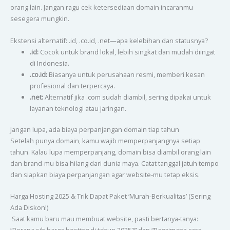
orang lain. Jangan ragu cek ketersediaan domain incaranmu
sesegera mungkin.
Ekstensi alternatif: .id, .co.id, .net—apa kelebihan dan statusnya?
.id:
Cocok untuk brand lokal, lebih singkat dan mudah diingat
di Indonesia.
.co.id:
Biasanya untuk perusahaan resmi, memberi kesan
profesional dan terpercaya.
.net:
Alternatif jika .com sudah diambil, sering dipakai untuk
layanan teknologi atau jaringan.
Jangan lupa, ada biaya perpanjangan domain tiap tahun
Setelah punya domain, kamu wajib memperpanjangnya setiap
tahun. Kalau lupa memperpanjang, domain bisa diambil orang lain
dan brand-mu bisa hilang dari dunia maya. Catat tanggal jatuh tempo
dan siapkan biaya perpanjangan agar website-mu tetap eksis.
Harga Hosting 2025 & Trik Dapat Paket ‘Murah-Berkualitas’ (Sering
Ada Diskon!)
Saat kamu baru mau membuat website, pasti bertanya-tanya: