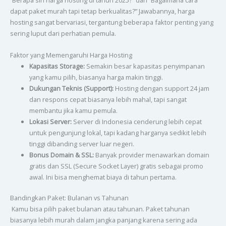
“Berapa sih harga hosting di tahun 2025?” dan “Bagaimana cara
dapat paket murah tapi tetap berkualitas?” Jawabannya, harga
hosting sangat bervariasi, tergantung beberapa faktor penting yang
sering luput dari perhatian pemula.
Faktor yang Memengaruhi Harga Hosting
Kapasitas Storage:
Semakin besar kapasitas penyimpanan
yang kamu pilih, biasanya harga makin tinggi.
Dukungan Teknis (Support):
Hosting dengan support 24 jam
dan respons cepat biasanya lebih mahal, tapi sangat
membantu jika kamu pemula.
Lokasi Server:
Server di Indonesia cenderung lebih cepat
untuk pengunjung lokal, tapi kadang harganya sedikit lebih
tinggi dibanding server luar negeri.
Bonus Domain & SSL:
Banyak provider menawarkan domain
gratis dan SSL (Secure Socket Layer) gratis sebagai promo
awal. Ini bisa menghemat biaya di tahun pertama.
Bandingkan Paket: Bulanan vs Tahunan
Kamu bisa pilih paket bulanan atau tahunan. Paket tahunan
biasanya lebih murah dalam jangka panjang karena sering ada