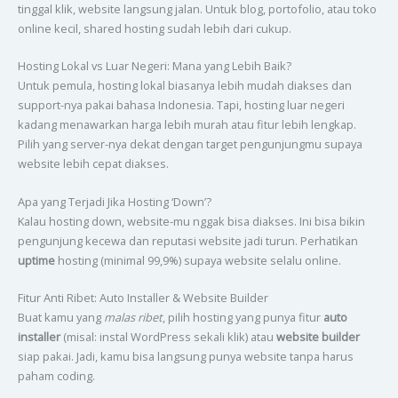
tinggal klik, website langsung jalan. Untuk blog, portofolio, atau toko
online kecil, shared hosting sudah lebih dari cukup.
Hosting Lokal vs Luar Negeri: Mana yang Lebih Baik?
Untuk pemula, hosting lokal biasanya lebih mudah diakses dan
support-nya pakai bahasa Indonesia. Tapi, hosting luar negeri
kadang menawarkan harga lebih murah atau fitur lebih lengkap.
Pilih yang server-nya dekat dengan target pengunjungmu supaya
website lebih cepat diakses.
Apa yang Terjadi Jika Hosting ‘Down’?
Kalau hosting down, website-mu nggak bisa diakses. Ini bisa bikin
pengunjung kecewa dan reputasi website jadi turun. Perhatikan
uptime
hosting (minimal 99,9%) supaya website selalu online.
Fitur Anti Ribet: Auto Installer & Website Builder
Buat kamu yang
malas ribet
, pilih hosting yang punya fitur
auto
installer
(misal: instal WordPress sekali klik) atau
website builder
siap pakai. Jadi, kamu bisa langsung punya website tanpa harus
paham coding.