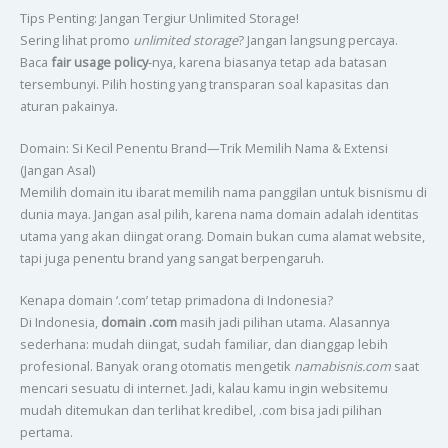
Tips Penting: Jangan Tergiur Unlimited Storage!
Sering lihat promo
unlimited storage
? Jangan langsung percaya.
Baca
fair usage policy
-nya, karena biasanya tetap ada batasan
tersembunyi. Pilih hosting yang transparan soal kapasitas dan
aturan pakainya.
Domain: Si Kecil Penentu Brand—Trik Memilih Nama & Extensi
(Jangan Asal)
Memilih domain itu ibarat memilih nama panggilan untuk bisnismu di
dunia maya. Jangan asal pilih, karena nama domain adalah identitas
utama yang akan diingat orang. Domain bukan cuma alamat website,
tapi juga penentu brand yang sangat berpengaruh.
Kenapa domain ‘.com’ tetap primadona di Indonesia?
Di Indonesia,
domain .com
masih jadi pilihan utama. Alasannya
sederhana: mudah diingat, sudah familiar, dan dianggap lebih
profesional. Banyak orang otomatis mengetik
namabisnis.com
saat
mencari sesuatu di internet. Jadi, kalau kamu ingin websitemu
mudah ditemukan dan terlihat kredibel, .com bisa jadi pilihan
pertama.