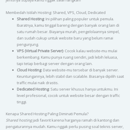
jenisnya supaya kamu nggak salah langkah!
Membedah Istilah Hosting: Shared, VPS, Cloud, Dedicated
Shared Hosting
: Ini pilihan paling populer untuk pemula.
Ibaratnya, kamu tinggal bareng dengan banyak orang lain di
satu rumah besar. Biayanya murah, pengelolaannya simpel,
dan sudah cukup untuk website baru yang belum ramai
pengunjung.
VPS (Virtual Private Server)
: Cocok kalau website-mu mulai
berkembang. Kamu punya ruang sendiri, jadi lebih leluasa,
tapi tetap berbagi server dengan orang lain.
Cloud Hosting
: Data website-mu tersebar di banyak server.
Keuntungannya, lebih stabil dan scalable. Biasanya dipilih saat
traffic mulai naik drastis.
Dedicated Hosting
: Satu server khusus hanya untukmu. Ini
level profesional, cocok untuk website besar dengan traffic
tinggi.
Kenapa Shared Hosting Paling Diminati Pemula?
Shared hosting
jadi favorit karena harganya ramah di kantong dan
pengaturannya mudah. Kamu nggak perlu pusing soal teknis server,