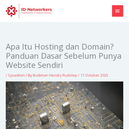
Skip
MAI
to
content
MEN
Apa Itu Hosting dan Domain?
Panduan Dasar Sebelum Punya
Website Sendiri
/
Sysadmin
/ By
Budiman Hendry Rudolep
/
17 October 2025