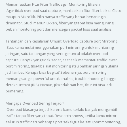
Memanfaatkan Fitur Filter Traffic agar Monitoring Efisien
Agar tidak overload saat capture, manfaatkan fitur filter baik di Cisco
maupun MikroTik. Pilih hanya traffic yang benar-benar ingin
dimonitor. Studi menunjukkan, filter yang tepat bisa mengurangi
beban monitoring port dan mencegah packet loss saat analisis.
Tantangan dan Kesalahan Umum: Overload Capture port Mirroring
Saat kamu mulai menggunakan port mirroring untuk monitoring
jaringan, satu tantangan yang sering muncul adalah overload
capture. Banyak yang tidak sadar, saat asik memantau traffic lewat
port mirroring, tiba-tiba alat monitoring atau bahkan jaringan utama
jadi lambat. Kenapa bisa begitu? Sebenarnya, port mirroring
memang sangat powerful untuk analisis, troubleshooting, hingga
deteksi intrusi (IDS). Namun, jika tidak hati-hati, fitur ini bisa jadi
bumerang.
Mengapa Overload Sering Terjadi?
Overload biasanya terjadi karena kamu terlalu banyak mengambil
traffic tanpa filter yang tepat. Research shows, ketika kamu mirror
seluruh traffic dari beberapa port sekaligus ke satu port monitoring,