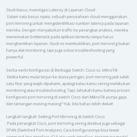
Studi Kasus: Investigasi Latency di Layanan Cloud
Dalam satu kasus nyata, sebuah perusahaan cloud menggunakan
port mirroring untuk mengidentifikasi sumber latency pada layanan
mereka. Dengan menyalurkan traffic ke perangkat analisis, mereka
menemukan bottleneck pada aplikasi tertentu tanpa harus
menghentikan layanan. Studi ini membuktikan, port mirroring bukan
hanya alat monitoring, tapi juga solusi troubleshooting yang
powerful.
Serba-serbi Konfigurasi di Berbagai Switch: Cisco vs. MikroTik
Ketika kamu mulai terjun ke dunia jaringan, port mirroring jadi salah
satu fitur yang wajib dipahami, apalagi kalau kamu sering melakukan
monitoring atau troubleshooting. Tapi, tahukah kamu bahwa proses
konfigurasi port mirroring di switch Cisco dan MikroTik punya gaya
dan tantangan masing-masing? Yuk, kita bahas lebih dekat!
Langkah-langkah Setting Port Mirroring di Switch Cisco
Pada perangkat Cisco, port mirroring sering disebut juga sebagai
SPAN (Switched Port Analyzer). Cara konfigurasinya bisa lewat
command-line interface (CLI) atau web interface, tergantung model