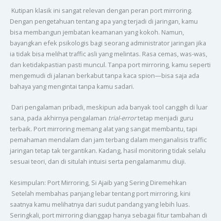
Kutipan klasik ini sangat relevan dengan peran port mirroring.
Dengan pengetahuan tentang apa yang terjadi di jaringan, kamu
bisa membangun jembatan keamanan yang kokoh. Namun,
bayangkan efek psikologis bagi seorang administrator jaringan jika
ia tidak bisa melihat traffic asli yang melintas. Rasa cemas, was-was,
dan ketidakpastian pasti muncul. Tanpa port mirroring, kamu seperti
mengemudi di jalanan berkabut tanpa kaca spion—bisa saja ada
bahaya yang mengintai tanpa kamu sadari.
Dari pengalaman pribadi, meskipun ada banyak tool canggih di luar
sana, pada akhirnya pengalaman
trial-error
tetap menjadi guru
terbaik. Port mirroring memang alat yang sangat membantu, tapi
pemahaman mendalam dan jam terbang dalam menganalisis traffic
jaringan tetap tak tergantikan. Kadang, hasil monitoring tidak selalu
sesuai teori, dan di situlah intuisi serta pengalamanmu diuji.
Kesimpulan: Port Mirroring, Si Ajaib yang Sering Diremehkan
Setelah membahas panjang lebar tentang port mirroring, kini
saatnya kamu melihatnya dari sudut pandang yang lebih luas.
Seringkali, port mirroring dianggap hanya sebagai fitur tambahan di