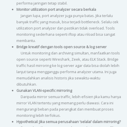
performa jaringan tetap stabil.
Monitor utilization port analyzer secara berkala
Jangan lupa, port analyzer juga punya batas. Jika terlalu
banyak traffic yang masuk, bisa terjadi bottleneck. Selalu cek
utilization port analyzer dan pastikan tidak overload. Tools
monitoring sederhana seperti iftop atau nload bisa sangat
membantu.
Bridge kreatif dengan tools open source & log server
Untuk monitoring dan archiving simultan, manfaatkan tools
open source seperti Wireshark, Zeek, atau ELK Stack. Bridge
traffic hasil mirroring ke log server agar data bisa diolah lebih
lanjut tanpa mengganggu performa analyzer utama. Ini juga
memudahkan analisis historis jika sewaktu-waktu
dibutuhkan.
Gunakan VLAN-specific mirroring
Daripada mirror semua traffic, lebih efisien jika kamu hanya
mirror VLAN tertentu yang memang perlu diawasi. Cara ini
mengurangi beban pada perangkat dan membuat proses
monitoring lebih terfokus.
Hypothetical: Jika semua perusahaan ‘selalai’ dalam mirroring?