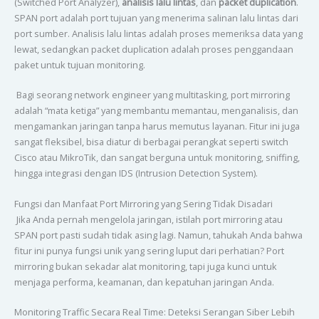
(Switched Port Analyzer),
analisis lalu lintas
, dan
packet duplication
.
SPAN port adalah port tujuan yang menerima salinan lalu lintas dari
port sumber. Analisis lalu lintas adalah proses memeriksa data yang
lewat, sedangkan packet duplication adalah proses penggandaan
paket untuk tujuan monitoring.
Bagi seorang network engineer yang multitasking, port mirroring
adalah “mata ketiga” yang membantu memantau, menganalisis, dan
mengamankan jaringan tanpa harus memutus layanan. Fitur ini juga
sangat fleksibel, bisa diatur di berbagai perangkat seperti switch
Cisco atau MikroTik, dan sangat berguna untuk monitoring, sniffing,
hingga integrasi dengan IDS (Intrusion Detection System).
Fungsi dan Manfaat Port Mirroring yang Sering Tidak Disadari
Jika Anda pernah mengelola jaringan, istilah port mirroring atau
SPAN port pasti sudah tidak asing lagi. Namun, tahukah Anda bahwa
fitur ini punya fungsi unik yang sering luput dari perhatian? Port
mirroring bukan sekadar alat monitoring, tapi juga kunci untuk
menjaga performa, keamanan, dan kepatuhan jaringan Anda.
Monitoring Traffic Secara Real Time: Deteksi Serangan Siber Lebih