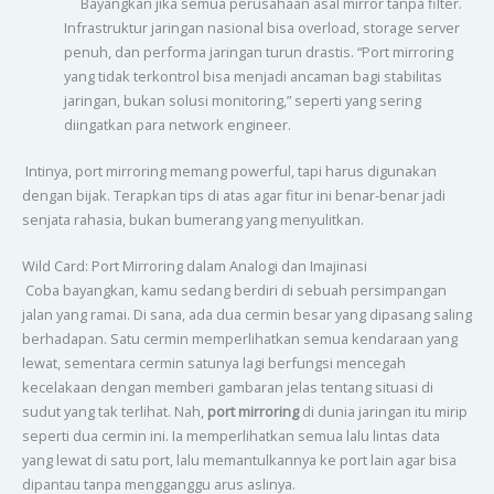
Bayangkan jika semua perusahaan asal mirror tanpa filter.
Infrastruktur jaringan nasional bisa overload, storage server
penuh, dan performa jaringan turun drastis. “Port mirroring
yang tidak terkontrol bisa menjadi ancaman bagi stabilitas
jaringan, bukan solusi monitoring,” seperti yang sering
diingatkan para network engineer.
Intinya, port mirroring memang powerful, tapi harus digunakan
dengan bijak. Terapkan tips di atas agar fitur ini benar-benar jadi
senjata rahasia, bukan bumerang yang menyulitkan.
Wild Card: Port Mirroring dalam Analogi dan Imajinasi
Coba bayangkan, kamu sedang berdiri di sebuah persimpangan
jalan yang ramai. Di sana, ada dua cermin besar yang dipasang saling
berhadapan. Satu cermin memperlihatkan semua kendaraan yang
lewat, sementara cermin satunya lagi berfungsi mencegah
kecelakaan dengan memberi gambaran jelas tentang situasi di
sudut yang tak terlihat. Nah,
port mirroring
di dunia jaringan itu mirip
seperti dua cermin ini. Ia memperlihatkan semua lalu lintas data
yang lewat di satu port, lalu memantulkannya ke port lain agar bisa
dipantau tanpa mengganggu arus aslinya.