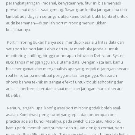
perangkat jaringan. Padahal, kenyataannya, fitur ini bisa menjadi
penyelamat di saat-saat genting. Bayangkan ketika jaringan tiba-tiba
lambat, ada dugaan serangan, atau kamu butuh bukti konkret untuk
audit keamanan—di sinilah port mirroring menunjukkan
keajaibannya.
Port mirroring bukan hanya soal menduplikasi lalu lintas data dari
satu port ke port lain. Lebih dari itu, ia membuka jendela untuk
monitoring, sniffing, hingga penerapan Intrusion Detection System
(IDS) tanpa mengganggu arus utama data. Dengan kata lain, kamu
bisa mengamati dan menganalisis apa yang terjadi di jaringan secara
real-time, tanpa membuat pengguna lain terganggu. Research
shows bahwa teknik ini sangat efektif untuk troubleshooting dan
analisis performa, terutama saat masalah jaringan muncul secara
tiba-tiba.
Namun, jangan lupa: konfigurasi port mirroring tidak boleh asal-
asalan. Kombinasi pengaturan yang tepat dan penerapan best
practice adalah kunci. Misalnya, pada switch Cisco atau MikroTik,
kamu perlu memilih port sumber dan tujuan dengan cermat, serta
mengaktifkan filter jika perlu. Tujuannya jelas—agar hanya lalu lintas