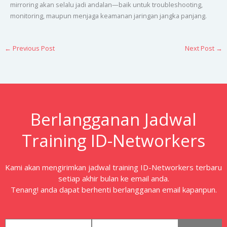
mirroring akan selalu jadi andalan—baik untuk troubleshooting,
monitoring, maupun menjaga keamanan jaringan jangka panjang.
←
Previous Post
Next Post
→
Berlangganan Jadwal
Training ID-Networkers
Kami akan mengirimkan jadwal training ID-Networkers terbaru
setiap akhir bulan ke email anda.
Tenang! anda dapat berhenti berlangganan email kapanpun.
first_name
email