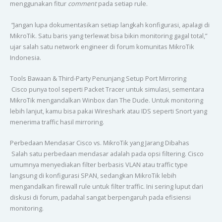
menggunakan fitur
comment
pada setiap rule.
“Jangan lupa dokumentasikan setiap langkah konfigurasi, apalagi di
MikroTik. Satu baris yang terlewat bisa bikin monitoring gagal total,”
ujar salah satu network engineer di forum komunitas MikroTik
Indonesia.
Tools Bawaan & Third-Party Penunjang Setup Port Mirroring
Cisco punya tool seperti Packet Tracer untuk simulasi, sementara
MikroTik mengandalkan Winbox dan The Dude. Untuk monitoring
lebih lanjut, kamu bisa pakai Wireshark atau IDS seperti Snort yang
menerima traffic hasil mirroring.
Perbedaan Mendasar Cisco vs. MikroTik yang Jarang Dibahas
Salah satu perbedaan mendasar adalah pada opsi filtering. Cisco
umumnya menyediakan filter berbasis VLAN atau traffic type
langsung di konfigurasi SPAN, sedangkan MikroTik lebih
mengandalkan firewall rule untuk filter traffic. Ini sering luput dari
diskusi di forum, padahal sangat berpengaruh pada efisiensi
monitoring.