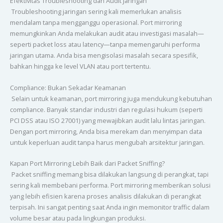
Efektivitas Troubleshooting dan Audit Jaringan
Troubleshooting jaringan sering kali memerlukan analisis
mendalam tanpa mengganggu operasional. Port mirroring
memungkinkan Anda melakukan audit atau investigasi masalah—
seperti packet loss atau latency—tanpa memengaruhi performa
jaringan utama. Anda bisa mengisolasi masalah secara spesifik,
bahkan hingga ke level VLAN atau port tertentu.
Compliance: Bukan Sekadar Keamanan
Selain untuk keamanan, port mirroring juga mendukung kebutuhan
compliance. Banyak standar industri dan regulasi hukum (seperti
PCI DSS atau ISO 27001) yang mewajibkan audit lalu lintas jaringan.
Dengan port mirroring, Anda bisa merekam dan menyimpan data
untuk keperluan audit tanpa harus mengubah arsitektur jaringan.
Kapan Port Mirroring Lebih Baik dari Packet Sniffing?
Packet sniffing memang bisa dilakukan langsung di perangkat, tapi
sering kali membebani performa. Port mirroring memberikan solusi
yang lebih efisien karena proses analisis dilakukan di perangkat
terpisah. Ini sangat penting saat Anda ingin memonitor traffic dalam
volume besar atau pada lingkungan produksi.