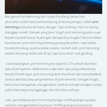
Mengenal Port Mirroring dari Sudut Pandang Sehari-hari
Jika kamu sudah lama berkecimpung di dunia jaringan, istilah
port
mirroring
pasti pernah kamu dengar. Tapi anehnya, fitur ini sering
dianggap remeh. Banyak yang baru “ingat” port mirroring justru saat
terjadi masalah besar di jaringan. Kenapa bisa begitu? Karena dalam
keseharian, port mirroring memang jarang disentuh—tapi ketika
troubleshooting, ia jadi andalan utama. Seolah-olah, port mirroring
adalah alat yang selalu ada di laci, tapi baru dicari saat genting.
Coba bayangkan, port mirroring itu seperti CCTV untuk lalu lintas
data di jaringanmu. Ketika kamu ingin tahu apa yang sebenarnya
terjadi di balik layar, port mirroring akan merekam dan menampilkan
semua aktivitas data yang melintas di port tertentu. Dengan begitu,
kamu bisa mengamati, menganalisis, bahkan menginvestigasi setiap
paket data tanpa mengganggu alur lalu lintas aslinya.
Lalu, apa bedanya port mirroring dengan sniffing langsung atau
sekadar mengandalkan log biasa? Sniffing langsung biasanya