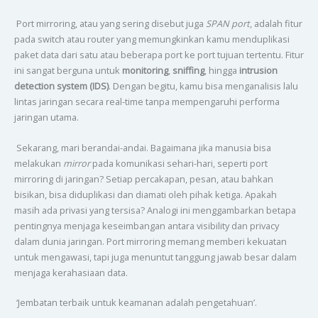
Port mirroring, atau yang sering disebut juga
SPAN port
, adalah fitur
pada switch atau router yang memungkinkan kamu menduplikasi
paket data dari satu atau beberapa port ke port tujuan tertentu. Fitur
ini sangat berguna untuk
monitoring
,
sniffing
, hingga
intrusion
detection system (IDS)
. Dengan begitu, kamu bisa menganalisis lalu
lintas jaringan secara real-time tanpa mempengaruhi performa
jaringan utama.
Sekarang, mari berandai-andai. Bagaimana jika manusia bisa
melakukan
mirror
pada komunikasi sehari-hari, seperti port
mirroring di jaringan? Setiap percakapan, pesan, atau bahkan
bisikan, bisa diduplikasi dan diamati oleh pihak ketiga. Apakah
masih ada privasi yang tersisa? Analogi ini menggambarkan betapa
pentingnya menjaga keseimbangan antara visibility dan privacy
dalam dunia jaringan. Port mirroring memang memberi kekuatan
untuk mengawasi, tapi juga menuntut tanggung jawab besar dalam
menjaga kerahasiaan data.
‘Jembatan terbaik untuk keamanan adalah pengetahuan’.