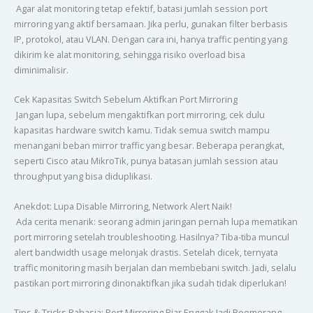
Agar alat monitoring tetap efektif, batasi jumlah session port
mirroring yang aktif bersamaan. Jika perlu, gunakan filter berbasis
IP, protokol, atau VLAN. Dengan cara ini, hanya traffic penting yang
dikirim ke alat monitoring, sehingga risiko overload bisa
diminimalisir.
Cek Kapasitas Switch Sebelum Aktifkan Port Mirroring
Jangan lupa, sebelum mengaktifkan port mirroring, cek dulu
kapasitas hardware switch kamu. Tidak semua switch mampu
menangani beban mirror traffic yang besar. Beberapa perangkat,
seperti Cisco atau MikroTik, punya batasan jumlah session atau
throughput yang bisa diduplikasi.
Anekdot: Lupa Disable Mirroring, Network Alert Naik!
Ada cerita menarik: seorang admin jaringan pernah lupa mematikan
port mirroring setelah troubleshooting. Hasilnya? Tiba-tiba muncul
alert bandwidth usage melonjak drastis. Setelah dicek, ternyata
traffic monitoring masih berjalan dan membebani switch. Jadi, selalu
pastikan port mirroring dinonaktifkan jika sudah tidak diperlukan!
Tips & Tricks Rahasia: Port Mirroring Biar Enggak Jadi Boomerang