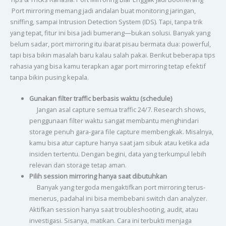
Port mirroring memang jadi andalan buat monitoring jaringan,
sniffing, sampai Intrusion Detection System (IDS). Tapi, tanpa trik
yang tepat, fitur ini bisa jadi bumerang—bukan solusi. Banyak yang
belum sadar, port mirroring itu ibarat pisau bermata dua: powerful,
tapi bisa bikin masalah baru kalau salah pakai. Berikut beberapa tips
rahasia yang bisa kamu terapkan agar port mirroring tetap efektif
tanpa bikin pusing kepala.
Gunakan filter traffic berbasis waktu (schedule)
Jangan asal capture semua traffic 24/7. Research shows,
penggunaan filter waktu sangat membantu menghindari
storage penuh gara-gara file capture membengkak. Misalnya,
kamu bisa atur capture hanya saat jam sibuk atau ketika ada
insiden tertentu. Dengan begini, data yang terkumpul lebih
relevan dan storage tetap aman.
Pilih session mirroring hanya saat dibutuhkan
Banyak yang tergoda mengaktifkan port mirroring terus-
menerus, padahal ini bisa membebani switch dan analyzer.
Aktifkan session hanya saat troubleshooting, audit, atau
investigasi. Sisanya, matikan. Cara ini terbukti menjaga