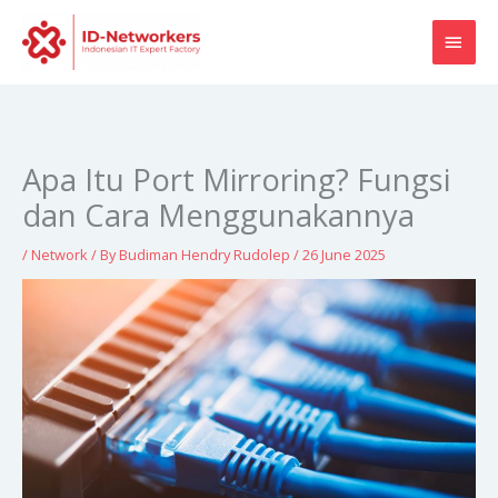
Skip
MAI
to
content
MEN
Apa Itu Port Mirroring? Fungsi
dan Cara Menggunakannya
/
Network
/ By
Budiman Hendry Rudolep
/
26 June 2025