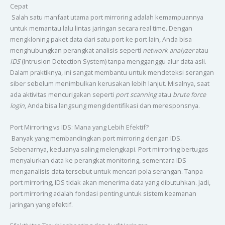
Cepat
Salah satu manfaat utama port mirroring adalah kemampuannya
untuk memantau lalu lintas jaringan secara real time. Dengan
mengkloning paket data dari satu port ke port lain, Anda bisa
menghubungkan perangkat analisis seperti
network analyzer
atau
IDS
(Intrusion Detection System) tanpa mengganggu alur data asli.
Dalam praktiknya, ini sangat membantu untuk mendeteksi serangan
siber sebelum menimbulkan kerusakan lebih lanjut. Misalnya, saat
ada aktivitas mencurigakan seperti
port scanning
atau
brute force
login
, Anda bisa langsung mengidentifikasi dan meresponsnya.
Port Mirroring vs IDS: Mana yang Lebih Efektif?
Banyak yang membandingkan port mirroring dengan IDS.
Sebenarnya, keduanya saling melengkapi. Port mirroring bertugas
menyalurkan data ke perangkat monitoring, sementara IDS
menganalisis data tersebut untuk mencari pola serangan. Tanpa
port mirroring, IDS tidak akan menerima data yang dibutuhkan. Jadi,
port mirroring adalah fondasi penting untuk sistem keamanan
jaringan yang efektif.