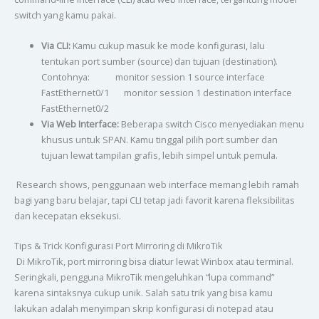
switch yang kamu pakai.
Via CLI:
Kamu cukup masuk ke mode konfigurasi, lalu
tentukan port sumber (source) dan tujuan (destination).
Contohnya: monitor session 1 source interface
FastEthernet0/1 monitor session 1 destination interface
FastEthernet0/2
Via Web Interface:
Beberapa switch Cisco menyediakan menu
khusus untuk SPAN. Kamu tinggal pilih port sumber dan
tujuan lewat tampilan grafis, lebih simpel untuk pemula.
Research shows, penggunaan web interface memang lebih ramah
bagi yang baru belajar, tapi CLI tetap jadi favorit karena fleksibilitas
dan kecepatan eksekusi.
Tips & Trick Konfigurasi Port Mirroring di MikroTik
Di MikroTik, port mirroring bisa diatur lewat Winbox atau terminal.
Seringkali, pengguna MikroTik mengeluhkan “lupa command”
karena sintaksnya cukup unik. Salah satu trik yang bisa kamu
lakukan adalah menyimpan skrip konfigurasi di notepad atau