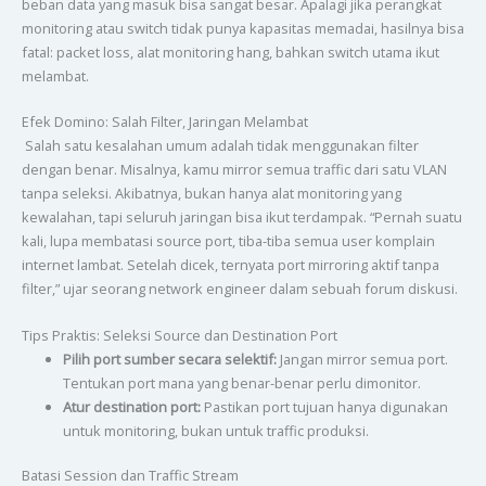
beban data yang masuk bisa sangat besar. Apalagi jika perangkat
monitoring atau switch tidak punya kapasitas memadai, hasilnya bisa
fatal: packet loss, alat monitoring hang, bahkan switch utama ikut
melambat.
Efek Domino: Salah Filter, Jaringan Melambat
Salah satu kesalahan umum adalah tidak menggunakan filter
dengan benar. Misalnya, kamu mirror semua traffic dari satu VLAN
tanpa seleksi. Akibatnya, bukan hanya alat monitoring yang
kewalahan, tapi seluruh jaringan bisa ikut terdampak. “Pernah suatu
kali, lupa membatasi source port, tiba-tiba semua user komplain
internet lambat. Setelah dicek, ternyata port mirroring aktif tanpa
filter,” ujar seorang network engineer dalam sebuah forum diskusi.
Tips Praktis: Seleksi Source dan Destination Port
Pilih port sumber secara selektif:
Jangan mirror semua port.
Tentukan port mana yang benar-benar perlu dimonitor.
Atur destination port:
Pastikan port tujuan hanya digunakan
untuk monitoring, bukan untuk traffic produksi.
Batasi Session dan Traffic Stream