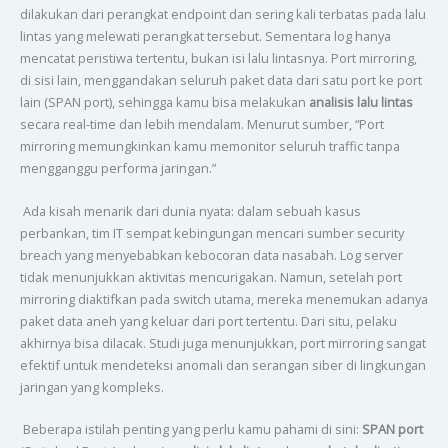
dilakukan dari perangkat endpoint dan sering kali terbatas pada lalu
lintas yang melewati perangkat tersebut. Sementara log hanya
mencatat peristiwa tertentu, bukan isi lalu lintasnya. Port mirroring,
di sisi lain, menggandakan seluruh paket data dari satu port ke port
lain (SPAN port), sehingga kamu bisa melakukan
analisis lalu lintas
secara real-time dan lebih mendalam. Menurut sumber, “Port
mirroring memungkinkan kamu memonitor seluruh traffic tanpa
mengganggu performa jaringan.”
Ada kisah menarik dari dunia nyata: dalam sebuah kasus
perbankan, tim IT sempat kebingungan mencari sumber security
breach yang menyebabkan kebocoran data nasabah. Log server
tidak menunjukkan aktivitas mencurigakan. Namun, setelah port
mirroring diaktifkan pada switch utama, mereka menemukan adanya
paket data aneh yang keluar dari port tertentu. Dari situ, pelaku
akhirnya bisa dilacak. Studi juga menunjukkan, port mirroring sangat
efektif untuk mendeteksi anomali dan serangan siber di lingkungan
jaringan yang kompleks.
Beberapa istilah penting yang perlu kamu pahami di sini:
SPAN port