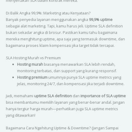
menyertakan SLA dalam kontrak mereka.
Di Balik Angka 99,9%: Marketing atau Kenyataan?
Banyak penyedia layanan menggunakan angka
99,9% uptime
sebagai alat marketing. Tapi, kamu harus jeli. Uptime SLA definition
bukan sekadar angka di brosur. Pastikan kamu tahu bagaimana
mereka menghitung uptime, apa saja yang termasuk downtime, dan
bagaimana proses klaim kompensasi jika target tidak tercapai.
SLA Hosting Murah vs Premium
Hosting murah
biasanya menawarkan SLA lebih rendah,
monitoring terbatas, dan support yang kurang responsif.
Hosting premium
umumnya punya SLA uptime metrics yang
jelas, monitoring 24/7, dan kompensasi jika terjadi downtime.
Jadi, memahami
uptime SLA definition
dan
importance of SLA uptime
bisa membantumu memilih layanan yang benar-benar andal. Jangan
hanya tergiur harga murah—perhatikan juga SLA uptime metrics
yang ditawarkan!
Bagaimana Cara Ngehitung Uptime & Downtime? (Jangan Sampai