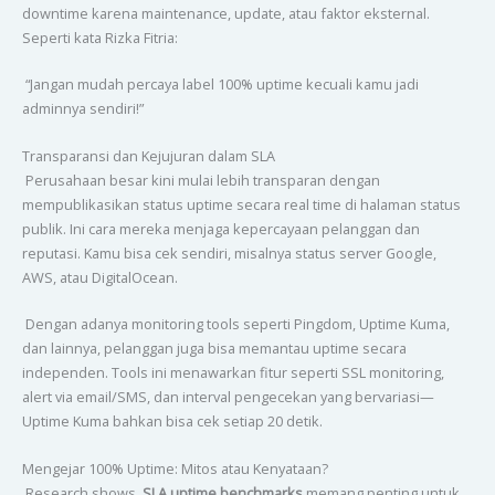
downtime karena maintenance, update, atau faktor eksternal.
Seperti kata Rizka Fitria:
“Jangan mudah percaya label 100% uptime kecuali kamu jadi
adminnya sendiri!”
Transparansi dan Kejujuran dalam SLA
Perusahaan besar kini mulai lebih transparan dengan
mempublikasikan status uptime secara real time di halaman status
publik. Ini cara mereka menjaga kepercayaan pelanggan dan
reputasi. Kamu bisa cek sendiri, misalnya status server Google,
AWS, atau DigitalOcean.
Dengan adanya monitoring tools seperti Pingdom, Uptime Kuma,
dan lainnya, pelanggan juga bisa memantau uptime secara
independen. Tools ini menawarkan fitur seperti SSL monitoring,
alert via email/SMS, dan interval pengecekan yang bervariasi—
Uptime Kuma bahkan bisa cek setiap 20 detik.
Mengejar 100% Uptime: Mitos atau Kenyataan?
Research shows,
SLA uptime benchmarks
memang penting untuk