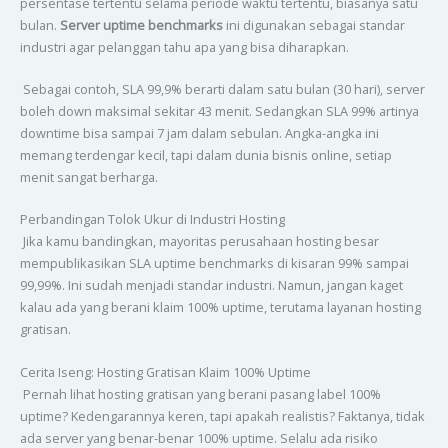
persentase tertentu selama periode waktu tertentu, biasanya satu
bulan.
Server uptime benchmarks
ini digunakan sebagai standar
industri agar pelanggan tahu apa yang bisa diharapkan.
Sebagai contoh, SLA 99,9% berarti dalam satu bulan (30 hari), server
boleh down maksimal sekitar 43 menit. Sedangkan SLA 99% artinya
downtime bisa sampai 7 jam dalam sebulan. Angka-angka ini
memang terdengar kecil, tapi dalam dunia bisnis online, setiap
menit sangat berharga.
Perbandingan Tolok Ukur di Industri Hosting
Jika kamu bandingkan, mayoritas perusahaan hosting besar
mempublikasikan SLA uptime benchmarks di kisaran 99% sampai
99,99%. Ini sudah menjadi standar industri. Namun, jangan kaget
kalau ada yang berani klaim 100% uptime, terutama layanan hosting
gratisan.
Cerita Iseng: Hosting Gratisan Klaim 100% Uptime
Pernah lihat hosting gratisan yang berani pasang label 100%
uptime? Kedengarannya keren, tapi apakah realistis? Faktanya, tidak
ada server yang benar-benar 100% uptime. Selalu ada risiko