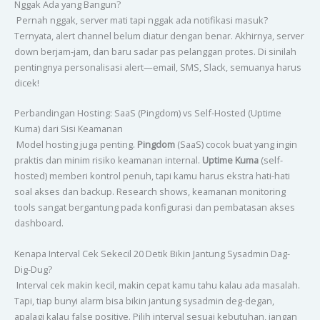
Nggak Ada yang Bangun?
Pernah nggak, server mati tapi nggak ada notifikasi masuk?
Ternyata, alert channel belum diatur dengan benar. Akhirnya, server
down berjam-jam, dan baru sadar pas pelanggan protes. Di sinilah
pentingnya personalisasi alert—email, SMS, Slack, semuanya harus
dicek!
Perbandingan Hosting: SaaS (Pingdom) vs Self-Hosted (Uptime
Kuma) dari Sisi Keamanan
Model hosting juga penting.
Pingdom
(SaaS) cocok buat yang ingin
praktis dan minim risiko keamanan internal.
Uptime Kuma
(self-
hosted) memberi kontrol penuh, tapi kamu harus ekstra hati-hati
soal akses dan backup. Research shows, keamanan monitoring
tools sangat bergantung pada konfigurasi dan pembatasan akses
dashboard.
Kenapa Interval Cek Sekecil 20 Detik Bikin Jantung Sysadmin Dag-
Dig-Dug?
Interval cek makin kecil, makin cepat kamu tahu kalau ada masalah.
Tapi, tiap bunyi alarm bisa bikin jantung sysadmin deg-degan,
apalagi kalau false positive. Pilih interval sesuai kebutuhan, jangan