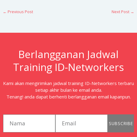
←
Previous Post
Next Post
→
Berlangganan Jadwal
Training ID-Networkers
Kami akan mengirimkan jadwal training ID-Networkers terbaru
setiap akhir bulan ke email anda.
Tenang! anda dapat berhenti berlangganan email kapanpun.
first_name
email
SUBSCRIBE