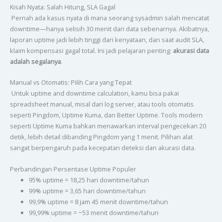
Kisah Nyata: Salah Hitung, SLA Gagal
Pernah ada kasus nyata di mana seorang sysadmin salah mencatat
downtime—hanya selisih 30 menit dari data sebenarnya. Akibatnya,
laporan uptime jadi lebih tinggi dari kenyataan, dan saat audit SLA,
klaim kompensasi gagal total. Ini jadi pelajaran penting:
akurasi data
adalah segalanya
.
Manual vs Otomatis: Pilih Cara yang Tepat
Untuk uptime and downtime calculation, kamu bisa pakai
spreadsheet manual, misal dari log server, atau tools otomatis
seperti Pingdom, Uptime Kuma, dan Better Uptime. Tools modern
seperti Uptime Kuma bahkan menawarkan interval pengecekan 20
detik, lebih detail dibanding Pingdom yang 1 menit. Pilihan alat
sangat berpengaruh pada kecepatan deteksi dan akurasi data.
Perbandingan Persentase Uptime Populer
95% uptime = 18,25 hari downtime/tahun
99% uptime = 3,65 hari downtime/tahun
99,9% uptime = 8 jam 45 menit downtime/tahun
99,99% uptime = ~53 menit downtime/tahun