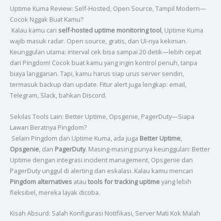
Uptime Kuma Review: Self-Hosted, Open Source, Tampil Modern—
Cocok Nggak Buat Kamu?
Kalau kamu cari
self-hosted uptime monitoring tool
, Uptime Kuma
wajib masuk radar. Open source, gratis, dan UI-nya kekinian.
Keunggulan utama: interval cek bisa sampai 20 detik—lebih cepat
dari Pingdom! Cocok buat kamu yang ingin kontrol penuh, tanpa
biaya langganan. Tapi, kamu harus siap urus server sendiri,
termasuk backup dan update. Fitur alert juga lengkap: email,
Telegram, Slack, bahkan Discord.
Sekilas Tools Lain: Better Uptime, Opsgenie, PagerDuty—Siapa
Lawan Beratnya Pingdom?
Selain Pingdom dan Uptime Kuma, ada juga
Better Uptime
,
Opsgenie
, dan
PagerDuty
. Masing-masing punya keunggulan: Better
Uptime dengan integrasi incident management, Opsgenie dan
PagerDuty unggul di alerting dan eskalasi. Kalau kamu mencari
Pingdom alternatives
atau
tools for tracking uptime
yang lebih
fleksibel, mereka layak dicoba.
Kisah Absurd: Salah Konfigurasi Notifikasi, Server Mati Kok Malah