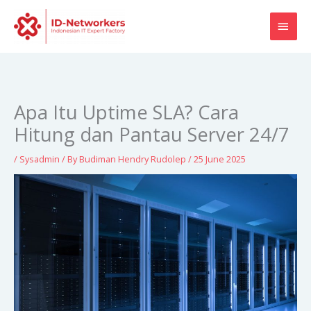
Skip
MAI
to
content
MEN
Apa Itu Uptime SLA? Cara
Hitung dan Pantau Server 24/7
/
Sysadmin
/ By
Budiman Hendry Rudolep
/
25 June 2025