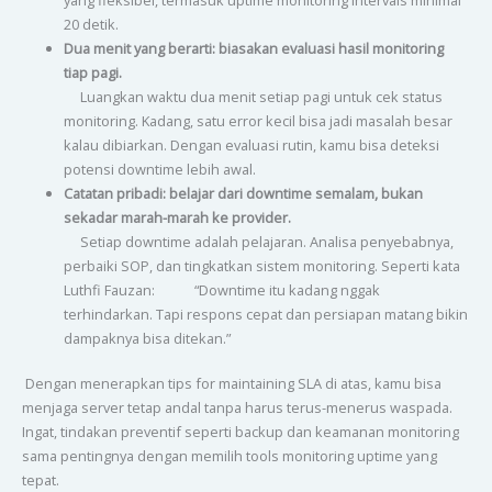
yang fleksibel, termasuk uptime monitoring intervals minimal
20 detik.
Dua menit yang berarti: biasakan evaluasi hasil monitoring
tiap pagi.
Luangkan waktu dua menit setiap pagi untuk cek status
monitoring. Kadang, satu error kecil bisa jadi masalah besar
kalau dibiarkan. Dengan evaluasi rutin, kamu bisa deteksi
potensi downtime lebih awal.
Catatan pribadi: belajar dari downtime semalam, bukan
sekadar marah-marah ke provider.
Setiap downtime adalah pelajaran. Analisa penyebabnya,
perbaiki SOP, dan tingkatkan sistem monitoring. Seperti kata
Luthfi Fauzan: “Downtime itu kadang nggak
terhindarkan. Tapi respons cepat dan persiapan matang bikin
dampaknya bisa ditekan.”
Dengan menerapkan tips for maintaining SLA di atas, kamu bisa
menjaga server tetap andal tanpa harus terus-menerus waspada.
Ingat, tindakan preventif seperti backup dan keamanan monitoring
sama pentingnya dengan memilih tools monitoring uptime yang
tepat.