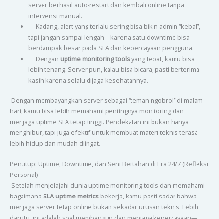
server berhasil auto-restart dan kembali online tanpa
intervensi manual.
Kadang, alert yang terlalu sering bisa bikin admin “kebal”,
tapi jangan sampai lengah—karena satu downtime bisa
berdampak besar pada SLA dan kepercayaan pengguna.
Dengan
uptime monitoring tools
yang tepat, kamu bisa
lebih tenang. Server pun, kalau bisa bicara, pasti berterima
kasih karena selalu dijaga kesehatannya.
Dengan membayangkan server sebagai “teman ngobrol” di malam
hari, kamu bisa lebih memahami pentingnya monitoring dan
menjaga uptime SLA tetap tinggi. Pendekatan ini bukan hanya
menghibur, tapi juga efektif untuk membuat materi teknis terasa
lebih hidup dan mudah diingat.
Penutup: Uptime, Downtime, dan Seni Bertahan di Era 24/7 (Refleksi
Personal)
Setelah menjelajahi dunia uptime monitoring tools dan memahami
bagaimana
SLA uptime metrics
bekerja, kamu pasti sadar bahwa
menjaga server tetap online bukan sekadar urusan teknis. Lebih
dari itu, ini adalah soal membangun dan menjaga kepercayaan—