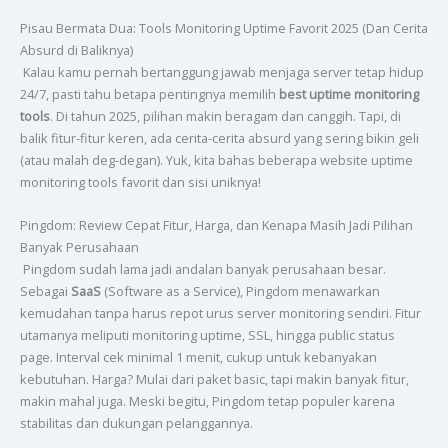
Pisau Bermata Dua: Tools Monitoring Uptime Favorit 2025 (Dan Cerita
Absurd di Baliknya)
Kalau kamu pernah bertanggung jawab menjaga server tetap hidup
24/7, pasti tahu betapa pentingnya memilih
best uptime monitoring
tools
. Di tahun 2025, pilihan makin beragam dan canggih. Tapi, di
balik fitur-fitur keren, ada cerita-cerita absurd yang sering bikin geli
(atau malah deg-degan). Yuk, kita bahas beberapa website uptime
monitoring tools favorit dan sisi uniknya!
Pingdom: Review Cepat Fitur, Harga, dan Kenapa Masih Jadi Pilihan
Banyak Perusahaan
Pingdom sudah lama jadi andalan banyak perusahaan besar.
Sebagai
SaaS
(Software as a Service), Pingdom menawarkan
kemudahan tanpa harus repot urus server monitoring sendiri. Fitur
utamanya meliputi monitoring uptime, SSL, hingga public status
page. Interval cek minimal 1 menit, cukup untuk kebanyakan
kebutuhan. Harga? Mulai dari paket basic, tapi makin banyak fitur,
makin mahal juga. Meski begitu, Pingdom tetap populer karena
stabilitas dan dukungan pelanggannya.