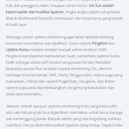
baik dari pengguna, klien, maupun rekan bisnis.
Inti SLA adalah
kepercayaan dan kualitas layanan
. Angka-angka uptime yang kamu
lihat di dashboard hanyalah permukaan dari kerja keras yang terjadi
di balik layar.
Menjaga server uptime monitoring agar tetap optimal memang
menuntut konsistensi dan dedikasi. Tools seperti
Pingdom
dan
Uptime Kuma
menjadi andalan banyak admin di tahun 2025.
Pingdom menawarkan kemudahan SaaS, sementara Uptime Kuma
hadir sebagai solusi self-hosted yang powerful dan fleksibel.
Keduanya punya fitur andalan seperti monitoring SSL, alert ke
berbagai channel (email, SMS, Slack), hingga public status page yang
transparan. Pilihan lain seperti PagerDuty, Opsgenie, dan Better
Uptime juga patut dipertimbangkan, tergantung kebutuhan dan
skala operasionalmu.
Namun, sebaik apa pun uptime monitoring tools yang kamu pilih,
ada satu hal yang tak bisa digantikan: mentalitas untuk terus berjaga
dan bertanggung jawab. Banyak admin yang rela begadang, bahkan
saat libur, hanya demi memastikan layanan tetap hidup. Seperti kata