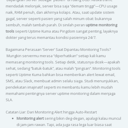
mendadak melonjak, server bisa saja “demam tinggi”—CPU usage
naik, RAM penuh, dan akhirnya kolaps. Atau, saat update sistem
gagal, server seperti pasien yang salah minum obat: bukannya
sembuh, malah tambah parah. Di sinilah peran
uptime monitoring
tools
seperti Uptime Kuma atau Pingdom sangat penting, layaknya
dokter yang terus memantau kondisi pasiennya 24/7.
Bagaimana Perasaan ‘Server’ Saat Dipantau Monitoring Tools?
Mungkin servermu merasa “diperhatikan” setiap kali kamu
memasang monitoring tools. Setiap detik, statusnya dicek—apakah
sehat, sedang “batuk-batuk”, atau malah “pingsan”. Monitoring tools
seperti Uptime Kuma bahkan bisa memberikan alert lewat email,
SMS, atau Slack, membuat admin selalu siaga. Studi menunjukkan,
pendekatan imajinatif seperti ini membantu kamu lebih mudah
memahami pentingnya server uptime monitoring dalam menjaga
SLA.
Catatan Liar: Dari Monitoring Alert hingga Auto-Restart
Monitoring alert
sering bikin deg-degan, apalagi kalau muncul
di jam-jam rawan. Tapi, ada juga rasa lega luar biasa saat