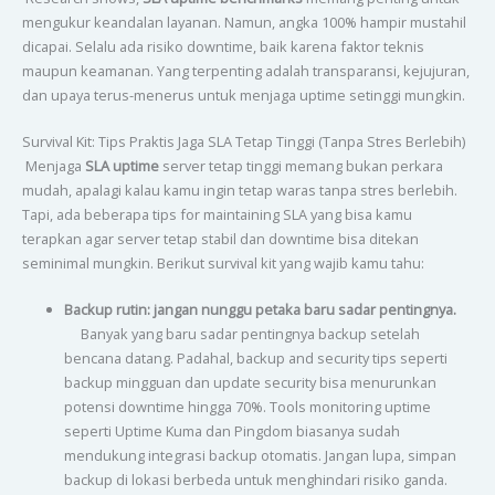
mengukur keandalan layanan. Namun, angka 100% hampir mustahil
dicapai. Selalu ada risiko downtime, baik karena faktor teknis
maupun keamanan. Yang terpenting adalah transparansi, kejujuran,
dan upaya terus-menerus untuk menjaga uptime setinggi mungkin.
Survival Kit: Tips Praktis Jaga SLA Tetap Tinggi (Tanpa Stres Berlebih)
Menjaga
SLA uptime
server tetap tinggi memang bukan perkara
mudah, apalagi kalau kamu ingin tetap waras tanpa stres berlebih.
Tapi, ada beberapa tips for maintaining SLA yang bisa kamu
terapkan agar server tetap stabil dan downtime bisa ditekan
seminimal mungkin. Berikut survival kit yang wajib kamu tahu:
Backup rutin: jangan nunggu petaka baru sadar pentingnya.
Banyak yang baru sadar pentingnya backup setelah
bencana datang. Padahal, backup and security tips seperti
backup mingguan dan update security bisa menurunkan
potensi downtime hingga 70%. Tools monitoring uptime
seperti Uptime Kuma dan Pingdom biasanya sudah
mendukung integrasi backup otomatis. Jangan lupa, simpan
backup di lokasi berbeda untuk menghindari risiko ganda.