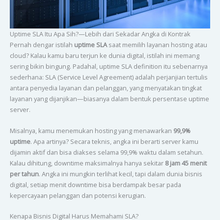
Uptime SLA Itu Apa Sih?—Lebih dari Sekadar Angka di Kontrak
Pernah dengar istilah
uptime SLA
saat memilih layanan hosting atau
cloud? Kalau kamu baru terjun ke dunia digital, istilah ini memang
sering bikin bingung. Padahal, uptime SLA definition itu sebenarnya
sederhana: SLA (Service Level Agreement) adalah perjanjian tertulis
antara penyedia layanan dan pelanggan, yang menyatakan tingkat
layanan yang dijanjikan—biasanya dalam bentuk persentase uptime
server.
Misalnya, kamu menemukan hosting yang menawarkan
99,9%
uptime
. Apa artinya? Secara teknis, angka ini berarti server kamu
dijamin aktif dan bisa diakses selama 99,9% waktu dalam setahun.
Kalau dihitung, downtime maksimalnya hanya sekitar
8 jam 45 menit
per tahun
. Angka ini mungkin terlihat kecil, tapi dalam dunia bisnis
digital, setiap menit downtime bisa berdampak besar pada
kepercayaan pelanggan dan potensi kerugian.
Kenapa Bisnis Digital Harus Memahami SLA?