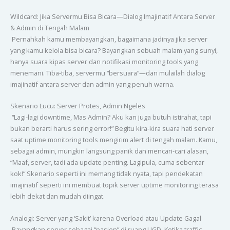
Wildcard: Jika Servermu Bisa Bicara—Dialog Imajinatif Antara Server
& Admin di Tengah Malam
Pernahkah kamu membayangkan, bagaimana jadinya jika server
yang kamu kelola bisa bicara? Bayangkan sebuah malam yang sunyi,
hanya suara kipas server dan notifikasi monitoring tools yang
menemani. Tiba-tiba, servermu “bersuara”—dan mulailah dialog
imajinatif antara server dan admin yang penuh warna.
Skenario Lucu: Server Protes, Admin Ngeles
“Lagi-lagi downtime, Mas Admin? Aku kan juga butuh istirahat, tapi
bukan berarti harus sering error!” Begitu kira-kira suara hati server
saat uptime monitoring tools mengirim alert di tengah malam. Kamu,
sebagai admin, mungkin langsung panik dan mencari-cari alasan,
“Maaf, server, tadi ada update penting. Lagipula, cuma sebentar
kok!” Skenario seperti ini memang tidak nyata, tapi pendekatan
imajinatif seperti ini membuat topik server uptime monitoring terasa
lebih dekat dan mudah diingat.
Analogi: Server yang ‘Sakit’ karena Overload atau Update Gagal
Bayangkan server sebagai “pasien” di ruang UGD. Ketika traffic