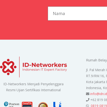
first_name
Rumah Belaj
Jl. Pal Merah 
RT.9/RW.16, 
Kota Jakarta 
ID-Networkers Menjadi Penyelenggara
Indonesia, K
Resmi Ujian Sertifikasi International
info@idn.i
+62 819 0
0819 0819