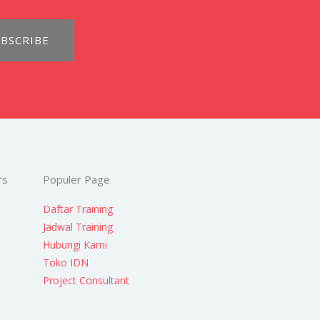
BSCRIBE
rs
Populer Page
Daftar Training
Jadwal Training
Hubungi Kami
Toko IDN
Project Consultant