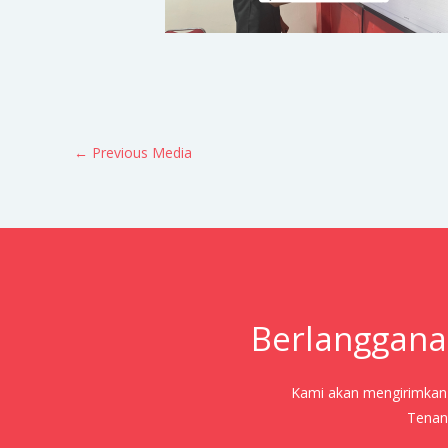
←
Previous Media
Berlanggana
Kami akan mengirimkan j
Tenang