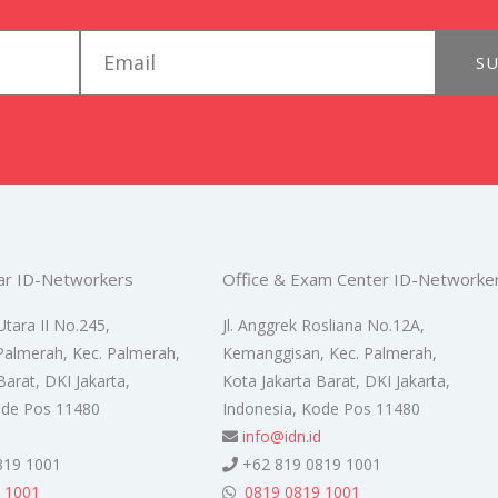
email
SU
ar ID-Networkers
Office & Exam Center ID-Networke
Utara II No.245,
Jl. Anggrek Rosliana No.12A,
Palmerah, Kec. Palmerah,
Kemanggisan, Kec. Palmerah,
Barat, DKI Jakarta,
Kota Jakarta Barat, DKI Jakarta,
ode Pos 11480
Indonesia, Kode Pos 11480
d
info@idn.id
819 1001
+62 819 0819 1001
 1001
0819 0819 1001