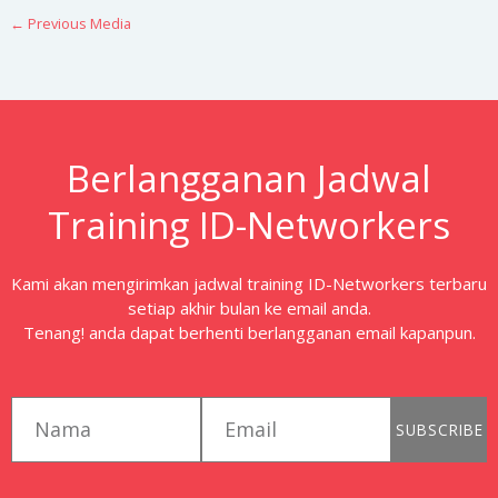
←
Previous Media
Berlangganan Jadwal
Training ID-Networkers
Kami akan mengirimkan jadwal training ID-Networkers terbaru
setiap akhir bulan ke email anda.
Tenang! anda dapat berhenti berlangganan email kapanpun.
first_name
email
SUBSCRIBE