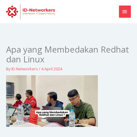
Skip
MAI
to
content
MEN
Apa yang Membedakan Redhat
dan Linux
By
ID-Networkers
/
4 April 2024