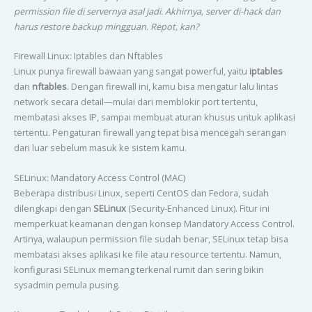
permission file di servernya asal jadi. Akhirnya, server di-hack dan
harus restore backup mingguan. Repot, kan?
Firewall Linux: Iptables dan Nftables
Linux punya firewall bawaan yang sangat powerful, yaitu
iptables
dan
nftables
. Dengan firewall ini, kamu bisa mengatur lalu lintas
network secara detail—mulai dari memblokir port tertentu,
membatasi akses IP, sampai membuat aturan khusus untuk aplikasi
tertentu. Pengaturan firewall yang tepat bisa mencegah serangan
dari luar sebelum masuk ke sistem kamu.
SELinux: Mandatory Access Control (MAC)
Beberapa distribusi Linux, seperti CentOS dan Fedora, sudah
dilengkapi dengan
SELinux
(Security-Enhanced Linux). Fitur ini
memperkuat keamanan dengan konsep Mandatory Access Control.
Artinya, walaupun permission file sudah benar, SELinux tetap bisa
membatasi akses aplikasi ke file atau resource tertentu. Namun,
konfigurasi SELinux memang terkenal rumit dan sering bikin
sysadmin pemula pusing.