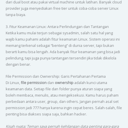
dari dual boot atau pakai virtual machine untuk latihan. Banyak cloud
provider juga menyediakan free tier untuk coba-coba server Linux
tanpa biaya.
3. Fitur Keamanan Linux: Antara Perlindungan dan Tantangan
Ketika kamu mulai terjun sebagai sysadmin, salah satu hal yang
wajib kamu pahami adalah fitur keamanan Linux. Sistem operasi ini
memang terkenal sebagai “benteng” di dunia server, tapi bukan
berarti kamu bisa lengah. Ada banyak fitur keamanan yang bisa jadi
pelindung, tapi juga punya tantangan tersendiri jika tidak dikelola
dengan benar.
File Permission dan Ownership: Garis Pertahanan Pertama
Di Linux,
file permission
dan
ownership
adalah kunci utama
keamanan data. Setiap file dan folder punya aturan siapa yang
boleh membaca, menulis, atau mengeksekusi. Kamu harus paham
perbedaan antara user, group, dan others. Jangan pernah asal set
permission jadi 777 hanya karena ingin cepat beres. Salah-salah, file
penting bisa diakses siapa saja, bahkan hacker.
Kisah nyata: Teman saya pernah kehilangan data penting gara-gara