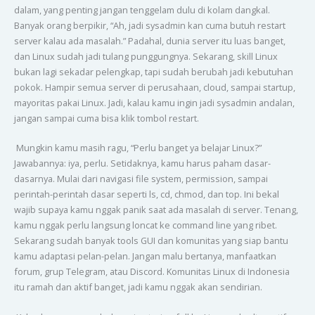
dalam, yang penting jangan tenggelam dulu di kolam dangkal.
Banyak orang berpikir, “Ah, jadi sysadmin kan cuma butuh restart
server kalau ada masalah.” Padahal, dunia server itu luas banget,
dan Linux sudah jadi tulang punggungnya. Sekarang, skill Linux
bukan lagi sekadar pelengkap, tapi sudah berubah jadi kebutuhan
pokok. Hampir semua server di perusahaan, cloud, sampai startup,
mayoritas pakai Linux. Jadi, kalau kamu ingin jadi sysadmin andalan,
jangan sampai cuma bisa klik tombol restart.
Mungkin kamu masih ragu, “Perlu banget ya belajar Linux?”
Jawabannya: iya, perlu. Setidaknya, kamu harus paham dasar-
dasarnya. Mulai dari navigasi file system, permission, sampai
perintah-perintah dasar seperti ls, cd, chmod, dan top. Ini bekal
wajib supaya kamu nggak panik saat ada masalah di server. Tenang,
kamu nggak perlu langsung loncat ke command line yang ribet.
Sekarang sudah banyak tools GUI dan komunitas yang siap bantu
kamu adaptasi pelan-pelan. Jangan malu bertanya, manfaatkan
forum, grup Telegram, atau Discord. Komunitas Linux di Indonesia
itu ramah dan aktif banget, jadi kamu nggak akan sendirian.