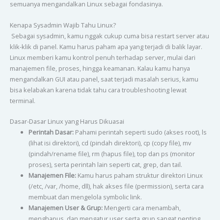
semuanya mengandalkan Linux sebagai fondasinya.
Kenapa Sysadmin Wajib Tahu Linux?
Sebagai sysadmin, kamu nggak cukup cuma bisa restart server atau
klik-klik di panel. Kamu harus paham apa yang terjadi di balik layar.
Linux memberi kamu kontrol penuh terhadap server, mulai dari
manajemen file, proses, hingga keamanan. Kalau kamu hanya
mengandalkan GUI atau panel, saat terjadi masalah serius, kamu
bisa kelabakan karena tidak tahu cara troubleshooting lewat
terminal.
Dasar-Dasar Linux yang Harus Dikuasai
Perintah Dasar:
Pahami perintah seperti sudo (akses root), ls
(lihat isi direktori), cd (pindah direktori), cp (copy file), mv
(pindah/rename file), rm (hapus file), top dan ps (monitor
proses), serta perintah lain seperti cat, grep, dan tail.
Manajemen File:
Kamu harus paham struktur direktori Linux
(/etc, /var, /home, dll), hak akses file (permission), serta cara
membuat dan mengelola symbolic link.
Manajemen User & Grup:
Mengerti cara menambah,
menghapus, dan mengatur user serta grup sangat penting