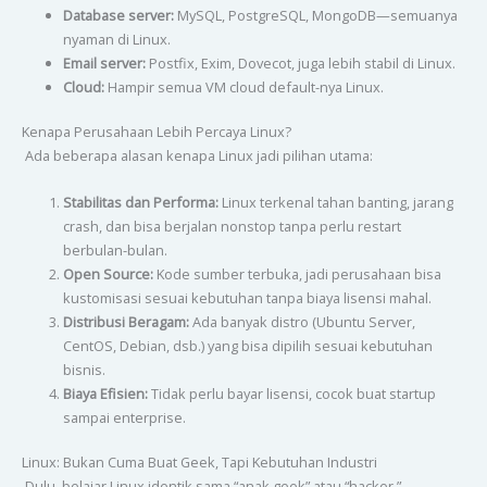
Database server:
MySQL, PostgreSQL, MongoDB—semuanya
nyaman di Linux.
Email server:
Postfix, Exim, Dovecot, juga lebih stabil di Linux.
Cloud:
Hampir semua VM cloud default-nya Linux.
Kenapa Perusahaan Lebih Percaya Linux?
Ada beberapa alasan kenapa Linux jadi pilihan utama:
Stabilitas dan Performa:
Linux terkenal tahan banting, jarang
crash, dan bisa berjalan nonstop tanpa perlu restart
berbulan-bulan.
Open Source:
Kode sumber terbuka, jadi perusahaan bisa
kustomisasi sesuai kebutuhan tanpa biaya lisensi mahal.
Distribusi Beragam:
Ada banyak distro (Ubuntu Server,
CentOS, Debian, dsb.) yang bisa dipilih sesuai kebutuhan
bisnis.
Biaya Efisien:
Tidak perlu bayar lisensi, cocok buat startup
sampai enterprise.
Linux: Bukan Cuma Buat Geek, Tapi Kebutuhan Industri
Dulu, belajar Linux identik sama “anak geek” atau “hacker.”