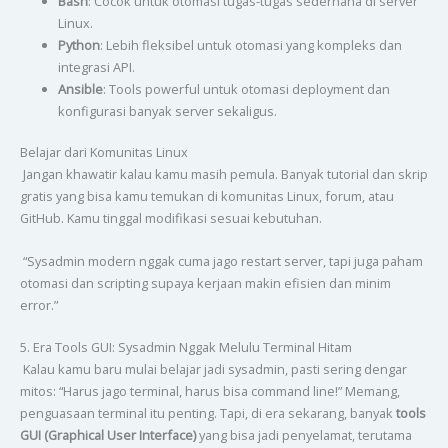
Bash
: Cocok untuk otomasi tugas-tugas sederhana di server
Linux.
Python
: Lebih fleksibel untuk otomasi yang kompleks dan
integrasi API.
Ansible
: Tools powerful untuk otomasi deployment dan
konfigurasi banyak server sekaligus.
Belajar dari Komunitas Linux
Jangan khawatir kalau kamu masih pemula. Banyak tutorial dan skrip
gratis yang bisa kamu temukan di komunitas Linux, forum, atau
GitHub. Kamu tinggal modifikasi sesuai kebutuhan.
“Sysadmin modern nggak cuma jago restart server, tapi juga paham
otomasi dan scripting supaya kerjaan makin efisien dan minim
error.”
5. Era Tools GUI: Sysadmin Nggak Melulu Terminal Hitam
Kalau kamu baru mulai belajar jadi sysadmin, pasti sering dengar
mitos: “Harus jago terminal, harus bisa command line!” Memang,
penguasaan terminal itu penting. Tapi, di era sekarang, banyak
tools
GUI (Graphical User Interface)
yang bisa jadi penyelamat, terutama