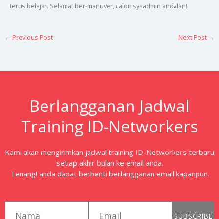
terus belajar. Selamat ber-manuver, calon sysadmin andalan!
←
Previous Post
Next Post
→
Berlangganan Jadwal
Training ID-Networkers
Kami akan mengirimkan jadwal training ID-Networkers terbaru
setiap akhir bulan ke email anda.
Tenang! anda dapat berhenti berlangganan email kapanpun.
first_name
email
SUBSCRIBE