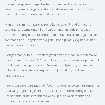
bisa mengerjakan banyak hal tanpa takut salah ketik perintah.
Monitoring server juga jadi lebih cepat karena semua informasi
sudah ditampilkan dengan grafik atau tabel.
Namun, sisi minus-nya juga perlu kamu tahu. Fitur GUI kadang
terbatas, terutama untuk konfigurasi lanjutan. Selain itu, saat
troubleshooting masalah serius, kamu tetap harus mengandalkan
command line. Banyak error log atau konfigurasi yang hanya bisa
diakses lewat terminal.
Pengalaman pribadi: Pernah migrasi database dari server lama ke
server baru pakai phpMyAdmin. Biasanya, kalau pakai script manual,
butuh waktu hampir dua jam. Dengan phpMyAdmin, prosesnya
selesai dalam waktu kurang dari satu jam—tinggal klik, export,
import, selesai!
Tools GUI seperti ini juga jadi favorit komunitas sysadmin, terutama
buat yang ingin belajar Linux tanpa stres. GParted sering dipakai
untuk partisi disk, sementara Cockpit jadi andalan monitoring
resource server secara real-time.