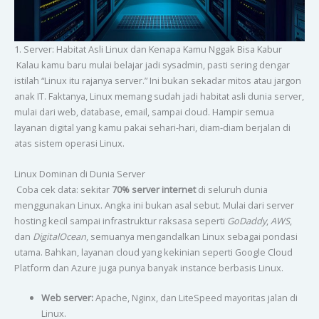
1. Server: Habitat Asli Linux dan Kenapa Kamu Nggak Bisa Kabur
Kalau kamu baru mulai belajar jadi sysadmin, pasti sering dengar
istilah “Linux itu rajanya server.” Ini bukan sekadar mitos atau jargon
anak IT. Faktanya, Linux memang sudah jadi habitat asli dunia server,
mulai dari web, database, email, sampai cloud. Hampir semua
layanan digital yang kamu pakai sehari-hari, diam-diam berjalan di
atas sistem operasi Linux.
Linux Dominan di Dunia Server
Coba cek data: sekitar
70% server internet
di seluruh dunia
menggunakan Linux. Angka ini bukan asal sebut. Mulai dari server
hosting kecil sampai infrastruktur raksasa seperti
GoDaddy
,
AWS
,
dan
DigitalOcean
, semuanya mengandalkan Linux sebagai pondasi
utama. Bahkan, layanan cloud yang kekinian seperti Google Cloud
Platform dan Azure juga punya banyak instance berbasis Linux.
Web server:
Apache, Nginx, dan LiteSpeed mayoritas jalan di
Linux.