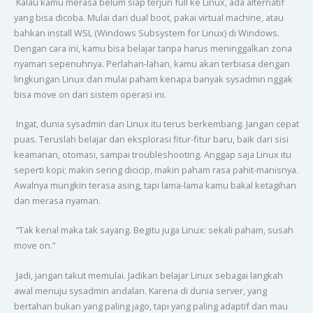
Kalau kamu merasa belum siap terjun full ke Linux, ada alternatif
yang bisa dicoba. Mulai dari dual boot, pakai virtual machine, atau
bahkan install WSL (Windows Subsystem for Linux) di Windows.
Dengan cara ini, kamu bisa belajar tanpa harus meninggalkan zona
nyaman sepenuhnya. Perlahan-lahan, kamu akan terbiasa dengan
lingkungan Linux dan mulai paham kenapa banyak sysadmin nggak
bisa move on dari sistem operasi ini.
Ingat, dunia sysadmin dan Linux itu terus berkembang. Jangan cepat
puas. Teruslah belajar dan eksplorasi fitur-fitur baru, baik dari sisi
keamanan, otomasi, sampai troubleshooting. Anggap saja Linux itu
seperti kopi; makin sering dicicip, makin paham rasa pahit-manisnya.
Awalnya mungkin terasa asing, tapi lama-lama kamu bakal ketagihan
dan merasa nyaman.
“Tak kenal maka tak sayang. Begitu juga Linux: sekali paham, susah
move on.”
Jadi, jangan takut memulai. Jadikan belajar Linux sebagai langkah
awal menuju sysadmin andalan. Karena di dunia server, yang
bertahan bukan yang paling jago, tapi yang paling adaptif dan mau