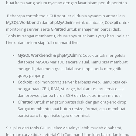
buat kamu yang belum nyaman dengan layar hitam penuh perintah.
Beberapa contoh tools GUI populer di dunia sysadmin antara lain
MySQL Workbench
dan
phpMyAdmin
untuk database,
Cockpit
untuk
monitoring server, serta
GParted
untuk manajemen partisi disk.
Tools ini sangat membantu, khususnya buat kamu yang baru belajar
Linux atau belum siap full command line.
MySQL Workbench & phpMyAdmin:
Cocok untuk mengelola
database MySQL/MariaDB secara visual. Kamu bisa membuat,
mengedit, dan memigrasi database tanpa perlu mengetik
query panjang.
Cockpit:
Tool monitoring server berbasis web. Kamu bisa cek
penggunaan CPU, RAM, storage, bahkan restart service—all
dari browser, tanpa harus SSH dan ketik perintah manual.
GParted:
Untuk mengatur partisi disk dengan drag-and-drop.
Sangat membantu saat butuh resize, format, atau membuat
partisi baru tanpa risiko typo di terminal.
Sisi plus dari tools GUI ini jelas: visualnya lebih mudah dipahami,
learning curve tidak seterjal CLI (Command Line Interface), dan kamu