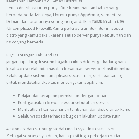
Keamanan Tambahan di Setiap Distribusi
Setiap distribusi Linux punya fitur keamanan tambahan yang
berbeda-beda. Misalnya, Ubuntu punya
AppArmor
, sementara
Debian dan turunannya sering mengandalkan
fail2ban
atau
ufw
(Uncomplicated Firewall). Kamu perlu belajar fitur-fitur ini sesuai
distro yang kamu pakai, karena setiap server punya kebutuhan dan
risiko yang berbeda.
Bug: Tantangan Tak Terduga
Jangan lupa,
bug
di sistem bagaikan tikus di loteng—kadang baru
ketahuan setelah ada masalah besar atau server berhasil ditembus.
Selalu update sistem dan aplikasi secara rutin, serta pantau log
untuk mendeteksi aktivitas mencurigakan sejak dini.
Pelajari dan terapkan permission dengan benar.
Konfigurasikan firewall sesuai kebutuhan server.
Manfaatkan fitur keamanan tambahan dari distro Linux kamu.
Selalu waspada terhadap bug dan lakukan update rutin.
4. Otomasi dan Scripting: Modal Lincah Sysadmin Masa Kini
Sebagai seorang sysadmin, kamu pasti ingin pekerjaan harian