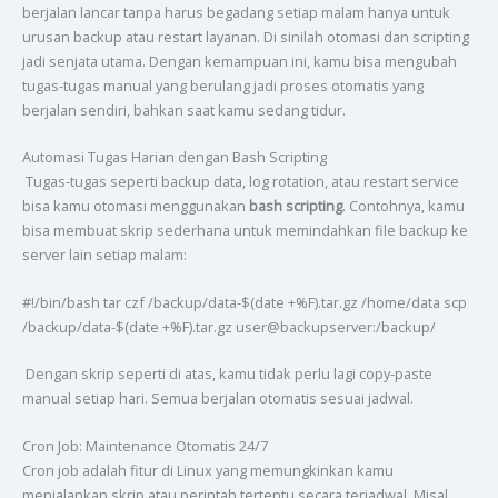
berjalan lancar tanpa harus begadang setiap malam hanya untuk
urusan backup atau restart layanan. Di sinilah otomasi dan scripting
jadi senjata utama. Dengan kemampuan ini, kamu bisa mengubah
tugas-tugas manual yang berulang jadi proses otomatis yang
berjalan sendiri, bahkan saat kamu sedang tidur.
Automasi Tugas Harian dengan Bash Scripting
Tugas-tugas seperti backup data, log rotation, atau restart service
bisa kamu otomasi menggunakan
bash scripting
. Contohnya, kamu
bisa membuat skrip sederhana untuk memindahkan file backup ke
server lain setiap malam:
#!/bin/bash tar czf /backup/data-$(date +%F).tar.gz /home/data scp
/backup/data-$(date +%F).tar.gz user@backupserver:/backup/
Dengan skrip seperti di atas, kamu tidak perlu lagi copy-paste
manual setiap hari. Semua berjalan otomatis sesuai jadwal.
Cron Job: Maintenance Otomatis 24/7
Cron job adalah fitur di Linux yang memungkinkan kamu
menjalankan skrip atau perintah tertentu secara terjadwal. Misal,