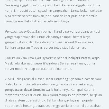
Sekarang, nggak bisa Linux justru bikin kamu ketinggalan di dunia
kerja IT. Industri butuh sysadmin yang paham Linux, bukan sekadar
bisa restart server. Bahkan, perusahaan kecil pun lebih memilih
Linux karena fleksibilitas dan efisiensi biaya.
Pengalaman pribadi:
Saya pernah handle server perusahaan kecil
yang tetap setia pakai Linux. Alasannya simpel: hemat biaya,
gampang diatur, dan bisa di-custom sesuai workflow mereka.
Bahkan tanpa tim IT besar, server tetap stabil dan aman.
Jadi, kalau kamu mau jadi sysadmin handal,
belajar Linux itu wajib
.
Meski ada alternatif seperti Windows Server, realitanya, dunia
server modern tetap berputar di sekitar Linux.
2. Skill Paling Krusial: Dasar-Dasar Linux bagi Sysadmin Zaman Now
Kalau kamu ingin jadi sysadmin yang handal di era sekarang,
penguasaan dasar Linux
itu wajib hukumnya. Kenapa? Karena
mayoritas server di dunia, baik cloud maupun on-premise, berjalan
di atas sistem operasi Linux. Bahkan, banyak layanan populer
seperti web hosting, database, hingga aplikasi internal perusahaan,