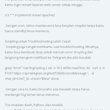
kamu ingin restart layanan web server setiap minggu:
0 3 * * 0 systemctl restart apache2
Dengan cron, siklus maintenance bisa berjalan otopilot tanpa kamu
harus standby terus-menerus.
Scripting untuk Troubleshooting Lebih Cepat
Scripting juga sangat membantu saat troubleshooting. Misalnya,
kamu bisa membuat skrip untuk mencari error di syslog dan
langsung mengirim notifikasi ke Telegram jika ada masalah:
grep “error” /var/log/syslog | tail -n 10 | while read line; do curl -s -X
POST https://api.telegram.org/botTOKEN/sendMessage \ -d
chat_id=CHAT_ID -d text=”$line” done
Dengan cara ini, kamu bisa tahu ada masalah tanpa harus
mantengin log server terus-menerus.
Trio Andalan: Bash, Python, dan Ansible