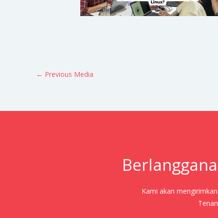
←
Previous Media
Berlanggana
Kami akan mengirimkan j
Tenang