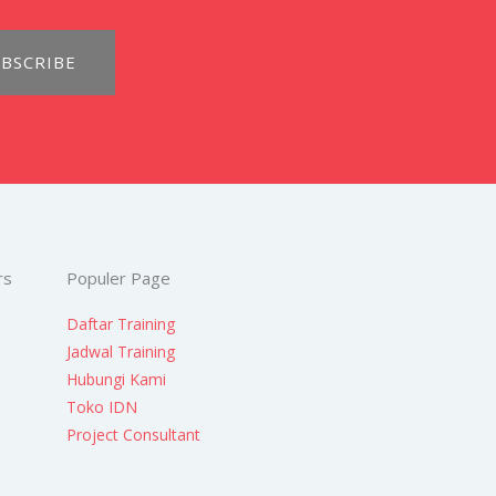
BSCRIBE
rs
Populer Page
Daftar Training
Jadwal Training
Hubungi Kami
Toko IDN
Project Consultant