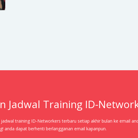
n Jadwal Training ID-Networ
adwal training ID-Networkers terbaru setiap akhir bulan ke email an
! anda dapat berhenti berlangganan email kapanpun.