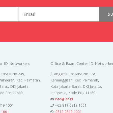
email
SU
ar ID-Networkers
Office & Exam Center ID-Networke
Utara II No.245,
Jl. Anggrek Rosliana No.12A,
Palmerah, Kec. Palmerah,
Kemanggisan, Kec. Palmerah,
Barat, DKI Jakarta,
Kota Jakarta Barat, DKI Jakarta,
ode Pos 11480
Indonesia, Kode Pos 11480
d
info@idn.id
819 1001
+62 819 0819 1001
 1001
0819 0819 1001