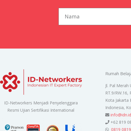
first_name
Rumah Belaj
Jl. Pal Merah 
RT.9/RW.16, 
Kota Jakarta 
ID-Networkers Menjadi Penyelenggara
Indonesia, K
Resmi Ujian Sertifikasi International
info@idn.i
+62 819 0
0819 0819