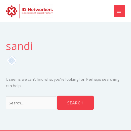
Skip
MAI
to
content
MEN
Search
for:
sandi
It seems we can’t find what you’re looking for. Perhaps searching
can help.