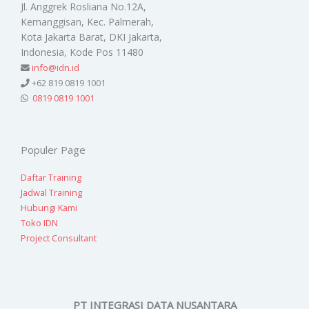
Jl. Anggrek Rosliana No.12A,
Kemanggisan, Kec. Palmerah,
Kota Jakarta Barat, DKI Jakarta,
Indonesia, Kode Pos 11480
info@idn.id
+62 819 0819 1001
0819 0819 1001
Populer Page
Daftar Training
Jadwal Training
Hubungi Kami
Toko IDN
Project Consultant
PT INTEGRASI DATA NUSANTARA