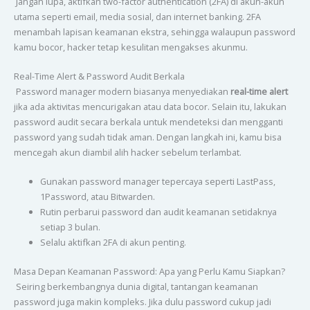
Jangan lupa, aktifkan two-factor authentication (2FA) di akun-akun
utama seperti email, media sosial, dan internet banking. 2FA
menambah lapisan keamanan ekstra, sehingga walaupun password
kamu bocor, hacker tetap kesulitan mengakses akunmu.
Real-Time Alert & Password Audit Berkala
Password manager modern biasanya menyediakan
real-time alert
jika ada aktivitas mencurigakan atau data bocor. Selain itu, lakukan
password audit secara berkala untuk mendeteksi dan mengganti
password yang sudah tidak aman. Dengan langkah ini, kamu bisa
mencegah akun diambil alih hacker sebelum terlambat.
Gunakan password manager tepercaya seperti LastPass,
1Password, atau Bitwarden.
Rutin perbarui password dan audit keamanan setidaknya
setiap 3 bulan.
Selalu aktifkan 2FA di akun penting.
Masa Depan Keamanan Password: Apa yang Perlu Kamu Siapkan?
Seiring berkembangnya dunia digital, tantangan keamanan
password juga makin kompleks. Jika dulu password cukup jadi