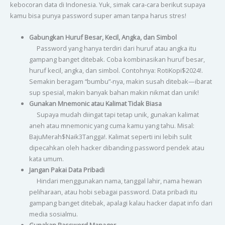
kebocoran data di Indonesia. Yuk, simak cara-cara berikut supaya
kamu bisa punya password super aman tanpa harus stres!
Gabungkan Huruf Besar, Kecil, Angka, dan Simbol
Password yang hanya terdiri dari huruf atau angka itu
gampang banget ditebak. Coba kombinasikan huruf besar,
huruf kecil, angka, dan simbol. Contohnya: RotiKopi$2024!.
Semakin beragam “bumbu”-nya, makin susah ditebak—ibarat
sup spesial, makin banyak bahan makin nikmat dan unik!
Gunakan Mnemonic atau Kalimat Tidak Biasa
Supaya mudah diingat tapi tetap unik, gunakan kalimat
aneh atau mnemonic yang cuma kamu yang tahu. Misal:
BajuMerah$Naik3Tangga!. Kalimat seperti ini lebih sulit
dipecahkan oleh hacker dibanding password pendek atau
kata umum.
Jangan Pakai Data Pribadi
Hindari menggunakan nama, tanggal lahir, nama hewan
peliharaan, atau hobi sebagai password. Data pribadi itu
gampang banget ditebak, apalagi kalau hacker dapat info dari
media sosialmu.
Gunakan Password Manager