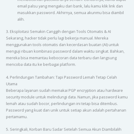
email palsu yang mengaku dari bank, lalu kamu klik link dan
masukkan password. Akhirnya, semua akunmu bisa diambil
alih.
3. Eksploitasi Semakin Canggih dengan Tools Otomatis & AI
Sekarang, hacker tidak perlu lagi bekerja manual. Mereka
menggunakan tools otomatis dan kecerdasan buatan (AI) untuk
menguji ribuan kombinasi password dalam waktu singkat. Bahkan,
mereka bisa memantau kebocoran data terbaru dan langsung
mencoba data itu ke berbagai platform.
4. Perlindungan Tambahan: Tapi Password Lemah Tetap Celah
Utama
Beberapa layanan sudah memakai PGP encryption atau hardware
security module untuk melindungi data. Namun, jika password kamu
lemah atau sudah bocor, perlindungan ini tetap bisa ditembus.
Password yang kuat dan unik untuk setiap akun adalah pertahanan
pertamamu.
5. Seringkali, Korban Baru Sadar Setelah Semua Akun Diambilalih