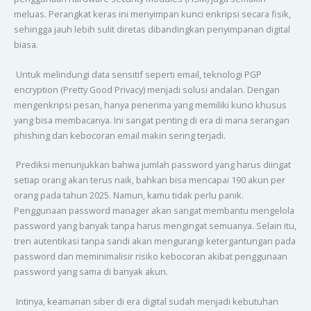
meluas. Perangkat keras ini menyimpan kunci enkripsi secara fisik,
sehingga jauh lebih sulit diretas dibandingkan penyimpanan digital
biasa.
Untuk melindungi data sensitif seperti email, teknologi PGP
encryption (Pretty Good Privacy) menjadi solusi andalan. Dengan
mengenkripsi pesan, hanya penerima yang memiliki kunci khusus
yang bisa membacanya. Ini sangat penting di era di mana serangan
phishing dan kebocoran email makin sering terjadi.
Prediksi menunjukkan bahwa jumlah password yang harus diingat
setiap orang akan terus naik, bahkan bisa mencapai 190 akun per
orang pada tahun 2025. Namun, kamu tidak perlu panik.
Penggunaan password manager akan sangat membantu mengelola
password yang banyak tanpa harus mengingat semuanya. Selain itu,
tren autentikasi tanpa sandi akan mengurangi ketergantungan pada
password dan meminimalisir risiko kebocoran akibat penggunaan
password yang sama di banyak akun.
Intinya, keamanan siber di era digital sudah menjadi kebutuhan