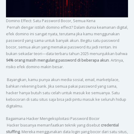
Domino Effect: Satu Password Bocor, Semua Kena
Pernah dengar istilah domino effect? Dalam dunia keamanan digital,
efek domino ini sangat nyata, terutama jika kamu menggunakan
password yang sama untuk banyak akun. Begitu satu password
bocor, semua akun yang memakai password itu jadi rentan. Ini
bukan sekadar teori—data terbaru tahun 2025 menunjukkan bahwa
94% orang masih mengulang password di beberapa akun
. Artinya,
risiko efek domino makin besar.
Bayangkan, kamu punya akun media sosial, email, marketplace,
bahkan rekening bank. Jika semua pakai password yang sama,
hacker hanya butuh satu celah untuk masuk ke semuanya. Satu
kebocoran di satu situs saja bisa jadi pintu masuk ke seluruh hidup
digitalmu.
Bagaimana Hacker Mengeksploitasi Password Bocor
Hacker biasanya memanfaatkan teknik yang disebut
credential
stuffing
. Mereka menggunakan data login yang bocor dari satu situs,