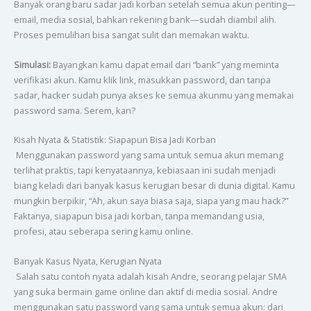
Banyak orang baru sadar jadi korban setelah semua akun penting—
email, media sosial, bahkan rekening bank—sudah diambil alih.
Proses pemulihan bisa sangat sulit dan memakan waktu.
Simulasi:
Bayangkan kamu dapat email dari “bank” yang meminta
verifikasi akun. Kamu klik link, masukkan password, dan tanpa
sadar, hacker sudah punya akses ke semua akunmu yang memakai
password sama. Serem, kan?
Kisah Nyata & Statistik: Siapapun Bisa Jadi Korban
Menggunakan password yang sama untuk semua akun memang
terlihat praktis, tapi kenyataannya, kebiasaan ini sudah menjadi
biang keladi dari banyak kasus kerugian besar di dunia digital. Kamu
mungkin berpikir, “Ah, akun saya biasa saja, siapa yang mau hack?”
Faktanya, siapapun bisa jadi korban, tanpa memandang usia,
profesi, atau seberapa sering kamu online.
Banyak Kasus Nyata, Kerugian Nyata
Salah satu contoh nyata adalah kisah Andre, seorang pelajar SMA
yang suka bermain game online dan aktif di media sosial. Andre
menggunakan satu password yang sama untuk semua akun: dari