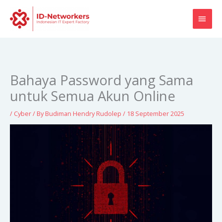
Skip
MAI
to
content
MEN
Bahaya Password yang Sama
untuk Semua Akun Online
/
Cyber
/ By
Budiman Hendry Rudolep
/
18 September 2025