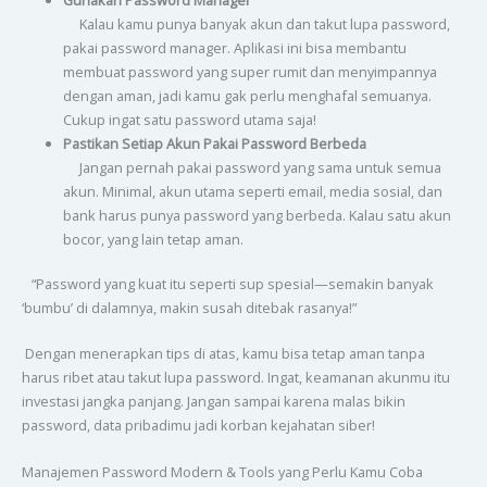
Kalau kamu punya banyak akun dan takut lupa password,
pakai password manager. Aplikasi ini bisa membantu
membuat password yang super rumit dan menyimpannya
dengan aman, jadi kamu gak perlu menghafal semuanya.
Cukup ingat satu password utama saja!
Pastikan Setiap Akun Pakai Password Berbeda
Jangan pernah pakai password yang sama untuk semua
akun. Minimal, akun utama seperti email, media sosial, dan
bank harus punya password yang berbeda. Kalau satu akun
bocor, yang lain tetap aman.
“Password yang kuat itu seperti sup spesial—semakin banyak
‘bumbu’ di dalamnya, makin susah ditebak rasanya!”
Dengan menerapkan tips di atas, kamu bisa tetap aman tanpa
harus ribet atau takut lupa password. Ingat, keamanan akunmu itu
investasi jangka panjang. Jangan sampai karena malas bikin
password, data pribadimu jadi korban kejahatan siber!
Manajemen Password Modern & Tools yang Perlu Kamu Coba