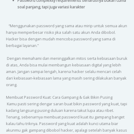
Password complexity requirements seharusnya bukan cuma
soal panjang, tapi juga variasi karakter
“Menggunakan password yang sama atau mirip untuk semua akun
hanya memperbesar risiko jika salah satu akun Anda dibobol.
Hacker bisa dengan mudah mencoba password yang sama di
berbagai layanan.”
Dengan memahami dan meninggalkan mitos serta kebiasaan buruk
di atas, Anda bisa mulai membangun kebiasaan digital yang lebih
aman. Jangan sampai lengah, karena hacker selalu mencari celah
dari kebiasaan-kebiasaan lama yang masih sering dilakukan banyak
orang.
Membuat Password Kuat: Cara Gampang & Gak Bikin Pusing
Kamu pasti sering dengar saran buat bikin password yang kuat, tapi
kadang langsung pusing duluan karena takut lupa atau ribet.
Tenang, sebenarnya membuat password kuat itu gampang banget
kalau tahu triknya. Password yang kuat adalah kunci utama biar
akunmu gak gampang dibobol hacker, apalagi setelah banyak kasus