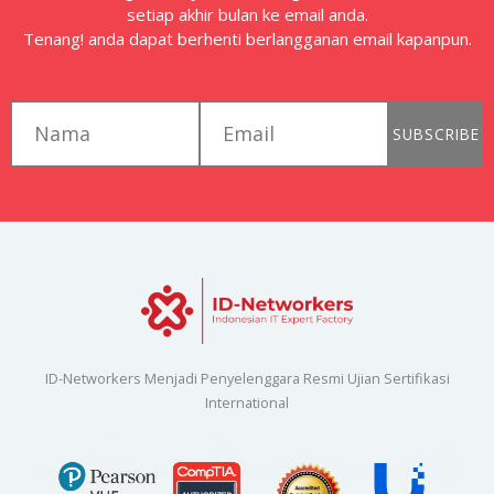
setiap akhir bulan ke email anda.
Tenang! anda dapat berhenti berlangganan email kapanpun.
first_name
email
SUBSCRIBE
ID-Networkers Menjadi Penyelenggara Resmi Ujian Sertifikasi
International