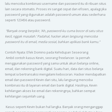
lalu mencoba kombinasi username dan password itu di ribuan situs
lain secara otomatis. Proses ini sangat cepat dan efisien, apalagi jika
password yang digunakan adalah password umum atau sederhana
seperti 123456 atau password.
“Banyak orang berpikir, ‘Ah, password-ku cuma bocor di satu situs
kecil, nggak masalah.’ Padahal, hacker akan langsung mencoba
password itu di email, media sosial, bahkan aplikasi bank kamu.”
Contoh Nyata: Efek Domino pada Kehidupan Seseorang
Ambil contoh kasus Kevin, seorang freelancer. Ia pernah
menggunakan password yang sama untuk akun belanja online,
email, dan rekening bank digital. Suatu hari, data dari situs belanja
tempat ia bertransaksi mengalami kebocoran. Hacker mendapatkan
email dan password Kevin dari situ, lalu langsung mencoba
kombinasi itu di layanan email dan bank digital. Hasilnya, Kevin
kehilangan akses ke email dan rekeningnya, bahkan sempat
kehilangan sejumlah uang.
Kasus seperti Kevin bukan hal langka. Banyak orang menganggap