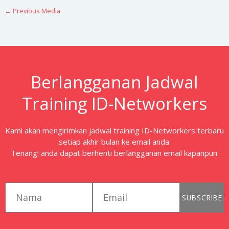
←
Previous Media
Berlangganan Jadwal
Training ID-Networkers
Kami akan mengirimkan jadwal training ID-Networkers terbaru
setiap akhir bulan ke email anda.
Tenang! anda dapat berhenti berlangganan email kapanpun.
first_name
email
SUBSCRIBE