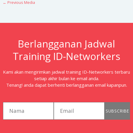
←
Previous Media
Berlangganan Jadwal
Training ID-Networkers
Kami akan mengirimkan jadwal training ID-Networkers terbaru
setiap akhir bulan ke email anda.
Tenang! anda dapat berhenti berlangganan email kapanpun.
first_name
email
SUBSCRIBE