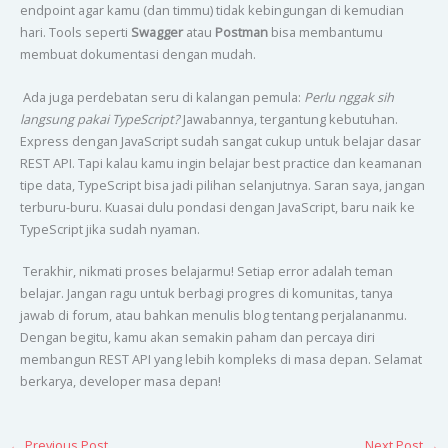
endpoint agar kamu (dan timmu) tidak kebingungan di kemudian
hari. Tools seperti
Swagger
atau
Postman
bisa membantumu
membuat dokumentasi dengan mudah.
Ada juga perdebatan seru di kalangan pemula:
Perlu nggak sih
langsung pakai TypeScript?
Jawabannya, tergantung kebutuhan.
Express dengan JavaScript sudah sangat cukup untuk belajar dasar
REST API. Tapi kalau kamu ingin belajar best practice dan keamanan
tipe data, TypeScript bisa jadi pilihan selanjutnya. Saran saya, jangan
terburu-buru. Kuasai dulu pondasi dengan JavaScript, baru naik ke
TypeScript jika sudah nyaman.
Terakhir, nikmati proses belajarmu! Setiap error adalah teman
belajar. Jangan ragu untuk berbagi progres di komunitas, tanya
jawab di forum, atau bahkan menulis blog tentang perjalananmu.
Dengan begitu, kamu akan semakin paham dan percaya diri
membangun REST API yang lebih kompleks di masa depan. Selamat
berkarya, developer masa depan!
←
Previous Post
Next Post
→