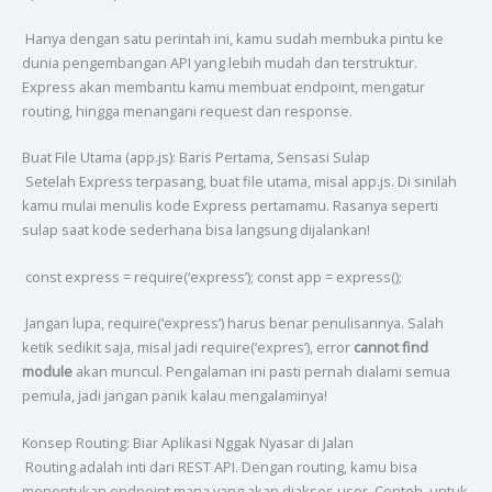
Hanya dengan satu perintah ini, kamu sudah membuka pintu ke
dunia pengembangan API yang lebih mudah dan terstruktur.
Express akan membantu kamu membuat endpoint, mengatur
routing, hingga menangani request dan response.
Buat File Utama (app.js): Baris Pertama, Sensasi Sulap
Setelah Express terpasang, buat file utama, misal app.js. Di sinilah
kamu mulai menulis kode Express pertamamu. Rasanya seperti
sulap saat kode sederhana bisa langsung dijalankan!
const express = require(‘express’); const app = express();
Jangan lupa, require(‘express’) harus benar penulisannya. Salah
ketik sedikit saja, misal jadi require(‘expres’), error
cannot find
module
akan muncul. Pengalaman ini pasti pernah dialami semua
pemula, jadi jangan panik kalau mengalaminya!
Konsep Routing: Biar Aplikasi Nggak Nyasar di Jalan
Routing adalah inti dari REST API. Dengan routing, kamu bisa
menentukan endpoint mana yang akan diakses user. Contoh, untuk