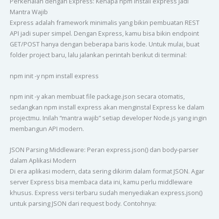
Perkenalan dengan Express: Kenapa npm install express Jadi
Mantra Wajib
Express adalah framework minimalis yang bikin pembuatan REST
API jadi super simpel. Dengan Express, kamu bisa bikin endpoint
GET/POST hanya dengan beberapa baris kode. Untuk mulai, buat
folder project baru, lalu jalankan perintah berikut di terminal:
npm init -y npm install express
npm init -y akan membuat file package.json secara otomatis,
sedangkan npm install express akan menginstal Express ke dalam
projectmu. Inilah “mantra wajib” setiap developer Node.js yang ingin
membangun API modern.
JSON Parsing Middleware: Peran express.json() dan body-parser
dalam Aplikasi Modern
Di era aplikasi modern, data sering dikirim dalam format JSON. Agar
server Express bisa membaca data ini, kamu perlu middleware
khusus. Express versi terbaru sudah menyediakan express.json()
untuk parsing JSON dari request body. Contohnya: