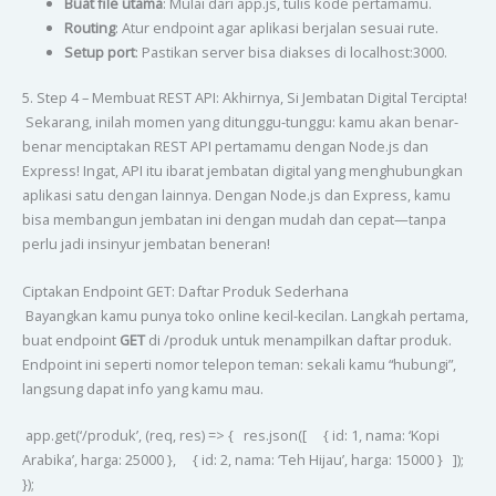
Buat file utama
: Mulai dari app.js, tulis kode pertamamu.
Routing
: Atur endpoint agar aplikasi berjalan sesuai rute.
Setup port
: Pastikan server bisa diakses di localhost:3000.
5. Step 4 – Membuat REST API: Akhirnya, Si Jembatan Digital Tercipta!
Sekarang, inilah momen yang ditunggu-tunggu: kamu akan benar-
benar menciptakan REST API pertamamu dengan Node.js dan
Express! Ingat, API itu ibarat jembatan digital yang menghubungkan
aplikasi satu dengan lainnya. Dengan Node.js dan Express, kamu
bisa membangun jembatan ini dengan mudah dan cepat—tanpa
perlu jadi insinyur jembatan beneran!
Ciptakan Endpoint GET: Daftar Produk Sederhana
Bayangkan kamu punya toko online kecil-kecilan. Langkah pertama,
buat endpoint
GET
di /produk untuk menampilkan daftar produk.
Endpoint ini seperti nomor telepon teman: sekali kamu “hubungi”,
langsung dapat info yang kamu mau.
app.get(‘/produk’, (req, res) => { res.json([ { id: 1, nama: ‘Kopi
Arabika’, harga: 25000 }, { id: 2, nama: ‘Teh Hijau’, harga: 15000 } ]);
});