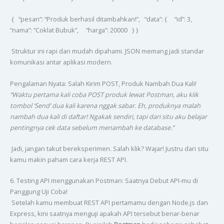
{ “pesan”: “Produk berhasil ditambahkan!”, “data”: { “id”: 3,
“nama”: “Coklat Bubuk”, “harga”: 20000 } }
Struktur ini rapi dan mudah dipahami. JSON memang jadi standar
komunikasi antar aplikasi modern.
Pengalaman Nyata: Salah Kirim POST, Produk Nambah Dua Kali!
“Waktu pertama kali coba POST produk lewat Postman, aku klik
tombol ‘Send’ dua kali karena nggak sabar. Eh, produknya malah
nambah dua kali di daftar! Ngakak sendiri, tapi dari situ aku belajar
pentingnya cek data sebelum menambah ke database.”
Jadi, jangan takut bereksperimen. Salah klik? Wajar! Justru dari situ
kamu makin paham cara kerja REST API.
6. Testing API menggunakan Postman: Saatnya Debut API-mu di
Panggung Uji Coba!
Setelah kamu membuat REST API pertamamu dengan Node.js dan
Express, kini saatnya menguji apakah API tersebut benar-benar