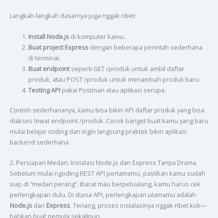
Langkah-langkah dasarnya juga nggak ribet:
Install Node.js
di komputer kamu.
Buat project Express
dengan beberapa perintah sederhana
di terminal.
Buat endpoint
seperti GET /produk untuk ambil daftar
produk, atau POST /produk untuk menambah produk baru.
Testing API
pakai Postman atau aplikasi serupa.
Contoh sederhananya, kamu bisa bikin API daftar produk yang bisa
diakses lewat endpoint /produk. Cocok banget buat kamu yang baru
mulai belajar coding dan ingin langsung praktek bikin aplikasi
backend sederhana.
2. Persiapan Medan: Instalasi Node.js dan Express Tanpa Drama
Sebelum mulai ngoding REST API pertamamu, pastikan kamu sudah
siap di “medan perang”. Ibarat mau berpetualang, kamu harus cek
perlengkapan dulu. Di dunia API, perlengkapan utamamu adalah
Node.js
dan
Express
. Tenang, proses instalasinya nggak ribet kok—
bahkan buat pemula sekalipun.