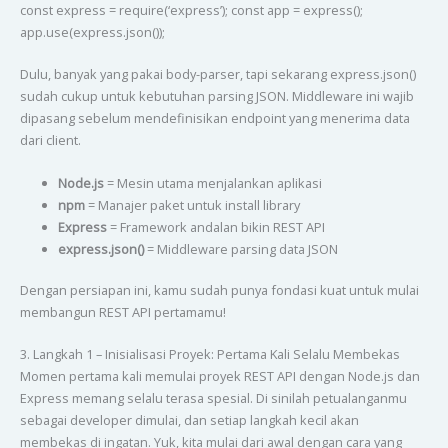
const express = require(‘express’); const app = express();
app.use(express.json());
Dulu, banyak yang pakai body-parser, tapi sekarang express.json()
sudah cukup untuk kebutuhan parsing JSON. Middleware ini wajib
dipasang sebelum mendefinisikan endpoint yang menerima data
dari client.
Node.js
= Mesin utama menjalankan aplikasi
npm
= Manajer paket untuk install library
Express
= Framework andalan bikin REST API
express.json()
= Middleware parsing data JSON
Dengan persiapan ini, kamu sudah punya fondasi kuat untuk mulai
membangun REST API pertamamu!
3. Langkah 1 – Inisialisasi Proyek: Pertama Kali Selalu Membekas
Momen pertama kali memulai proyek REST API dengan Node.js dan
Express memang selalu terasa spesial. Di sinilah petualanganmu
sebagai developer dimulai, dan setiap langkah kecil akan
membekas di ingatan. Yuk, kita mulai dari awal dengan cara yang