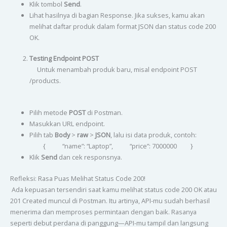
Klik tombol
Send
.
Lihat hasilnya di bagian Response. Jika sukses, kamu akan
melihat daftar produk dalam format JSON dan status code 200
OK.
Testing Endpoint POST
Untuk menambah produk baru, misal endpoint POST
/products.
Pilih metode
POST
di Postman.
Masukkan URL endpoint.
Pilih tab
Body
>
raw
>
JSON
, lalu isi data produk, contoh:
{ “name”: “Laptop”, “price”: 7000000 }
Klik
Send
dan cek responsnya.
Refleksi: Rasa Puas Melihat Status Code 200!
Ada kepuasan tersendiri saat kamu melihat status code 200 OK atau
201 Created muncul di Postman. Itu artinya, API-mu sudah berhasil
menerima dan memproses permintaan dengan baik. Rasanya
seperti debut perdana di panggung—API-mu tampil dan langsung