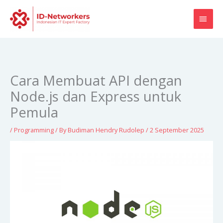
Skip
MAI
to
content
MEN
Cara Membuat API dengan
Node.js dan Express untuk
Pemula
/
Programming
/ By
Budiman Hendry Rudolep
/
2 September 2025