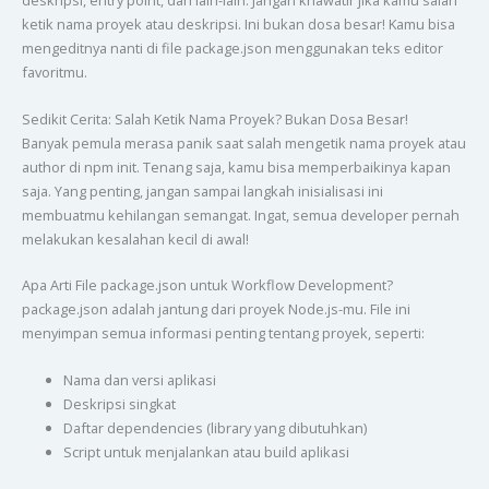
deskripsi, entry point, dan lain-lain. Jangan khawatir jika kamu salah
ketik nama proyek atau deskripsi. Ini bukan dosa besar! Kamu bisa
mengeditnya nanti di file package.json menggunakan teks editor
favoritmu.
Sedikit Cerita: Salah Ketik Nama Proyek? Bukan Dosa Besar!
Banyak pemula merasa panik saat salah mengetik nama proyek atau
author di npm init. Tenang saja, kamu bisa memperbaikinya kapan
saja. Yang penting, jangan sampai langkah inisialisasi ini
membuatmu kehilangan semangat. Ingat, semua developer pernah
melakukan kesalahan kecil di awal!
Apa Arti File package.json untuk Workflow Development?
package.json adalah jantung dari proyek Node.js-mu. File ini
menyimpan semua informasi penting tentang proyek, seperti:
Nama dan versi aplikasi
Deskripsi singkat
Daftar dependencies (library yang dibutuhkan)
Script untuk menjalankan atau build aplikasi