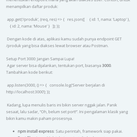
menampilkan daftar produk:
app.get(‘/produk’, (req, res) => { res.json([ { id: 1, nama: ‘Laptop’ },
{ id: 2, nama: ‘Mouse’ } ]); });
Dengan kode di atas, aplikasi kamu sudah punya endpoint GET
/produk yang bisa diakses lewat browser atau Postman.
Setup Port 3000: Jangan Sampai Lupa!
Agar server bisa dijalankan, tentukan port, biasanya
3000
.
Tambahkan kode berikut:
app.listen(3000, () => { console.log(‘Server berjalan di
http://localhost:3000’); });
Kadang, lupa menulis baris ini bikin server nggak jalan. Panik
sesaat, lalu sadar, “Oh, belum set port!”. Ini pengalaman klasik yang
bikin kamu makin paham prosesnya.
npm install express
: Satu perintah, framework siap pakai.