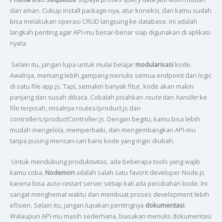
dan aman. Cukup install package-nya, atur koneksi, dan kamu sudah
bisa melakukan operasi CRUD langsung ke database. Ini adalah
langkah penting agar API-mu benar-benar siap digunakan di aplikasi
nyata.
Selain itu, jangan lupa untuk mulai belajar
modularisasi
kode.
Awalnya, memang lebih gampang menulis semua endpoint dan logic
di satu file app.js. Tapi, semakin banyak fitur, kode akan makin
panjang dan susah dibaca. Cobalah pisahkan
route
dan
handler
ke
file terpisah, misalnya routes/product.js dan
controllers/productController.js. Dengan begitu, kamu bisa lebih
mudah mengelola, memperbaiki, dan mengembangkan API-mu
tanpa pusing mencari-cari baris kode yang ingin diubah.
Untuk mendukung produktivitas, ada beberapa tools yang wajib
kamu coba.
Nodemon
adalah salah satu favorit developer Node.js
karena bisa
auto-restart
server setiap kali ada perubahan kode. Ini
sangat menghemat waktu dan membuat proses development lebih
efisien. Selain itu, jangan lupakan pentingnya
dokumentasi
.
Walaupun API-mu masih sederhana, biasakan menulis dokumentasi