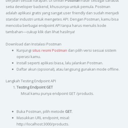
berjalan sesuai harapan. Di sinilah
Postman
hadir sebagai sahabat
setia developer backend, khususnya untuk pemula. Postman
adalah aplikasi gratis yang sangat user friendly dan sudah menjadi
standar industri untuk mengetes API. Dengan Postman, kamu bisa
mencoba berbagai endpoint API tanpa harus menulis kode
tambahan—cukup klik dan lihat hasilnya!
Download dan Instalasi Postman
Kunjungi
situs resmi Postman
dan pilih versi sesuai sistem
operasi kamu.
Install seperti aplikasi biasa, lalu jalankan Postman.
Daftar akun (opsional), atau langsung gunakan mode offline.
Langkah Testing Endpoint API
Testing Endpoint GET
Misal kamu punya endpoint GET /products.
Buka Postman, pilih metode
GET
.
Masukkan URL endpoint, misal:
http://localhost:3000/products.