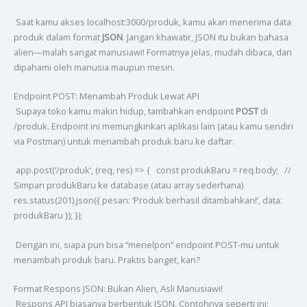
Saat kamu akses localhost:3000/produk, kamu akan menerima data
produk dalam format
JSON
. Jangan khawatir, JSON itu bukan bahasa
alien—malah sangat manusiawi! Formatnya jelas, mudah dibaca, dan
dipahami oleh manusia maupun mesin.
Endpoint POST: Menambah Produk Lewat API
Supaya toko kamu makin hidup, tambahkan endpoint
POST
di
/produk. Endpoint ini memungkinkan aplikasi lain (atau kamu sendiri
via Postman) untuk menambah produk baru ke daftar.
app.post(‘/produk’, (req, res) => { const produkBaru = req.body; //
Simpan produkBaru ke database (atau array sederhana)
res.status(201).json({ pesan: ‘Produk berhasil ditambahkan!’, data:
produkBaru }); });
Dengan ini, siapa pun bisa “menelpon” endpoint POST-mu untuk
menambah produk baru. Praktis banget, kan?
Format Respons JSON: Bukan Alien, Asli Manusiawi!
Respons API biasanya berbentuk JSON. Contohnya seperti ini: