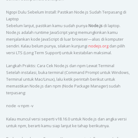
Ngopi Dulu Sebelum Install: Pastikan Node.js Sudah Terpasang di
Laptop
Sebelum lanjut, pastikan kamu sudah punya
Node.js
di laptop.
Node.js adalah runtime JavaScript yang memungkinkan kamu
menjalankan kode JavaScript di luar browser—alias di komputer
sendiri. Kalau belum punya, silakan kunjungi
nodejs.org
dan pilih
versi LTS (Long Term Support) untuk kestabilan maksimal.
Langkah Praktis: Cara Cek Node.js dan npm Lewat Terminal
Setelah instalasi, buka terminal (Command Prompt untuk Windows,
Terminal untuk Mac/Linux), lalu ketik perintah berikut untuk
memastikan Node.js dan npm (Node Package Manager) sudah
terpasang:
node -v npm -v
Kalau muncul versi seperti v18.16.0 untuk Node.js dan angka versi
untuk npm, berarti kamu siap lanjut ke tahap berikutnya.