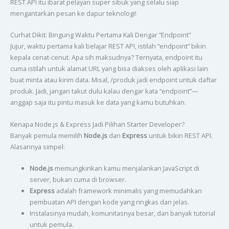
REST API itu ibarat pelayan super sibuk yang selalu siap
mengantarkan pesan ke dapur teknologi!
Curhat Dikit: Bingung Waktu Pertama Kali Dengar “Endpoint”
Jujur, waktu pertama kali belajar REST API, istilah “endpoint” bikin
kepala cenat-cenut. Apa sih maksudnya? Ternyata, endpoint itu
cuma istilah untuk alamat URL yang bisa diakses oleh aplikasi lain
buat minta atau kirim data. Misal, /produk jadi endpoint untuk daftar
produk. Jadi, jangan takut dulu kalau dengar kata “endpoint”—
anggap saja itu pintu masuk ke data yang kamu butuhkan.
Kenapa Node.js & Express Jadi Pilihan Starter Developer?
Banyak pemula memilih
Node.js
dan
Express
untuk bikin REST API.
Alasannya simpel:
Node.js
memungkinkan kamu menjalankan JavaScript di
server, bukan cuma di browser.
Express
adalah framework minimalis yang memudahkan
pembuatan API dengan kode yang ringkas dan jelas.
Instalasinya mudah, komunitasnya besar, dan banyak tutorial
untuk pemula.