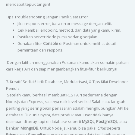
mendapat tepuk tangan!
Tips Troubleshooting: Jangan Panik Saat Error
Jika respons error, baca error message dengan teliti.
Cek kembali endpoint, method, dan data yang kamu kirim.
Pastikan server Node.js-mu sedang berjalan.
Gunakan fitur
Console
di Postman untuk melihat detail
permintaan dan respons.
Dengan latihan menggunakan Postman, kamu akan semakin paham
cara kerja API dan siap mengembangkan fitur-fitur berikutnya!
7. Kreatif Sedikit! Lirik Database, Modularisasi, & Tips Kilat Developer
Pemula
Setelah kamu berhasil membuat REST API sederhana dengan
Node.js dan Express, saatnya naik level sedikit! Salah satu langkah
penting yang sering bikin penasaran adalah menghubungkan API ke
database. Di dunia nyata, data produk atau user tidak hanya
disimpan di array, tapi di database seperti
MySQL
,
PostgreSQL
, atau
bahkan
MongoDB
. Untuk Node.js, kamu bisa pakai
ORM
seperti
Prisma
atau
Sequelize
supaya proses query data jadi lebih mudah