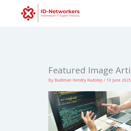
Skip
to
content
Featured Image Arti
By
Budiman Hendry Rudolep
/
10 June 202