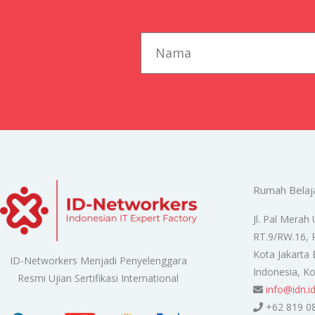
first_name
Rumah Belaj
Jl. Pal Merah 
RT.9/RW.16, 
Kota Jakarta 
ID-Networkers Menjadi Penyelenggara
Indonesia, K
Resmi Ujian Sertifikasi International
info@idn.i
+62 819 0