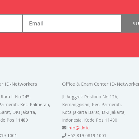
email
SU
ar ID-Networkers
Office & Exam Center ID-Networke
Utara II No.245,
Jl. Anggrek Rosliana No.12A,
Palmerah, Kec. Palmerah,
Kemanggisan, Kec. Palmerah,
Barat, DKI Jakarta,
Kota Jakarta Barat, DKI Jakarta,
ode Pos 11480
Indonesia, Kode Pos 11480
d
info@idn.id
819 1001
+62 819 0819 1001