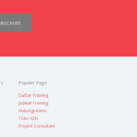
BSCRIBE
rs
Populer Page
Daftar Training
Jadwal Training
Hubungi Kami
Toko IDN
Project Consultant