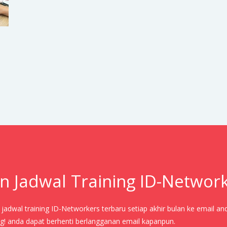
n Jadwal Training ID-Networ
adwal training ID-Networkers terbaru setiap akhir bulan ke email an
! anda dapat berhenti berlangganan email kapanpun.