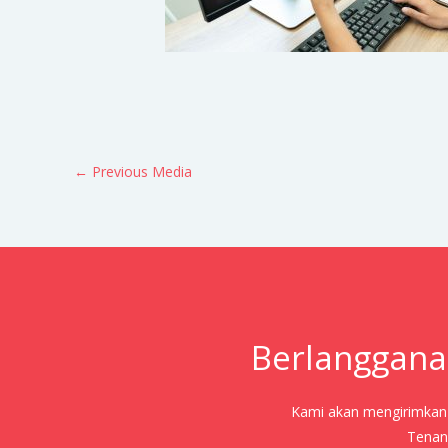
←
Previous Media
Berlanggana
Kami akan mengirimkan j
Tenang