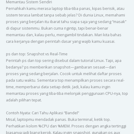
Memantau Sistem Sendiri
Pernahkah kamu merasa laptop tiba-tiba panas, kipas berisik, atau
sistem terasa lambat tanpa sebab jelas? Di dunia Linux, memahami
proses yang berjalan itu ibarat tahu siapa saja yang sedang “masak”
di dapur sistemmu. Bukan cuma ngintip, tapi benar-benar
memantau dan, kalau perlu, mengambil tindakan. Mari kita bahas
cara kerjanya dengan perintah dasar yang wajib kamu kuasai.
ps dan top: Snapshot vs Real-Time
Perintah ps dan top sering disebut dalam tutorial Linux. Tapi, apa
bedanya? ps memberikan snapshot—gambaran sesaat—dari
proses yang sedang berjalan. Cocok untuk melihat daftar proses
pada satu waktu. Sementara top menampilkan proses secara real-
time, memperbarui data setiap detik. Jadi, kalau kamu ingin
memantau proses yang tiba-tiba melonjak penggunaan CPU-nya, top
adalah pilihan tepat.
Contoh Nyata: Cari Tahu Aplikasi “Bandel”
Misal, laptopmu mendadak panas. Buka terminal, ketik top.
Perhatikan kolom %CPU dan %MEM. Proses dengan angka tertinggi
biasanya jadi biang kerok. Kalau ingin snapshot, gunakan ps aux