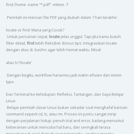
find /home -name “*.pdf” -mtime -7
Perintah ini mencari file PDF yang diubah dalam 7 hari terakhir.
locate vs find: Mana yang Cocok?
Untuk pencarian cepat,
locate
jelas unggul. Tapi jika kamu butuh
filter detail,
find
lebih fleksibel. Bonus tips: Integrasikan locate
dengan alias di .bashrc agar lebih hemat waktu. Misal:
alias lc=’locate’
Dengan begitu, workflow harianmu jadi makin efisien dan minim
typo.
Dari Terminal ke Kehidupan: Refleksi, Tantangan, dan Gaya Belajar
Linux
Belajar perintah dasar Linux bukan sekadar soal menghafal barisan
command seperti cd, ls, atau rm. Proses ini justru sangat mirip
dengan perjalanan hidup: penuh trial and error, kadang menuntut
keberanian untuk mencoba hal baru, dan seringkali terasa
menantang di awal. Banyak orang mengaku, awalnya mereka