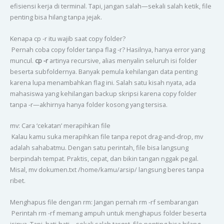
efisiensi kerja di terminal. Tapi, jangan salah—sekali salah ketik, file
penting bisa hilang tanpa jejak.
Kenapa cp -r itu wajib saat copy folder?
Pernah coba copy folder tanpa flag -r? Hasilnya, hanya error yang
muncul.
cp -r
artinya recursive, alias menyalin seluruh isi folder
beserta subfoldernya. Banyak pemula kehilangan data penting
karena lupa menambahkan flag ini. Salah satu kisah nyata, ada
mahasiswa yang kehilangan backup skripsi karena copy folder
tanpa -r—akhirnya hanya folder kosong yang tersisa.
mv: Cara ‘cekatan’ merapihkan file
Kalau kamu suka merapihkan file tanpa repot drag-and-drop, mv
adalah sahabatmu. Dengan satu perintah, file bisa langsung
berpindah tempat. Praktis, cepat, dan bikin tangan nggak pegal.
Misal, mv dokumen.txt /home/kamu/arsip/ langsung beres tanpa
ribet.
Menghapus file dengan rm: Jangan pernah rm -rf sembarangan
Perintah rm -rf memang ampuh untuk menghapus folder beserta
isinya. Tapi, hati-hati—sekali salah target, file penting bisa hilang