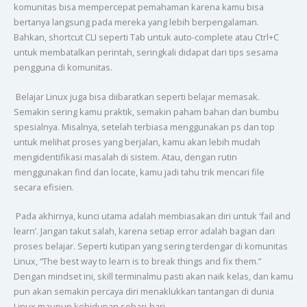
komunitas bisa mempercepat pemahaman karena kamu bisa
bertanya langsung pada mereka yang lebih berpengalaman.
Bahkan, shortcut CLI seperti Tab untuk auto-complete atau Ctrl+C
untuk membatalkan perintah, seringkali didapat dari tips sesama
pengguna di komunitas.
Belajar Linux juga bisa diibaratkan seperti belajar memasak.
Semakin sering kamu praktik, semakin paham bahan dan bumbu
spesialnya. Misalnya, setelah terbiasa menggunakan ps dan top
untuk melihat proses yang berjalan, kamu akan lebih mudah
mengidentifikasi masalah di sistem. Atau, dengan rutin
menggunakan find dan locate, kamu jadi tahu trik mencari file
secara efisien.
Pada akhirnya, kunci utama adalah membiasakan diri untuk ‘fail and
learn’. Jangan takut salah, karena setiap error adalah bagian dari
proses belajar. Seperti kutipan yang sering terdengar di komunitas
Linux, “The best way to learn is to break things and fix them.”
Dengan mindset ini, skill terminalmu pasti akan naik kelas, dan kamu
pun akan semakin percaya diri menaklukkan tantangan di dunia
Linux maupun kehidupan sehari-hari.