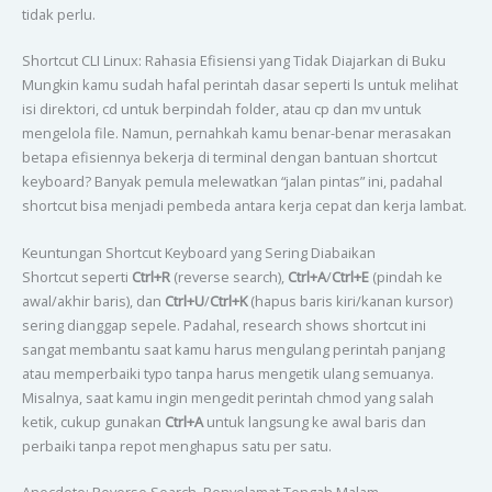
tidak perlu.
Shortcut CLI Linux: Rahasia Efisiensi yang Tidak Diajarkan di Buku
Mungkin kamu sudah hafal perintah dasar seperti ls untuk melihat
isi direktori, cd untuk berpindah folder, atau cp dan mv untuk
mengelola file. Namun, pernahkah kamu benar-benar merasakan
betapa efisiennya bekerja di terminal dengan bantuan shortcut
keyboard? Banyak pemula melewatkan “jalan pintas” ini, padahal
shortcut bisa menjadi pembeda antara kerja cepat dan kerja lambat.
Keuntungan Shortcut Keyboard yang Sering Diabaikan
Shortcut seperti
Ctrl+R
(reverse search),
Ctrl+A
/
Ctrl+E
(pindah ke
awal/akhir baris), dan
Ctrl+U
/
Ctrl+K
(hapus baris kiri/kanan kursor)
sering dianggap sepele. Padahal, research shows shortcut ini
sangat membantu saat kamu harus mengulang perintah panjang
atau memperbaiki typo tanpa harus mengetik ulang semuanya.
Misalnya, saat kamu ingin mengedit perintah chmod yang salah
ketik, cukup gunakan
Ctrl+A
untuk langsung ke awal baris dan
perbaiki tanpa repot menghapus satu per satu.