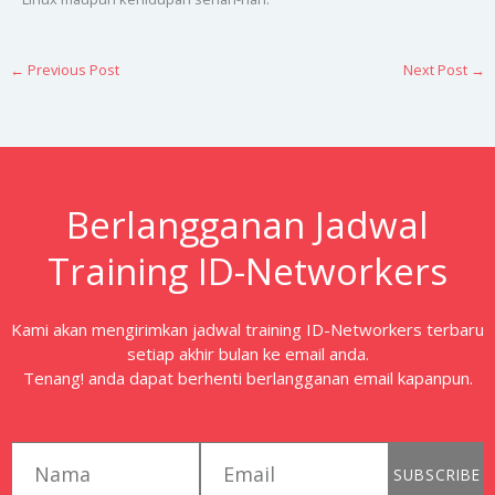
←
Previous Post
Next Post
→
Berlangganan Jadwal
Training ID-Networkers
Kami akan mengirimkan jadwal training ID-Networkers terbaru
setiap akhir bulan ke email anda.
Tenang! anda dapat berhenti berlangganan email kapanpun.
first_name
email
SUBSCRIBE