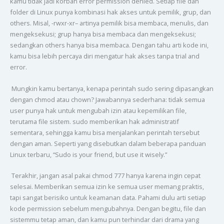
kamu tidak jadi korban error permission denied. Setiap file dan
folder di Linux punya kombinasi hak akses untuk pemilik, grup, dan
others. Misal, -rwxr-xr– artinya pemilik bisa membaca, menulis, dan
mengeksekusi; grup hanya bisa membaca dan mengeksekusi;
sedangkan others hanya bisa membaca. Dengan tahu arti kode ini,
kamu bisa lebih percaya diri mengatur hak akses tanpa trial and
error.
Mungkin kamu bertanya, kenapa perintah sudo sering dipasangkan
dengan chmod atau chown? Jawabannya sederhana: tidak semua
user punya hak untuk mengubah izin atau kepemilikan file,
terutama file sistem. sudo memberikan hak administratif
sementara, sehingga kamu bisa menjalankan perintah tersebut
dengan aman. Seperti yang disebutkan dalam beberapa panduan
Linux terbaru, “Sudo is your friend, but use it wisely.”
Terakhir, jangan asal pakai chmod 777 hanya karena ingin cepat
selesai. Memberikan semua izin ke semua user memang praktis,
tapi sangat berisiko untuk keamanan data. Pahami dulu arti setiap
kode permission sebelum mengubahnya. Dengan begitu, file dan
sistemmu tetap aman, dan kamu pun terhindar dari drama yang