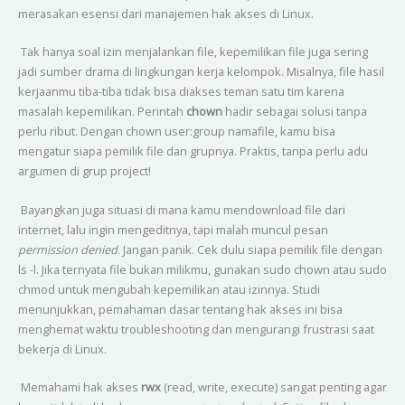
merasakan esensi dari manajemen hak akses di Linux.
Tak hanya soal izin menjalankan file, kepemilikan file juga sering
jadi sumber drama di lingkungan kerja kelompok. Misalnya, file hasil
kerjaanmu tiba-tiba tidak bisa diakses teman satu tim karena
masalah kepemilikan. Perintah
chown
hadir sebagai solusi tanpa
perlu ribut. Dengan chown user:group namafile, kamu bisa
mengatur siapa pemilik file dan grupnya. Praktis, tanpa perlu adu
argumen di grup project!
Bayangkan juga situasi di mana kamu mendownload file dari
internet, lalu ingin mengeditnya, tapi malah muncul pesan
permission denied
. Jangan panik. Cek dulu siapa pemilik file dengan
ls -l. Jika ternyata file bukan milikmu, gunakan sudo chown atau sudo
chmod untuk mengubah kepemilikan atau izinnya. Studi
menunjukkan, pemahaman dasar tentang hak akses ini bisa
menghemat waktu troubleshooting dan mengurangi frustrasi saat
bekerja di Linux.
Memahami hak akses
rwx
(read, write, execute) sangat penting agar