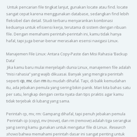
Untuk pencarian file tingkat lanjut, gunakan locate atau find. locate
sangat cepat karena menggunakan database, sedangkan find lebih
fleksibel dan detail. Studi terbaru menyarankan kombinasi
keduanya untuk efisiensi kerja, terutama di sistem dengan ribuan
file. Dengan memahami perintah-perintah ini, kamu tidak hanya
hafal, tapi juga benar-benar merasakan esensi navigasi Linux.
Manajemen File Linux: Antara Copy-Paste dan Misi Rahasia ‘Backup
Data’
Jika kamu baru mulai menjelajah dunia Linux, manajemen file adalah
“misi rahasia” yang wajib dikuasai. Banyak yang mengira perintah
seperti
cp
,
mv
, dan
rm
itu mudah dihafal. Tapi, di balik kemudahan
itu, ada jebakan pemula yang sering bikin panik. Mari kita bahas satu
per satu, lengkap dengan cerita nyata dan tips praktis agar kamu
tidak terjebak di lubang yang sama.
Perintah cp, mv, rm: Gampang dihafal, tapi penuh jebakan pemula
Perintah cp (copy), mv (move), dan rm (remove) adalah tiga serangkai
yang sering kamu gunakan untuk mengatur file di Linux.
Research
shows
bahwa memahami perintah dasar ini sangat penting untuk