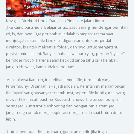
Navigasi Direktori Linux: Dari Jalan Pintas ke Jalan Hidup
Jika kamu baru mulai belajar Linux, pasti sering mendengar perintah
cd, ls, dan pwd. Tiga perintah ini adalah “kompas” utama saat
menjelajah sistem file Linux. cd digunakan untuk berpindah
direktori, ls untuk melihat isi folder, dan pwd untuk mengetahui
posisi kamu saat ini. Banyak mahasiswa baru yang pernah “nyasar”
ke folder root (/) karena salah ketik cd tanpa tahu cara kembali.
Jangan khawatir, kamu tidak sendirian!
Ada kalanya kamu ingin melihat semua file, termasuk yang
tersembunyi. Di sinilah ls -la jadi andalan. Perintah ini menampilkan
file “ajaib” yang biasanya tersembunyi, seperti file konfigurasi yang
diawali titik (misal, .bashrc). Research shows, file tersembunyi ini
sering jadi kunci troubleshooting dan pengaturan sistem. Jadi,
jangan ragu untuk mengeksplorasi dengan ls -la saat butuh detail
lebih.
Untuk membuat direktori baru, gunakan mkdir. Jika ingin