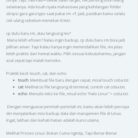
selamanya. Ada kisah nyata mahasiswa yang kehilangan folder
skripsi gara-gara typo saat pakai rm -rf. Jadi, pastikan kamu selalu
cek ulang sebelum menekan Enter.
cp dulu baru rm, atau langsung mv?
Mana lebih efisien? Kalau ingin backup, cp dulu baru rm bisa jadi
pilihan aman. Tapi kalau hanya ingin memindahkan file, mv jelas
lebih praktis dan hemat waktu. Pilih sesuai kebutuhanmu, jangan
asal cepat tapi malah berisiko.
Praktik kecil: touch, cat, dan echo
touch
: Membuat file baru dengan cepat, misal touch coba.txt.
cat
: Melihat isi file langsung di terminal, contoh cat coba.txt.
echo
: Menulis teks ke file, misal echo “Halo Linux” > coba.txt.
Dengan menguasai perintah-perintah ini, kamu akan lebih percaya
diri menjalankan misi backup data dan manajemen file di Linux.
Ingat, latihan dan kehati-hatian adalah kunci utama.
Melihat Proses Linux: Bukan Cuma ngintip, Tapi Benar-Benar