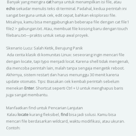
Banyak yang mengira
cat
hanya untuk menampilkan isi file, atau
echo
sekadar menulis teks di terminal. Padahal, kedua perintah ini
sangat berguna untuk cek, edit cepat, bahkan eksplorasi file.
Misalnya, kamu bisa menggabungkan beberapa file dengan cat file1
file2 > gabungan.txt. Atau, membuat file kosong baru dengan touch
filebaru.txt—praktis untuk setup awal proyek.
Skenario Lucu: Salah Ketik, Berujung Panik
Ada cerita klasik di komunitas Linux: seseorang ingin mencari file
dengan locate, tapi typo menjadi locat. Karena shell tidak mengenali,
dia mencoba perintah lain, malah tanpa sengaja mengetik reboot.
Akhirnya, sistem restart dan harus menunggu 30 menit karena
update otomatis. Tips: Biasakan cek kembali perintah sebelum
menekan
Enter
. Shortcut seperti Ctrl + U untuk menghapus baris
juga sangat membantu.
Manfaatkan find untuk Pencarian Lanjutan
Kalau
locate
kurang fleksibel,
find
bisa jadi solusi. Kamu bisa
mencari file berdasarkan wildcard, waktu modifikasi, atau ukuran.
Contoh: