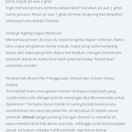
Jurus Cepat: ps aux | grep
Ingin mencari proses tertentu tanpa ribet? Gunakan ps aux | grep
nama_proses. Misal, ps aux | grep chrome langsung menampilkan
semua proses terkait Chrome.
Analogi: Ngintip Dapur Restoran
Memantau proses di Linux itu seperti ngintip dapur restoran. Kamu
tahu siapa yang benar-benar masak, siapa yang cuma numpang
lewat, dan siapa yang bikin dapur berantakan. Dengan memahami
perintah dasar ini, kamu bisa lebih peka terhadap “kesehatan”
sistemmu sendiri.
Kontrol Hak Akses File: Penggunaan chmod dan chown Tanpa
Drama
Pernahkah kamu mengalami momen di mana script bash yang
sudah kamu tulis dengan penuh semangat, tiba-tiba menolak untuk
dijalankan? Ternyata, kasus klasik ini sering terjadi karena lupa
memberikan izin execute pada file .sh tersebut. Di sinilah peran
perintah
chmod
sangat penting. Dengan chmod +x namafile.sh,
kamu memberikan hak akses execute, sehingga script bisa berjalan
lancar. Ini bukan sekadar hafal perintah, tapi benar-benar