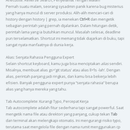
Anecdote: Reverse Search, Penyelamat Tengah Malam
Pernah suatu malam, seorang sysadmin panik karena bug misterius
yang hanya muncul di server produksi. Alih-alih mencari-cari di
history dengan history | grep, ia menekan
Ctrl+R
dan mengetik
sebagian perintah yang pernah dijalankan. Dalam hitungan detik,
perintah lama yang ia butuhkan muncul. Masalah selesai, deadline
pun terselamatkan. Shortcut ini memang tidak diajarkan di buku, tapi
sangat nyata manfaatnya di dunia kerja.
Alias: Senjata Rahasia Pengguna Expert
Selain shortcut keyboard, kamu juga bisa menciptakan
alias
sendiri.
Misalnya, membuat alias gs=’git status’ atau alias ll=’ls -lah’. Dengan
alias, perintah panjang jadi ringkas, dan kamu bisa bekerja lebih
efisien. Banyak pengguna expert punya “senjata rahasia” berupa
alias yang hanya mereka yang tahu.
Tab Autocomplete: Kurangi Typo, Percepat Kerja
Tab autocomplete adalah fitur sederhana tapi sangat powerful. Saat
mengetik nama file atau direktori yang panjang, cukup tekan
Tab
dan terminal akan melengkapi otomatis. Ini mengurangi risiko typo,
terutama saat mengelola file dengan nama rumit menggunakan cp