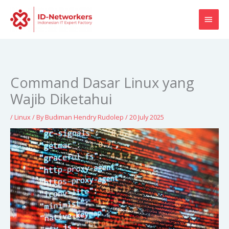
Skip
MAI
to
content
MEN
Command Dasar Linux yang
Wajib Diketahui
/
Linux
/ By
Budiman Hendry Rudolep
/
20 July 2025