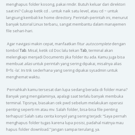
menghapus folder kosong, pakai rmdir. Butuh keluar dari direktori
saat ini? Cukup ketik cd .. untuk naik satu level, atau cd ~ untuk
langsung kembali ke home directory. Perintah-perintah ini, menurut
banyak tutorial Linux terbaru, sangat membantu dalam manajemen
file sehari-hari.
Agar navigasi makin cepat, manfaatkan fitur
autocomplete
dengan
tombol
Tab
. Misal, ketik cd Doc lalu tekan
Tab
, terminal akan
melengkapi menjadi Documents jika folder itu ada. Kamu juga bisa
membuat
alias
untuk perintah yang sering dipakai, misalnya alias
ll=’ls -la’. Ini trik sederhana yang sering dipakai sysadmin untuk
menghemat waktu.
Pernahkah kamu tersesat dan lupa sedang berada di folder mana?
Banyak yang mengalaminya, apalagi saat terlalu banyak membuka
terminal. Tipsnya, biasakan cek pwd sebelum melakukan operasi
penting seperti rm atau mv. Salah folder, bisa-bisa file penting
terhapus! Salah satu cerita konyol yang sering terjadi: “Saya pernah
menghapus folder tugas karena lupa posisi, padahal niatnya mau
hapus folder download.” Jangan sampai terulang, ya.