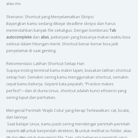
atau mv.
Skenario: Shortcut yang Menyelamatkan Skripsi
Bayangkan kamu sedang dikejar deadline skripsi dan harus
memindahkan banyak file sekaligus. Dengan kombinasi
Tab
autocomplete
dan
alias
, pekerjaan yang biasanya makan waktu bisa
selesai dalam hitungan menit. Shortcut benar-benar bisa jadi
penyelamat di saat genting.
Rekomendasi: Latihan Shortcut Setiap Hari
Supaya insting terminal kamu makin tajam, biasakan latihan shortcut
setiap hari. Semakin sering kamu menggunakan shortcut, semakin
cepat kamu bekerja. Seperti kata pepatah, “Practice makes
perfect”—dan di dunia Linux, shortcut adalah kunci efisiensi yang
sering luput dari perhatian.
Mengenal Perintah ‘Wajib Coba’ yang Kerap Terlewatkan: cat, locate,
dan lainnya
Saat belajar Linux, kamu pasti sering mendengar perintah-perintah
seperti
cd
untuk berpindah direktori,
ls
untuk melihat isi folder, atau
cp
dan
mv
untuk mengelola file. Tapi, ada beberapa perintah yang