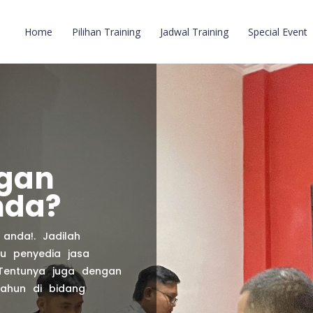
Home
Pilihan Training
Jadwal Training
Special Event
ngan
nda?
anda!. Jadilah
u penyedia jasa
 Tentunya juga dengan
ahun di bidang