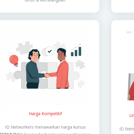
Harga Kompetitif
Li
ID Networkers menawarkan harga kursus
ID Netw