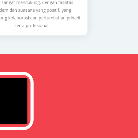
 sangat mendukung, dengan fasilitas
ern dan suasana yang positif, yang
ng kolaborasi dan pertumbuhan pribadi
serta profesional.