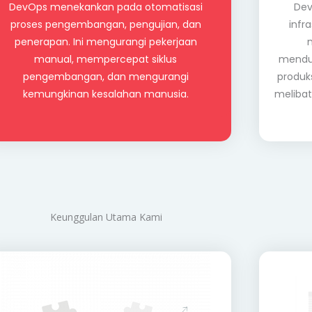
DevOps menekankan pada otomatisasi
Dev
proses pengembangan, pengujian, dan
infr
penerapan. Ini mengurangi pekerjaan
manual, mempercepat siklus
mendup
pengembangan, dan mengurangi
produk
kemungkinan kesalahan manusia.
melibat
Keunggulan Utama Kami