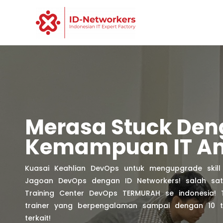
Skip
to
content
Merasa Stuck De
Kemampuan IT A
Kuasai Keahlian DevOps untuk mengupgrade skill 
Jagoan DevOps dengan ID Networkers! salah sat
Training Center DevOps TERMURAH se indonesia!
trainer yang berpengalaman sampai dengan 10 t
terkait!