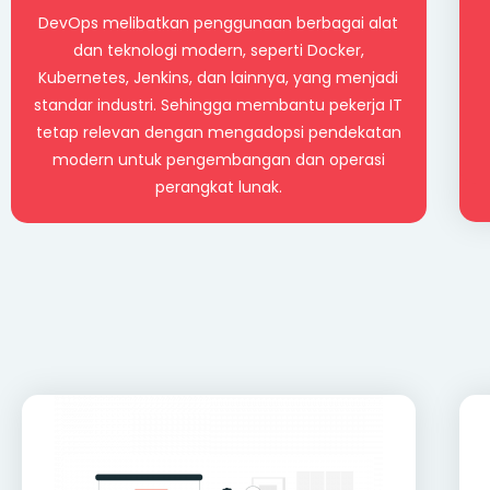
DevOps melibatkan penggunaan berbagai alat
dan teknologi modern, seperti Docker,
Kubernetes, Jenkins, dan lainnya, yang menjadi
standar industri. Sehingga membantu pekerja IT
tetap relevan dengan mengadopsi pendekatan
modern untuk pengembangan dan operasi
perangkat lunak.