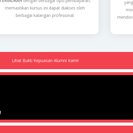
TERMURAH
dengan berbagai opsi pembayaran,
yang
memastikan kursus ini dapat diakses oleh
mod
berbagai kalangan profesional.
mendoro
Lihat Bukti Kepuasan Alumni Kami!