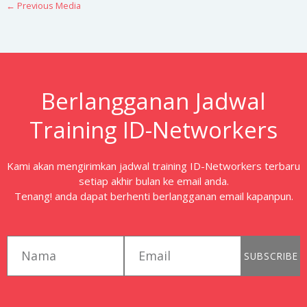
←
Previous Media
Berlangganan Jadwal
Training ID-Networkers
Kami akan mengirimkan jadwal training ID-Networkers terbaru
setiap akhir bulan ke email anda.
Tenang! anda dapat berhenti berlangganan email kapanpun.
first_name
email
SUBSCRIBE