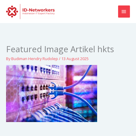
Skip
MAI
to
content
MEN
Featured Image Artikel hkts
By
Budiman Hendry Rudolep
/
13 August 2025