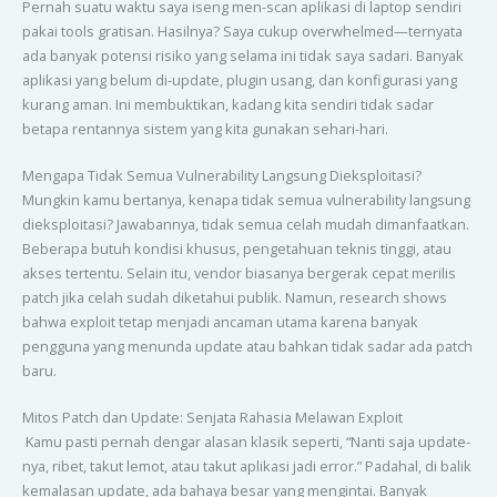
Pernah suatu waktu saya iseng men-scan aplikasi di laptop sendiri
pakai tools gratisan. Hasilnya? Saya cukup overwhelmed—ternyata
ada banyak potensi risiko yang selama ini tidak saya sadari. Banyak
aplikasi yang belum di-update, plugin usang, dan konfigurasi yang
kurang aman. Ini membuktikan, kadang kita sendiri tidak sadar
betapa rentannya sistem yang kita gunakan sehari-hari.
Mengapa Tidak Semua Vulnerability Langsung Dieksploitasi?
Mungkin kamu bertanya, kenapa tidak semua vulnerability langsung
dieksploitasi? Jawabannya, tidak semua celah mudah dimanfaatkan.
Beberapa butuh kondisi khusus, pengetahuan teknis tinggi, atau
akses tertentu. Selain itu, vendor biasanya bergerak cepat merilis
patch jika celah sudah diketahui publik. Namun, research shows
bahwa exploit tetap menjadi ancaman utama karena banyak
pengguna yang menunda update atau bahkan tidak sadar ada patch
baru.
Mitos Patch dan Update: Senjata Rahasia Melawan Exploit
Kamu pasti pernah dengar alasan klasik seperti, “Nanti saja update-
nya, ribet, takut lemot, atau takut aplikasi jadi error.” Padahal, di balik
kemalasan update, ada bahaya besar yang mengintai. Banyak