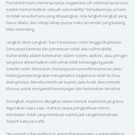
Pernahkah kamu bertanya-tanya, bagaimana sih sebenarnya proses
exploit memanfaatkan sebuah vulnerability? Kenyataannya, proses
ini tidak sesederhana yang dibayangkan. Ada langkah-langkah yang
harus dilalui, dan setiap tahap punya risiko tersendiri yang kadang
bikin merinding.
Langkah demi Langkah: Dari Penemuan Celah hingga Eksploitasi
Semuanya bermula dari penemuan celah atau vulnerability.
Vulnerability adalah kelemahan dalam sistem, aplikasi, atau jaringan
yang bisa dimanfaatkan oleh pihak tidak bertanggung jawab.
Setelah celah ditemukan, biasanya para peneliti keamanan (atau
kadang penyerang) akan menganalisis bagaimana celah itu bisa
dieksploitasi. Mereka membuat exploit, yaitu kode atau metode
khusus untuk mengambil keuntungan dari kelemahan tersebut.
Seringkali, exploit ini dibagikan dalam bentuk exploit kit yang bisa
digunakan siapa saja—bahkan tanpa pengetahuan teknis
mendalam. Inilah yang membuat exploit jadi sangat berbahaya.
Seperti kata para ahli,
“An exploit is the method or action that leverages a vulnerability to