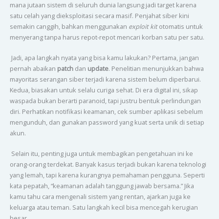
mana jutaan sistem di seluruh dunia langsung jadi target karena
satu celah yang dieksploitasi secara masif. Penjahat siber kini
semakin canggih, bahkan menggunakan
exploit kit
otomatis untuk
menyerang tanpa harus repot-repot mencari korban satu per satu.
Jadi, apa langkah nyata yang bisa kamu lakukan? Pertama, jangan
pernah abaikan
patch
dan
update
. Penelitian menunjukkan bahwa
mayoritas serangan siber terjadi karena sistem belum diperbarui.
Kedua, biasakan untuk selalu curiga sehat. Di era digital ini, sikap
waspada bukan berarti paranoid, tapi justru bentuk perlindungan
diri. Perhatikan notifikasi keamanan, cek sumber aplikasi sebelum
mengunduh, dan gunakan password yang kuat serta unik di setiap
akun.
Selain itu, penting juga untuk membagikan pengetahuan ini ke
orang-orang terdekat. Banyak kasus terjadi bukan karena teknologi
yang lemah, tapi karena kurangnya pemahaman pengguna. Seperti
kata pepatah, “keamanan adalah tanggung jawab bersama.” Jika
kamu tahu cara mengenali sistem yang rentan, ajarkan juga ke
keluarga atau teman. Satu langkah kecil bisa mencegah kerugian
besar.