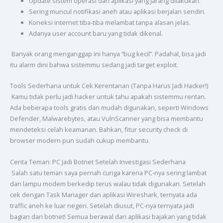
Update sistem operasi dan aplikasi yang jarang dilakukan.
Sering muncul notifikasi aneh atau aplikasi berjalan sendiri.
Koneksi internet tiba-tiba melambat tanpa alasan jelas.
Adanya user account baru yang tidak dikenal.
Banyak orang menganggap ini hanya “bug kecil”. Padahal, bisa jadi
itu alarm dini bahwa sistemmu sedang jadi target exploit.
Tools Sederhana untuk Cek Kerentanan (Tanpa Harus Jadi Hacker!)
Kamu tidak perlu jadi hacker untuk tahu apakah sistemmu rentan.
Ada beberapa tools gratis dan mudah digunakan, seperti Windows
Defender, Malwarebytes, atau VulnScanner yang bisa membantu
mendeteksi celah keamanan. Bahkan, fitur security check di
browser modern pun sudah cukup membantu.
Cerita Teman: PC Jadi Botnet Setelah Investigasi Sederhana
Salah satu teman saya pernah curiga karena PC-nya sering lambat
dan lampu modem berkedip terus walau tidak digunakan. Setelah
cek dengan Task Manager dan aplikasi Wireshark, ternyata ada
traffic aneh ke luar negeri. Setelah diusut, PC-nya ternyata jadi
bagian dari botnet! Semua berawal dari aplikasi bajakan yang tidak