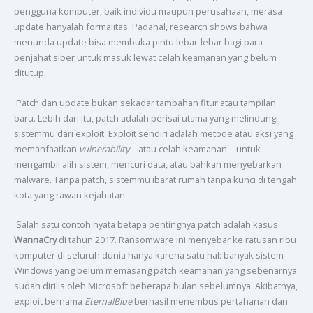
pengguna komputer, baik individu maupun perusahaan, merasa
update hanyalah formalitas. Padahal, research shows bahwa
menunda update bisa membuka pintu lebar-lebar bagi para
penjahat siber untuk masuk lewat celah keamanan yang belum
ditutup.
Patch dan update bukan sekadar tambahan fitur atau tampilan
baru. Lebih dari itu, patch adalah perisai utama yang melindungi
sistemmu dari exploit. Exploit sendiri adalah metode atau aksi yang
memanfaatkan
vulnerability
—atau celah keamanan—untuk
mengambil alih sistem, mencuri data, atau bahkan menyebarkan
malware. Tanpa patch, sistemmu ibarat rumah tanpa kunci di tengah
kota yang rawan kejahatan.
Salah satu contoh nyata betapa pentingnya patch adalah kasus
WannaCry
di tahun 2017. Ransomware ini menyebar ke ratusan ribu
komputer di seluruh dunia hanya karena satu hal: banyak sistem
Windows yang belum memasang patch keamanan yang sebenarnya
sudah dirilis oleh Microsoft beberapa bulan sebelumnya. Akibatnya,
exploit bernama
EternalBlue
berhasil menembus pertahanan dan