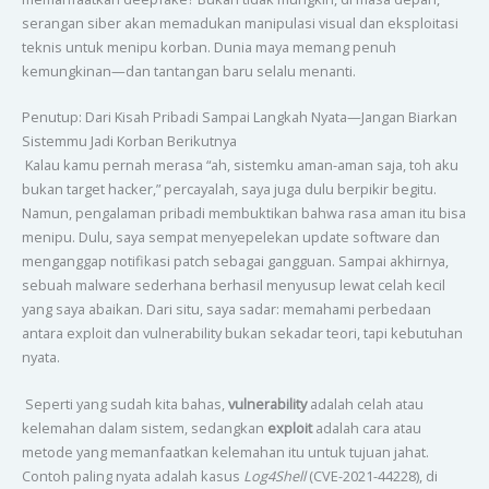
serangan siber akan memadukan manipulasi visual dan eksploitasi
teknis untuk menipu korban. Dunia maya memang penuh
kemungkinan—dan tantangan baru selalu menanti.
Penutup: Dari Kisah Pribadi Sampai Langkah Nyata—Jangan Biarkan
Sistemmu Jadi Korban Berikutnya
Kalau kamu pernah merasa “ah, sistemku aman-aman saja, toh aku
bukan target hacker,” percayalah, saya juga dulu berpikir begitu.
Namun, pengalaman pribadi membuktikan bahwa rasa aman itu bisa
menipu. Dulu, saya sempat menyepelekan update software dan
menganggap notifikasi patch sebagai gangguan. Sampai akhirnya,
sebuah malware sederhana berhasil menyusup lewat celah kecil
yang saya abaikan. Dari situ, saya sadar: memahami perbedaan
antara exploit dan vulnerability bukan sekadar teori, tapi kebutuhan
nyata.
Seperti yang sudah kita bahas,
vulnerability
adalah celah atau
kelemahan dalam sistem, sedangkan
exploit
adalah cara atau
metode yang memanfaatkan kelemahan itu untuk tujuan jahat.
Contoh paling nyata adalah kasus
Log4Shell
(CVE-2021-44228), di