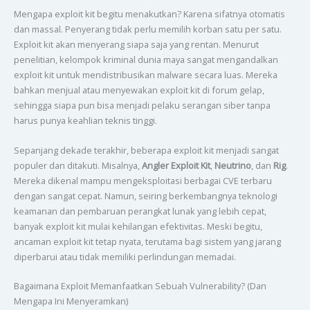
Mengapa exploit kit begitu menakutkan? Karena sifatnya otomatis
dan massal. Penyerang tidak perlu memilih korban satu per satu.
Exploit kit akan menyerang siapa saja yang rentan. Menurut
penelitian, kelompok kriminal dunia maya sangat mengandalkan
exploit kit untuk mendistribusikan malware secara luas. Mereka
bahkan menjual atau menyewakan exploit kit di forum gelap,
sehingga siapa pun bisa menjadi pelaku serangan siber tanpa
harus punya keahlian teknis tinggi.
Sepanjang dekade terakhir, beberapa exploit kit menjadi sangat
populer dan ditakuti. Misalnya,
Angler Exploit Kit
,
Neutrino
, dan
Rig
.
Mereka dikenal mampu mengeksploitasi berbagai CVE terbaru
dengan sangat cepat. Namun, seiring berkembangnya teknologi
keamanan dan pembaruan perangkat lunak yang lebih cepat,
banyak exploit kit mulai kehilangan efektivitas. Meski begitu,
ancaman exploit kit tetap nyata, terutama bagi sistem yang jarang
diperbarui atau tidak memiliki perlindungan memadai.
Bagaimana Exploit Memanfaatkan Sebuah Vulnerability? (Dan
Mengapa Ini Menyeramkan)