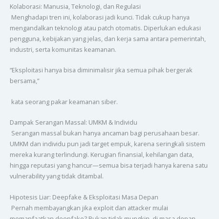
Kolaborasi: Manusia, Teknologi, dan Regulasi
Menghadapi tren ini, kolaborasi jadi kunci. Tidak cukup hanya
mengandalkan teknologi atau patch otomatis. Diperlukan edukasi
pengguna, kebijakan yang jelas, dan kerja sama antara pemerintah,
industri, serta komunitas keamanan.
“Eksploitasi hanya bisa diminimalisir jika semua pihak bergerak
bersama,”
kata seorang pakar keamanan siber.
Dampak Serangan Massal: UMKM & Individu
Serangan massal bukan hanya ancaman bagi perusahaan besar.
UMKM dan individu pun jadi target empuk, karena seringkali sistem
mereka kurang terlindungi. Kerugian finansial, kehilangan data,
hingga reputasi yang hancur—semua bisa terjadi hanya karena satu
vulnerability yang tidak ditambal.
Hipotesis Liar: Deepfake & Eksploitasi Masa Depan
Pernah membayangkan jika exploit dan attacker mulai
memanfaatkan deepfake? Bukan tidak mungkin, di masa depan,