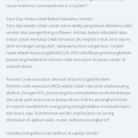
cause malicious consequences in a system.”
Zero Day: Ketika Celah Belum Diketahui Vendor
Zero day adalah istilah untuk vulnerability yang belum diketahui oleh
vendor atau pengembang software. Artinya, belum ada patch atau
solusi untuk menutup celah tersebut. Jika exploit untuk zero day ini
jatuh ke tangan yang salah, dampaknya bisa sangat luas. Contoh
nyata adalah kasus Log4Shell (CVE-2021-44228) yang memungkinkan
penyerang melakukan remote code execution di jutaan server di
seluruh dunia.
Remote Code Execution: Momok di Dunia Digital Modern
Remote code execution (RCE) adalah salah satu jenis exploit paling
ditakuti. Dengan RCE, penyerang bisa menjalankan kode berbahaya
dari jarak jauh tanpa harus punya akses fisik ke perangkat korban.
Ini seperti membiarkan orang asing mengendalikan komputer kamu
dari mana saja. Di Indonesia sendiri, exploit jenis ini sering
ditemukan di aplikasi web, router, bahkan perangkat IoT.
Ceritaku Iseng Men-scan Aplikasi di Laptop Sendiri