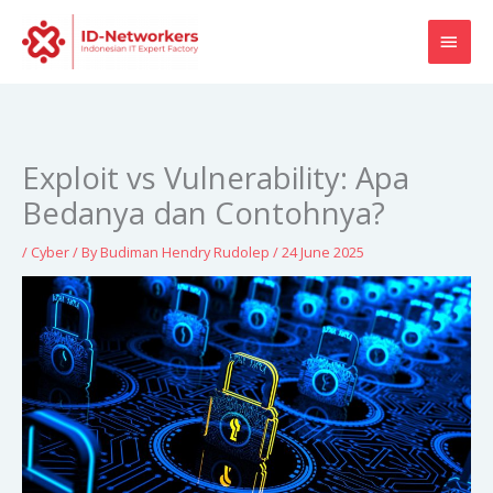
Skip
MAI
to
content
MEN
Exploit vs Vulnerability: Apa
Bedanya dan Contohnya?
/
Cyber
/ By
Budiman Hendry Rudolep
/
24 June 2025