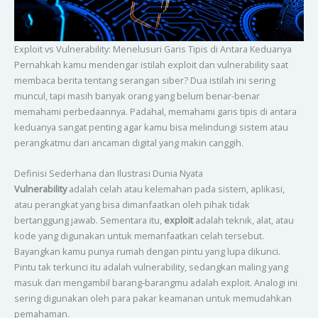
Exploit vs Vulnerability: Menelusuri Garis Tipis di Antara Keduanya
Pernahkah kamu mendengar istilah exploit dan vulnerability saat
membaca berita tentang serangan siber? Dua istilah ini sering
muncul, tapi masih banyak orang yang belum benar-benar
memahami perbedaannya. Padahal, memahami garis tipis di antara
keduanya sangat penting agar kamu bisa melindungi sistem atau
perangkatmu dari ancaman digital yang makin canggih.
Definisi Sederhana dan Ilustrasi Dunia Nyata
Vulnerability
adalah celah atau kelemahan pada sistem, aplikasi,
atau perangkat yang bisa dimanfaatkan oleh pihak tidak
bertanggung jawab. Sementara itu,
exploit
adalah teknik, alat, atau
kode yang digunakan untuk memanfaatkan celah tersebut.
Bayangkan kamu punya rumah dengan pintu yang lupa dikunci.
Pintu tak terkunci itu adalah vulnerability, sedangkan maling yang
masuk dan mengambil barang-barangmu adalah exploit. Analogi ini
sering digunakan oleh para pakar keamanan untuk memudahkan
pemahaman.