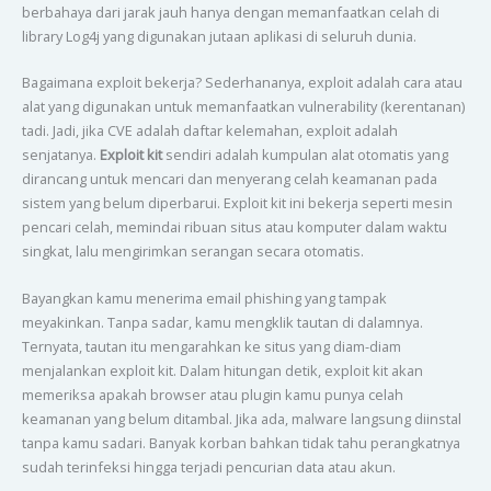
berbahaya dari jarak jauh hanya dengan memanfaatkan celah di
library Log4j yang digunakan jutaan aplikasi di seluruh dunia.
Bagaimana exploit bekerja? Sederhananya, exploit adalah cara atau
alat yang digunakan untuk memanfaatkan vulnerability (kerentanan)
tadi. Jadi, jika CVE adalah daftar kelemahan, exploit adalah
senjatanya.
Exploit kit
sendiri adalah kumpulan alat otomatis yang
dirancang untuk mencari dan menyerang celah keamanan pada
sistem yang belum diperbarui. Exploit kit ini bekerja seperti mesin
pencari celah, memindai ribuan situs atau komputer dalam waktu
singkat, lalu mengirimkan serangan secara otomatis.
Bayangkan kamu menerima email phishing yang tampak
meyakinkan. Tanpa sadar, kamu mengklik tautan di dalamnya.
Ternyata, tautan itu mengarahkan ke situs yang diam-diam
menjalankan exploit kit. Dalam hitungan detik, exploit kit akan
memeriksa apakah browser atau plugin kamu punya celah
keamanan yang belum ditambal. Jika ada, malware langsung diinstal
tanpa kamu sadari. Banyak korban bahkan tidak tahu perangkatnya
sudah terinfeksi hingga terjadi pencurian data atau akun.