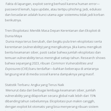
Fakta di lapangan, exploit sering berhasil karena human error—
password lemah, lupa update, atau tertipu phishing. Jadi, edukasi
dan kesadaran adalah kunci utama agar sistemmu tidak jadi korban
berikutnya.
Tren Eksploitasi: Menilik Masa Depan Kerentanan dan Eksploit di
Dunia Maya
Dunia maya terus berubah, dan begitu pula tren eksploitasi serta
kerentanan (vulnerability) yang mengikutinya. Jika kamu mengikuti
berita keamanan siber, pasti sadar bahwa jumlah eksploitasi dan
temuan vulnerability terus meningkat setiap tahun. Research shows
bahwa sepanjang 2023, ribuan
Common Vulnerabilities and
Exposures
(CVE) baru terdaftar—bahkan beberapa di antaranya
langsung viral di media sosial karena dampaknya yang masif.
Statistik Terbaru: Angka yang Terus Naik
Menurut data dari berbagai lembaga keamanan siber, jumlah
vulnerability yang dilaporkan secara global naik lebih dari 15%
dibanding tahun sebelumnya. Eksploitasi pun makin canggih,
dengan exploit kit otomatis yang bisa menyerang ribuan sistem