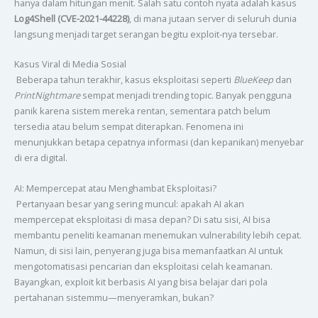
hanya dalam hitungan menit. Salah satu contoh nyata adalah kasus
Log4Shell (CVE-2021-44228)
, di mana jutaan server di seluruh dunia
langsung menjadi target serangan begitu exploit-nya tersebar.
Kasus Viral di Media Sosial
Beberapa tahun terakhir, kasus eksploitasi seperti
BlueKeep
dan
PrintNightmare
sempat menjadi trending topic. Banyak pengguna
panik karena sistem mereka rentan, sementara patch belum
tersedia atau belum sempat diterapkan. Fenomena ini
menunjukkan betapa cepatnya informasi (dan kepanikan) menyebar
di era digital.
AI: Mempercepat atau Menghambat Eksploitasi?
Pertanyaan besar yang sering muncul: apakah AI akan
mempercepat eksploitasi di masa depan? Di satu sisi, AI bisa
membantu peneliti keamanan menemukan vulnerability lebih cepat.
Namun, di sisi lain, penyerang juga bisa memanfaatkan AI untuk
mengotomatisasi pencarian dan eksploitasi celah keamanan.
Bayangkan, exploit kit berbasis AI yang bisa belajar dari pola
pertahanan sistemmu—menyeramkan, bukan?