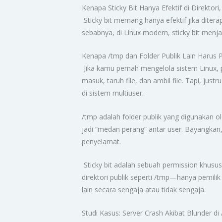
Kenapa Sticky Bit Hanya Efektif di Direktori,
Sticky bit memang hanya efektif jika ditera
sebabnya, di Linux modern, sticky bit menjad
Kenapa /tmp dan Folder Publik Lain Harus P
Jika kamu pernah mengelola sistem Linux, pa
masuk, taruh file, dan ambil file. Tapi, jus
di sistem multiuser.
/tmp adalah folder publik yang digunakan o
jadi “medan perang” antar user. Bayangkan, 
penyelamat.
Sticky bit adalah sebuah permission khusu
direktori publik seperti /tmp—hanya pemilik
lain secara sengaja atau tidak sengaja.
Studi Kasus: Server Crash Akibat Blunder di