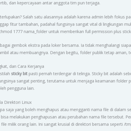
ertib, dan kepercayaan antar anggota tim pun terjaga.
terlupakan? Salah satu alasannya adalah karena admin lebih fokus p
anggap fitur tambahan, padahal fungsinya sangat vital di lingkungan m
mod 1777 nama_folder untuk memberikan full permission plus sticky
 sebagai gembok ekstra pada loker bersama. Ia tidak menghalangi siap
bil atau membuangnya. Dengan begitu, folder publik tetap aman, te
ngkat, dan Cara Kerjanya
stilah
sticky bit
pasti pernah terdengar di telinga. Sticky bit adalah s
u. Fungsinya sangat penting, terutama untuk menjaga keamanan folder p
leh pengguna lain.
a Direktori Linux
a saja yang boleh menghapus atau mengganti nama file di dalam sebuah
yang bisa melakukan penghapusan atau perubahan nama file tersebut. Pe
ile milik orang lain. Ini sangat krusial di direktori bersama seperti /tm