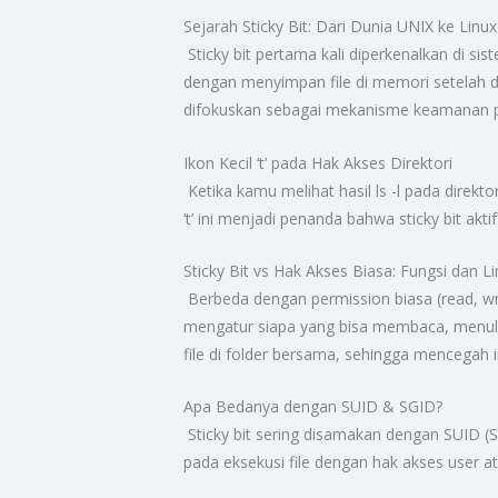
Sejarah Sticky Bit: Dari Dunia UNIX ke Lin
Sticky bit pertama kali diperkenalkan di s
dengan menyimpan file di memori setelah dij
difokuskan sebagai mekanisme keamanan pad
Ikon Kecil ‘t’ pada Hak Akses Direktori
Ketika kamu melihat hasil ls -l pada direkto
‘t’ ini menjadi penanda bahwa sticky bit aktif
Sticky Bit vs Hak Akses Biasa: Fungsi dan L
Berbeda dengan permission biasa (read, wri
mengatur siapa yang bisa membaca, menulis
file di folder bersama, sehingga mencegah i
Apa Bedanya dengan SUID & SGID?
Sticky bit sering disamakan dengan SUID (S
pada eksekusi file dengan hak akses user at