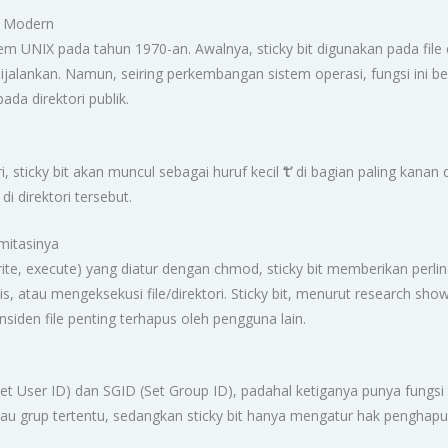
ux Modern
istem UNIX pada tahun 1970-an. Awalnya, sticky bit digunakan pada fi
alankan. Namun, seiring perkembangan sistem operasi, fungsi ini berub
a direktori publik.
ri, sticky bit akan muncul sebagai huruf kecil
‘t’
di bagian paling kanan 
 di direktori tersebut.
imitasinya
te, execute) yang diatur dengan chmod, sticky bit memberikan perli
, atau mengeksekusi file/direktori. Sticky bit, menurut research sh
nsiden file penting terhapus oleh pengguna lain.
et User ID) dan SGID (Set Group ID), padahal ketiganya punya fungsi
au grup tertentu, sedangkan sticky bit hanya mengatur hak penghapusan