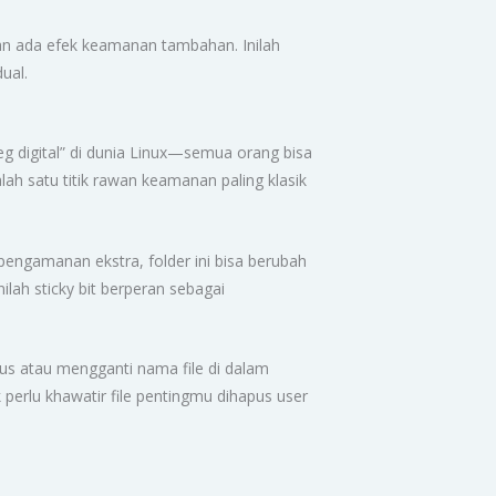
akan ada efek keamanan tambahan. Inilah
ual.
teg digital” di dunia Linux—semua orang bisa
salah satu titik rawan keamanan paling klasik
pengamanan ekstra, folder ini bisa berubah
ilah sticky bit berperan sebagai
us atau mengganti nama file di dalam
k perlu khawatir file pentingmu dihapus user