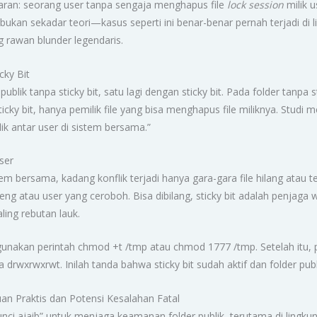
ajaran: seorang user tanpa sengaja menghapus file
lock session
milik u
Ini bukan sekadar teori—kasus seperti ini benar-benar pernah terjadi 
ng rawan blunder legendaris.
cky Bit
blik tanpa sticky bit, satu lagi dengan sticky bit. Pada folder tanpa s
ky bit, hanya pemilik file yang bisa menghapus file miliknya. Studi me
ik antar user di sistem bersama.”
ser
tem bersama, kadang konflik terjadi hanya gara-gara file hilang atau t
ng atau user yang ceroboh. Bisa dibilang, sticky bit adalah penjaga
ing rebutan lauk.
gunakan perintah chmod +t /tmp atau chmod 1777 /tmp. Setelah itu,
a drwxrwxrwt. Inilah tanda bahwa sticky bit sudah aktif dan folder pub
n Praktis dan Potensi Kesalahan Fatal
“kunci ajaib” untuk menjaga keamanan folder publik, terutama di lingk