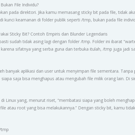
 Bukan File Individu?
pkan pada direktori. Jika kamu memasang sticky bit pada file, tidak 
i kunci keamanan di folder publik seperti /tmp, bukan pada file individ
akai Sticky Bit? Contoh Empiris dan Blunder Legendaris
sti sudah tidak asing lagi dengan folder /tmp. Folder ini ibarat “war
tru karena sifatnya yang serba guna dan terbuka itulah, /tmp juga jadi 
leh banyak aplikasi dan user untuk menyimpan file sementara. Tanpa 
siapa saja bisa menghapus atau mengubah file milik orang lain. Di sin
s di Linux yang, menurut riset, “membatasi siapa yang boleh menghap
 file atau root yang bisa melakukannya.” Dengan sticky bit, kamu tida
 /tmp