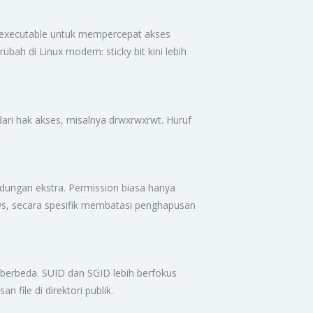
le executable untuk mempercepat akses
ah di Linux modern: sticky bit kini lebih
dari hak akses, misalnya drwxrwxrwt. Huruf
ndungan ekstra. Permission biasa hanya
ows, secara spesifik membatasi penghapusan
 berbeda. SUID dan SGID lebih berfokus
 file di direktori publik.