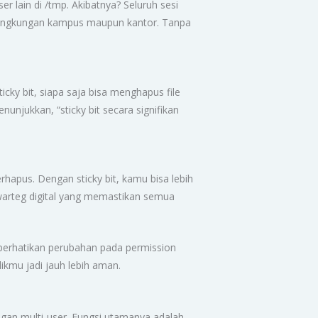
ser lain di /tmp. Akibatnya? Seluruh sesi
di lingkungan kampus maupun kantor. Tanpa
ticky bit, siapa saja bisa menghapus file
nunjukkan, “sticky bit secara signifikan
erhapus. Dengan sticky bit, kamu bisa lebih
 warteg digital yang memastikan semua
 perhatikan perubahan pada permission
likmu jadi jauh lebih aman.
ungan multi-user. Fungsi utamanya adalah