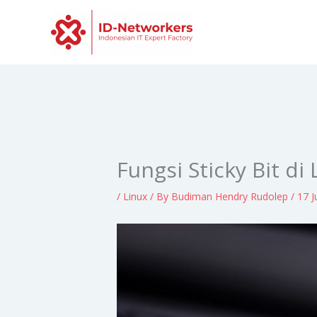
Skip
to
content
Fungsi Sticky Bit d
/
Linux
/ By
Budiman Hendry Rudolep
/
17 J