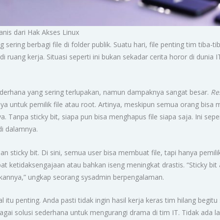
anis dari Hak Akses Linux
ing berbagi file di folder publik. Suatu hari, file penting tim tiba-tib
 ruang kerja. Situasi seperti ini bukan sekadar cerita horor di dunia IT
 sederhana yang sering terlupakan, namun dampaknya sangat besar.
Re
nya untuk pemilik file atau root. Artinya, meskipun semua orang bisa m
. Tanpa sticky bit, siapa pun bisa menghapus file siapa saja. Ini sep
i dalamnya.
 sticky bit. Di sini, semua user bisa membuat file, tapi hanya pemilik
 akibat ketidaksengajaan atau bahkan iseng meningkat drastis. “Sticky b
tifkannya,” ungkap seorang sysadmin berpengalaman.
al itu penting. Anda pasti tidak ingin hasil kerja keras tim hilang begi
agai solusi sederhana untuk mengurangi drama di tim IT. Tidak ada lag