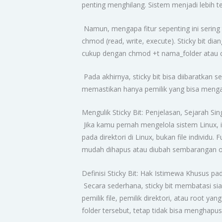
penting menghilang. Sistem menjadi lebih t
Namun, mengapa fitur sepenting ini sering 
chmod (read, write, execute). Sticky bit di
cukup dengan chmod +t nama_folder atau ch
Pada akhirnya, sticky bit bisa diibaratkan
memastikan hanya pemilik yang bisa mengam
Mengulik Sticky Bit: Penjelasan, Sejarah Si
Jika kamu pernah mengelola sistem Linux, i
pada direktori di Linux, bukan file individ
mudah dihapus atau diubah sembarangan o
Definisi Sticky Bit: Hak Istimewa Khusus pad
Secara sederhana, sticky bit membatasi siap
pemilik file, pemilik direktori, atau root 
folder tersebut, tetap tidak bisa menghapus f