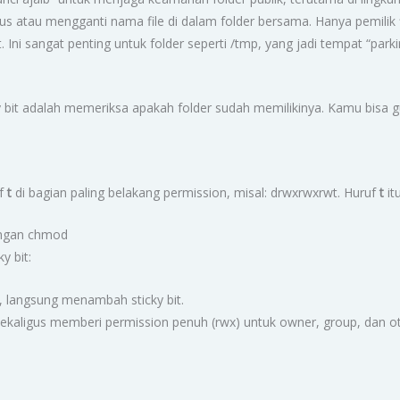
 atau mengganti nama file di dalam folder bersama. Hanya pemilik f
 Ini sangat penting untuk folder seperti /tmp, yang jadi tempat “parki
bit adalah memeriksa apakah folder sudah memilikinya. Kamu bisa g
uf
t
di bagian paling belakang permission, misal: drwxrwxrwt. Huruf
t
it
engan chmod
y bit:
, langsung menambah sticky bit.
sekaligus memberi permission penuh (rwx) untuk owner, group, dan othe