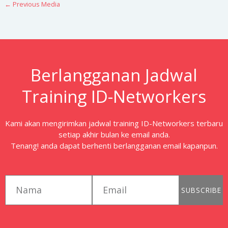
←
Previous Media
Berlangganan Jadwal
Training ID-Networkers
Kami akan mengirimkan jadwal training ID-Networkers terbaru
setiap akhir bulan ke email anda.
Tenang! anda dapat berhenti berlangganan email kapanpun.
first_name
email
SUBSCRIBE