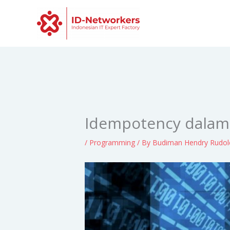
Skip
to
content
Idempotency dalam 
/
Programming
/ By
Budiman Hendry Rudo