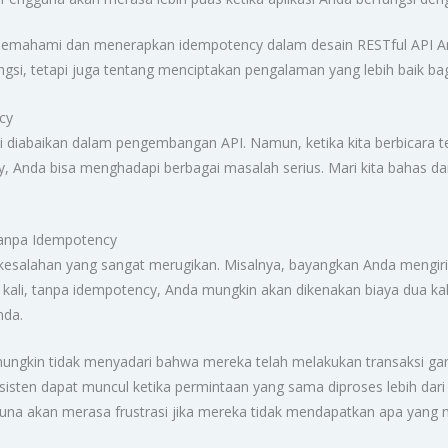
memahami dan menerapkan idempotency dalam desain RESTful API And
si, tetapi juga tentang menciptakan pengalaman yang lebih baik ba
cy
i diabaikan dalam pengembangan API. Namun, ketika kita berbicara t
, Anda bisa menghadapi berbagai masalah serius. Mari kita bahas da
Tanpa Idempotency
kesalahan yang sangat merugikan. Misalnya, bayangkan Anda mengi
a kali, tanpa idempotency, Anda mungkin akan dikenakan biaya dua ka
nda.
ngkin tidak menyadari bahwa mereka telah melakukan transaksi ga
isten dapat muncul ketika permintaan yang sama diproses lebih dari 
na akan merasa frustrasi jika mereka tidak mendapatkan apa yang 