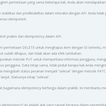
ngirim permintaan yang sama beberapa kali, Anda akan mendapatkan 
tabilitas dan prediktabilitas dalam interaksi dengan API. Anda tidak
perasi idempotent.
I
ontoh praktis dari idempotency dalam API.
im permintaan DELETE untuk menghapus item dengan ID tertentu, me
ut sudah dihapus, dan tidak akan ada efek tambahan.
unakan metode PUT untuk memperbarui informasi pengguna, mengi
s pengguna. Data tetap sama, tidak peduli berapa kali Anda mengiri
nda mengubah status pesanan menjadi “selesai” dengan metode PATC
anjut. Statusnya tetap “selesai”.
hat bagaimana idempotency berfungsi dalam praktik. Ini membantu m
 idempotency? Ini adalah alat yang sangat berguna dalam pengemb