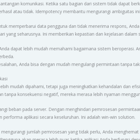
 tantangan komunikasi. Ketika satu bagian dari sistem tidak dapat ber
rhasil atau tidak. Idempotency membantu mengurangi ambiguitas ini
untuk memperbarui data pengguna dan tidak menerima respons, Anda
ari yang seharusnya. Ini memberikan kepastian dan kejelasan dalam 
nda dapat lebih mudah memahami bagaimana sistem beroperasi. A
erbeda.
 kesalahan, Anda bisa dengan mudah mengulangi permintaan tanpa tak
kasi
bih mudah dipahami, tetapi juga meningkatkan kehandalan dan efisie
n tanpa konsekuensi negatif, mereka merasa lebih nyaman mengguna
rangi beban pada server. Dengan menghindari pemrosesan permintaan
rforma aplikasi secara keseluruhan. Ini adalah win-win solution.
mengurangi jumlah pemrosesan yang tidak perlu, Anda menghemat
Pengguna akan merasa lebih puas ketika aplikasi Anda berfungsi deng