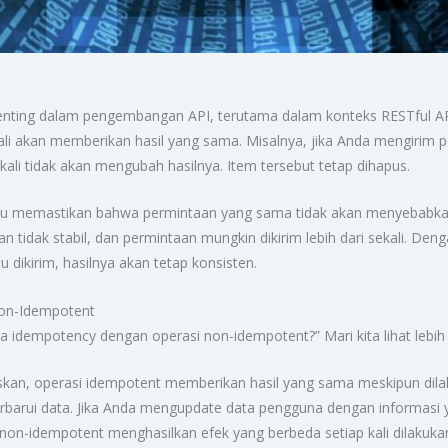
nting dalam pengembangan API, terutama dalam konteks RESTful API
ali akan memberikan hasil yang sama. Misalnya, jika Anda mengirim
li tidak akan mengubah hasilnya. Item tersebut tetap dihapus.
 memastikan bahwa permintaan yang sama tidak akan menyebabkan ef
gan tidak stabil, dan permintaan mungkin dikirim lebih dari sekali. 
u dikirim, hasilnya akan tetap konsisten.
on-Idempotent
 idempotency dengan operasi non-idempotent?” Mari kita lihat lebih 
laskan, operasi idempotent memberikan hasil yang sama meskipun dila
rui data. Jika Anda mengupdate data pengguna dengan informasi y
si non-idempotent menghasilkan efek yang berbeda setiap kali dilaku