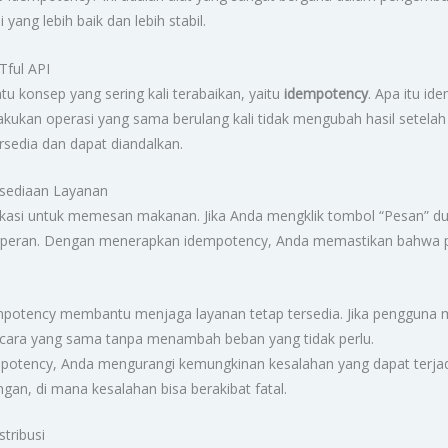
ang lebih baik dan lebih stabil.
Tful API
u konsep yang sering kali terabaikan, yaitu
idempotency
. Apa itu i
lakukan operasi yang sama berulang kali tidak mengubah hasil setelah
rsedia dan dapat diandalkan.
sediaan Layanan
si untuk memesan makanan. Jika Anda mengklik tombol “Pesan” dua 
berperan. Dengan menerapkan idempotency, Anda memastikan bahwa 
potency membantu menjaga layanan tetap tersedia. Jika pengguna m
 cara yang sama tanpa menambah beban yang tidak perlu.
otency, Anda mengurangi kemungkinan kesalahan yang dapat terjadi 
gan, di mana kesalahan bisa berakibat fatal.
tribusi