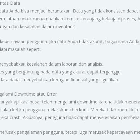
ritas Data
s data Anda bisa menjadi berantakan. Data yang tidak konsisten da
 permintaan untuk menambahkan item ke keranjang belanja diproses, A
ngan dan kesalahan dalam inventaris.
a kepercayaan pengguna. Jika data Anda tidak akurat, bagaimana An
api masalah seperti:
menyebabkan kesalahan dalam laporan dan analisis.
s yang bergantung pada data yang akurat dapat terganggu.
ata dapat menyebabkan kerugian finansial yang signifikan.
engalami Downtime atau Error
a. Banyak aplikasi besar telah mengalami downtime karena tidak mene
alah ketika pengguna melakukan checkout. Mereka tidak memiliki 
ka crash. Akibatnya, pengguna tidak dapat menyelesaikan pembeli
rusak pengalaman pengguna, tetapi juga merusak kepercayaan mere