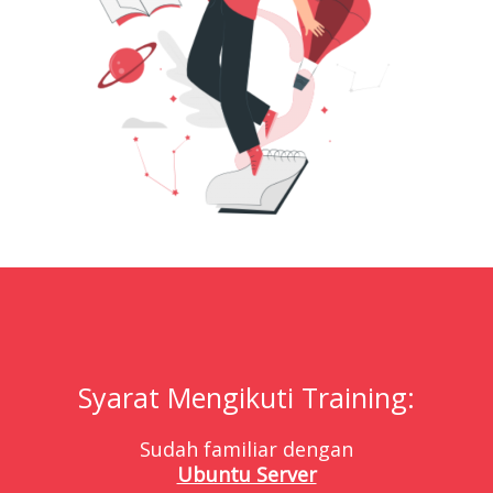
Syarat Mengikuti Training:
Sudah familiar dengan
Ubuntu Server