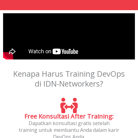
Kenapa Harus Training DevOps
di IDN-Networkers?
Free Konsultasi After Training:
Dapatkan konsultasi gratis setelah
training untuk membantu Anda dalam karir
DevOps Anda.