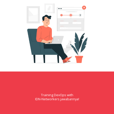
Training DevOps with
IDN-Networkers jawabannya!