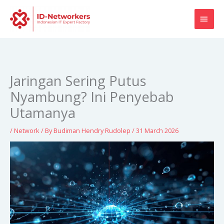
Skip
MAI
to
content
MEN
Jaringan Sering Putus
Nyambung? Ini Penyebab
Utamanya
/
Network
/ By
Budiman Hendry Rudolep
/
31 March 2026