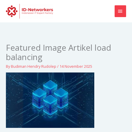
Skip
MAI
to
content
MEN
Featured Image Artikel load
balancing
By
Budiman Hendry Rudolep
/
14 November 2025