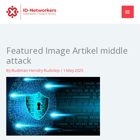
Skip
MAI
to
content
MEN
Featured Image Artikel middle
attack
By
Budiman Hendry Rudolep
/
1 May 2025