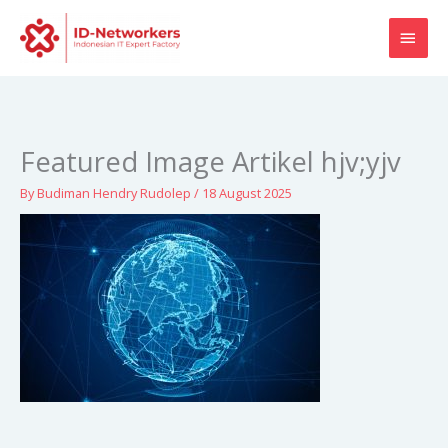
Skip
MAI
to
content
MEN
Featured Image Artikel hjv;yjv
By
Budiman Hendry Rudolep
/
18 August 2025