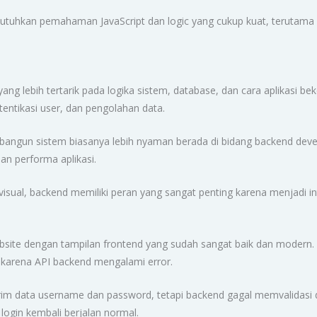
tuhkan pemahaman JavaScript dan logic yang cukup kuat, terutam
ng lebih tertarik pada logika sistem, database, dan cara aplikasi bek
tentikasi user, dan pengolahan data.
angun sistem biasanya lebih nyaman berada di bidang backend devel
dan performa aplikasi.
visual, backend memiliki peran yang sangat penting karena menjadi inti
bsite dengan tampilan frontend yang sudah sangat baik dan modern.
karena API backend mengalami error.
im data username dan password, tetapi backend gagal memvalidasi d
 login kembali berjalan normal.