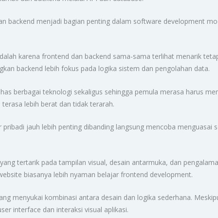
 dan backend menjadi bagian penting dalam software development mo
dalah karena frontend dan backend sama-sama terlihat menarik tetap
edangkan backend lebih fokus pada logika sistem dan pengolahan data.
bahas berbagai teknologi sekaligus sehingga pemula merasa harus m
terasa lebih berat dan tidak terarah.
pribadi jauh lebih penting dibanding langsung mencoba menguasai s
yang tertarik pada tampilan visual, desain antarmuka, dan pengalam
ebsite biasanya lebih nyaman belajar frontend development.
g yang menyukai kombinasi antara desain dan logika sederhana. Mes
r interface dan interaksi visual aplikasi.