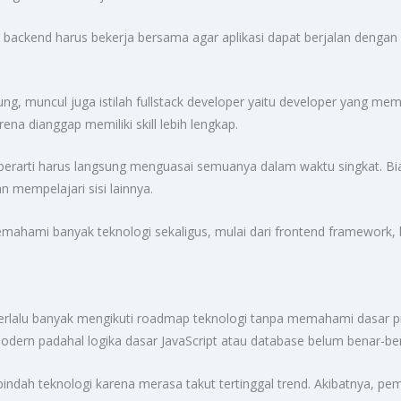
backend harus bekerja bersama agar aplikasi dapat berjalan dengan 
ng, muncul juga istilah fullstack developer yaitu developer yang me
ena dianggap memiliki skill lebih lengkap.
berarti harus langsung menguasai semuanya dalam waktu singkat. Bi
n mempelajari sisi lainnya.
mahami banyak teknologi sekaligus, mulai dari frontend framework,
terlalu banyak mengikuti roadmap teknologi tanpa memahami dasar p
odern padahal logika dasar JavaScript atau database belum benar-be
h-pindah teknologi karena merasa takut tertinggal trend. Akibatnya,