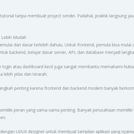
us tutorial tanpa membuat project sendiri. Padahal, praktik langsung
n Lebih Mudah
mulai dari dasar terlebih dahulu. Untuk frontend, pemula bisa mulai
k backend, belajar dasar server, API, dan database menjadi langka
te login atau dashboard kecil juga sangat membantu memahami hub
a lebih jelas dan terarah.
langkah penting karena frontend dan backend modern banyak berko
emiliki peran yang sama-sama penting. Banyak perusahaan memiliki 
ien.
 dengan UI/UX designer untuk membuat tampilan aplikasi yang nyam