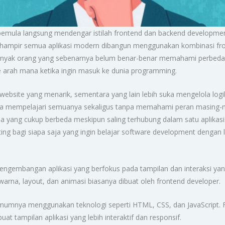
pemula langsung mendengar istilah frontend dan backend development.
 hampir semua aplikasi modern dibangun menggunakan kombinasi fr
banyak orang yang sebenarnya belum benar-benar memahami perbedaan
e arah mana ketika ingin masuk ke dunia programming.
ebsite yang menarik, sementara yang lain lebih suka mengelola logik
a mempelajari semuanya sekaligus tanpa memahami peran masing-ma
rja yang cukup berbeda meskipun saling terhubung dalam satu aplikas
ng bagi siapa saja yang ingin belajar software development dengan l
engembangan aplikasi yang berfokus pada tampilan dan interaksi yan
warna, layout, dan animasi biasanya dibuat oleh frontend developer.
umnya menggunakan teknologi seperti HTML, CSS, dan JavaScript. 
 tampilan aplikasi yang lebih interaktif dan responsif.