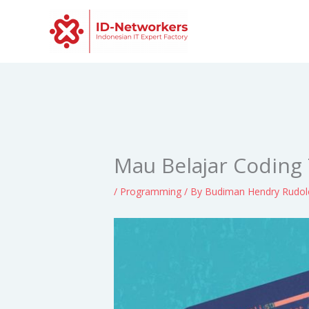
Skip
to
content
Mau Belajar Coding 
/
Programming
/ By
Budiman Hendry Rudo