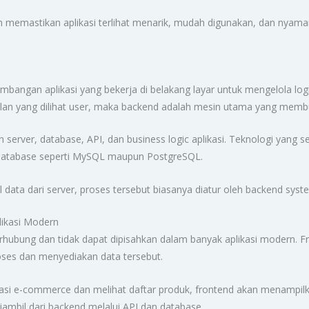
 memastikan aplikasi terlihat menarik, mudah digunakan, dan nyama
angan aplikasi yang bekerja di belakang layar untuk mengelola logik
ilan yang dilihat user, maka backend adalah mesin utama yang membua
erver, database, API, dan business logic aplikasi. Teknologi yang se
 database seperti MySQL maupun PostgreSQL.
l data dari server, proses tersebut biasanya diatur oleh backend syste
ikasi Modern
rhubung dan tidak dapat dipisahkan dalam banyak aplikasi modern. 
ses dan menyediakan data tersebut.
asi e-commerce dan melihat daftar produk, frontend akan menampilk
ambil dari backend melalui API dan database.