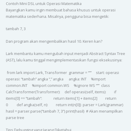
Contoh Mini DSL untuk Operasi Matematika
Bayangkan kamu ingin membuat bahasa khusus untuk operasi
matematika sederhana. Misalnya, pengguna bisa mengetik:
tambah 7, 3
Dan program akan mengembalikan hasil 10. Keren kan?
Lark membantu kamu mengubah input menjadi Abstract Syntax Tree
(AST), lalu kamu tinggal mengimplementasikan fungsi eksekusinya:
from lark import Lark, Transformer grammar = “”” start: operasi
operasi: “tambah” angka “,” angka angka: INT %import
common.INT %import common.WS %ignore WS “”” class
CalcTransformer(Transformer): def operasi(self, items): if
items[0] == “tambah”: return items[1] + items[2] return
0 def angka(self, n): return int(n[0]) parser = Lark(grammar)
hasil = parser.parse(“tambah 7, 3”) print(hasil) # Akan menampilkan
parse tree
Tips Debugging yang Jarang Diketahui