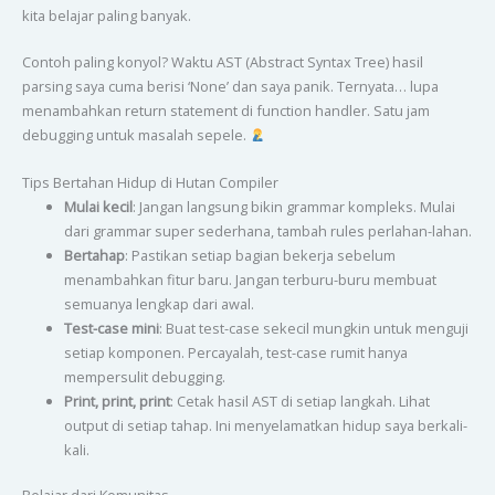
kita belajar paling banyak.
Contoh paling konyol? Waktu AST (Abstract Syntax Tree) hasil
parsing saya cuma berisi ‘None’ dan saya panik. Ternyata… lupa
menambahkan return statement di function handler. Satu jam
debugging untuk masalah sepele.
Tips Bertahan Hidup di Hutan Compiler
Mulai kecil
: Jangan langsung bikin grammar kompleks. Mulai
dari grammar super sederhana, tambah rules perlahan-lahan.
Bertahap
: Pastikan setiap bagian bekerja sebelum
menambahkan fitur baru. Jangan terburu-buru membuat
semuanya lengkap dari awal.
Test-case mini
: Buat test-case sekecil mungkin untuk menguji
setiap komponen. Percayalah, test-case rumit hanya
mempersulit debugging.
Print, print, print
: Cetak hasil AST di setiap langkah. Lihat
output di setiap tahap. Ini menyelamatkan hidup saya berkali-
kali.
Belajar dari Komunitas