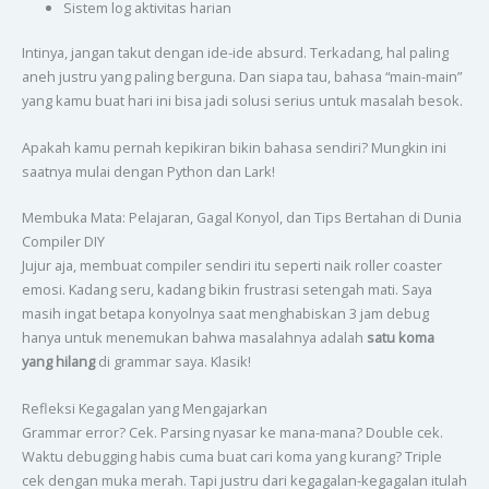
Sistem log aktivitas harian
Intinya, jangan takut dengan ide-ide absurd. Terkadang, hal paling
aneh justru yang paling berguna. Dan siapa tau, bahasa “main-main”
yang kamu buat hari ini bisa jadi solusi serius untuk masalah besok.
Apakah kamu pernah kepikiran bikin bahasa sendiri? Mungkin ini
saatnya mulai dengan Python dan Lark!
Membuka Mata: Pelajaran, Gagal Konyol, dan Tips Bertahan di Dunia
Compiler DIY
Jujur aja, membuat compiler sendiri itu seperti naik roller coaster
emosi. Kadang seru, kadang bikin frustrasi setengah mati. Saya
masih ingat betapa konyolnya saat menghabiskan 3 jam debug
hanya untuk menemukan bahwa masalahnya adalah
satu koma
yang hilang
di grammar saya. Klasik!
Refleksi Kegagalan yang Mengajarkan
Grammar error? Cek. Parsing nyasar ke mana-mana? Double cek.
Waktu debugging habis cuma buat cari koma yang kurang? Triple
cek dengan muka merah. Tapi justru dari kegagalan-kegagalan itulah