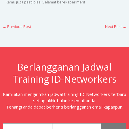
Kamu juga pasti bisa. Selamat bereksperimen!
←
Previous Post
Next Post
→
Berlangganan Jadwal
Training ID-Networkers
Kami akan mengirimkan jadwal training ID-Networkers terbaru
setiap akhir bulan ke email anda.
Tenang! anda dapat berhenti berlangganan email kapanpun.
first_name
email