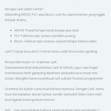
Kenapa Lark Lebih Santai?
Dibanding ANTLR, PLY, atau Bison, Lark itu seperti teman yang nggak
banyak drama:
ANTLR: Powerful tapi mesti belajar Java dulu
PLY: Pythonic tapi syntax-nya bikin pusing
Bison: Veteran tapi rasanya seperti belajar bahasa alien
Lark? Cukup baca docs 5 menit, kamu udah bisa mulai ngoding.
Resep Mie Instan vs. Grammar Lark
Saat pertama lihat dokumentasi Lark di GitHub, jujur saya kaget.
Instruksinya lebih gampang dipahami daripada baca resep mie
instan. Mungkin karena pembuat Lark paham frustasi programmer.
Grammar itu bukan cuma buat bahasa manusia. Dengan Lark, kamu
bisa menciptakan aturan syntax sendiri semudah bikin rules main
boardgame bareng temen-temen.
Jadi… siap menciptakan bahasa pemrograman mini pertamamu?