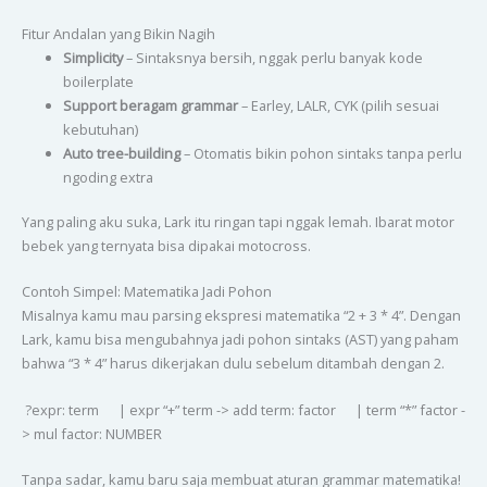
Fitur Andalan yang Bikin Nagih
Simplicity
– Sintaksnya bersih, nggak perlu banyak kode
boilerplate
Support beragam grammar
– Earley, LALR, CYK (pilih sesuai
kebutuhan)
Auto tree-building
– Otomatis bikin pohon sintaks tanpa perlu
ngoding extra
Yang paling aku suka, Lark itu ringan tapi nggak lemah. Ibarat motor
bebek yang ternyata bisa dipakai motocross.
Contoh Simpel: Matematika Jadi Pohon
Misalnya kamu mau parsing ekspresi matematika “2 + 3 * 4”. Dengan
Lark, kamu bisa mengubahnya jadi pohon sintaks (AST) yang paham
bahwa “3 * 4” harus dikerjakan dulu sebelum ditambah dengan 2.
?expr: term | expr “+” term -> add term: factor | term “*” factor -
> mul factor: NUMBER
Tanpa sadar, kamu baru saja membuat aturan grammar matematika!