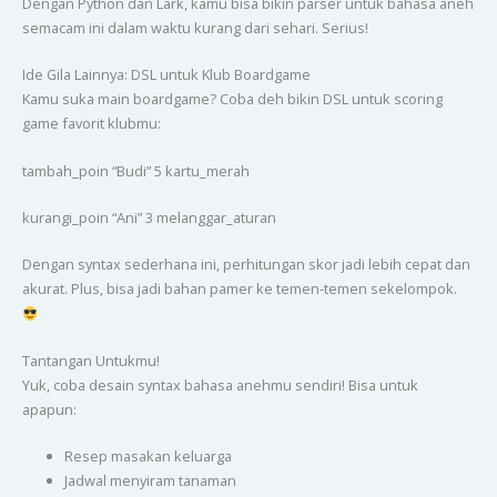
Dengan Python dan Lark, kamu bisa bikin parser untuk bahasa aneh
semacam ini dalam waktu kurang dari sehari. Serius!
Ide Gila Lainnya: DSL untuk Klub Boardgame
Kamu suka main boardgame? Coba deh bikin DSL untuk scoring
game favorit klubmu:
tambah_poin “Budi” 5 kartu_merah
kurangi_poin “Ani” 3 melanggar_aturan
Dengan syntax sederhana ini, perhitungan skor jadi lebih cepat dan
akurat. Plus, bisa jadi bahan pamer ke temen-temen sekelompok.
Tantangan Untukmu!
Yuk, coba desain syntax bahasa anehmu sendiri! Bisa untuk
apapun:
Resep masakan keluarga
Jadwal menyiram tanaman