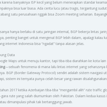
 karena banyaknya ISP kecil yang belum menerapkan standar keamanan
ampaknya bisa luar biasa. Ada cerita lucu (atau tragis, tergantung sud
cabang satu perusahaan nggak bisa Zoom meeting seharian. Bayangkan
nya hanya berlaku di satu jaringan internal, BGP bekerja lintas jaring
nya, penting banget untuk mengenal BGP lebih dalam, apalagi kalau k
ng internet Indonesia bisa “ngadat” tanpa alasan jelas.
mbung Data
Maps untuk menuju kantor, tapi tiba-tiba diarahkan ke kota lain ya
king
—sebuah fenomena di mana lalu lintas internet yang seharusnya ber
inya. BGP (Border Gateway Protocol) sendiri adalah sistem navigasi
n. Tapi, sistem ini ternyata punya celah besar yang rawan disalahgunakan
hun 2017 ketika Azerbaijan tiba-tiba “mengambil alih” rute traffic glo
-gara rute yang salah diumumkan oleh Pakistan. Dalam kedua kasus i
p atau dimanipulasi pihak tak bertanggung jawab.