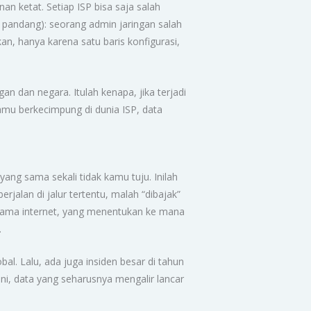
 ketat. Setiap ISP bisa saja salah
ut pandang): seorang admin jaringan salah
, hanya karena satu baris konfigurasi,
an dan negara. Itulah kenapa, jika terjadi
amu berkecimpung di dunia ISP, data
ng sama sekali tidak kamu tuju. Inilah
jalan di jalur tertentu, malah “dibajak”
 utama internet, yang menentukan ke mana
.
bal. Lalu, ada juga insiden besar di tahun
ni, data yang seharusnya mengalir lancar