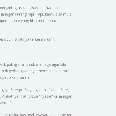
mengintegrasikan sistem ini karena
jaringan kurang rapi. Tapi, kamu bisa mulai
ls open-source yang bisa membantu
eskipun istilahnya terkesan rumit,
nik paling vital untuk menjaga agar lalu
 satpam di gerbang—hanya membolehkan rute
mpat bikin masalah.
gnya filter prefix yang ketat. Tanpa filter,
kibatnya, traffic bisa “nyasar” ke jaringan
nsitif.
at traffic nasional “nyasar” ke luar negeri.