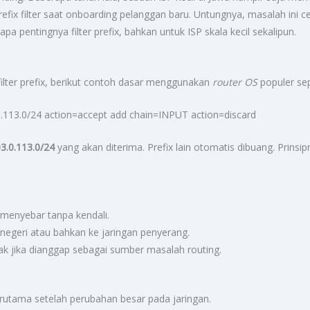
ix filter saat onboarding pelanggan baru. Untungnya, masalah ini c
apa pentingnya filter prefix, bahkan untuk ISP skala kecil sekalipun.
lter prefix, berikut contoh dasar menggunakan
router OS
populer sep
.0.113.0/24 action=accept add chain=INPUT action=discard
3.0.113.0/24
yang akan diterima. Prefix lain otomatis dibuang. Prinsipny
 menyebar tanpa kendali.
ar negeri atau bahkan ke jaringan penyerang.
sak jika dianggap sebagai sumber masalah routing.
terutama setelah perubahan besar pada jaringan.