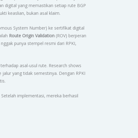
n digital yang memastikan setiap rute BGP
ukti keaslian, bukan asal klaim.
ous System Number) ke sertifikat digital
nilah
Route Origin Validation
(ROV) berperan
tu nggak punya stempel resmi dari RPKI,
t terhadap asal-usul rute. Research shows
e jalur yang tidak semestinya. Dengan RPKI
is.
 Setelah implementasi, mereka berhasil