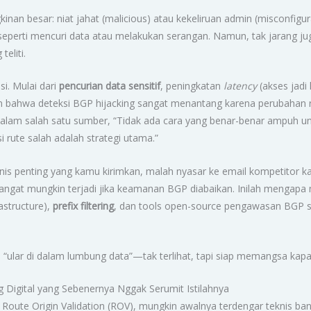
n besar: niat jahat (malicious) atau kekeliruan admin (misconfigu
eperti mencuri data atau melakukan serangan. Namun, tak jarang jug
eliti.
i. Mulai dari
pencurian data sensitif
, peningkatan
latency
(akses jadi
n bahwa deteksi BGP hijacking sangat menantang karena perubahan rut
an dalam salah satu sumber, “Tidak ada cara yang benar-benar ampuh
 rute salah adalah strategi utama.”
nis penting yang kamu kirimkan, malah nyasar ke email kompetitor ka
ini sangat mungkin terjadi jika keamanan BGP diabaikan. Inilah mengapa
astructure),
prefix filtering
, dan tools open-source pengawasan BGP s
“ular di dalam lumbung data”—tak terlihat, tapi siap memangsa kapan 
ng Digital yang Sebenernya Nggak Serumit Istilahnya
 Route Origin Validation (ROV), mungkin awalnya terdengar teknis ba