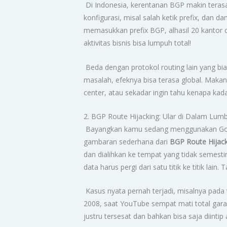
Di Indonesia, kerentanan BGP makin terasa
konfigurasi, misal salah ketik prefix, dan d
memasukkan prefix BGP, alhasil 20 kantor 
aktivitas bisnis bisa lumpuh total!
Beda dengan protokol routing lain yang biasa
masalah, efeknya bisa terasa global. Maka
center, atau sekadar ingin tahu kenapa kada
2. BGP Route Hijacking: Ular di Dalam Lu
Bayangkan kamu sedang menggunakan Google 
gambaran sederhana dari
BGP Route Hijac
dan dialihkan ke tempat yang tidak semest
data harus pergi dari satu titik ke titik lai
Kasus nyata pernah terjadi, misalnya pada ta
2008, saat YouTube sempat mati total gara
justru tersesat dan bahkan bisa saja diinti