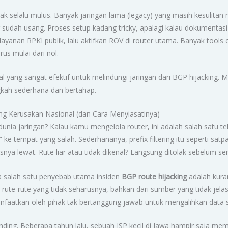
k selalu mulus. Banyak jaringan lama (legacy) yang masih kesulitan 
sudah usang. Proses setup kadang tricky, apalagi kalau dokumentasi 
e layanan RPKI publik, lalu aktifkan ROV di router utama. Banyak too
us mulai dari nol.
l yang sangat efektif untuk melindungi jaringan dari BGP hijacking. M
ngkah sederhana dan bertahap.
ujung Kerusakan Nasional (dan Cara Menyiasatinya)
unia jaringan? Kalau kamu mengelola router, ini adalah salah satu tek
ar” ke tempat yang salah. Sederhananya, prefix filtering itu seperti
nya lewat. Rute liar atau tidak dikenal? Langsung ditolak sebelum se
 salah satu penyebab utama insiden
BGP route hijacking
adalah kuran
te-rute yang tidak seharusnya, bahkan dari sumber yang tidak jelas. A
anfaatkan oleh pihak tak bertanggung jawab untuk mengalihkan data se
ding. Beberapa tahun lalu, sebuah ISP kecil di Jawa hampir saja membu