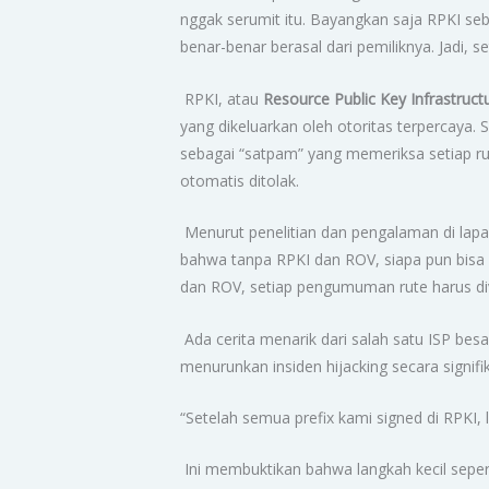
nggak serumit itu. Bayangkan saja RPKI se
benar-benar berasal dari pemiliknya. Jadi, s
RPKI, atau
Resource Public Key Infrastruct
yang dikeluarkan oleh otoritas terpercaya. Ser
sebagai “satpam” yang memeriksa setiap rute
otomatis ditolak.
Menurut penelitian dan pengalaman di lapan
bahwa tanpa RPKI dan ROV, siapa pun bisa 
dan ROV, setiap pengumuman rute harus diver
Ada cerita menarik dari salah satu ISP bes
menurunkan insiden hijacking secara signifi
“Setelah semua prefix kami signed di RPKI, l
Ini membuktikan bahwa langkah kecil sepert