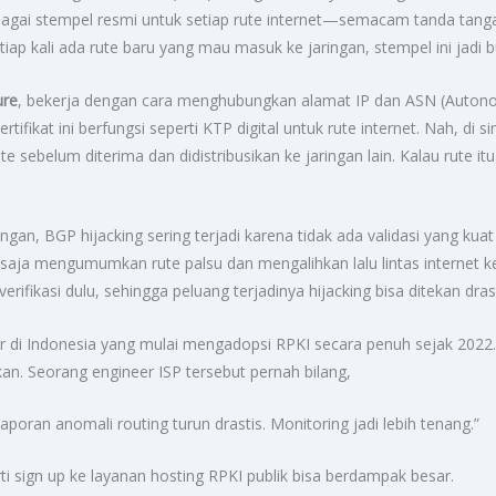
bagai stempel resmi untuk setiap rute internet—semacam tanda tanga
etiap kali ada rute baru yang mau masuk ke jaringan, stempel ini jadi b
ure
, bekerja dengan cara menghubungkan alamat IP dan ASN (Autonom
tifikat ini berfungsi seperti KTP digital untuk rute internet. Nah, di si
 sebelum diterima dan didistribusikan ke jaringan lain. Kalau rute i
gan, BGP hijacking sering terjadi karena tidak ada validasi yang kua
saja mengumumkan rute palsu dan mengalihkan lalu lintas internet k
ifikasi dulu, sehingga peluang terjadinya hijacking bisa ditekan drast
ar di Indonesia yang mulai mengadopsi RPKI secara penuh sejak 2022.
kan. Seorang engineer ISP tersebut pernah bilang,
aporan anomali routing turun drastis. Monitoring jadi lebih tenang.”
i sign up ke layanan hosting RPKI publik bisa berdampak besar.