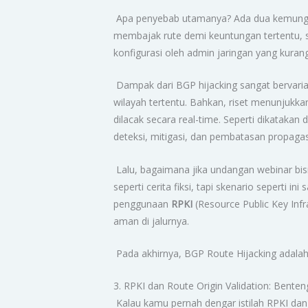
Apa penyebab utamanya? Ada dua kemungkina
membajak rute demi keuntungan tertentu, s
konfigurasi oleh admin jaringan yang kurang t
Dampak dari BGP hijacking sangat bervarias
wilayah tertentu. Bahkan, riset menunjukka
dilacak secara real-time. Seperti dikatak
deteksi, mitigasi, dan pembatasan propagasi
Lalu, bagaimana jika undangan webinar bis
seperti cerita fiksi, tapi skenario seperti 
penggunaan
RPKI
(Resource Public Key Infr
aman di jalurnya.
Pada akhirnya, BGP Route Hijacking adalah 
3. RPKI dan Route Origin Validation: Bente
Kalau kamu pernah dengar istilah RPKI dan