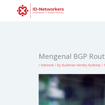
Skip
to
content
Mengenal BGP Route
/
Network
/ By
Budiman Hendry Rudolep
/