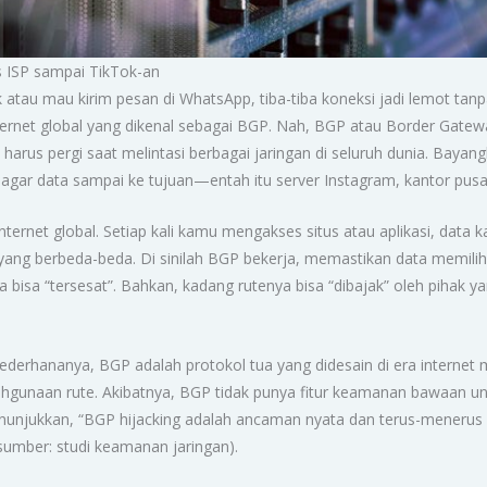
nis ISP sampai TikTok-an
k atau mau kirim pesan di WhatsApp, tiba-tiba koneksi jadi lemot tan
 internet global yang dikenal sebagai BGP. Nah, BGP atau Border Gatew
us pergi saat melintasi berbagai jaringan di seluruh dunia. Bayangkan
agar data sampai ke tujuan—entah itu server Instagram, kantor pusa
nternet global. Setiap kali kamu mengakses situs atau aplikasi, data
P yang berbeda-beda. Di sinilah BGP bekerja, memastikan data memilih r
ga bisa “tersesat”. Bahkan, kadang rutenya bisa “dibajak” oleh piha
erhananya, BGP adalah protokol tua yang didesain di era internet 
lahgunaan rute. Akibatnya, BGP tidak punya fitur keamanan bawaan u
unjukkan, “BGP hijacking adalah ancaman nyata dan terus-menerus pa
(sumber: studi keamanan jaringan).