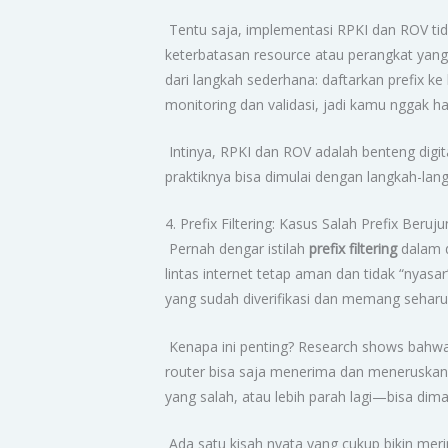
Tentu saja, implementasi RPKI dan ROV tida
keterbatasan resource atau perangkat yang 
dari langkah sederhana: daftarkan prefix k
monitoring dan validasi, jadi kamu nggak har
Intinya, RPKI dan ROV adalah benteng digita
praktiknya bisa dimulai dengan langkah-la
4. Prefix Filtering: Kasus Salah Prefix Ber
Pernah dengar istilah
prefix filtering
dalam d
lintas internet tetap aman dan tidak “nyas
yang sudah diverifikasi dan memang seharus
Kenapa ini penting? Research shows bahwa
router bisa saja menerima dan meneruskan ru
yang salah, atau lebih parah lagi—bisa dim
Ada satu kisah nyata yang cukup bikin merin