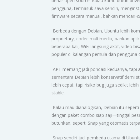
benar open source. Kalau kamu butuh driver
pengguna, termasuk saya sendiri, menginsta
firmware secara manual, bahkan mencari-car
Berbeda dengan Debian, Ubuntu lebih komp
proprietary, codec multimedia, bahkan apli
beberapa kali, WiFi langsung aktif, video b
populer di kalangan pemula dan pengguna d
APT memang jadi pondasi keduanya, tapi a
sementara Debian lebih konservatif demi sta
lebih cepat, tapi risiko bug juga sedikit le
stable.
Kalau mau dianalogikan, Debian itu seperti 
dengan paket combo siap saji—tinggal pesa
butuhkan, seperti Snap yang otomatis terp
Snap sendiri jadi pembeda utama di Ubuntu.