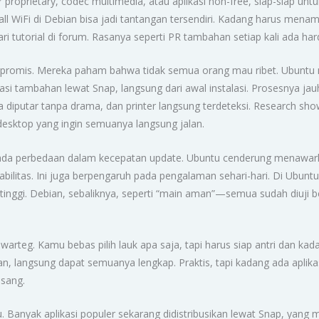
 proprietary, codec multimedia, atau aplikasi non-free, siap-siap unt
ll WiFi di Debian bisa jadi tantangan tersendiri. Kadang harus mena
i tutorial di forum. Rasanya seperti PR tambahan setiap kali ada ha
romis. Mereka paham bahwa tidak semua orang mau ribet. Ubuntu me
kasi tambahan lewat Snap, langsung dari awal instalasi. Prosesnya ja
isa diputar tanpa drama, dan printer langsung terdeteksi. Research s
esktop yang ingin semuanya langsung jalan.
da perbedaan dalam kecepatan update. Ubuntu cenderung menawarka
bilitas. Ini juga berpengaruh pada pengalaman sehari-hari. Di Ubuntu,
bih tinggi. Debian, sebaliknya, seperti “main aman”—semua sudah diuji 
warteg. Kamu bebas pilih lauk apa saja, tapi harus siap antri dan kad
n, langsung dapat semuanya lengkap. Praktis, tapi kadang ada apli
asang.
 Banyak aplikasi populer sekarang didistribusikan lewat Snap, yang