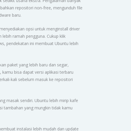
uk sedikit usaha ekstra. Pengalaman banyak
mbahkan repositori non-free, mengunduh file
rdware baru.
nyediakan opsi untuk menginstall driver
uh lebih ramah pengguna. Cukup klik
hows, pendekatan ini membuat Ubuntu lebih
n paket yang lebih baru dan segar,
 kamu bisa dapat versi aplikasi terbaru
berkali-kali sebelum masuk ke repositori
ang masak sendiri. Ubuntu lebih mirip kafe
kasi tambahan yang mungkin tidak kamu
 membuat instalasi lebih mudah dan update