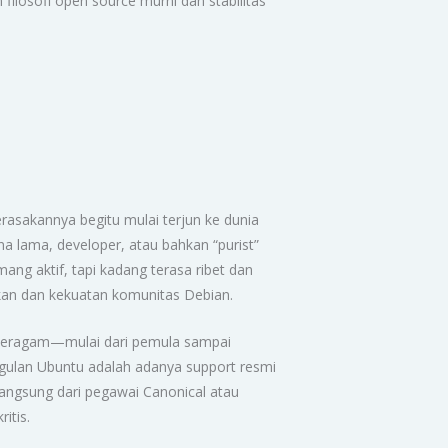
ilosofi open source murni dan stabilitas
asakannya begitu mulai terjun ke dunia
 lama, developer, atau bahkan “purist”
ang aktif, tapi kadang terasa ribet dan
nikan dan kekuatan komunitas Debian.
t beragam—mulai dari pemula sampai
gulan Ubuntu adalah adanya support resmi
langsung dari pegawai Canonical atau
itis.