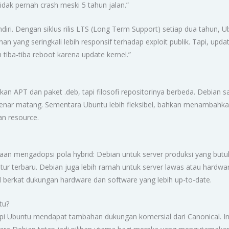
idak pernah crash meski 5 tahun jalan.”
ri. Dengan siklus rilis LTS (Long Term Support) setiap dua tahun, 
 yang seringkali lebih responsif terhadap exploit publik. Tapi, up
tiba-tiba reboot karena update kernel.”
PT dan paket .deb, tapi filosofi repositorinya berbeda. Debian san
nar matang. Sementara Ubuntu lebih fleksibel, bahkan menambahkan
n resource.
n mengadopsi pola hybrid: Debian untuk server produksi yang butuh 
ur terbaru. Debian juga lebih ramah untuk server lawas atau hardwa
 berkat dukungan hardware dan software yang lebih up-to-date.
tu?
api Ubuntu mendapat tambahan dukungan komersial dari Canonical. Ini