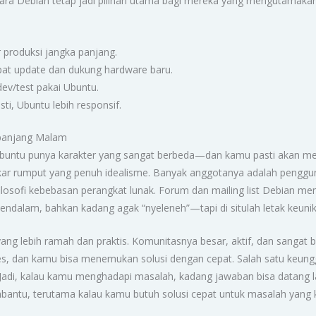
ara Debian tetap jadi pilihan utama bagi mereka yang mengutamakan f
 produksi jangka panjang.
pat update dan dukung hardware baru.
ev/test pakai Ubuntu.
ti, Ubuntu lebih responsif.
epanjang Malam
Ubuntu punya karakter yang sangat berbeda—dan kamu pasti akan mer
ar rumput yang penuh idealisme. Banyak anggotanya adalah pengguna
ilosofi kebebasan perangkat lunak. Forum dan mailing list Debian mem
, mendalam, bahkan kadang agak “nyeleneh”—tapi di situlah letak keu
ng lebih ramah dan praktis. Komunitasnya besar, aktif, dan sanga
es, dan kamu bisa menemukan solusi dengan cepat. Salah satu keung
u. Jadi, kalau kamu menghadapi masalah, kadang jawaban bisa datang 
bantu, terutama kalau kamu butuh solusi cepat untuk masalah yang kr