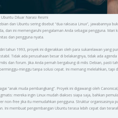
 Ubuntu Diluar Narasi Resmi
bian dan Ubuntu sering disebut “dua raksasa Linux”, jawabannya bu
eda, dan ini memengaruhi pengalaman Anda sebagai pengguna. Mari kit
nitas dan pengguna nyata.
rdiri tahun 1993, proyek ini digerakkan oleh para sukarelawan yang p
stabil. Tidak ada perusahaan besar di belakangnya, tidak ada agend
 milis dan forum. Jika Anda pernah bergabung di milis Debian, pasti t
t berminggu-minggu tanpa solusi cepat. Ini memang melelahkan, tapi di
gai “anak muda pembangkang”. Proyek ini digawangi oleh Canonical,
ragmatis: mereka ingin Linux mudah diakses siapa saja, bahkan pemula
er non-free jika itu memudahkan pengguna. Struktur organisasinya 
n. Ini membuat pengembangan Ubuntu terasa lebih cepat dan terara