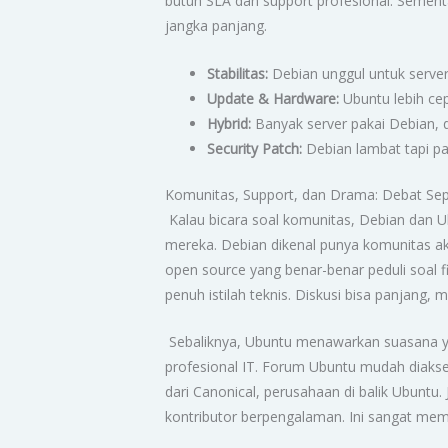
butuh SLA dan support profesional. Sement
jangka panjang.
Stabilitas:
Debian unggul untuk server
Update & Hardware:
Ubuntu lebih ce
Hybrid:
Banyak server pakai Debian, d
Security Patch:
Debian lambat tapi pas
Komunitas, Support, dan Drama: Debat S
Kalau bicara soal komunitas, Debian dan 
mereka. Debian dikenal punya komunitas ak
open source yang benar-benar peduli soal f
penuh istilah teknis. Diskusi bisa panjang
Sebaliknya, Ubuntu menawarkan suasana ya
profesional IT. Forum Ubuntu mudah diaks
dari Canonical, perusahaan di balik Ubunt
kontributor berpengalaman. Ini sangat mem