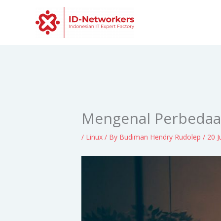
Skip
to
content
Mengenal Perbedaa
/
Linux
/ By
Budiman Hendry Rudolep
/
20 J