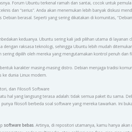
tasnya. Forum Ubuntu terkenal ramah dan santai, cocok untuk pemula 
eknis dan “serius”. Anda akan menemukan lebih banyak diskusi mend
as Debian berasal. Seperti yang sering dikatakan di komunitas, “Debia
dakan keduanya. Ubuntu sering kali jadi pilihan utama di layanan c
a dengan raksasa teknologi, sehingga Ubuntu lebih mudah ditemukan 
bih sering dipilih oleh mereka yang mengutamakan kontrol penuh dan f
mbentuk karakter masing-masing distro. Debian menjaga tradisi komun
s ke dunia Linux modern.
ori, dan Filosofi Software
satu hal yang langsung terasa adalah: tidak semua paket itu sama. 
unya filosofi berbeda soal software yang mereka tawarkan. Ini bukan 
ip
software bebas
. Artinya, di repositori utamanya, kamu hanya ak