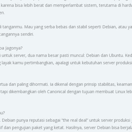
 karena bisa lebih berat dan memperlambat sistem, terutama di hardw
en.
a di tanganmu. Mau yang serba bebas dan stabil seperti Debian, atau y
tangannya sendiri.
apa Jagonya?
untuk server, dua nama besar pasti muncul: Debian dan Ubuntu. Ked
g layak kamu pertimbangkan, apalagi untuk kebutuhan server produksi
ertua dan paling dihormati. Ia dikenal dengan prinsip stabilitas, ke
n, tapi dikembangkan oleh Canonical dengan tujuan membuat Linux le
mu?
a. Debian punya reputasi sebagai “the real deal” untuk server produk
tif dan pengujian paket yang ketat. Hasilnya, server Debian bisa berja