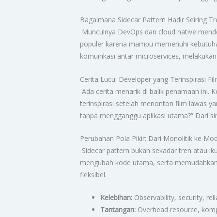
Bagaimana Sidecar Pattern Hadir Seiring T
Munculnya DevOps dan cloud native mendoro
populer karena mampu memenuhi kebutuhan
komunikasi antar microservices, melakukan
Cerita Lucu: Developer yang Terinspirasi F
Ada cerita menarik di balik penamaan ini.
terinspirasi setelah menonton film lawas y
tanpa mengganggu aplikasi utama?” Dari sinil
Perubahan Pola Pikir: Dari Monolitik ke Mo
Sidecar pattern bukan sekadar tren atau ik
mengubah kode utama, serta memudahkan dep
fleksibel.
Kelebihan:
Observability, security, re
Tantangan:
Overhead resource, kompl