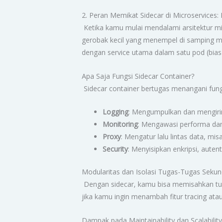
2. Peran Memikat Sidecar di Microservices: 
Ketika kamu mulai mendalami arsitektur micro
gerobak kecil yang menempel di samping m
dengan service utama dalam satu pod (biasan
Apa Saja Fungsi Sidecar Container?
Sidecar container bertugas menangani fung
Logging
: Mengumpulkan dan mengirim
Monitoring
: Mengawasi performa dan
Proxy
: Mengatur lalu lintas data, mi
Security
: Menyisipkan enkripsi, autent
Modularitas dan Isolasi Tugas-Tugas Sekun
Dengan sidecar, kamu bisa memisahkan tuga
jika kamu ingin menambah fitur tracing at
Dampak pada Maintainability dan Scalabilit