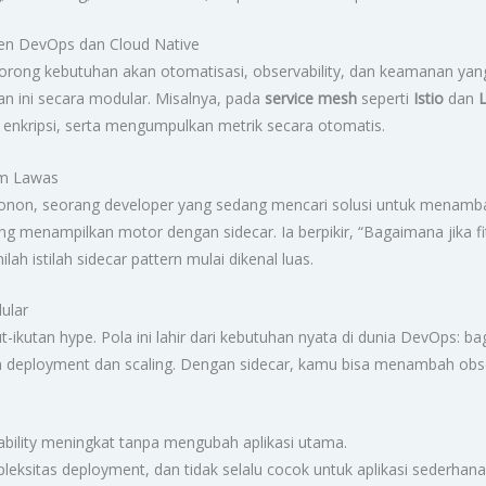
ren DevOps dan Cloud Native
ng kebutuhan akan otomatisasi, observability, dan keamanan yang l
 ini secara modular. Misalnya, pada
service mesh
seperti
Istio
dan
 enkripsi, serta mengumpulkan metrik secara otomatis.
ilm Lawas
 Konon, seorang developer yang sedang mencari solusi untuk menamba
ang menampilkan motor dengan sidecar. Ia berpikir, “Bagaimana jika f
ah istilah sidecar pattern mulai dikenal luas.
dular
ut-ikutan hype. Pola ini lahir dari kebutuhan nyata di dunia DevOps:
loyment dan scaling. Dengan sidecar, kamu bisa menambah observabi
liability meningkat tanpa mengubah aplikasi utama.
eksitas deployment, dan tidak selalu cocok untuk aplikasi sederhana