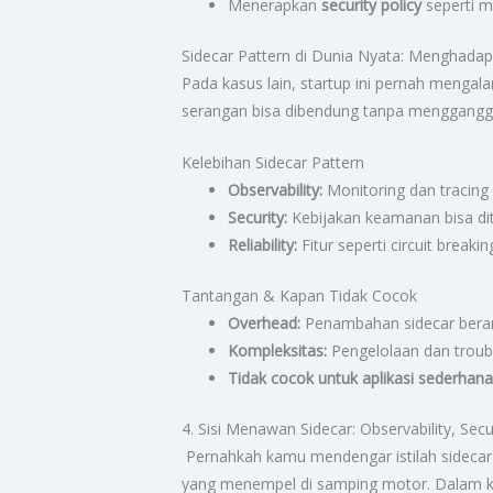
Menerapkan
security policy
seperti m
Sidecar Pattern di Dunia Nyata: Menghada
Pada kasus lain, startup ini pernah menga
serangan bisa dibendung tanpa mengganggu l
Kelebihan Sidecar Pattern
Observability:
Monitoring dan tracing
Security:
Kebijakan keamanan bisa dit
Reliability:
Fitur seperti circuit breaki
Tantangan & Kapan Tidak Cocok
Overhead:
Penambahan sidecar berart
Kompleksitas:
Pengelolaan dan trouble
Tidak cocok untuk aplikasi sederhana
4. Sisi Menawan Sidecar: Observability, Secu
Pernahkah kamu mendengar istilah sidecar pa
yang menempel di samping motor. Dalam k