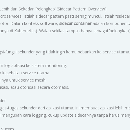
Lebih dari Sekadar ‘Pelengkap’ (Sidecar Pattern Overview)
services, istilah sidecar pattern pasti sering muncul. Istilah “sidecar”
otor. Dalam konteks software,
sidecar container
adalah komponen t
ya di Kubernetes). Walau sekilas tampak hanya sebagai ‘pelengkap’, p
si-fungsi sekunder yang tidak ingin kamu bebankan ke service utama.
 log aplikasi ke sistem monitoring.
 kesehatan service utama.
salnya untuk service mesh.
ikasi, atau otorisasi secara otomatis.
der
s-tugas sekunder dari aplikasi utama. Ini membuat aplikasi lebih m
au mengubah cara logging, cukup update sidecar-nya tanpa harus me
y Sistem