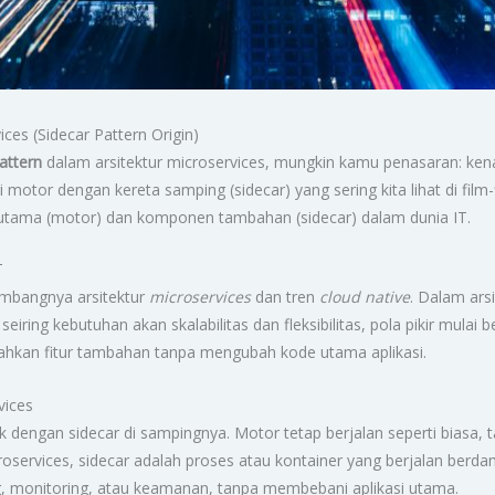
ces (Sidecar Pattern Origin)
attern
dalam arsitektur microservices, mungkin kamu penasaran: kena
ri motor dengan kereta samping (sidecar) yang sering kita lihat di film
utama (motor) dan komponen tambahan (sidecar) dalam dunia IT.
T
embangnya arsitektur
microservices
dan tren
cloud native
. Dalam arsi
ing kebutuhan akan skalabilitas dan fleksibilitas, pola pikir mulai be
bahkan fitur tambahan tanpa mengubah kode utama aplikasi.
vices
dengan sidecar di sampingnya. Motor tetap berjalan seperti biasa
services, sidecar adalah proses atau kontainer yang berjalan berda
g, monitoring, atau keamanan, tanpa membebani aplikasi utama.