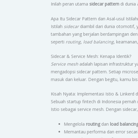
Inilah peran utama
sidecar pattern
di dunia 
Apa Itu Sidecar Pattern dan Asal-usul Istila
Istilah
sidecar
diambil dari dunia otomotif,
tambahan yang berjalan berdampingan denga
seperti
routing
,
load balancing
, keamanan,
Sidecar & Service Mesh: Kenapa Identik?
Service mesh
adalah lapisan infrastruktur 
mengadopsi sidecar pattern. Setiap microser
masuk dan keluar. Dengan begitu, kamu b
Kisah Nyata: Implementasi Istio & Linkerd d
Sebuah startup fintech di Indonesia perna
Istio sebagai service mesh. Dengan sidecar,
Mengelola
routing
dan
load balancin
Memantau performa dan error secara r