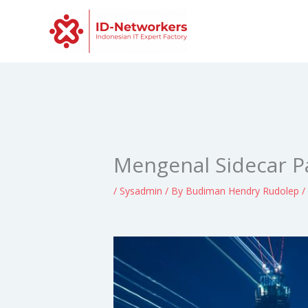
Skip
to
content
Mengenal Sidecar Pa
/
Sysadmin
/ By
Budiman Hendry Rudolep