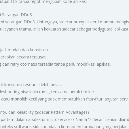
utual TLS tanpa repot mengubah kode aplikasi.
pi Serangan DDoS
lami serangan DDoS. Untungnya, sidecar proxy Linkerd mampu mengiso
ayanan utama. Inilah kekuatan sidecar sebagai ‘bodyguard’ aplikasi m
 jadi mudah dan konsisten.
erapkan secara terpusat.
ng dan retry otomatis tersedia tanpa perlu modifikasi aplikasi.
i konsumsi resource lebih besar.
shooting bisa lebih rumit, terutama untuk tim kecil.
 atau monolith kecil
yang tidak membutuhkan fitur-fitur lanjutan serv
rity, dan Reliability (Sidecar Pattern Advantages)
ttern dalam arsitektur microservices? Nama “sidecar” sendiri diambil
onteks software, sidecar adalah komponen tambahan yang berjalan 