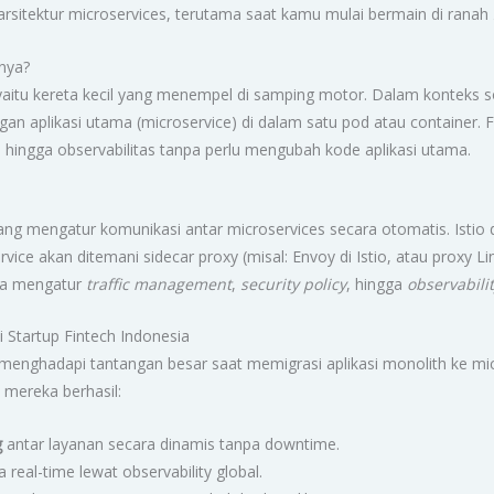
arsitektur microservices, terutama saat kamu mulai bermain di ranah
hnya?
 yaitu kereta kecil yang menempel di samping motor. Dalam konteks 
n aplikasi utama (microservice) di dalam satu pod atau container.
 hingga observabilitas tanpa perlu mengubah kode aplikasi utama.
yang mengatur komunikasi antar microservices secara otomatis. Istio
vice akan ditemani sidecar proxy (misal: Envoy di Istio, atau proxy 
isa mengatur
traffic management
,
security policy
, hingga
observabili
i Startup Fintech Indonesia
h menghadapi tantangan besar saat memigrasi aplikasi monolith ke m
 mereka berhasil:
g
antar layanan secara dinamis tanpa downtime.
eal-time lewat observability global.