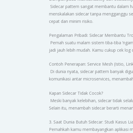
Sidecar pattern sangat membantu dalam hal 
menskalakan sidecar tanpa mengganggu ser
cepat dan minim risiko.
Pengalaman Pribadi: Sidecar Membantu Tr
Pernah suatu malam sistem tiba-tiba ‘ngamb
jadi jauh lebih mudah. Kamu cukup cek log 
Contoh Penerapan: Service Mesh (Istio, Lin
Di dunia nyata, sidecar pattern banyak di
komunikasi antar microservices, menambah k
Kapan Sidecar Tidak Cocok?
Meski banyak kelebihan, sidecar tidak selal
Selain itu, menambah sidecar berarti men
3. Saat Dunia Butuh Sidecar: Studi Kasus Li
Pernahkah kamu membayangkan aplikasi micr