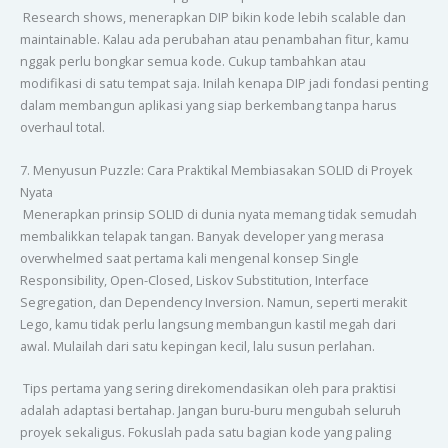
Research shows, menerapkan DIP bikin kode lebih scalable dan
maintainable. Kalau ada perubahan atau penambahan fitur, kamu
nggak perlu bongkar semua kode. Cukup tambahkan atau
modifikasi di satu tempat saja. Inilah kenapa DIP jadi fondasi penting
dalam membangun aplikasi yang siap berkembang tanpa harus
overhaul total.
7. Menyusun Puzzle: Cara Praktikal Membiasakan SOLID di Proyek
Nyata
Menerapkan prinsip SOLID di dunia nyata memang tidak semudah
membalikkan telapak tangan. Banyak developer yang merasa
overwhelmed saat pertama kali mengenal konsep Single
Responsibility, Open-Closed, Liskov Substitution, Interface
Segregation, dan Dependency Inversion. Namun, seperti merakit
Lego, kamu tidak perlu langsung membangun kastil megah dari
awal. Mulailah dari satu kepingan kecil, lalu susun perlahan.
Tips pertama yang sering direkomendasikan oleh para praktisi
adalah adaptasi bertahap. Jangan buru-buru mengubah seluruh
proyek sekaligus. Fokuslah pada satu bagian kode yang paling