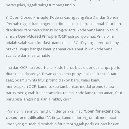
peran jelas, nggak saling tumpang tindih.
3. Open-Closed Principle: Kode si Kucing yang Bisa Dandan Sendiri
Pernah nggak, kamu ngerasa ribet tiap kali harus nambah fitur baru
di aplikasi, tapi malah harus bongkar total kode yang lama? Nah, di
sinilah
Open-Closed Principle (OCP)
jadi penyelamat. Prinsip ini
adalah salah satu fondasi utama dalam SOLID yang, menurut banyak
praktisi, wajib banget kamu pahami kalau mau bikin kode yang
scalable dan maintainable.
Inti dari OCP itu sederhana: kode harus bisa diperluas tanpa perlu
diutak-atik dasarnya. Bayangkan kamu punya aplikasi kasir. Suatu
saat, bosmu minta fitur promo diskon baru. Kalau kamu
menerapkan OCP, kamu cukup tambahkan modul promo tanpa
harus mengubah kelas transaksi utama. Kode lama tetap aman, fitur
baru bisa langsung jalan. Praktis, kan?
Prinsip ini sering dirangkum dengan kalimat:
“Open for extension,
closed for modification.”
Artinya, kamu didorong untuk membuat
kode yang mudah ditambahin fitur, tapi nggak perlu diubah bagian