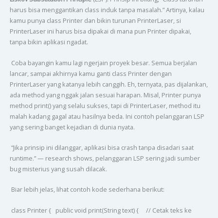
harus bisa menggantikan class induk tanpa masalah.” Artinya, kalau
kamu punya class Printer dan bikin turunan PrinterLaser, si
PrinterLaser ini harus bisa dipakai di mana pun Printer dipakai,
tanpa bikin aplikasi ngadat.
Coba bayangin kamu lagi ngerjain proyek besar. Semua berjalan
lancar, sampai akhirnya kamu ganti class Printer dengan
PrinterLaser yang katanya lebih canggih. Eh, ternyata, pas dijalankan,
ada method yang nggak jalan sesuai harapan. Misal, Printer punya
method print() yang selalu sukses, tapi di PrinterLaser, method itu
malah kadang gagal atau hasilnya beda. Ini contoh pelanggaran LSP
yang sering banget kejadian di dunia nyata.
“Jika prinsip ini dilanggar, aplikasi bisa crash tanpa disadari saat
runtime.” — research shows, pelanggaran LSP sering jadi sumber
bug misterius yang susah dilacak.
Biar lebih jelas, lihat contoh kode sederhana berikut:
class Printer { public void print(String text) { // Cetak teks ke