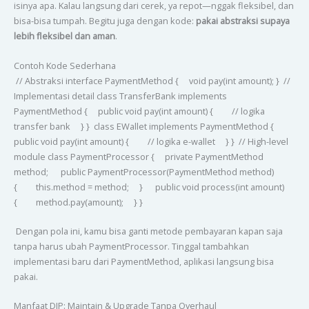
isinya apa. Kalau langsung dari cerek, ya repot—nggak fleksibel, dan
bisa-bisa tumpah. Begitu juga dengan kode:
pakai abstraksi supaya
lebih fleksibel dan aman
.
Contoh Kode Sederhana
// Abstraksi interface PaymentMethod { void pay(int amount); } //
Implementasi detail class TransferBank implements
PaymentMethod { public void pay(int amount) { // logika
transfer bank } } class EWallet implements PaymentMethod {
public void pay(int amount) { // logika e-wallet } } // High-level
module class PaymentProcessor { private PaymentMethod
method; public PaymentProcessor(PaymentMethod method)
{ this.method = method; } public void process(int amount)
{ method.pay(amount); } }
Dengan pola ini, kamu bisa ganti metode pembayaran kapan saja
tanpa harus ubah PaymentProcessor. Tinggal tambahkan
implementasi baru dari PaymentMethod, aplikasi langsung bisa
pakai.
Manfaat DIP: Maintain & Upgrade Tanpa Overhaul