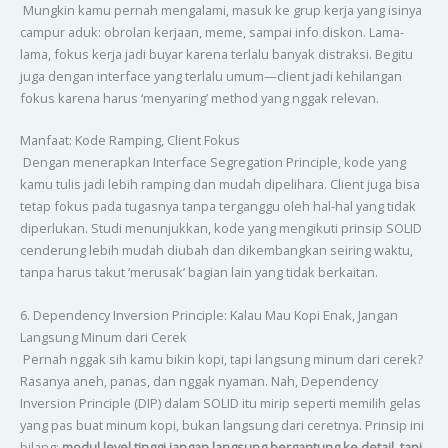
Mungkin kamu pernah mengalami, masuk ke grup kerja yang isinya
campur aduk: obrolan kerjaan, meme, sampai info diskon. Lama-
lama, fokus kerja jadi buyar karena terlalu banyak distraksi. Begitu
juga dengan interface yang terlalu umum—client jadi kehilangan
fokus karena harus ‘menyaring’ method yang nggak relevan.
Manfaat: Kode Ramping, Client Fokus
Dengan menerapkan Interface Segregation Principle, kode yang
kamu tulis jadi lebih ramping dan mudah dipelihara. Client juga bisa
tetap fokus pada tugasnya tanpa terganggu oleh hal-hal yang tidak
diperlukan. Studi menunjukkan, kode yang mengikuti prinsip SOLID
cenderung lebih mudah diubah dan dikembangkan seiring waktu,
tanpa harus takut ‘merusak’ bagian lain yang tidak berkaitan.
6. Dependency Inversion Principle: Kalau Mau Kopi Enak, Jangan
Langsung Minum dari Cerek
Pernah nggak sih kamu bikin kopi, tapi langsung minum dari cerek?
Rasanya aneh, panas, dan nggak nyaman. Nah, Dependency
Inversion Principle (DIP) dalam SOLID itu mirip seperti memilih gelas
yang pas buat minum kopi, bukan langsung dari ceretnya. Prinsip ini
bilang:
modul level tinggi jangan langsung bergantung ke detail, tapi