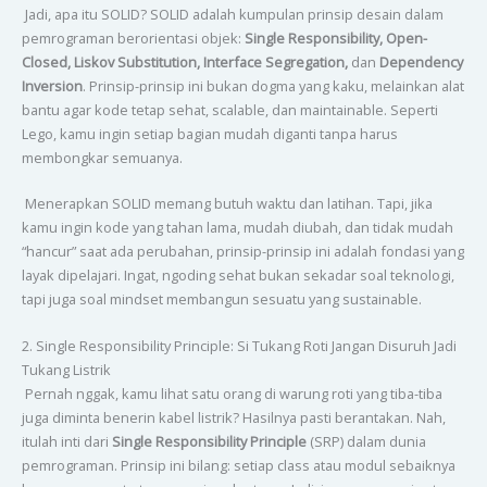
Jadi, apa itu SOLID? SOLID adalah kumpulan prinsip desain dalam
pemrograman berorientasi objek:
Single Responsibility, Open-
Closed, Liskov Substitution, Interface Segregation,
dan
Dependency
Inversion
. Prinsip-prinsip ini bukan dogma yang kaku, melainkan alat
bantu agar kode tetap sehat, scalable, dan maintainable. Seperti
Lego, kamu ingin setiap bagian mudah diganti tanpa harus
membongkar semuanya.
Menerapkan SOLID memang butuh waktu dan latihan. Tapi, jika
kamu ingin kode yang tahan lama, mudah diubah, dan tidak mudah
“hancur” saat ada perubahan, prinsip-prinsip ini adalah fondasi yang
layak dipelajari. Ingat, ngoding sehat bukan sekadar soal teknologi,
tapi juga soal mindset membangun sesuatu yang sustainable.
2. Single Responsibility Principle: Si Tukang Roti Jangan Disuruh Jadi
Tukang Listrik
Pernah nggak, kamu lihat satu orang di warung roti yang tiba-tiba
juga diminta benerin kabel listrik? Hasilnya pasti berantakan. Nah,
itulah inti dari
Single Responsibility Principle
(SRP) dalam dunia
pemrograman. Prinsip ini bilang: setiap class atau modul sebaiknya