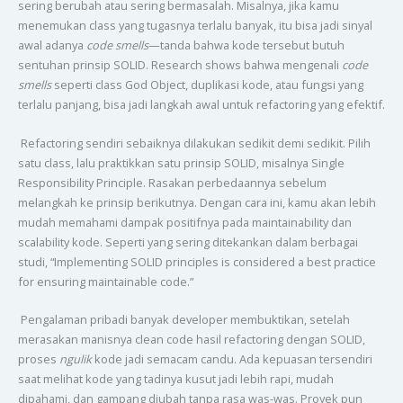
sering berubah atau sering bermasalah. Misalnya, jika kamu
menemukan class yang tugasnya terlalu banyak, itu bisa jadi sinyal
awal adanya
code smells
—tanda bahwa kode tersebut butuh
sentuhan prinsip SOLID. Research shows bahwa mengenali
code
smells
seperti class God Object, duplikasi kode, atau fungsi yang
terlalu panjang, bisa jadi langkah awal untuk refactoring yang efektif.
Refactoring sendiri sebaiknya dilakukan sedikit demi sedikit. Pilih
satu class, lalu praktikkan satu prinsip SOLID, misalnya Single
Responsibility Principle. Rasakan perbedaannya sebelum
melangkah ke prinsip berikutnya. Dengan cara ini, kamu akan lebih
mudah memahami dampak positifnya pada maintainability dan
scalability kode. Seperti yang sering ditekankan dalam berbagai
studi, “Implementing SOLID principles is considered a best practice
for ensuring maintainable code.”
Pengalaman pribadi banyak developer membuktikan, setelah
merasakan manisnya clean code hasil refactoring dengan SOLID,
proses
ngulik
kode jadi semacam candu. Ada kepuasan tersendiri
saat melihat kode yang tadinya kusut jadi lebih rapi, mudah
dipahami, dan gampang diubah tanpa rasa was-was. Proyek pun