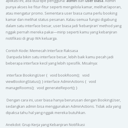
aplikasi ini, ada dua tipe pengguna:
admin
dan
user biasa
. Admin
punya akses ke fitur-fitur seperti mengelola kamar, melihat laporan,
atau mengatur promo. Sementara user biasa cuma perlu booking
kamar dan melihat status pesanan. Kalau semua fungsi digabung
dalam satu interface besar, user biasa jadi ‘kebanjiran’ method yang
nggak pernah mereka pakai—mirip seperti kamu yang kebanjiran
notifikasi di grup WA keluarga.
Contoh Kode: Memecah Interface Raksasa
Daripada bikin satu interface besar, lebih baik kamu pecah jadi
beberapa interface kecil yang lebih spesifik. Misalnya:
interface BookingUser { void bookRoom(); void
viewBookingStatus(); } interface AdminActions { void
manageRooms(); void generateReport(); }
Dengan cara ini, user biasa hanya berurusan dengan BookingUser,
sedangkan admin bisa menggunakan AdminActions. Tidak ada yang
dipaksa tahu hal yang nggak mereka butuhkan.
Anekdot: Grup Kerja yang Kebanjiran Notifikasi