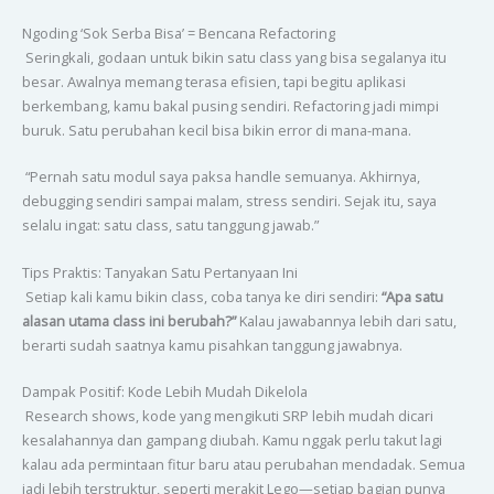
Ngoding ‘Sok Serba Bisa’ = Bencana Refactoring
Seringkali, godaan untuk bikin satu class yang bisa segalanya itu
besar. Awalnya memang terasa efisien, tapi begitu aplikasi
berkembang, kamu bakal pusing sendiri. Refactoring jadi mimpi
buruk. Satu perubahan kecil bisa bikin error di mana-mana.
“Pernah satu modul saya paksa handle semuanya. Akhirnya,
debugging sendiri sampai malam, stress sendiri. Sejak itu, saya
selalu ingat: satu class, satu tanggung jawab.”
Tips Praktis: Tanyakan Satu Pertanyaan Ini
Setiap kali kamu bikin class, coba tanya ke diri sendiri:
“Apa satu
alasan utama class ini berubah?”
Kalau jawabannya lebih dari satu,
berarti sudah saatnya kamu pisahkan tanggung jawabnya.
Dampak Positif: Kode Lebih Mudah Dikelola
Research shows, kode yang mengikuti SRP lebih mudah dicari
kesalahannya dan gampang diubah. Kamu nggak perlu takut lagi
kalau ada permintaan fitur baru atau perubahan mendadak. Semua
jadi lebih terstruktur, seperti merakit Lego—setiap bagian punya