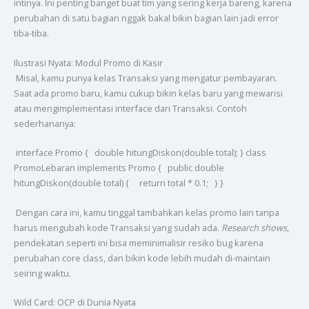
intinya. Ini penting banget buat tim yang sering kerja bareng, karena
perubahan di satu bagian nggak bakal bikin bagian lain jadi error
tiba-tiba.
Ilustrasi Nyata: Modul Promo di Kasir
Misal, kamu punya kelas Transaksi yang mengatur pembayaran.
Saat ada promo baru, kamu cukup bikin kelas baru yang mewarisi
atau mengimplementasi interface dari Transaksi. Contoh
sederhananya:
interface Promo { double hitungDiskon(double total); } class
PromoLebaran implements Promo { public double
hitungDiskon(double total) { return total * 0.1; } }
Dengan cara ini, kamu tinggal tambahkan kelas promo lain tanpa
harus mengubah kode Transaksi yang sudah ada.
Research shows
,
pendekatan seperti ini bisa meminimalisir resiko bug karena
perubahan core class, dan bikin kode lebih mudah di-maintain
seiring waktu.
Wild Card: OCP di Dunia Nyata