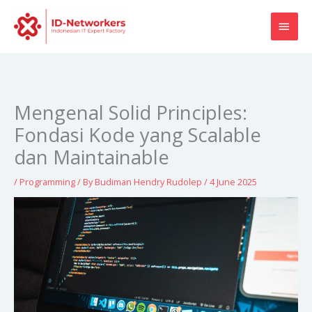
Skip
MAI
to
content
MEN
Mengenal Solid Principles:
Fondasi Kode yang Scalable
dan Maintainable
/
Programming
/ By
Budiman Hendry Rudolep
/
4 June 2025