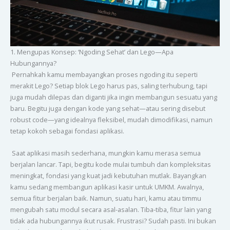
1. Mengupas Konsep: ‘Ngoding Sehat’ dan Lego—Apa
Hubungannya?
Pernahkah kamu membayangkan proses ngoding itu seperti
merakit Lego? Setiap blok Lego harus pas, saling terhubung, tapi
juga mudah dilepas dan diganti jika ingin membangun sesuatu yang
baru. Begitu juga dengan kode yang sehat—atau sering disebut
robust code—yang idealnya fleksibel, mudah dimodifikasi, namun
tetap kokoh sebagai fondasi aplikasi.
Saat aplikasi masih sederhana, mungkin kamu merasa semua
berjalan lancar. Tapi, begitu kode mulai tumbuh dan kompleksitas
meningkat, fondasi yang kuat jadi kebutuhan mutlak. Bayangkan
kamu sedang membangun aplikasi kasir untuk UMKM. Awalnya,
semua fitur berjalan baik. Namun, suatu hari, kamu atau timmu
mengubah satu modul secara asal-asalan. Tiba-tiba, fitur lain yang
tidak ada hubungannya ikut rusak. Frustrasi? Sudah pasti. Ini bukan