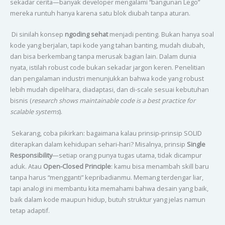
sekadar cerita—banyak developer mengalami “bangunan Lego”
mereka runtuh hanya karena satu blok diubah tanpa aturan.
Di sinilah konsep
ngoding sehat
menjadi penting. Bukan hanya soal
kode yang berjalan, tapi kode yang tahan banting, mudah diubah,
dan bisa berkembang tanpa merusak bagian lain. Dalam dunia
nyata, istilah robust code bukan sekadar jargon keren. Penelitian
dan pengalaman industri menunjukkan bahwa kode yang robust
lebih mudah dipelihara, diadaptasi, dan di-scale sesuai kebutuhan
bisnis (
research shows maintainable code is a best practice for
scalable systems
).
Sekarang, coba pikirkan: bagaimana kalau prinsip-prinsip SOLID
diterapkan dalam kehidupan sehari-hari? Misalnya, prinsip
Single
Responsibility
—setiap orang punya tugas utama, tidak dicampur
aduk. Atau
Open-Closed Principle
: kamu bisa menambah skill baru
tanpa harus “mengganti” kepribadianmu. Memang terdengar liar,
tapi analogi ini membantu kita memahami bahwa desain yang baik,
baik dalam kode maupun hidup, butuh struktur yang jelas namun
tetap adaptif.