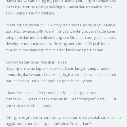
hanya punya satu tanggung jawab utama. Jadi, jangan sampai satu
class ngurusin segalanya sekaligus—mulai dari transaksi, cetak
struk, sampai kirim notifikasi.
Menurut
Mengenal SOLID Principles: Fondasi Kode yang Scalable
dan Maintainable
, SRP adalah fondasi penting supaya kode kamu
tetap rapi dan mudah dikembangkan. Studi dan pengalaman para
developer menunjukkan, kode yang mengikuti SRP jauh lebih
mudah di-maintain dan minim error ketika ada perubahan.
Contoh Sederhana: Pisahkan Tugas!
Bayangkan kamu lagi bikin aplikasi kasir. Jangan campur aduk
semua logika ke satu class. Misal, logika transaksi dan cetak struk
harus dipisah. Berikut contoh singkat dalam Python:
class Transaksi: def proses(self): # logika proses
transaksi pass class CetakStruk: def cetak(self, data): #
logika cetak struk pass
Dengan begini, kalau nanti ada perubahan di cara cetak struk, kamu
nggak perlu bongkar logika transaksi. Praktis, kan?