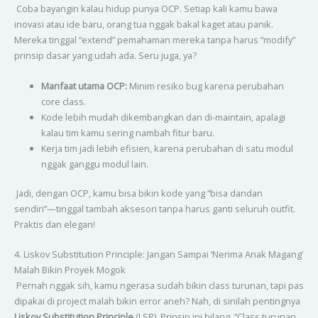
Coba bayangin kalau hidup punya OCP. Setiap kali kamu bawa
inovasi atau ide baru, orang tua nggak bakal kaget atau panik.
Mereka tinggal “extend” pemahaman mereka tanpa harus “modify”
prinsip dasar yang udah ada. Seru juga, ya?
Manfaat utama OCP:
Minim resiko bug karena perubahan
core class.
Kode lebih mudah dikembangkan dan di-maintain, apalagi
kalau tim kamu sering nambah fitur baru.
Kerja tim jadi lebih efisien, karena perubahan di satu modul
nggak ganggu modul lain.
Jadi, dengan OCP, kamu bisa bikin kode yang “bisa dandan
sendiri”—tinggal tambah aksesori tanpa harus ganti seluruh outfit.
Praktis dan elegan!
4. Liskov Substitution Principle: Jangan Sampai ‘Nerima Anak Magang’
Malah Bikin Proyek Mogok
Pernah nggak sih, kamu ngerasa sudah bikin class turunan, tapi pas
dipakai di project malah bikin error aneh? Nah, di sinilah pentingnya
Liskov Substitution Principle
(LSP). Prinsip ini bilang, “Class turunan