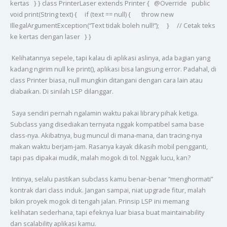
kertas } } class PrinterLaser extends Printer { @Override public
void print(String text) { if (text == null) { throw new
IllegalArgumentException(“Text tidak boleh null!”); } // Cetak teks
ke kertas dengan laser } }
Kelihatannya sepele, tapi kalau di aplikasi aslinya, ada bagian yang
kadang ngirim null ke print(), aplikasi bisa langsung error. Padahal, di
class Printer biasa, null mungkin ditangani dengan cara lain atau
diabaikan. Di sinilah LSP dilanggar.
Saya sendiri pernah ngalamin waktu pakai library pihak ketiga.
Subclass yang disediakan ternyata nggak kompatibel sama base
class-nya. Akibatnya, bug muncul di mana-mana, dan tracing-nya
makan waktu berjam-jam. Rasanya kayak dikasih mobil pengganti,
tapi pas dipakai mudik, malah mogok di tol. Nggak lucu, kan?
Intinya, selalu pastikan subclass kamu benar-benar “menghormati”
kontrak dari class induk. Jangan sampai, niat upgrade fitur, malah
bikin proyek mogok di tengah jalan. Prinsip LSP ini memang
kelihatan sederhana, tapi efeknya luar biasa buat maintainability
dan scalability aplikasi kamu.