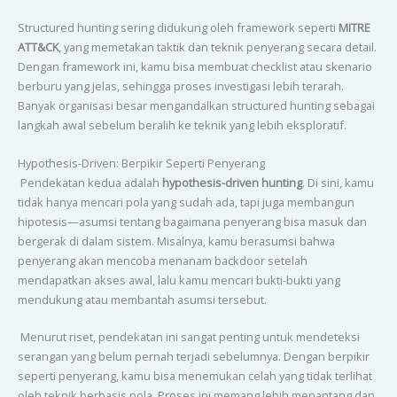
Structured hunting sering didukung oleh framework seperti
MITRE
ATT&CK
, yang memetakan taktik dan teknik penyerang secara detail.
Dengan framework ini, kamu bisa membuat checklist atau skenario
berburu yang jelas, sehingga proses investigasi lebih terarah.
Banyak organisasi besar mengandalkan structured hunting sebagai
langkah awal sebelum beralih ke teknik yang lebih eksploratif.
Hypothesis-Driven: Berpikir Seperti Penyerang
Pendekatan kedua adalah
hypothesis-driven hunting
. Di sini, kamu
tidak hanya mencari pola yang sudah ada, tapi juga membangun
hipotesis—asumsi tentang bagaimana penyerang bisa masuk dan
bergerak di dalam sistem. Misalnya, kamu berasumsi bahwa
penyerang akan mencoba menanam backdoor setelah
mendapatkan akses awal, lalu kamu mencari bukti-bukti yang
mendukung atau membantah asumsi tersebut.
Menurut riset, pendekatan ini sangat penting untuk mendeteksi
serangan yang belum pernah terjadi sebelumnya. Dengan berpikir
seperti penyerang, kamu bisa menemukan celah yang tidak terlihat
oleh teknik berbasis pola. Proses ini memang lebih menantang dan