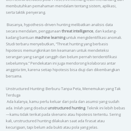
membutuhkan pemahaman mendalam tentang sistem, aplikasi,
serta taktik penyerang.
Biasanya, hypothesis-driven hunting melibatkan analisis data
secara mendalam, penggunaan
threat intelligence
, dan kadang-
kadang bantuan
machine learning
untuk mengidentifikasi anomali.
Studi terbaru menyebutkan, “Threat hunting yang berbasis
hipotesis memungkinkan tim keamanan untuk mendeteksi
serangan yang sangat canggih dan belum pernah teridentifikasi
sebelumnya.” Pendekatan ini juga mendorong kolaborasi antar
anggota tim, karena setiap hipotesis bisa diuji dan dikembangkan
bersama.
Unstructured Hunting: Berburu Tanpa Peta, Menemukan yang Tak
Terduga
Ada kalanya, kamu perlu keluar dari pola dan asumsi yang sudah
ada. Inilah yang disebut
unstructured hunting
. Teknik ini lebih bebas
—kamu tidak terikat pada skenario atau hipotesis tertentu. Sering
kali, unstructured hunting dilakukan saat ada firasat atau
kecurigaan, tapi belum ada bukti atau pola yang jelas.