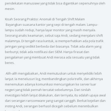
pendekatan manusiawi yang tidak bisa digantikan sepenuhnya oleh
mesin.
Kisah Seorang Praktisi: Anomali di Tengah Shift Malam
Bayangkan suasana kantor yang sepi di tengah malam. Lampu-
lampu sudah redup, hanya layar monitor yang masih menyala.
Seorang analis keamanan, sebut saja Andi, sedang menjalani shift
malamnya. Di tengah rasa kantuk, ia memperhatikan ada pola trafik
jaringan yang sedikit berbeda dari biasanya. Tidak ada alarm yang
berbunyi, tidak ada notifikasi dari SIEM. Hanya firasat dan
pengalaman yang membuat Andi merasa ada sesuatu yang tidak
beres.
Alih-alih mengabaikan, Andi memutuskan untuk menyelidiki lebih
lanjut. Ia menelusuri log, membandingkan pola trafik, dan akhirnya
menemukan adanya komunikasi mencurigakan ke server luar
negeri yang tidak pernah tercatat sebelumnya. Dari sinilah
investigasi lebih lanjut dilakukan, dan ternyata, itu adalah upaya awal
dari serangan ransomware yang sangat canggih. Berkat kejelian dan
insting Andi, serangan berhasil dicegah sebelum menimbulkan