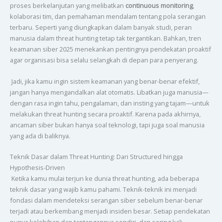
proses berkelanjutan yang melibatkan
continuous monitoring
,
kolaborasi tim, dan pemahaman mendalam tentang pola serangan
terbaru. Seperti yang diungkapkan dalam banyak studi, peran
manusia dalam threat hunting tetap tak tergantikan. Bahkan, tren
keamanan siber 2025 menekankan pentingnya pendekatan proaktif
agar organisasi bisa selalu selangkah di depan para penyerang.
Jadi, jika kamu ingin sistem keamanan yang benar-benar efektif,
jangan hanya mengandalkan alat otomatis. Libatkan juga manusia—
dengan rasa ingin tahu, pengalaman, dan insting yang tajam—untuk
melakukan threat hunting secara proaktif. Karena pada akhirnya,
ancaman siber bukan hanya soal teknologi, tapi juga soal manusia
yang ada di baliknya.
Teknik Dasar dalam Threat Hunting: Dari Structured hingga
Hypothesis-Driven
Ketika kamu mulai terjun ke dunia threat hunting, ada beberapa
teknik dasar yang wajib kamu pahami. Teknik-teknik ini menjadi
fondasi dalam mendeteksi serangan siber sebelum benar-benar
terjadi atau berkembang menjadi insiden besar. Setiap pendekatan
punya kelebihan dan tantangannya sendiri, dan sering kali,