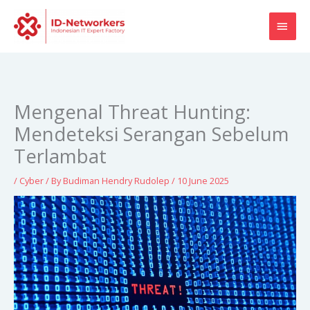
Skip
MAI
to
content
MEN
Mengenal Threat Hunting:
Mendeteksi Serangan Sebelum
Terlambat
/
Cyber
/ By
Budiman Hendry Rudolep
/
10 June 2025