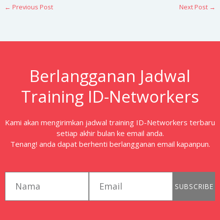
←
Previous Post
Next Post
→
Berlangganan Jadwal
Training ID-Networkers
Kami akan mengirimkan jadwal training ID-Networkers terbaru
setiap akhir bulan ke email anda.
Tenang! anda dapat berhenti berlangganan email kapanpun.
first_name
email
SUBSCRIBE