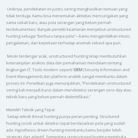
Uniknya, pendekatan ini justru sering menghasilkan temuan yang
tidak terduga. Kamu bisa menemukan aktivitas mencurigakan yang
sama sekali baru, atau pola serangan yang belum pernah
terdokumentasi. Banyak peneliti keamanan menyebut unstructured
hunting sebagai “berburu tanpa peta”—kamu mengandalkan intuisi,
pengalaman, dan kepekaan terhadap anomali sekecil apa pun.
Meski terdengar acak, unstructured hunting tetap membutuhkan
keterampilan analisis data dan pemahaman mendalam tentang
lingkungan IT. Tools modern seperti
SIEM
(Security Information and
Event Management) dan platform analitik sangat membantu dalam
proses ini. Penelitian juga menunjukkan, “Pendekatan unstructured
sering kali menjadi kunci dalam mendeteksi serangan zero-day atau
teknik baru yang belum pernah diidentifikasi.”
Memilih Teknik yang Tepat
Setiap teknik threat hunting punya peran penting. Structured
hunting cocok untuk deteksi cepat berdasarkan pola yang sudah
ada. Hypothesis-driven hunting membantu kamu berpikir lebih
strategis dan adaptif. Sementara unstructured hunting membuka