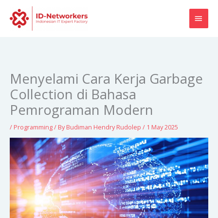
Skip
MAI
to
content
MEN
Menyelami Cara Kerja Garbage
Collection di Bahasa
Pemrograman Modern
/
Programming
/ By
Budiman Hendry Rudolep
/
1 May 2025