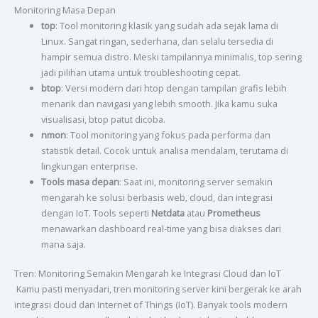
Monitoring Masa Depan
top
: Tool monitoring klasik yang sudah ada sejak lama di
Linux. Sangat ringan, sederhana, dan selalu tersedia di
hampir semua distro. Meski tampilannya minimalis, top sering
jadi pilihan utama untuk troubleshooting cepat.
btop
: Versi modern dari htop dengan tampilan grafis lebih
menarik dan navigasi yang lebih smooth. Jika kamu suka
visualisasi, btop patut dicoba.
nmon
: Tool monitoring yang fokus pada performa dan
statistik detail. Cocok untuk analisa mendalam, terutama di
lingkungan enterprise.
Tools masa depan
: Saat ini, monitoring server semakin
mengarah ke solusi berbasis web, cloud, dan integrasi
dengan IoT. Tools seperti
Netdata
atau
Prometheus
menawarkan dashboard real-time yang bisa diakses dari
mana saja.
Tren: Monitoring Semakin Mengarah ke Integrasi Cloud dan IoT
Kamu pasti menyadari, tren monitoring server kini bergerak ke arah
integrasi cloud dan Internet of Things (IoT). Banyak tools modern