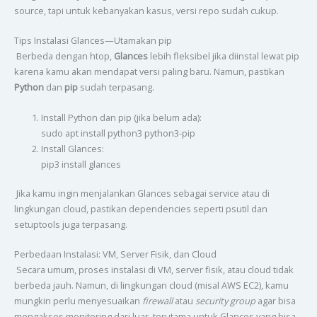
source, tapi untuk kebanyakan kasus, versi repo sudah cukup.
Tips Instalasi Glances—Utamakan pip
Berbeda dengan htop,
Glances
lebih fleksibel jika diinstal lewat pip
karena kamu akan mendapat versi paling baru. Namun, pastikan
Python
dan
pip
sudah terpasang.
Install Python dan pip (jika belum ada):
sudo apt install python3 python3-pip
Install Glances:
pip3 install glances
Jika kamu ingin menjalankan Glances sebagai service atau di
lingkungan cloud, pastikan dependencies seperti psutil dan
setuptools juga terpasang.
Perbedaan Instalasi: VM, Server Fisik, dan Cloud
Secara umum, proses instalasi di VM, server fisik, atau cloud tidak
berbeda jauh. Namun, di lingkungan cloud (misal AWS EC2), kamu
mungkin perlu menyesuaikan
firewall
atau
security group
agar bisa
mengakses monitoring dari luar, terutama untuk Glances yang bisa