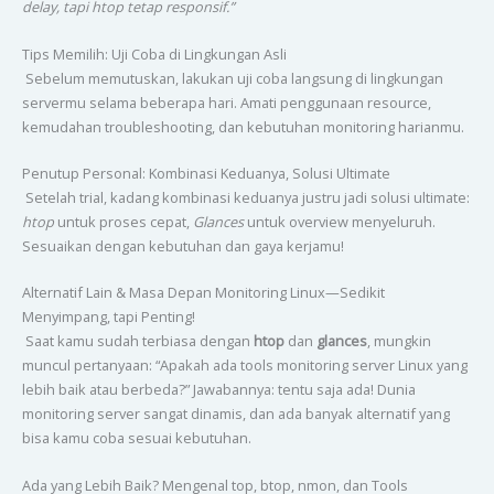
delay, tapi htop tetap responsif.”
Tips Memilih: Uji Coba di Lingkungan Asli
Sebelum memutuskan, lakukan uji coba langsung di lingkungan
servermu selama beberapa hari. Amati penggunaan resource,
kemudahan troubleshooting, dan kebutuhan monitoring harianmu.
Penutup Personal: Kombinasi Keduanya, Solusi Ultimate
Setelah trial, kadang kombinasi keduanya justru jadi solusi ultimate:
htop
untuk proses cepat,
Glances
untuk overview menyeluruh.
Sesuaikan dengan kebutuhan dan gaya kerjamu!
Alternatif Lain & Masa Depan Monitoring Linux—Sedikit
Menyimpang, tapi Penting!
Saat kamu sudah terbiasa dengan
htop
dan
glances
, mungkin
muncul pertanyaan: “Apakah ada tools monitoring server Linux yang
lebih baik atau berbeda?” Jawabannya: tentu saja ada! Dunia
monitoring server sangat dinamis, dan ada banyak alternatif yang
bisa kamu coba sesuai kebutuhan.
Ada yang Lebih Baik? Mengenal top, btop, nmon, dan Tools