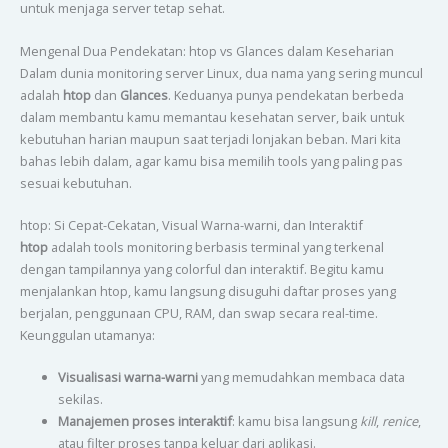
untuk menjaga server tetap sehat.
Mengenal Dua Pendekatan: htop vs Glances dalam Keseharian
Dalam dunia monitoring server Linux, dua nama yang sering muncul
adalah
htop
dan
Glances
. Keduanya punya pendekatan berbeda
dalam membantu kamu memantau kesehatan server, baik untuk
kebutuhan harian maupun saat terjadi lonjakan beban. Mari kita
bahas lebih dalam, agar kamu bisa memilih tools yang paling pas
sesuai kebutuhan.
htop: Si Cepat-Cekatan, Visual Warna-warni, dan Interaktif
htop
adalah tools monitoring berbasis terminal yang terkenal
dengan tampilannya yang colorful dan interaktif. Begitu kamu
menjalankan htop, kamu langsung disuguhi daftar proses yang
berjalan, penggunaan CPU, RAM, dan swap secara real-time.
Keunggulan utamanya:
Visualisasi warna-warni
yang memudahkan membaca data
sekilas.
Manajemen proses interaktif
: kamu bisa langsung
kill
,
renice
,
atau filter proses tanpa keluar dari aplikasi.