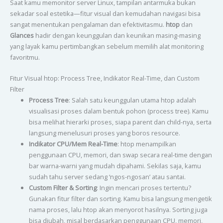
Saat kamu memonitor server Linux, tampilan antarmuka bukan
sekadar soal estetika—fitur visual dan kemudahan navigasi bisa
sangat menentukan pengalaman dan efektivitasmu.
htop
dan
Glances
hadir dengan keunggulan dan keunikan masing-masing
yang layak kamu pertimbangkan sebelum memilih alat monitoring
favoritmu.
Fitur Visual htop: Process Tree, Indikator Real-Time, dan Custom
Filter
Process Tree
: Salah satu keunggulan utama htop adalah
visualisasi proses dalam bentuk pohon (process tree). Kamu
bisa melihat hierarki proses, siapa parent dan child-nya, serta
langsung menelusuri proses yang boros resource.
Indikator CPU/Mem Real-Time
: htop menampilkan
penggunaan CPU, memori, dan swap secara real-time dengan
bar warna-warni yang mudah dipahami. Sekilas saja, kamu
sudah tahu server sedang ‘ngos-ngosan’ atau santai.
Custom Filter & Sorting
: Ingin mencari proses tertentu?
Gunakan fitur filter dan sorting. Kamu bisa langsung mengetik
nama proses, lalu htop akan menyorot hasilnya. Sorting juga
bisa diubah, misal berdasarkan penggunaan CPU, memori,