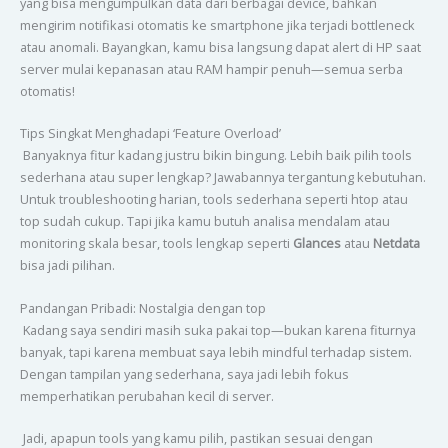
yang bisa mengumpulkan data dari berbagai device, bahkan
mengirim notifikasi otomatis ke smartphone jika terjadi bottleneck
atau anomali. Bayangkan, kamu bisa langsung dapat alert di HP saat
server mulai kepanasan atau RAM hampir penuh—semua serba
otomatis!
Tips Singkat Menghadapi ‘Feature Overload’
Banyaknya fitur kadang justru bikin bingung. Lebih baik pilih tools
sederhana atau super lengkap? Jawabannya tergantung kebutuhan.
Untuk troubleshooting harian, tools sederhana seperti htop atau
top sudah cukup. Tapi jika kamu butuh analisa mendalam atau
monitoring skala besar, tools lengkap seperti
Glances
atau
Netdata
bisa jadi pilihan.
Pandangan Pribadi: Nostalgia dengan top
Kadang saya sendiri masih suka pakai top—bukan karena fiturnya
banyak, tapi karena membuat saya lebih mindful terhadap sistem.
Dengan tampilan yang sederhana, saya jadi lebih fokus
memperhatikan perubahan kecil di server.
Jadi, apapun tools yang kamu pilih, pastikan sesuai dengan