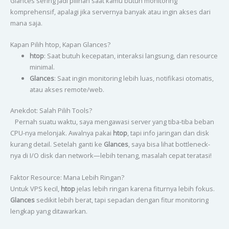
Glances sering jadi pilihan saat kamu butuh monitoring
komprehensif, apalagi jika servernya banyak atau ingin akses dari
mana saja.
Kapan Pilih htop, Kapan Glances?
htop
: Saat butuh kecepatan, interaksi langsung, dan resource
minimal.
Glances
: Saat ingin monitoring lebih luas, notifikasi otomatis,
atau akses remote/web.
Anekdot: Salah Pilih Tools?
Pernah suatu waktu, saya mengawasi server yang tiba-tiba beban
CPU-nya melonjak. Awalnya pakai
htop
, tapi info jaringan dan disk
kurang detail. Setelah ganti ke
Glances
, saya bisa lihat bottleneck-
nya di I/O disk dan network—lebih tenang, masalah cepat teratasi!
Faktor Resource: Mana Lebih Ringan?
Untuk VPS kecil,
htop
jelas lebih ringan karena fiturnya lebih fokus.
Glances
sedikit lebih berat, tapi sepadan dengan fitur monitoring
lengkap yang ditawarkan.