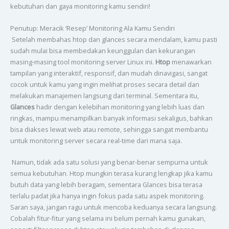
kebutuhan dan gaya monitoring kamu sendiri!
Penutup: Meracik ‘Resep’ Monitoring Ala Kamu Sendiri
Setelah membahas htop dan glances secara mendalam, kamu pasti
sudah mulai bisa membedakan keunggulan dan kekurangan
masing-masing tool monitoring server Linux ini.
Htop
menawarkan
tampilan yang interaktif, responsif, dan mudah dinavigasi, sangat
cocok untuk kamu yang ingin melihat proses secara detail dan
melakukan manajemen langsung dari terminal. Sementara itu,
Glances
hadir dengan kelebihan monitoring yang lebih luas dan
ringkas, mampu menampilkan banyak informasi sekaligus, bahkan
bisa diakses lewat web atau remote, sehingga sangat membantu
untuk monitoring server secara real-time dari mana saja.
Namun, tidak ada satu solusi yang benar-benar sempurna untuk
semua kebutuhan. Htop mungkin terasa kurang lengkap jika kamu
butuh data yang lebih beragam, sementara Glances bisa terasa
terlalu padat jika hanya ingin fokus pada satu aspek monitoring.
Saran saya, jangan ragu untuk mencoba keduanya secara langsung.
Cobalah fitur-fitur yang selama ini belum pernah kamu gunakan,