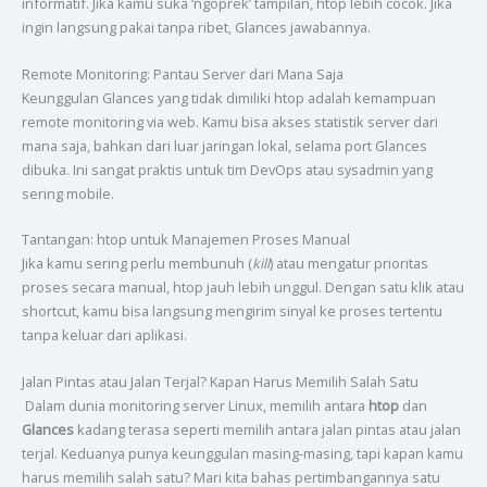
informatif. Jika kamu suka ‘ngoprek’ tampilan, htop lebih cocok. Jika
ingin langsung pakai tanpa ribet, Glances jawabannya.
Remote Monitoring: Pantau Server dari Mana Saja
Keunggulan Glances yang tidak dimiliki htop adalah kemampuan
remote monitoring via web. Kamu bisa akses statistik server dari
mana saja, bahkan dari luar jaringan lokal, selama port Glances
dibuka. Ini sangat praktis untuk tim DevOps atau sysadmin yang
sering mobile.
Tantangan: htop untuk Manajemen Proses Manual
Jika kamu sering perlu membunuh (
kill
) atau mengatur prioritas
proses secara manual, htop jauh lebih unggul. Dengan satu klik atau
shortcut, kamu bisa langsung mengirim sinyal ke proses tertentu
tanpa keluar dari aplikasi.
Jalan Pintas atau Jalan Terjal? Kapan Harus Memilih Salah Satu
Dalam dunia monitoring server Linux, memilih antara
htop
dan
Glances
kadang terasa seperti memilih antara jalan pintas atau jalan
terjal. Keduanya punya keunggulan masing-masing, tapi kapan kamu
harus memilih salah satu? Mari kita bahas pertimbangannya satu