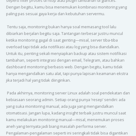
seperti filter proses di htop atau plugin tambahan di glances.
Dengan begitu, kamu bisa menemukan kombinasi monitoring yang
paling pas sesuai gaya kerja dan kebutuhan servermu.
Tentu saja, monitoring bukan hanya soal memasang tool lalu
dibiarkan berjalan begitu saja. Tantangan terbesar justru muncul
ketika monitoring gagal di saat genting—misal, server tiba-tiba
overload tapi tidak ada notifikasi atau log yang bisa diandalkan.
Untuk itu, penting sekali menyiapkan backup atau sistem notifikasi
tambahan, seperti integrasi dengan email, Telegram, atau bahkan
dashboard monitoring berbasis web. Dengan begitu, kamu tidak
hanya mengandalkan satu alat, tapi punya lapisan keamanan ekstra
jika terjadi hal yang tidak diinginkan.
Pada akhirnya, monitoring server Linux adalah soal pendekatan dan
kebiasaan seorang admin. Setiap orang punya ‘resep’ sendiri: ada
yang suka monitoring manual, ada juga yang mengandalkan
otomatisasi. Jangan lupa, kadang insight terbaik justru muncul saat
kamu melakukan monitoring manual—misal, menemukan proses
aneh yang ternyata jadi biang masalah performa server.
Pengalaman-pengalaman seperti ini seringkali tidak bisa digantikan