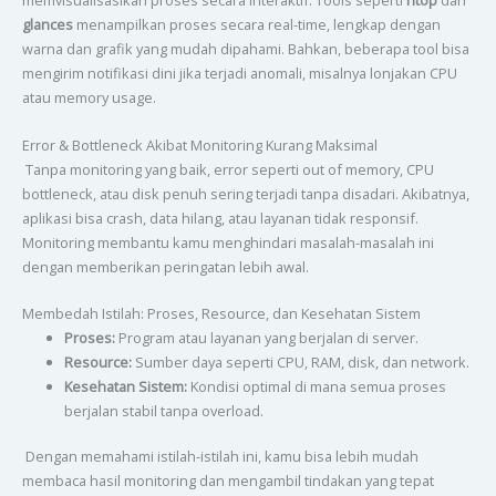
memvisualisasikan proses secara interaktif. Tools seperti
htop
dan
glances
menampilkan proses secara real-time, lengkap dengan
warna dan grafik yang mudah dipahami. Bahkan, beberapa tool bisa
mengirim notifikasi dini jika terjadi anomali, misalnya lonjakan CPU
atau memory usage.
Error & Bottleneck Akibat Monitoring Kurang Maksimal
Tanpa monitoring yang baik, error seperti out of memory, CPU
bottleneck, atau disk penuh sering terjadi tanpa disadari. Akibatnya,
aplikasi bisa crash, data hilang, atau layanan tidak responsif.
Monitoring membantu kamu menghindari masalah-masalah ini
dengan memberikan peringatan lebih awal.
Membedah Istilah: Proses, Resource, dan Kesehatan Sistem
Proses:
Program atau layanan yang berjalan di server.
Resource:
Sumber daya seperti CPU, RAM, disk, dan network.
Kesehatan Sistem:
Kondisi optimal di mana semua proses
berjalan stabil tanpa overload.
Dengan memahami istilah-istilah ini, kamu bisa lebih mudah
membaca hasil monitoring dan mengambil tindakan yang tepat