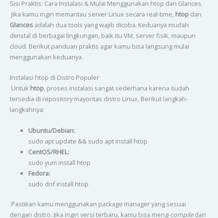
Sisi Praktis: Cara Instalasi & Mulai Menggunakan htop dan Glances
Jika kamu ingin memantau server Linux secara real-time,
htop
dan
Glances
adalah dua tools yang wajib dicoba. Keduanya mudah
diinstal di berbagai lingkungan, baik itu VM, server fisik, maupun
cloud. Berikut panduan praktis agar kamu bisa langsung mulai
menggunakan keduanya.
Instalasi htop di Distro Populer
Untuk
htop
, proses instalasi sangat sederhana karena sudah
tersedia di repository mayoritas distro Linux. Berikut langkah-
langkahnya:
Ubuntu/Debian:
sudo apt update && sudo apt install htop
CentOS/RHEL:
sudo yum install htop
Fedora:
sudo dnf install htop
Pastikan kamu menggunakan package manager yang sesuai
dengan distro. Jika ingin versi terbaru, kamu bisa meng-
compile
dari