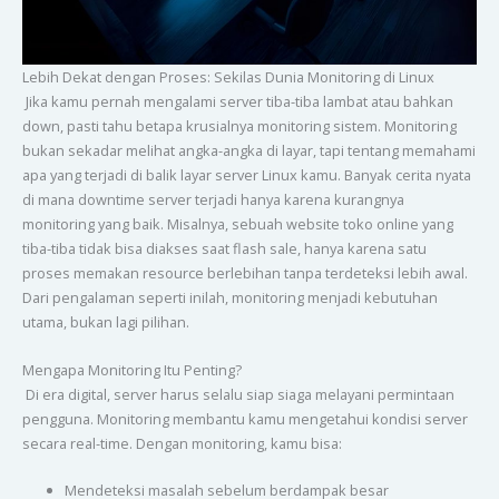
Lebih Dekat dengan Proses: Sekilas Dunia Monitoring di Linux
Jika kamu pernah mengalami server tiba-tiba lambat atau bahkan
down, pasti tahu betapa krusialnya monitoring sistem. Monitoring
bukan sekadar melihat angka-angka di layar, tapi tentang memahami
apa yang terjadi di balik layar server Linux kamu. Banyak cerita nyata
di mana downtime server terjadi hanya karena kurangnya
monitoring yang baik. Misalnya, sebuah website toko online yang
tiba-tiba tidak bisa diakses saat flash sale, hanya karena satu
proses memakan resource berlebihan tanpa terdeteksi lebih awal.
Dari pengalaman seperti inilah, monitoring menjadi kebutuhan
utama, bukan lagi pilihan.
Mengapa Monitoring Itu Penting?
Di era digital, server harus selalu siap siaga melayani permintaan
pengguna. Monitoring membantu kamu mengetahui kondisi server
secara real-time. Dengan monitoring, kamu bisa:
Mendeteksi masalah sebelum berdampak besar