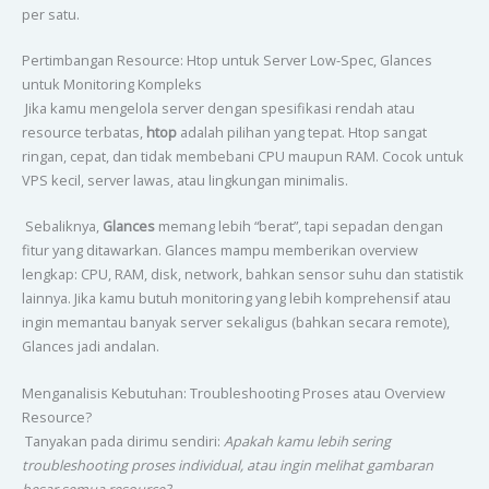
per satu.
Pertimbangan Resource: Htop untuk Server Low-Spec, Glances
untuk Monitoring Kompleks
Jika kamu mengelola server dengan spesifikasi rendah atau
resource terbatas,
htop
adalah pilihan yang tepat. Htop sangat
ringan, cepat, dan tidak membebani CPU maupun RAM. Cocok untuk
VPS kecil, server lawas, atau lingkungan minimalis.
Sebaliknya,
Glances
memang lebih “berat”, tapi sepadan dengan
fitur yang ditawarkan. Glances mampu memberikan overview
lengkap: CPU, RAM, disk, network, bahkan sensor suhu dan statistik
lainnya. Jika kamu butuh monitoring yang lebih komprehensif atau
ingin memantau banyak server sekaligus (bahkan secara remote),
Glances jadi andalan.
Menganalisis Kebutuhan: Troubleshooting Proses atau Overview
Resource?
Tanyakan pada dirimu sendiri:
Apakah kamu lebih sering
troubleshooting proses individual, atau ingin melihat gambaran
besar semua resource?