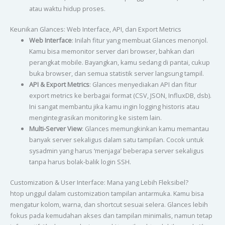
atau waktu hidup proses.
Keunikan Glances: Web Interface, API, dan Export Metrics
Web Interface
: Inilah fitur yang membuat Glances menonjol.
Kamu bisa memonitor server dari browser, bahkan dari
perangkat mobile. Bayangkan, kamu sedang di pantai, cukup
buka browser, dan semua statistik server langsung tampil.
API & Export Metrics
: Glances menyediakan API dan fitur
export metrics ke berbagai format (CSV, JSON, InfluxDB, dsb).
Ini sangat membantu jika kamu ingin logging historis atau
mengintegrasikan monitoring ke sistem lain.
Multi-Server View
: Glances memungkinkan kamu memantau
banyak server sekaligus dalam satu tampilan. Cocok untuk
sysadmin yang harus ‘menjaga’ beberapa server sekaligus
tanpa harus bolak-balik login SSH.
Customization & User Interface: Mana yang Lebih Fleksibel?
htop unggul dalam customization tampilan antarmuka. Kamu bisa
mengatur kolom, warna, dan shortcut sesuai selera. Glances lebih
fokus pada kemudahan akses dan tampilan minimalis, namun tetap