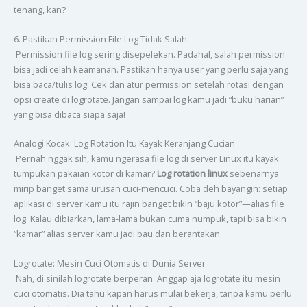
tenang, kan?
6. Pastikan Permission File Log Tidak Salah
Permission file log sering disepelekan. Padahal, salah permission
bisa jadi celah keamanan. Pastikan hanya user yang perlu saja yang
bisa baca/tulis log. Cek dan atur permission setelah rotasi dengan
opsi create di logrotate. Jangan sampai log kamu jadi “buku harian”
yang bisa dibaca siapa saja!
Analogi Kocak: Log Rotation Itu Kayak Keranjang Cucian
Pernah nggak sih, kamu ngerasa file log di server Linux itu kayak
tumpukan pakaian kotor di kamar?
Log rotation linux
sebenarnya
mirip banget sama urusan cuci-mencuci. Coba deh bayangin: setiap
aplikasi di server kamu itu rajin banget bikin “baju kotor”—alias file
log. Kalau dibiarkan, lama-lama bukan cuma numpuk, tapi bisa bikin
“kamar” alias server kamu jadi bau dan berantakan.
Logrotate: Mesin Cuci Otomatis di Dunia Server
Nah, di sinilah logrotate berperan. Anggap aja logrotate itu mesin
cuci otomatis. Dia tahu kapan harus mulai bekerja, tanpa kamu perlu