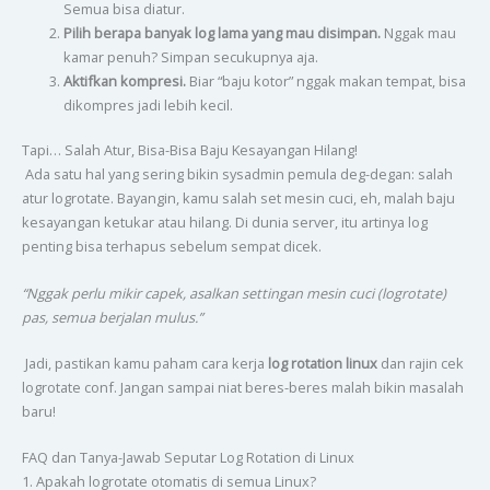
Semua bisa diatur.
Pilih berapa banyak log lama yang mau disimpan.
Nggak mau
kamar penuh? Simpan secukupnya aja.
Aktifkan kompresi.
Biar “baju kotor” nggak makan tempat, bisa
dikompres jadi lebih kecil.
Tapi… Salah Atur, Bisa-Bisa Baju Kesayangan Hilang!
Ada satu hal yang sering bikin sysadmin pemula deg-degan: salah
atur logrotate. Bayangin, kamu salah set mesin cuci, eh, malah baju
kesayangan ketukar atau hilang. Di dunia server, itu artinya log
penting bisa terhapus sebelum sempat dicek.
“Nggak perlu mikir capek, asalkan settingan mesin cuci (logrotate)
pas, semua berjalan mulus.”
Jadi, pastikan kamu paham cara kerja
log rotation linux
dan rajin cek
logrotate conf. Jangan sampai niat beres-beres malah bikin masalah
baru!
FAQ dan Tanya-Jawab Seputar Log Rotation di Linux
1. Apakah logrotate otomatis di semua Linux?