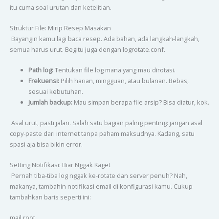
itu cuma soal urutan dan ketelitian.
Struktur File: Mirip Resep Masakan
Bayangin kamu lagi baca resep. Ada bahan, ada langkah-langkah,
semua harus urut. Begitu juga dengan logrotate.conf.
Path log:
Tentukan file log mana yang mau dirotasi.
Frekuensi:
Pilih harian, mingguan, atau bulanan. Bebas,
sesuai kebutuhan.
Jumlah backup:
Mau simpan berapa file arsip? Bisa diatur, kok.
Asal urut, pasti jalan. Salah satu bagian paling penting: jangan asal
copy-paste dari internet tanpa paham maksudnya. Kadang, satu
spasi aja bisa bikin error.
Setting Notifikasi: Biar Nggak Kaget
Pernah tiba-tiba log nggak ke-rotate dan server penuh? Nah,
makanya, tambahin notifikasi email di konfigurasi kamu. Cukup
tambahkan baris seperti ini:
mail root