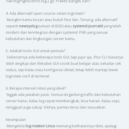
/var/log/nginx/error.log.2.gz. Praktis banget, kan?
4. Ada alternatif open source selain logrotate?
Mungkin kamu bosan atau butuh fitur lain. Tenang, ada alternatif
seperti
newsyslog
(umum di BSD) atau
systemd-journald
yang lebih
modern dan terintegrasi dengan systemd. Pilih yang sesuai
kebutuhan dan lingkungan server kamu.
5. Adakah tools GUI untuk pemula?
Sebenarnya ada beberapa tools GUI, tapi jujur aja,
fitur CLI biasanya
lebih lengkap dan fleksibel
. GUI cocok buat belajar atau sekadar cek
status, tapi kalau mau konfigurasi detail, tetap lebih mantap lewat
logrotate conf di terminal.
6. Berapa interval rotasi yang ideal?
Nggak ada jawaban pasti. Semua tergantung traffic dan kebutuhan
server kamu. Kalau log cepat membengkak, bisa harian. Kalau sepi,
mingguan juga cukup. Intinya, pantau terus dan sesuaikan.
Kesimpulan
Mengelola
log rotation Linux
memang kelihatannya ribet, apalagi