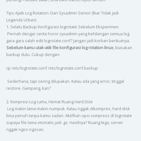
Tips Ajaib Log Rotation: Dari Sysadmin Senior (Biar Tidak Jadi
Legenda Urban)
1. Selalu Backup Konfigurasi logrotate Sebelum Eksperimen
Pernah dengar cerita horor sysadmin yang kehilangan semua log
gara-gara salah edit logrotate.conf? Jangan jadi korban berikutnya.
Sebelum kamu utak-atik file konfigurasi log rotation linux
, biasakan
backup dulu. Cukup dengan:
cp /etc/logrotate.conf /etc/logrotate.conf.backup
Sederhana, tapi sering dilupakan. Kalau ada yang error, tinggal
restore. Gampang, kan?
2. Kompresi Log Lama, Hemat Ruang Hard Disk
Log makin lama makin numpuk. Kalau nggak dikompres, hard disk
bisa penuh tanpa kamu sadari. Aktifkan opsi compress di logrotate
supaya file lama otomatis jadi .gz. Hasilnya? Ruang lega, server
nggak ngos-ngosan.