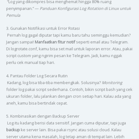
“Log yang dikompres bisa menghemat hingga 80% ruang
penyimpanan.” —
Panduan Konfigurasi Log Rotation di Linux untuk
Pemula
3. Gunakan Notifikasi untuk Error Rotasi
Pernah log gagal diputar tapi kamu baru tahu seminggu kemudian?
Jangan sampai!
Manfaatkan fitur notif
seperti email atau Telegram.
Di logrotate.conf, kamu bisa set mail untuk laporan error. Atau, pakai
script custom yang ngirim pesan ke Telegram. Jadi, kamu nggak
perlu cek manual tiap hari.
4. Pantau Folder Log Secara Rutin
Kadang, log bisa tiba-tiba membengkak. Solusinya?
Monitoring
folder log pakai script sederhana. Contoh, bikin script bash yang cek
ukuran folder, lalu jalankan dengan cron setiap hari. Kalau ada yang
aneh, kamu bisa bertindak cepat.
5. Kombinasikan dengan Backup Server
Log itu kadang berisi data sensitif. Jangan cuma diputar, tapi juga
backup
ke server lain. Bisa pakai rsync atau solusi cloud. Kalau
server utama kena masalah, log tetap aman di tempat lain. Lebih