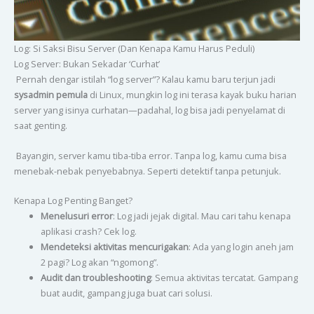
Log: Si Saksi Bisu Server (Dan Kenapa Kamu Harus Peduli)
Log Server: Bukan Sekadar ‘Curhat’
Pernah dengar istilah “log server”? Kalau kamu baru terjun jadi
sysadmin pemula
di Linux, mungkin log ini terasa kayak buku harian
server yang isinya curhatan—padahal, log bisa jadi penyelamat di
saat genting.
Bayangin, server kamu tiba-tiba error. Tanpa log, kamu cuma bisa
menebak-nebak penyebabnya. Seperti detektif tanpa petunjuk.
Kenapa Log Penting Banget?
Menelusuri error
: Log jadi jejak digital. Mau cari tahu kenapa
aplikasi crash? Cek log.
Mendeteksi aktivitas mencurigakan
: Ada yang login aneh jam
2 pagi? Log akan “ngomong”.
Audit dan troubleshooting
: Semua aktivitas tercatat. Gampang
buat audit, gampang juga buat cari solusi.