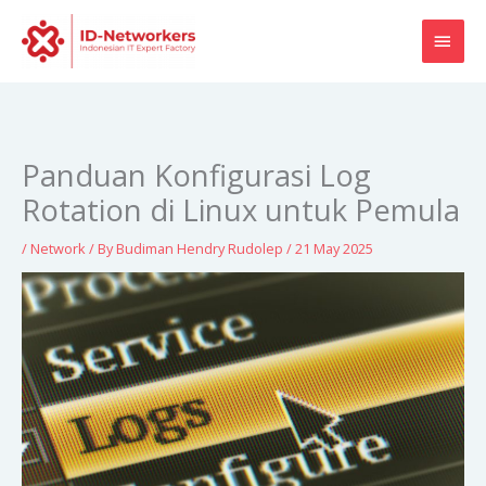
Skip
MAI
to
content
MEN
Panduan Konfigurasi Log
Rotation di Linux untuk Pemula
/
Network
/ By
Budiman Hendry Rudolep
/
21 May 2025