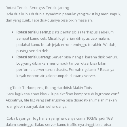
Rotasi Terlalu Sering vs Terlalu Jarang
Ada dua kubu di dunia sysadmin pemula: yang takut log menumpuk,
dan yang cuek. Tapi dua-duanya bisa bikin masalah.
Rotasi terlalu sering:
Data penting bisa terhapus sebelum
sempat kamu cek. Misal, log harian dihapus tiap malam,
padahal kamu butuh jejak error seminggu terakhir. Waduh,
pusing sendiri deh.
Rotasi terlalu jarang:
Server bisa ‘nangis’ karena disk penuh.
Log yang dibiarkan menumpuk tanpa rotasi bisa bikin
performa server turun drastis. Pernah ngalamin? Rasanya
kayak nonton air galon tumpah di ruang server.
Log Tidak Terkompres, Ruang Harddisk Makin Tipis
Satu lagi kesalahan klasik: lupa aktifkan kompresi di logrotate conf.
Akibatnya, file log yang seharusnya bisa dipadatkan, malah makan
ruang lebih banyak dari seharusnya.
Coba bayangin, log harian yang harusnya cuma 100MB, jadi 1GB
dalam seminggu. Kalau server kamu traffic-nya tinggi, bisa-bisa