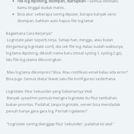
File log dipotong, disimpan, diarsipkan
—semua otomatis.
Kamu tinggal duduk manis.
Bisa atur: seberapa sering diputar, berapa banyak versi
disimpan, bahkan auto hapus file log lama!
Bagaimana Cara Kerjanya?
Logrotate jalan seperti ninja. Setiap hari, minggu, atau bulan
(tergantung logrotate conf), dia cek file log. Kalau sudah waktunya,
log lama dipotong, dikasih nama baru (misal syslog.1, syslog.2.gz),
lalu file log utama dikosongkan.
Mau log lama dikompres? Bisa. Mau notifikasi email kalau ada error?
Bisa juga. Semua diatur lewat satu file konfigurasi sederhana.
Logrotate: Fitur Sekunder yang Sebenarnya Vital
Banyak
sysadmin pemula
mengira logrotate itu fitur tambahan,
bukan prioritas. Padahal, tanpa logrotate, server bisa mendadak
penuh hanya gara-gara log. Pernah ngalamin?
“Logrotate sering dianggap fitur ‘sekunder’, padahal ini vital.”