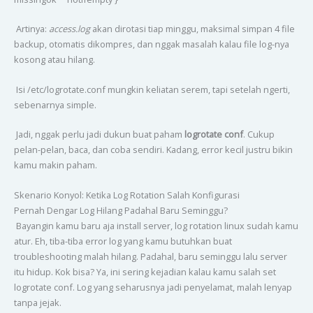
Artinya:
access.log
akan dirotasi tiap minggu, maksimal simpan 4 file
backup, otomatis dikompres, dan nggak masalah kalau file log-nya
kosong atau hilang.
Isi /etc/logrotate.conf mungkin keliatan serem, tapi setelah ngerti,
sebenarnya simple.
Jadi, nggak perlu jadi dukun buat paham
logrotate conf
. Cukup
pelan-pelan, baca, dan coba sendiri. Kadang, error kecil justru bikin
kamu makin paham.
Skenario Konyol: Ketika Log Rotation Salah Konfigurasi
Pernah Dengar Log Hilang Padahal Baru Seminggu?
Bayangin kamu baru aja install server, log rotation linux sudah kamu
atur. Eh, tiba-tiba error log yang kamu butuhkan buat
troubleshooting malah hilang. Padahal, baru seminggu lalu server
itu hidup. Kok bisa? Ya, ini sering kejadian kalau kamu salah set
logrotate conf. Log yang seharusnya jadi penyelamat, malah lenyap
tanpa jejak.