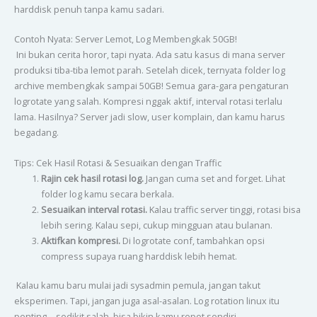
harddisk penuh tanpa kamu sadari.
Contoh Nyata: Server Lemot, Log Membengkak 50GB!
Ini bukan cerita horor, tapi nyata. Ada satu kasus di mana server
produksi tiba-tiba lemot parah. Setelah dicek, ternyata folder log
archive membengkak sampai 50GB! Semua gara-gara pengaturan
logrotate yang salah. Kompresi nggak aktif, interval rotasi terlalu
lama. Hasilnya? Server jadi slow, user komplain, dan kamu harus
begadang.
Tips: Cek Hasil Rotasi & Sesuaikan dengan Traffic
Rajin cek hasil rotasi log.
Jangan cuma set and forget. Lihat
folder log kamu secara berkala.
Sesuaikan interval rotasi.
Kalau traffic server tinggi, rotasi bisa
lebih sering. Kalau sepi, cukup mingguan atau bulanan.
Aktifkan kompresi.
Di logrotate conf, tambahkan opsi
compress supaya ruang harddisk lebih hemat.
Kalau kamu baru mulai jadi sysadmin pemula, jangan takut
eksperimen. Tapi, jangan juga asal-asalan. Log rotation linux itu
penting—sedikit salah, bisa bikin kamu repot sendiri.