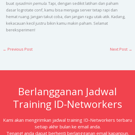
buat
sysadmin pemula
. Tapi, dengan sedikit latihan dan paham
dasar logrotate conf, kamu bisa menjaga server tetap rapi dan
hemat ruang. Jangan takut coba, dan jangan ragu utak-atik. Kadang,
kekacauan kecil justru bikin kamu makin paham. Selamat
bereksperimen!
←
Previous Post
Next Post
→
Berlangganan Jadwal
Training ID-Networkers
Kami akan mengirimkan jadwal training ID-Networkers terbaru
setiap akhir bulan ke email anda.
Tenang! anda dapat berhenti berlangganan email kapanpun.