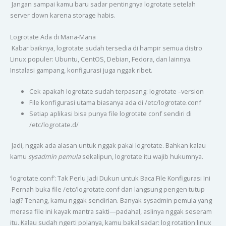
Jangan sampai kamu baru sadar pentingnya logrotate setelah
server down karena storage habis.
Logrotate Ada di Mana-Mana
Kabar baiknya, logrotate sudah tersedia di hampir semua distro
Linux populer: Ubuntu, CentOS, Debian, Fedora, dan lainnya.
Instalasi gampang, konfigurasi juga nggak ribet.
Cek apakah logrotate sudah terpasang: logrotate –version
File konfigurasi utama biasanya ada di /etc/logrotate.conf
Setiap aplikasi bisa punya file logrotate conf sendiri di
/etc/logrotate.d/
Jadi, nggak ada alasan untuk nggak pakai logrotate. Bahkan kalau
kamu
sysadmin pemula
sekalipun, logrotate itu wajib hukumnya.
‘logrotate.conf’: Tak Perlu Jadi Dukun untuk Baca File Konfigurasi Ini
Pernah buka file /etc/logrotate.conf dan langsung pengen tutup
lagi? Tenang, kamu nggak sendirian. Banyak sysadmin pemula yang
merasa file ini kayak mantra sakti—padahal, aslinya nggak seseram
itu. Kalau sudah ngerti polanya, kamu bakal sadar: log rotation linux