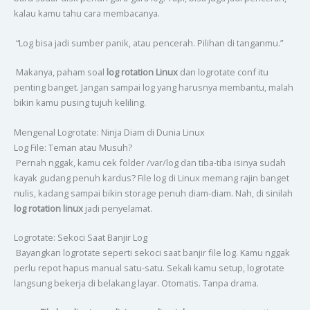
kalau kamu tahu cara membacanya.
“Log bisa jadi sumber panik, atau pencerah. Pilihan di tanganmu.”
Makanya, paham soal
log rotation Linux
dan logrotate conf itu
penting banget. Jangan sampai log yang harusnya membantu, malah
bikin kamu pusing tujuh keliling.
Mengenal Logrotate: Ninja Diam di Dunia Linux
Log File: Teman atau Musuh?
Pernah nggak, kamu cek folder /var/log dan tiba-tiba isinya sudah
kayak gudang penuh kardus? File log di Linux memang rajin banget
nulis, kadang sampai bikin storage penuh diam-diam. Nah, di sinilah
log rotation linux
jadi penyelamat.
Logrotate: Sekoci Saat Banjir Log
Bayangkan logrotate seperti sekoci saat banjir file log. Kamu nggak
perlu repot hapus manual satu-satu. Sekali kamu setup, logrotate
langsung bekerja di belakang layar. Otomatis. Tanpa drama.