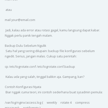
atau
mail your@email.com
Jadi, kalau ada error atau rotasi gagal, kamu langsung dapat kabar.
Nggak perlu panik tengah malam.
Backup Dulu Sebelum Ngulik
Satu hal yang sering dilupain: backup file konfigurasi sebelum
ngedit. Serius, jangan malas. Cukup satu perintah:
cp /etc/logrotate.conf /etc/logrotate.conf.backup
Kalau ada yang salah, tinggal balikin aja. Gampang, kan?
Contoh Konfigurasi Nyata
Biar nggak cuma teori, ini contoh sederhana buat sysadmin pemula:
/var/log/nginx/access.log { weekly rotate 4 compress
missingok notifempty }