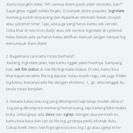
Kamu mungkin mikir, “Ah, semua distro pasti udah otomatis, kan?”
Sayangnya, nggak selalu begitu. Di banyak distro populer,
logrotate
memang sudah terpasang dan dijalankan otomatis lewat
cronjob
atau
systemd timer
. Tapi, ada juga yang harus kamu cek sendiri.
Coba lihat di /etc/cron.daily/ atau cek service logrotate di systemd.
Kalau belum ada, ya harus kamu aktifkan manual. Jangan sampai log
menumpuk diam-diam!
2. Bagaimana cara tahu rotasi berhasil?
Kadang, logrotate jalan, tapi kamu nggak yakin hasilnya. Gampang
kok,
cek file status
di /var/lib/logrotate/status. Di situ, kamu bisa
lihat kapan terakhir file log diputar. Kalau masih ragu, cek juga folder
log kamu, biasanya ada file dengan ekstensi .1, .gz, atau tanggal. Itu
tanda rotasi berjalan.
3. Gimana kalau mau log yang dikompresi tapi tetap mudah dibaca?
Log yang dikompresi memang hemat ruang, tapi kadang bikin males
buka. Untungnya, ada
zless
dan
zgrep
. Dengan dua perintah ini,
kamu bisa baca dan cari isi file log
.gz
tanpa perlu ekstrak dulu.
Cukup ketik zless /var/log/nginx/access.log.1.gz atau zgrep error