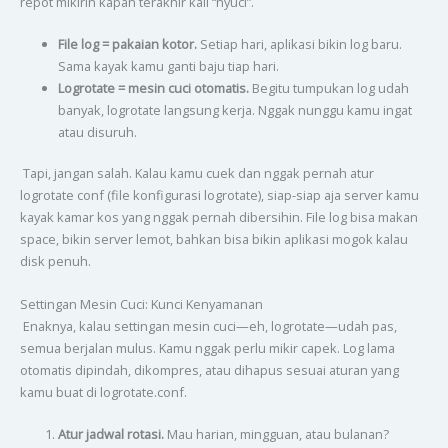
repot mikirin kapan terakhir kali “nyuci”.
File log = pakaian kotor.
Setiap hari, aplikasi bikin log baru.
Sama kayak kamu ganti baju tiap hari.
Logrotate = mesin cuci otomatis.
Begitu tumpukan log udah
banyak, logrotate langsung kerja. Nggak nunggu kamu ingat
atau disuruh.
Tapi, jangan salah. Kalau kamu cuek dan nggak pernah atur
logrotate conf (file konfigurasi logrotate), siap-siap aja server kamu
kayak kamar kos yang nggak pernah dibersihin. File log bisa makan
space, bikin server lemot, bahkan bisa bikin aplikasi mogok kalau
disk penuh.
Settingan Mesin Cuci: Kunci Kenyamanan
Enaknya, kalau settingan mesin cuci—eh, logrotate—udah pas,
semua berjalan mulus. Kamu nggak perlu mikir capek. Log lama
otomatis dipindah, dikompres, atau dihapus sesuai aturan yang
kamu buat di logrotate.conf.
Atur jadwal rotasi.
Mau harian, mingguan, atau bulanan?