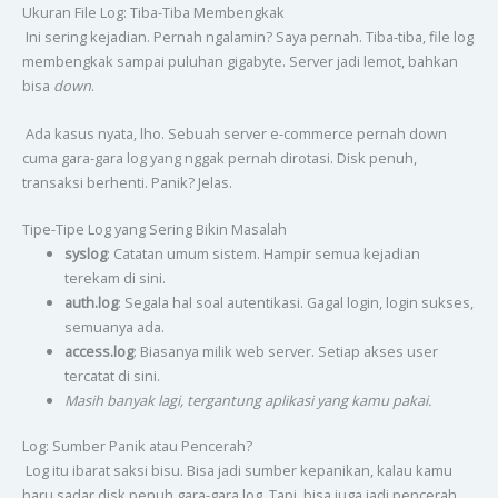
Ukuran File Log: Tiba-Tiba Membengkak
Ini sering kejadian. Pernah ngalamin? Saya pernah. Tiba-tiba, file log
membengkak sampai puluhan gigabyte. Server jadi lemot, bahkan
bisa
down
.
Ada kasus nyata, lho. Sebuah server e-commerce pernah down
cuma gara-gara log yang nggak pernah dirotasi. Disk penuh,
transaksi berhenti. Panik? Jelas.
Tipe-Tipe Log yang Sering Bikin Masalah
syslog
: Catatan umum sistem. Hampir semua kejadian
terekam di sini.
auth.log
: Segala hal soal autentikasi. Gagal login, login sukses,
semuanya ada.
access.log
: Biasanya milik web server. Setiap akses user
tercatat di sini.
Masih banyak lagi, tergantung aplikasi yang kamu pakai.
Log: Sumber Panik atau Pencerah?
Log itu ibarat saksi bisu. Bisa jadi sumber kepanikan, kalau kamu
baru sadar disk penuh gara-gara log. Tapi, bisa juga jadi pencerah,