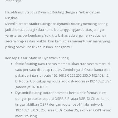
mana saja.
Plus-Minus: Static vs Dynamic Routing dengan Perbandingan
Ringkas
Memilih antara
static routing
dan
dynamic routing
memang sering
jadi dilema, apalagi kalau kamu bertanggung jawab atas jaringan
yang terus berkembang. Yuk, kita bahas adu argumen keduanya
secara ringkas dan praktis, biar kamu bisa menentukan mana yang
paling cocok untuk kebutuhan jaringanmu!
Konsep Dasar: Static vs Dynamic Routing
Static Routing:
Kamu harus memasukkan rute secara manual
satu per satu di setiap router. Contohnya di Cisco, kamu bisa
pakai perintah ip route 192.168.2.0 255.255.255.0 192.168.1.2.
Di RouterOS, cukup /ip route add dst-address=192.168.2.0/24
gateway=192.168.1.2.
Dynamic Routing:
Router otomatis bertukar informasi rute
dengan protokol seperti OSPF, RIP, atau BGP. Di Cisco, kamu
tinggal aktifkan OSPF dengan router ospf 1 lalu network
192.168.1.0 0.0.0.255 area 0. Di RouterOS, aktifkan OSPF lewat
menu routing.