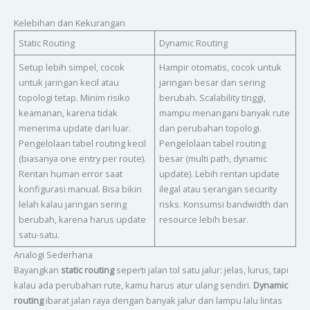
Kelebihan dan Kekurangan
Static Routing
Dynamic Routing
Setup lebih simpel, cocok
Hampir otomatis, cocok untuk
untuk jaringan kecil atau
jaringan besar dan sering
topologi tetap. Minim risiko
berubah. Scalability tinggi,
keamanan, karena tidak
mampu menangani banyak rute
menerima update dari luar.
dan perubahan topologi.
Pengelolaan tabel routing kecil
Pengelolaan tabel routing
(biasanya one entry per route).
besar (multi path, dynamic
Rentan human error saat
update). Lebih rentan update
konfigurasi manual. Bisa bikin
ilegal atau serangan security
lelah kalau jaringan sering
risks. Konsumsi bandwidth dan
berubah, karena harus update
resource lebih besar.
satu-satu.
Analogi Sederhana
Bayangkan
static routing
seperti jalan tol satu jalur: jelas, lurus, tapi
kalau ada perubahan rute, kamu harus atur ulang sendiri.
Dynamic
routing
ibarat jalan raya dengan banyak jalur dan lampu lalu lintas