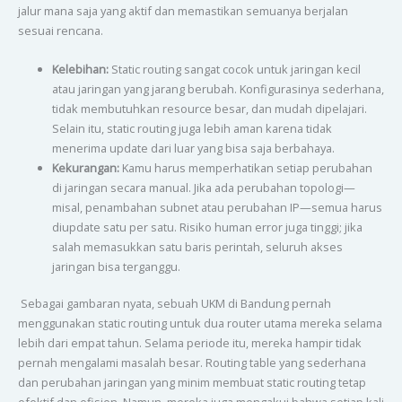
jalur mana saja yang aktif dan memastikan semuanya berjalan
sesuai rencana.
Kelebihan:
Static routing sangat cocok untuk jaringan kecil
atau jaringan yang jarang berubah. Konfigurasinya sederhana,
tidak membutuhkan resource besar, dan mudah dipelajari.
Selain itu, static routing juga lebih aman karena tidak
menerima update dari luar yang bisa saja berbahaya.
Kekurangan:
Kamu harus memperhatikan setiap perubahan
di jaringan secara manual. Jika ada perubahan topologi—
misal, penambahan subnet atau perubahan IP—semua harus
diupdate satu per satu. Risiko human error juga tinggi; jika
salah memasukkan satu baris perintah, seluruh akses
jaringan bisa terganggu.
Sebagai gambaran nyata, sebuah UKM di Bandung pernah
menggunakan static routing untuk dua router utama mereka selama
lebih dari empat tahun. Selama periode itu, mereka hampir tidak
pernah mengalami masalah besar. Routing table yang sederhana
dan perubahan jaringan yang minim membuat static routing tetap
efektif dan efisien. Namun, mereka juga mengakui bahwa setiap kali