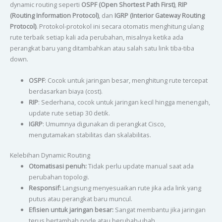
dynamic routing seperti
OSPF (Open Shortest Path First)
,
RIP
(Routing Information Protocol)
, dan
IGRP (Interior Gateway Routing
Protocol)
. Protokol-protokol ini secara otomatis menghitung ulang
rute terbaik setiap kali ada perubahan, misalnya ketika ada
perangkat baru yang ditambahkan atau salah satu link tiba-tiba
down.
OSPF
: Cocok untuk jaringan besar, menghitung rute tercepat
berdasarkan biaya (cost).
RIP
: Sederhana, cocok untuk jaringan kecil hingga menengah,
update rute setiap 30 detik.
IGRP
: Umumnya digunakan di perangkat Cisco,
mengutamakan stabilitas dan skalabilitas.
Kelebihan Dynamic Routing
Otomatisasi penuh:
Tidak perlu update manual saat ada
perubahan topologi.
Responsif:
Langsung menyesuaikan rute jika ada link yang
putus atau perangkat baru muncul.
Efisien untuk jaringan besar:
Sangat membantu jika jaringan
terus bertambah node atau berubah-ubah.