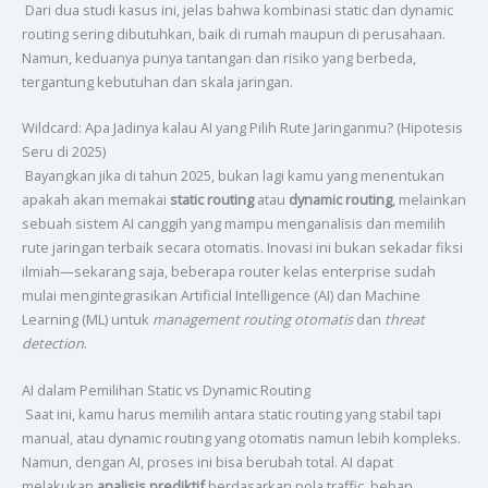
Dari dua studi kasus ini, jelas bahwa kombinasi static dan dynamic
routing sering dibutuhkan, baik di rumah maupun di perusahaan.
Namun, keduanya punya tantangan dan risiko yang berbeda,
tergantung kebutuhan dan skala jaringan.
Wildcard: Apa Jadinya kalau AI yang Pilih Rute Jaringanmu? (Hipotesis
Seru di 2025)
Bayangkan jika di tahun 2025, bukan lagi kamu yang menentukan
apakah akan memakai
static routing
atau
dynamic routing
, melainkan
sebuah sistem AI canggih yang mampu menganalisis dan memilih
rute jaringan terbaik secara otomatis. Inovasi ini bukan sekadar fiksi
ilmiah—sekarang saja, beberapa router kelas enterprise sudah
mulai mengintegrasikan Artificial Intelligence (AI) dan Machine
Learning (ML) untuk
management routing otomatis
dan
threat
detection
.
AI dalam Pemilihan Static vs Dynamic Routing
Saat ini, kamu harus memilih antara static routing yang stabil tapi
manual, atau dynamic routing yang otomatis namun lebih kompleks.
Namun, dengan AI, proses ini bisa berubah total. AI dapat
melakukan
analisis prediktif
berdasarkan pola traffic, beban