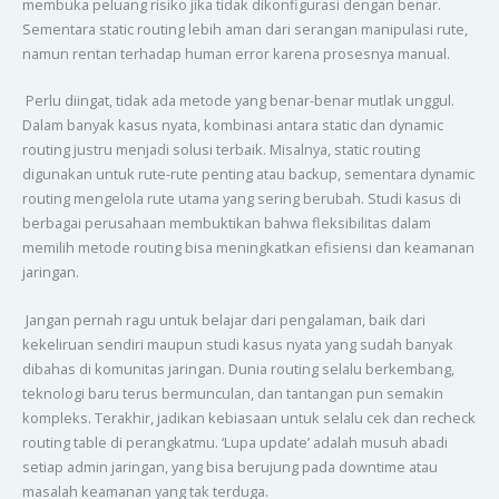
membuka peluang risiko jika tidak dikonfigurasi dengan benar.
Sementara static routing lebih aman dari serangan manipulasi rute,
namun rentan terhadap human error karena prosesnya manual.
Perlu diingat, tidak ada metode yang benar-benar mutlak unggul.
Dalam banyak kasus nyata, kombinasi antara static dan dynamic
routing justru menjadi solusi terbaik. Misalnya, static routing
digunakan untuk rute-rute penting atau backup, sementara dynamic
routing mengelola rute utama yang sering berubah. Studi kasus di
berbagai perusahaan membuktikan bahwa fleksibilitas dalam
memilih metode routing bisa meningkatkan efisiensi dan keamanan
jaringan.
Jangan pernah ragu untuk belajar dari pengalaman, baik dari
kekeliruan sendiri maupun studi kasus nyata yang sudah banyak
dibahas di komunitas jaringan. Dunia routing selalu berkembang,
teknologi baru terus bermunculan, dan tantangan pun semakin
kompleks. Terakhir, jadikan kebiasaan untuk selalu cek dan recheck
routing table di perangkatmu. ‘Lupa update’ adalah musuh abadi
setiap admin jaringan, yang bisa berujung pada downtime atau
masalah keamanan yang tak terduga.