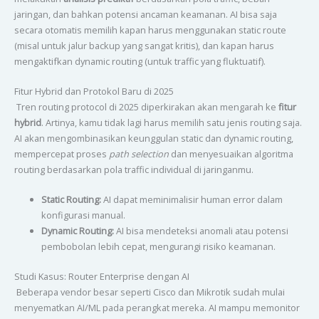
jaringan, dan bahkan potensi ancaman keamanan. AI bisa saja
secara otomatis memilih kapan harus menggunakan static route
(misal untuk jalur backup yang sangat kritis), dan kapan harus
mengaktifkan dynamic routing (untuk traffic yang fluktuatif).
Fitur Hybrid dan Protokol Baru di 2025
Tren routing protocol di 2025 diperkirakan akan mengarah ke
fitur
hybrid
. Artinya, kamu tidak lagi harus memilih satu jenis routing saja.
AI akan mengombinasikan keunggulan static dan dynamic routing,
mempercepat proses
path selection
dan menyesuaikan algoritma
routing berdasarkan pola traffic individual di jaringanmu.
Static Routing:
AI dapat meminimalisir human error dalam
konfigurasi manual.
Dynamic Routing:
AI bisa mendeteksi anomali atau potensi
pembobolan lebih cepat, mengurangi risiko keamanan.
Studi Kasus: Router Enterprise dengan AI
Beberapa vendor besar seperti Cisco dan Mikrotik sudah mulai
menyematkan AI/ML pada perangkat mereka. AI mampu memonitor