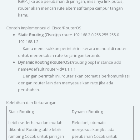
IGRP. Jika ada perubahan di jaringan, misalnya link putus,
router akan mencari rute alternatif tanpa campur tangan
kamu.
Contoh Implementasi di Cisco/RouterOS
Static Routing (Cisco):
ip route 192.168.2.0 255.255.255.0
192.168.1.2
Kamu memasukkan perintah ini secara manual di router
untuk menentukan rute ke jaringan tertentu.
Dynamic Routing (RouterOS):
/routing ospf instance add
name=default router-id=1.1.1.1
Dengan perintah ini, router akan otomatis berkomunikasi
dengan router lain dan menyesuaikan rute jika ada
perubahan.
Kelebihan dan Kekurangan
Static Routing
Dynamic Routing
Lebih sederhana dan mudah
Fleksibel, otomatis
dikontrol Routing table lebih
menyesuaikan jika ada
ramping Cocok untuk jaringan
perubahan Cocok untuk