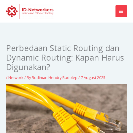
Skip
MAI
to
content
MEN
Perbedaan Static Routing dan
Dynamic Routing: Kapan Harus
Digunakan?
/
Network
/ By
Budiman Hendry Rudolep
/
7 August 2025