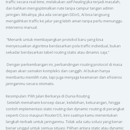
traffic secara real-time, melakukan
self-healing
jika terjadi masalah,
dan bahkan mengoptimalkan rute tanpa campur tangan admin
jaringan. Misalnya, jika ada serangan DDoS, AI bisa langsung
mengalihkan traffic ke jalur yang lebih aman tanpa perlu menunggu
intervensi manual.
“Menarik untuk membayangkan protokol baru yang bisa
menyesuaikan algoritma berdasarkan pola traffic individual, bukan
sekadar berdasarkan tabel routing statis atau dinamis saja.”
Dengan perkembangan ini, perbandingan routing protocol di masa
depan akan semakin kompleks dan canggih. AI bukan hanya
membantu memilih rute, tapi juga menjaga keamanan dan efisiensi
jaringanmu secara otomatis.
Kesimpulan: Pilih Jalan Berkarya di Dunia Routing
Setelah memahami konsep dasar, kelebihan, kekurangan, hingga
contoh implementasi static routing dan dynamic routing di perangkat
seperti Cisco maupun RouterOS, kini saatnya kamu menentukan
langkah terbaik untuk jaringanmu. Tidak ada satu solusi yang benar-
benar unggul untuk semua situasi. Pilihan antara static atau dynamic