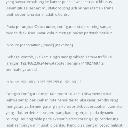
yang hanya terhubung ke kantor pusat lewat satu jalur khusus.
Dalam situasi seperti ini, static routing jadi pilihan utama karena
lebih sederhana dan mudah dikontrol.
Pada perangkat
Cisco router
, konfigurasi static routing sangat
mudah dilakukan. Kamu cukup menggunakan perintah berikut:
ip route [destination] [mask] [next-hop]
Sebagai contoh, jika kamu ingin mengarahkan semua trafik ke
jaringan
192.168.2.0/24
lewat router dengan IP
192.168.1.2
,
perintahnya adalah:
ip route 192.168.2.0 255.255.255.0 192.168.1.2
Dengan konfigurasi manual seperti ini, kamu bisa memastikan
bahwa setiap perubahan rute hanya terjadi jika kamu sendiri yang
mengaturnya. Ini mengurangi risiko error akibat perubahan otomatis
yang tidak terdeteksi, seperti yang kadang terjadi pada dynamic
routing. Routing table pada skenario static routing juga cenderung
lebih ramping dan mudah dipantau. Kamu bisa dengan cepat melihat