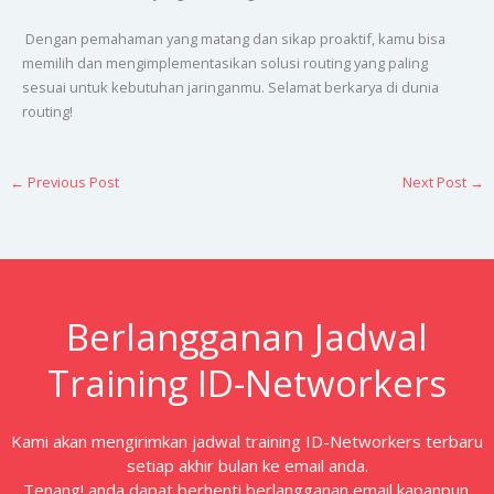
Dengan pemahaman yang matang dan sikap proaktif, kamu bisa
memilih dan mengimplementasikan solusi routing yang paling
sesuai untuk kebutuhan jaringanmu. Selamat berkarya di dunia
routing!
←
Previous Post
Next Post
→
Berlangganan Jadwal
Training ID-Networkers
Kami akan mengirimkan jadwal training ID-Networkers terbaru
setiap akhir bulan ke email anda.
Tenang! anda dapat berhenti berlangganan email kapanpun.