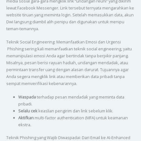
media sosial gara-gara mengklik link “undangan reuni” yang dikirim
lewat Facebook Messenger. Link tersebut ternyata mengarahkan ke
website tiruan yang meminta login. Setelah memasukkan data, akun
Dwi langsung diambil alih penipu dan digunakan untuk menipu
teman-temannya.
Teknik Social Engineering: Memanfaatkan Emosi dan Urgensi
Phishing sering kali memanfaatkan teknik social engineering, yaitu
memanipulasi emosi Anda agar bertindak tanpa berpikir panjang.
Misalnya, pesan berisi rayuan hadiah, undangan mendadak, atau
permintaan transfer uang dengan alasan darurat. Tujuannya agar
Anda segera mengklik link atau memberikan data pribadi tanpa
sempat memverifikasi kebenarannya.
Waspada
terhadap pesan mendadak yang meminta data
pribadi.
Selalu cek
keaslian pengirim dan link sebelum klik.
Aktifkan
multi-factor authentication (MFA) untuk keamanan
ekstra.
Teknik Phishing yang Wajib Diwaspadai: Dari Email ke AI-Enhanced