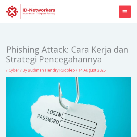
Skip
MAI
to
content
MEN
Phishing Attack: Cara Kerja dan
Strategi Pencegahannya
/
Cyber
/ By
Budiman Hendry Rudolep
/
14 August 2025