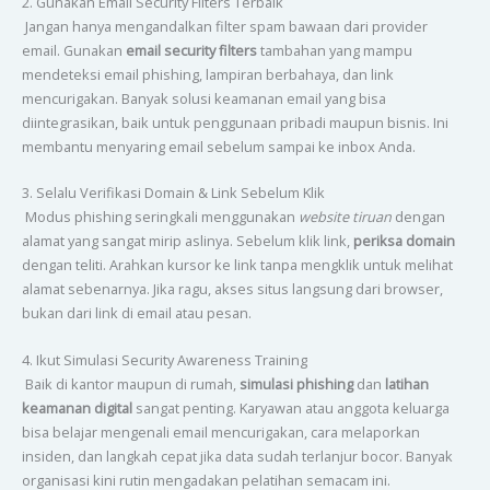
2. Gunakan Email Security Filters Terbaik
Jangan hanya mengandalkan filter spam bawaan dari provider
email. Gunakan
email security filters
tambahan yang mampu
mendeteksi email phishing, lampiran berbahaya, dan link
mencurigakan. Banyak solusi keamanan email yang bisa
diintegrasikan, baik untuk penggunaan pribadi maupun bisnis. Ini
membantu menyaring email sebelum sampai ke inbox Anda.
3. Selalu Verifikasi Domain & Link Sebelum Klik
Modus phishing seringkali menggunakan
website tiruan
dengan
alamat yang sangat mirip aslinya. Sebelum klik link,
periksa domain
dengan teliti. Arahkan kursor ke link tanpa mengklik untuk melihat
alamat sebenarnya. Jika ragu, akses situs langsung dari browser,
bukan dari link di email atau pesan.
4. Ikut Simulasi Security Awareness Training
Baik di kantor maupun di rumah,
simulasi phishing
dan
latihan
keamanan digital
sangat penting. Karyawan atau anggota keluarga
bisa belajar mengenali email mencurigakan, cara melaporkan
insiden, dan langkah cepat jika data sudah terlanjur bocor. Banyak
organisasi kini rutin mengadakan pelatihan semacam ini.