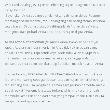
Wild Card: Analog ‘Jas Hujan’ vs. Phishing Hujan—Bagaimana Kita Bisa
Tetap Kering?
Bayangkan Anda sedang berjalan di tengah hujan deras. Payung
memang bisa membantu, tapi kadang angin kencang membuat Anda
tetap basah. Di dunia digital,
phishing
adalah “hujan deras” yang
mengintai data pribadi Anda. Lalu, apa jas hujan digital Anda?
Multi-Factor Authentication (MFA)
bisa Anda ibaratkan seperti
jas
hujan
. Apakah jas hujan menjamin Anda tidak akan basah sama
sekali? Tentu tidak. Tapi setidaknya, Anda tidak akan kuyup! MFA
menambah satu lapisan keamanan ekstra, sehingga walaupun
password Anda bocor, pelaku tetap kesulitan masuk ke akun Anda.
Sementara itu,
filter email
dan
fitur keamanan
ibarat payung klasik.
Mereka menyaring sebagian besar “tetesan hujan” (email phishing),
tapi kadang ada juga yang lolos. Teman saya pernah bercerita, meski
sudah pakai filter email, ia tetap terkena phishing karena lengah
membuka lampiran aneh dari email yang tampak resmi. Dari sini kita
belajar: teknologi saja tidak cukup.