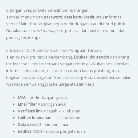
5. Jangan Simpan Data Sensitif Sembarangan
Hindari menyimpan
password, data kartu kredit,
atau informasi
sensitif lain di perangkat tanpa perlindungan atau di cloud publik.
Gunakan
password manager
terpercaya dan pastikan semua data
penting terenkripsi.
6. Edukasi Diri & Sekitar Soal Tren Penipuan Terbaru
Penipuan digital terus berkembang.
Edukasi diri sendiri
dan orang
terdekat soal modus terbaru sangat penting. Lakukan sesi obrolan
informal setiap bulan, diskusikan contoh kasus phishing, dan
bagikan tips pencegahan. Semakin sering Anda berdiskusi, semakin
waspada semua anggota keluarga atau tim kerja.
MFA
= perlindungan ganda
Email filter
= saringan awal
Verifikasi link
= cegah klik jebakan
Latihan keamanan
= skill bertahan
Data sensitif
= simpan aman
Edukasi rutin
= update pengetahuan