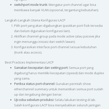
switchport mode trunk
: Mengatur port-channel agar bisa
membawa banyak VLAN (opsional, tergantung kebutuhan).
Langkah-Langkah Utama Konfigurasi LACP
Pilih port yang akan digabungkan (pastikan port fisik tersedia
dan belum digunakan konfigurasi lain).
Aktifkan channel-group pada mode active (atau passive jika
ingin menunggu inisiasi dari switch lawan).
Konfigurasikan interface port-channel sesuai kebutuhan
(trunk atau access).
Best Practices Implementasi LACP
Samakan kecepatan dan setting port:
Semua port yang
digabung harus memiliki kecepatan (speed) dan mode duplex
yang sama.
Periksa status port-channel:
Gunakan perintah show
etherchannel summary untuk memastikan semua port sudah
up dan tergabung dengan benar.
Uji-coba sebelum produksi:
Selalu lakukan testing di lab.
Salah konfigurasi LACP bisa menyebabkan seluruh jaringan