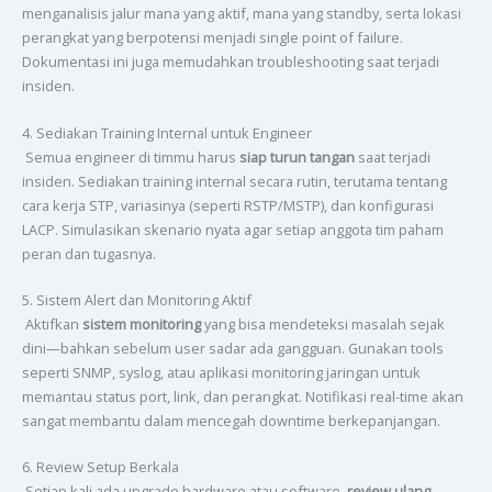
menganalisis jalur mana yang aktif, mana yang standby, serta lokasi
perangkat yang berpotensi menjadi single point of failure.
Dokumentasi ini juga memudahkan troubleshooting saat terjadi
insiden.
4. Sediakan Training Internal untuk Engineer
Semua engineer di timmu harus
siap turun tangan
saat terjadi
insiden. Sediakan training internal secara rutin, terutama tentang
cara kerja STP, variasinya (seperti RSTP/MSTP), dan konfigurasi
LACP. Simulasikan skenario nyata agar setiap anggota tim paham
peran dan tugasnya.
5. Sistem Alert dan Monitoring Aktif
Aktifkan
sistem monitoring
yang bisa mendeteksi masalah sejak
dini—bahkan sebelum user sadar ada gangguan. Gunakan tools
seperti SNMP, syslog, atau aplikasi monitoring jaringan untuk
memantau status port, link, dan perangkat. Notifikasi real-time akan
sangat membantu dalam mencegah downtime berkepanjangan.
6. Review Setup Berkala
Setiap kali ada upgrade hardware atau software,
review ulang