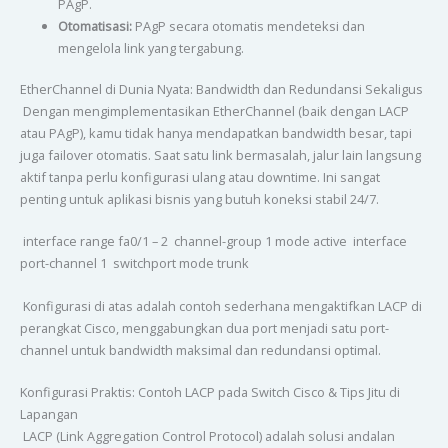
PAgP.
Otomatisasi:
PAgP secara otomatis mendeteksi dan
mengelola link yang tergabung.
EtherChannel di Dunia Nyata: Bandwidth dan Redundansi Sekaligus
Dengan mengimplementasikan EtherChannel (baik dengan LACP
atau PAgP), kamu tidak hanya mendapatkan bandwidth besar, tapi
juga failover otomatis. Saat satu link bermasalah, jalur lain langsung
aktif tanpa perlu konfigurasi ulang atau downtime. Ini sangat
penting untuk aplikasi bisnis yang butuh koneksi stabil 24/7.
interface range fa0/1 – 2 channel-group 1 mode active interface
port-channel 1 switchport mode trunk
Konfigurasi di atas adalah contoh sederhana mengaktifkan LACP di
perangkat Cisco, menggabungkan dua port menjadi satu port-
channel untuk bandwidth maksimal dan redundansi optimal.
Konfigurasi Praktis: Contoh LACP pada Switch Cisco & Tips Jitu di
Lapangan
LACP (Link Aggregation Control Protocol) adalah solusi andalan