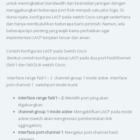
untuk meningkatkan bandwidth dan keandalan jaringan dengan
menggabungkan beberapa port fisik menjadi satu jalur logis. Di
dunia nyata, konfigurasi LACP pada switch Cisco sangat sederhana
dan hanya membutuhkan beberapa baris perintah. Namun, ada
beberapa tips penting yang wajib kamu perhatikan agar
implementasi LACP berjalan lancar dan aman.
Contoh Konfigurasi LACP pada Switch Cisco
Berikut contoh konfigurasi dasar LACP pada dua port FastEthernet
(fa0/1 dan fa0/2) di switch Cisco:
interface range fa0/1 – 2 channel-group 1 mode active interface
port-channel 1 switchport mode trunk
interface range fa0/1 – 2
: Memilih port yang akan
digabungkan.
channel-group 1 mode active
: Mengaktifkan LACP pada mode
active (switch akan menginisiasi pembentukan link
aggregation).
interface port-channel 1
: Mengatur port-channel hasil
agregasi.