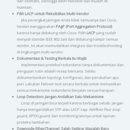
dan otomatis, sehingga lebih fleksibel dan mudah di-
maintain.
Pilih LACP untuk Fleksibilitas Multi-Vendor
Jika perangkat jaringan Anda tidak semuanya dari Cisco,
hindari menggunakan
PAgP (Port Aggregation Protocol)
karena hanya didukung oleh Cisco. Pilih
LACP
yang sudah
menjadi standar IEEE 802.3ad dan didukung hampir semua
vendor. Ini akan memudahkan integrasi dan troubleshooting
di lingkungan multi-vendor.
Dokumentasi & Testing Berkala Itu Wajib
Implementasi protokol redundansi tanpa dokumentasi dan
pengujian rutin adalah resep bencana. Selalu
dokumentasikan topologi, konfigurasi, dan perubahan apa
pun. Lakukan failover test secara berkala untuk memastikan
semua mekanisme redundansi berjalan sesuai harapan.
Loop Detection: Jangan Andalkan Satu Mekanisme
Loop di jaringan bisa terjadi karena berbagai sebab. Jangan
hanya mengandalkan STP atau LACP saja. Aktifkan fitur
loop
guard
,
BPDU guard
, dan monitoring lainnya untuk lapisan
proteksi tambahan.
Downside EtherChannel: Salah Setting, Masalah Baru