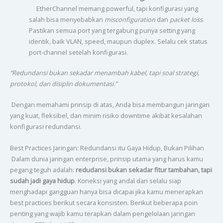
EtherChannel memang powerful, tapi konfigurasi yang
salah bisa menyebabkan
misconfiguration
dan
packet loss
.
Pastikan semua port yang tergabung punya setting yang
identik, baik VLAN, speed, maupun duplex. Selalu cek status
port-channel setelah konfigurasi.
“Redundansi bukan sekadar menambah kabel, tapi soal strategi,
protokol, dan disiplin dokumentasi.”
Dengan memahami prinsip di atas, Anda bisa membangun jaringan
yang kuat, fleksibel, dan minim risiko downtime akibat kesalahan
konfigurasi redundansi.
Best Practices Jaringan: Redundansi itu Gaya Hidup, Bukan Pilihan
Dalam dunia jaringan enterprise, prinsip utama yang harus kamu
pegang teguh adalah:
redudansi bukan sekadar fitur tambahan, tapi
sudah jadi gaya hidup
. Koneksi yang andal dan selalu siap
menghadapi gangguan hanya bisa dicapai jika kamu menerapkan
best practices berikut secara konsisten. Berikut beberapa poin
penting yang wajib kamu terapkan dalam pengelolaan jaringan