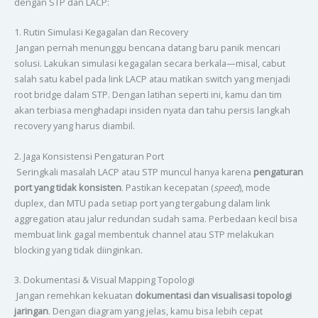
dengan STP dan LACP:
1. Rutin Simulasi Kegagalan dan Recovery
Jangan pernah menunggu bencana datang baru panik mencari
solusi. Lakukan simulasi kegagalan secara berkala—misal, cabut
salah satu kabel pada link LACP atau matikan switch yang menjadi
root bridge dalam STP. Dengan latihan seperti ini, kamu dan tim
akan terbiasa menghadapi insiden nyata dan tahu persis langkah
recovery yang harus diambil.
2. Jaga Konsistensi Pengaturan Port
Seringkali masalah LACP atau STP muncul hanya karena
pengaturan
port yang tidak konsisten
. Pastikan kecepatan (
speed
), mode
duplex, dan MTU pada setiap port yang tergabung dalam link
aggregation atau jalur redundan sudah sama. Perbedaan kecil bisa
membuat link gagal membentuk channel atau STP melakukan
blocking yang tidak diinginkan.
3. Dokumentasi & Visual Mapping Topologi
Jangan remehkan kekuatan
dokumentasi dan visualisasi topologi
jaringan
. Dengan diagram yang jelas, kamu bisa lebih cepat