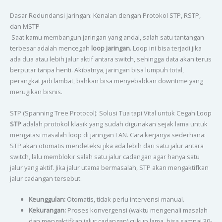
Dasar Redundansi Jaringan: Kenalan dengan Protokol STP, RSTP,
dan MSTP
Saat kamu membangun jaringan yang andal, salah satu tantangan
terbesar adalah mencegah
loop jaringan
. Loop ini bisa terjadi jika
ada dua atau lebih jalur aktif antara switch, sehingga data akan terus
berputar tanpa henti. Akibatnya, jaringan bisa lumpuh total,
perangkat jadi lambat, bahkan bisa menyebabkan downtime yang
merugikan bisnis.
STP (Spanning Tree Protocol): Solusi Tua tapi Vital untuk Cegah Loop
STP
adalah protokol klasik yang sudah digunakan sejak lama untuk
mengatasi masalah loop di jaringan LAN. Cara kerjanya sederhana:
STP akan otomatis mendeteksi jika ada lebih dari satu jalur antara
switch, lalu memblokir salah satu jalur cadangan agar hanya satu
jalur yang aktif. Jika jalur utama bermasalah, STP akan mengaktifkan
jalur cadangan tersebut.
Keunggulan:
Otomatis, tidak perlu intervensi manual.
Kekurangan:
Proses konvergensi (waktu mengenali masalah
dan mengaktifkan jalur cadangan) cukup lama, bisa sampai 30-