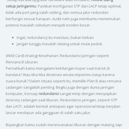
setup jaringanmu
. Pastikan konfigurasi STP dan LACP tetap optimal,
tidak ada port yang salah setting, dan semua jalur redundan
berfungsi sesuai harapan. Audit rutin juga membantu menemukan
potensi masalah sebelum menjadi insiden besar.
Ingat, redundancy itu investasi, bukan beban.
Jangan tunggu masalah datang untuk mulai peduli.
(Wild Card) Analogi Keseharian: Redundansi Jaringan seperti
Rencana B Liburan
Pernahkah kamu mengalami kehilangan koper saat transit di
bandara? Atau tiba-tiba destinasi wisata impianmu tutup karena
cuaca buruk? Dalam situasi seperti itu, memiliki Plan B atau rencana
cadangan sangatlah penting. Begitu juga dengan dunia jaringan
komputer, konsep
redundansi
sangat mirip dengan menyiapkan
itinerary cadangan saat liburan. Redundansi jaringan, seperti STP
dan LACP, adalah bentuk antisipasi agar operasional tetap berjalan
lancar meskipun ada gangguan di salah satu jalur.
Bayangkan kamu sudah merencanakan liburan dengan matang, tapi