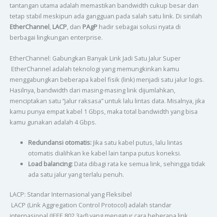
tantangan utama adalah memastikan bandwidth cukup besar dan
tetap stabil meskipun ada gangguan pada salah satu link. Di sinilah
EtherChannel
,
LACP
, dan
PAgP
hadir sebagai solusi nyata di
berbagai lingkungan enterprise.
EtherChannel: Gabungkan Banyak Link Jadi Satu Jalur Super
EtherChannel adalah teknologi yang memungkinkan kamu
menggabungkan beberapa kabel fisik (link) menjadi satu jalur logis.
Hasilnya, bandwidth dari masing-masing link dijumlahkan,
menciptakan satu “jalur raksasa” untuk lalu lintas data. Misalnya, jika
kamu punya empat kabel 1 Gbps, maka total bandwidth yang bisa
kamu gunakan adalah 4 Gbps.
Redundansi otomatis:
Jika satu kabel putus, lalu lintas
otomatis dialihkan ke kabel lain tanpa putus koneksi.
Load balancing:
Data dibagi rata ke semua link, sehingga tidak
ada satu jalur yang terlalu penuh.
LACP: Standar Internasional yang Fleksibel
LACP (Link Aggregation Control Protocol) adalah standar
internasional (IEEE 802.3ad) yang mengatur cara beberapa link