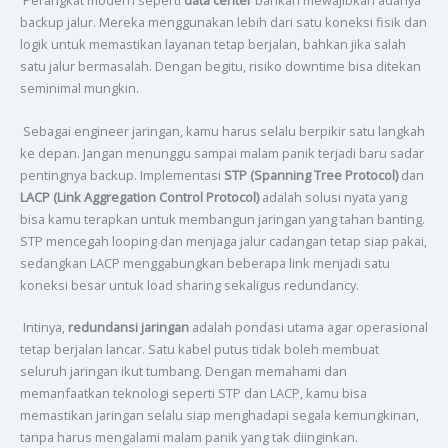
Perangkat modern seperti
data center
bahkan mewajibkan adanya
backup jalur. Mereka menggunakan lebih dari satu koneksi fisik dan
logik untuk memastikan layanan tetap berjalan, bahkan jika salah
satu jalur bermasalah. Dengan begitu, risiko downtime bisa ditekan
seminimal mungkin.
Sebagai engineer jaringan, kamu harus selalu berpikir satu langkah
ke depan. Jangan menunggu sampai malam panik terjadi baru sadar
pentingnya backup. Implementasi
STP (Spanning Tree Protocol)
dan
LACP (Link Aggregation Control Protocol)
adalah solusi nyata yang
bisa kamu terapkan untuk membangun jaringan yang tahan banting.
STP mencegah looping dan menjaga jalur cadangan tetap siap pakai,
sedangkan LACP menggabungkan beberapa link menjadi satu
koneksi besar untuk load sharing sekaligus redundancy.
Intinya,
redundansi jaringan
adalah pondasi utama agar operasional
tetap berjalan lancar. Satu kabel putus tidak boleh membuat
seluruh jaringan ikut tumbang. Dengan memahami dan
memanfaatkan teknologi seperti STP dan LACP, kamu bisa
memastikan jaringan selalu siap menghadapi segala kemungkinan,
tanpa harus mengalami malam panik yang tak diinginkan.