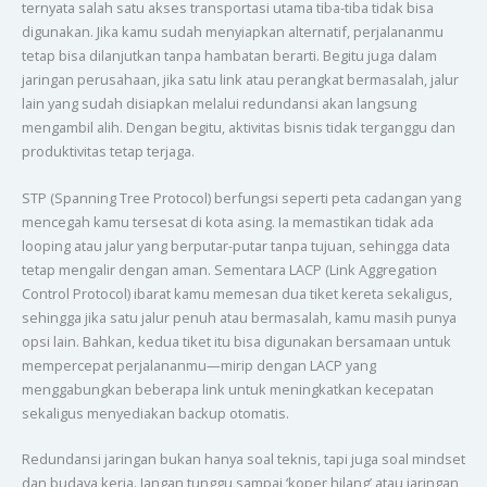
ternyata salah satu akses transportasi utama tiba-tiba tidak bisa
digunakan. Jika kamu sudah menyiapkan alternatif, perjalananmu
tetap bisa dilanjutkan tanpa hambatan berarti. Begitu juga dalam
jaringan perusahaan, jika satu link atau perangkat bermasalah, jalur
lain yang sudah disiapkan melalui redundansi akan langsung
mengambil alih. Dengan begitu, aktivitas bisnis tidak terganggu dan
produktivitas tetap terjaga.
STP (Spanning Tree Protocol) berfungsi seperti peta cadangan yang
mencegah kamu tersesat di kota asing. Ia memastikan tidak ada
looping atau jalur yang berputar-putar tanpa tujuan, sehingga data
tetap mengalir dengan aman. Sementara LACP (Link Aggregation
Control Protocol) ibarat kamu memesan dua tiket kereta sekaligus,
sehingga jika satu jalur penuh atau bermasalah, kamu masih punya
opsi lain. Bahkan, kedua tiket itu bisa digunakan bersamaan untuk
mempercepat perjalananmu—mirip dengan LACP yang
menggabungkan beberapa link untuk meningkatkan kecepatan
sekaligus menyediakan backup otomatis.
Redundansi jaringan bukan hanya soal teknis, tapi juga soal mindset
dan budaya kerja. Jangan tunggu sampai ‘koper hilang’ atau jaringan