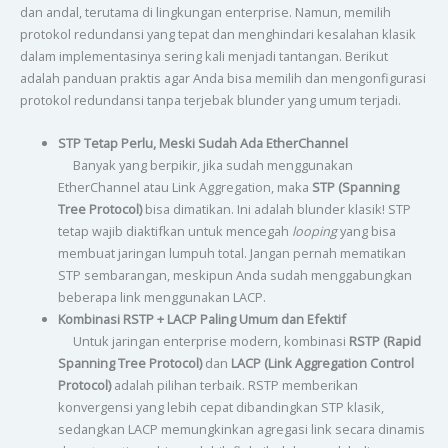
dan andal, terutama di lingkungan enterprise. Namun, memilih
protokol redundansi yang tepat dan menghindari kesalahan klasik
dalam implementasinya sering kali menjadi tantangan. Berikut
adalah panduan praktis agar Anda bisa memilih dan mengonfigurasi
protokol redundansi tanpa terjebak blunder yang umum terjadi.
STP Tetap Perlu, Meski Sudah Ada EtherChannel
Banyak yang berpikir, jika sudah menggunakan
EtherChannel atau Link Aggregation, maka
STP (Spanning
Tree Protocol)
bisa dimatikan. Ini adalah blunder klasik! STP
tetap wajib diaktifkan untuk mencegah
looping
yang bisa
membuat jaringan lumpuh total. Jangan pernah mematikan
STP sembarangan, meskipun Anda sudah menggabungkan
beberapa link menggunakan LACP.
Kombinasi RSTP + LACP Paling Umum dan Efektif
Untuk jaringan enterprise modern, kombinasi
RSTP (Rapid
Spanning Tree Protocol)
dan
LACP (Link Aggregation Control
Protocol)
adalah pilihan terbaik. RSTP memberikan
konvergensi yang lebih cepat dibandingkan STP klasik,
sedangkan LACP memungkinkan agregasi link secara dinamis