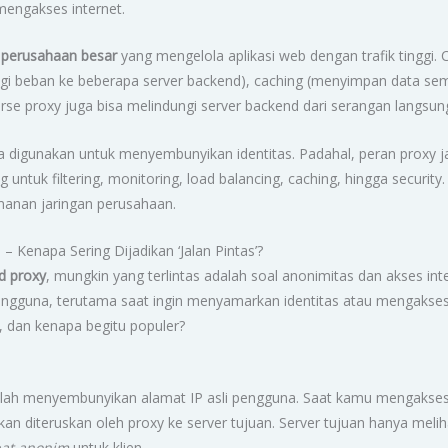
engakses internet.
i
perusahaan besar
yang mengelola aplikasi web dengan trafik tinggi.
gi beban ke beberapa server backend), caching (menyimpan data seme
se proxy juga bisa melindungi server backend dari serangan langsun
 digunakan untuk menyembunyikan identitas. Padahal, peran proxy ja
untuk filtering, monitoring, load balancing, caching, hingga securit
manan jaringan perusahaan.
– Kenapa Sering Dijadikan ‘Jalan Pintas’?
d proxy
, mungkin yang terlintas adalah soal anonimitas dan akses in
k pengguna, terutama saat ingin menyamarkan identitas atau mengakses
, dan kenapa begitu populer?
lah menyembunyikan alamat IP asli pengguna. Saat kamu mengakses i
an diteruskan oleh proxy ke server tujuan. Server tujuan hanya melih
at anonim
untuk klien.