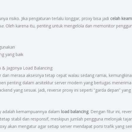
 risiko. Jika pengaturan terlalu longgar, proxy bisa jadi
celah kea
se
. Oleh karena itu, penting untuk mengelola dan memonitor penggu
hgunakan
ng yang baik
n & Jagonya Load Balancing
dan merasa aksesnya tetap cepat walau sedang ramai, kemungkinan b
en penting dalam arsitektur server modern yang bertugas menerima s
kend yang sesuai. Jadi, reverse proxy ini seperti “garda depan” yang
oxy adalah kemampuannya dalam
load balancing
. Dengan fitur ini, re
i tetap stabil dan responsif, meskipun jumlah pengguna melonjak taja
roxy akan mengatur agar setiap server mendapat porsi trafik yang se