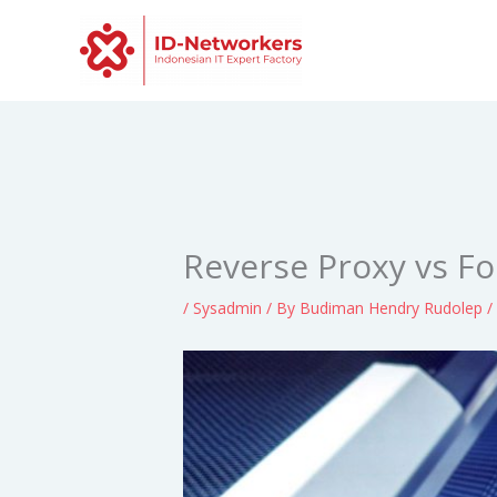
Skip
to
content
Reverse Proxy vs F
/
Sysadmin
/ By
Budiman Hendry Rudolep