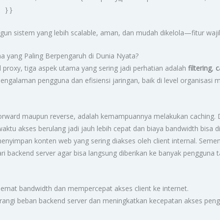
 } }
 sistem yang lebih scalable, aman, dan mudah dikelola—fitur wajib u
na yang Paling Berpengaruh di Dunia Nyata?
roxy, tiga aspek utama yang sering jadi perhatian adalah
filtering
,
c
ngalaman pengguna dan efisiensi jaringan, baik di level organisasi 
 forward maupun reverse, adalah kemampuannya melakukan caching.
 waktu akses berulang jadi jauh lebih cepat dan biaya bandwidth bisa 
menyimpan konten web yang sering diakses oleh client internal. Sem
ari backend server agar bisa langsung diberikan ke banyak penggun
mat bandwidth dan mempercepat akses client ke internet.
angi beban backend server dan meningkatkan kecepatan akses peng