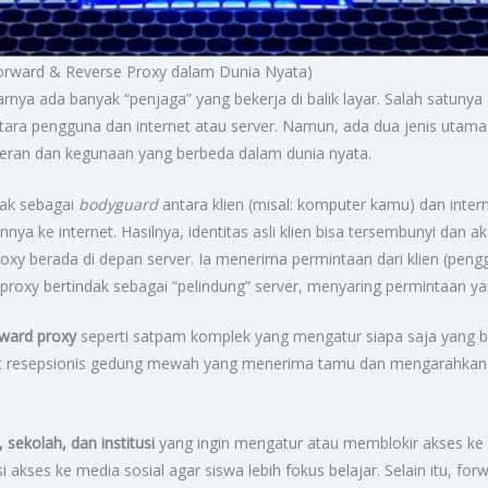
(Forward & Reverse Proxy dalam Dunia Nyata)
arnya ada banyak “penjaga” yang bekerja di balik layar. Salah satuny
ntara pengguna dan internet atau server. Namun, ada dua jenis utama
eran dan kegunaan yang berbeda dalam dunia nyata.
ndak sebagai
bodyguard
antara klien (misal: komputer kamu) dan inter
nnya ke internet. Hasilnya, identitas asli klien bisa tersembunyi dan a
proxy berada di depan server. Ia menerima permintaan dari klien (pen
 proxy bertindak sebagai “pelindung” server, menyaring permintaan 
rward proxy
seperti satpam komplek yang mengatur siapa saja yang b
t resepsionis gedung mewah yang menerima tamu dan mengarahkan 
 sekolah, dan institusi
yang ingin mengatur atau memblokir akses ke si
akses ke media sosial agar siswa lebih fokus belajar. Selain itu, fo