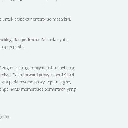
ntuk arsitektur enterprise masa kini.
aching
, dan
performa
. Di dunia nyata,
maupun publik.
 Dengan caching, proxy dapat menyimpan
ditekan. Pada
forward proxy
seperti Squid
entara pada
reverse proxy
seperti Nginx,
a tanpa harus memproses permintaan yang
guna.