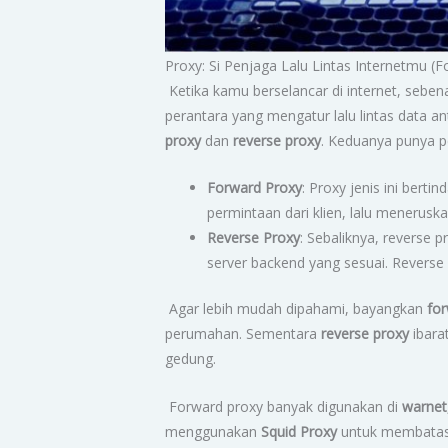
Proxy: Si Penjaga Lalu Lintas Internetmu 
Ketika kamu berselancar di internet, seben
perantara yang mengatur lalu lintas data a
proxy
dan
reverse proxy
. Keduanya punya p
Forward Proxy
: Proxy jenis ini berti
permintaan dari klien, lalu meneruska
Reverse Proxy
: Sebaliknya, reverse 
server backend yang sesuai. Reverse
Agar lebih mudah dipahami, bayangkan
fo
perumahan. Sementara
reverse proxy
ibara
gedung.
Forward proxy banyak digunakan di
warnet,
menggunakan
Squid Proxy
untuk membatasi 