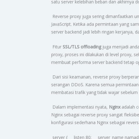
satu server kelebihan beban dan akhirnya 
Reverse proxy juga sering dimanfaatkan u
JavaScript. Ketika ada permintaan yang sa
server backend jadi lebih ringan kerjanya,
Fitur
SSL/TLS offloading
juga menjadi andal
proxy, proses ini dilakukan di level proxy
membuat performa server backend tetap op
Dari sisi keamanan, reverse proxy berper
serangan DDoS. Karena semua permintaan m
membatasi trafik yang tidak wajar sebelum
Dalam implementasi nyata,
Nginx
adalah c
Nginx sebagai reverse proxy sangat fleksib
konfigurasi sederhana Nginx sebagai revers
server { listen 80; server_name nam