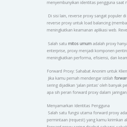
menyembunyikan identitas pengguna saat m
Di sisi lain, reverse proxy sangat populer d
reverse proxy untuk load balancing (memba
meningkatkan keamanan aplikasi web. Rever
Salah satu
mitos umum
adalah proxy hanya
enterprise, proxy menjadi komponen penting 
meningkatkan performa, efisiensi, dan kea
Forward Proxy: Sahabat Anonim untuk Klien 
Jika kamu pernah mendengar istilah
forwar
sering dijadikan ‘jalan pintas’ oleh banya
apa sih peran forward proxy dalam jaringan
Menyamarkan Identitas Pengguna
Salah satu fungsi utama forward proxy ada
permintaan (request) yang kamu kirimkan ak
forward proxy sering disebut sebagai
sahab