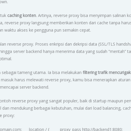
down.
ntuk
caching konten
. Artinya, reverse proxy bisa menyimpan salinan ko
ma, reverse proxy langsung memberikan konten dari cache tanpa har
 dan waktu akses ke pengguna pun semakin cepat.
an reverse proxy. Proses enkripsi dan dekripsi data (SSL/TLS hands
, sehingga server backend hanya menerima data yang sudah “mentah” ta
timal.
an sebagai tameng utama. Ia bisa melakukan
filtering trafik mencuriga
asuk harus melewati reverse proxy, kamu bisa menerapkan aturan 
 mencapai server backend.
ontoh reverse proxy yang sangat populer, baik di startup maupun peru
el dan mendukung berbagai kebutuhan, mulai dari load balancing, cach
e proxy:
adomain.com; location / { proxy_pass http://backend1:8080