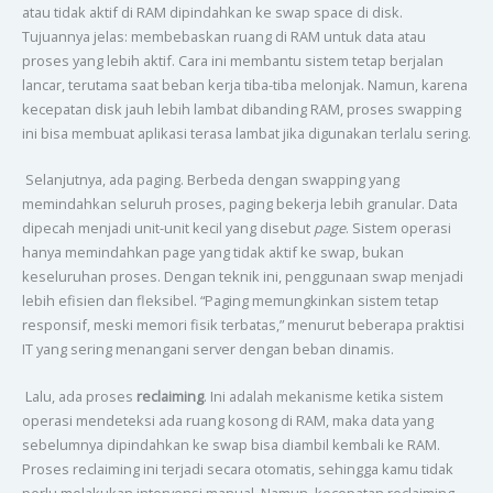
atau tidak aktif di RAM dipindahkan ke swap space di disk.
Tujuannya jelas: membebaskan ruang di RAM untuk data atau
proses yang lebih aktif. Cara ini membantu sistem tetap berjalan
lancar, terutama saat beban kerja tiba-tiba melonjak. Namun, karena
kecepatan disk jauh lebih lambat dibanding RAM, proses swapping
ini bisa membuat aplikasi terasa lambat jika digunakan terlalu sering.
Selanjutnya, ada paging. Berbeda dengan swapping yang
memindahkan seluruh proses, paging bekerja lebih granular. Data
dipecah menjadi unit-unit kecil yang disebut
page
. Sistem operasi
hanya memindahkan page yang tidak aktif ke swap, bukan
keseluruhan proses. Dengan teknik ini, penggunaan swap menjadi
lebih efisien dan fleksibel. “Paging memungkinkan sistem tetap
responsif, meski memori fisik terbatas,” menurut beberapa praktisi
IT yang sering menangani server dengan beban dinamis.
Lalu, ada proses
reclaiming
. Ini adalah mekanisme ketika sistem
operasi mendeteksi ada ruang kosong di RAM, maka data yang
sebelumnya dipindahkan ke swap bisa diambil kembali ke RAM.
Proses reclaiming ini terjadi secara otomatis, sehingga kamu tidak
perlu melakukan intervensi manual. Namun, kecepatan reclaiming