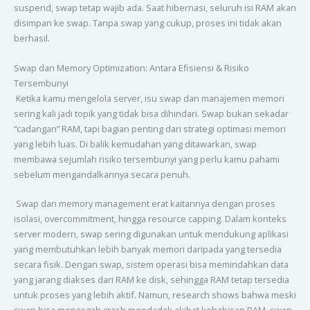
suspend, swap tetap wajib ada. Saat hibernasi, seluruh isi RAM akan
disimpan ke swap. Tanpa swap yang cukup, proses ini tidak akan
berhasil.
Swap dan Memory Optimization: Antara Efisiensi & Risiko
Tersembunyi
Ketika kamu mengelola server, isu swap dan manajemen memori
sering kali jadi topik yang tidak bisa dihindari. Swap bukan sekadar
“cadangan” RAM, tapi bagian penting dari strategi optimasi memori
yang lebih luas. Di balik kemudahan yang ditawarkan, swap
membawa sejumlah risiko tersembunyi yang perlu kamu pahami
sebelum mengandalkannya secara penuh.
Swap dan memory management erat kaitannya dengan proses
isolasi, overcommitment, hingga resource capping. Dalam konteks
server modern, swap sering digunakan untuk mendukung aplikasi
yang membutuhkan lebih banyak memori daripada yang tersedia
secara fisik. Dengan swap, sistem operasi bisa memindahkan data
yang jarang diakses dari RAM ke disk, sehingga RAM tetap tersedia
untuk proses yang lebih aktif. Namun, research shows bahwa meski
swap bisa mencegah crash mendadak akibat kehabisan RAM, swap