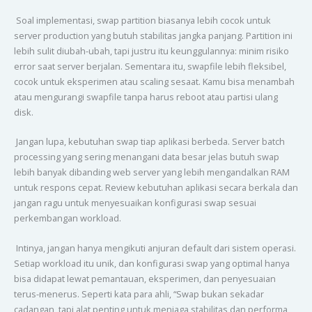
Soal implementasi, swap partition biasanya lebih cocok untuk
server production yang butuh stabilitas jangka panjang. Partition ini
lebih sulit diubah-ubah, tapi justru itu keunggulannya: minim risiko
error saat server berjalan. Sementara itu, swapfile lebih fleksibel,
cocok untuk eksperimen atau scaling sesaat. Kamu bisa menambah
atau mengurangi swapfile tanpa harus reboot atau partisi ulang
disk.
Jangan lupa, kebutuhan swap tiap aplikasi berbeda. Server batch
processing yang sering menangani data besar jelas butuh swap
lebih banyak dibanding web server yang lebih mengandalkan RAM
untuk respons cepat. Review kebutuhan aplikasi secara berkala dan
jangan ragu untuk menyesuaikan konfigurasi swap sesuai
perkembangan workload.
Intinya, jangan hanya mengikuti anjuran default dari sistem operasi.
Setiap workload itu unik, dan konfigurasi swap yang optimal hanya
bisa didapat lewat pemantauan, eksperimen, dan penyesuaian
terus-menerus. Seperti kata para ahli, “Swap bukan sekadar
cadangan, tapi alat penting untuk menjaga stabilitas dan performa