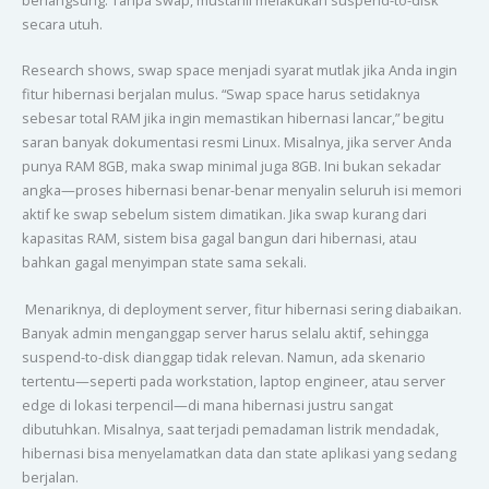
secara utuh.
Research shows, swap space menjadi syarat mutlak jika Anda ingin
fitur hibernasi berjalan mulus. “Swap space harus setidaknya
sebesar total RAM jika ingin memastikan hibernasi lancar,” begitu
saran banyak dokumentasi resmi Linux. Misalnya, jika server Anda
punya RAM 8GB, maka swap minimal juga 8GB. Ini bukan sekadar
angka—proses hibernasi benar-benar menyalin seluruh isi memori
aktif ke swap sebelum sistem dimatikan. Jika swap kurang dari
kapasitas RAM, sistem bisa gagal bangun dari hibernasi, atau
bahkan gagal menyimpan state sama sekali.
Menariknya, di deployment server, fitur hibernasi sering diabaikan.
Banyak admin menganggap server harus selalu aktif, sehingga
suspend-to-disk dianggap tidak relevan. Namun, ada skenario
tertentu—seperti pada workstation, laptop engineer, atau server
edge di lokasi terpencil—di mana hibernasi justru sangat
dibutuhkan. Misalnya, saat terjadi pemadaman listrik mendadak,
hibernasi bisa menyelamatkan data dan state aplikasi yang sedang
berjalan.