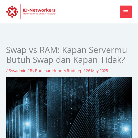
Skip
MAI
to
content
MEN
Swap vs RAM: Kapan Servermu
Butuh Swap dan Kapan Tidak?
/
Sysadmin
/ By
Budiman Hendry Rudolep
/
26 May 2025