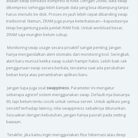
adalah swap berbasis kompresi di RAM. Dengan ZRAM, data swap
dikompresi sehingga lebih banyak data yang bisa ditampung tanpa
harus menulis ke disk. Proses ini jauh lebih cepat dibanding swap
tradisional. Namun, ZRAM juga punya keterbatasan—kapasitasnya
tetap bergantung pada jumlah RAM fisik. Untuk workload besar,
ZRAM saja mungkin belum cukup.
Monitoring swap usage secara proaktif sangat penting. Jangan
hanya mengandalkan alert otomatis dari monitoring tool. Seringkali,
alert baru muncul ketika swap sudah hampir habis. Lebih baik cek
penggunaan swap secara berkala, terutama saat ada perubahan
beban kerja atau penambahan aplikasi baru.
Jangan lupa juga soal
swappiness
. Parameter ini mengatur
seberapa agresif sistem menggunakan swap. Default-nya biasanya
60, tapi belum tentu cocok untuk semua server. Untuk aplikasi yang
sensitif terhadap latency, nilai swappiness sebaiknya diturunkan.
Sesuaikan dengan kebutuhan, jangan hanya pasrah pada setting
bawaan.
Terakhir, jika kamu ingin menggunakan fitur hibernasi atau deep