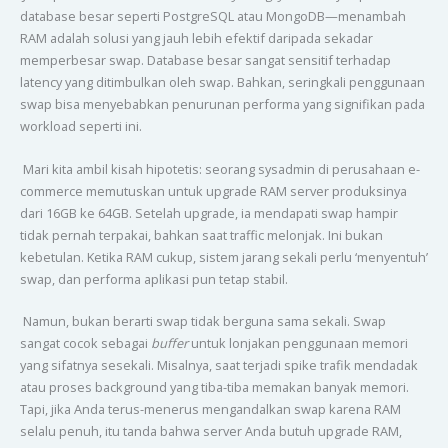
database besar seperti PostgreSQL atau MongoDB—menambah
RAM adalah solusi yang jauh lebih efektif daripada sekadar
memperbesar swap. Database besar sangat sensitif terhadap
latency yang ditimbulkan oleh swap. Bahkan, seringkali penggunaan
swap bisa menyebabkan penurunan performa yang signifikan pada
workload seperti ini.
Mari kita ambil kisah hipotetis: seorang sysadmin di perusahaan e-
commerce memutuskan untuk upgrade RAM server produksinya
dari 16GB ke 64GB. Setelah upgrade, ia mendapati swap hampir
tidak pernah terpakai, bahkan saat traffic melonjak. Ini bukan
kebetulan. Ketika RAM cukup, sistem jarang sekali perlu ‘menyentuh’
swap, dan performa aplikasi pun tetap stabil.
Namun, bukan berarti swap tidak berguna sama sekali. Swap
sangat cocok sebagai
buffer
untuk lonjakan penggunaan memori
yang sifatnya sesekali. Misalnya, saat terjadi spike trafik mendadak
atau proses background yang tiba-tiba memakan banyak memori.
Tapi, jika Anda terus-menerus mengandalkan swap karena RAM
selalu penuh, itu tanda bahwa server Anda butuh upgrade RAM,