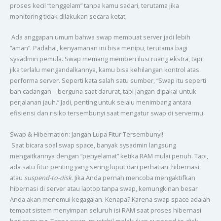
proses kecil “tenggelam” tanpa kamu sadari, terutama jika
monitoring tidak dilakukan secara ketat.
Ada anggapan umum bahwa swap membuat server jadi lebih
“aman”. Padahal, kenyamanan ini bisa menipu, terutama bagi
sysadmin pemula. Swap memang memberi ilusi ruang ekstra, tapi
jika terlalu mengandalkannya, kamu bisa kehilangan kontrol atas
performa server. Seperti kata salah satu sumber, “Swap itu seperti
ban cadangan—berguna saat darurat, tapi jangan dipakai untuk
perjalanan jauh.” Jadi, penting untuk selalu menimbang antara
efisiensi dan risiko tersembunyi saat mengatur swap di servermu.
Swap & Hibernation: Jangan Lupa Fitur Tersembunyi!
Saat bicara soal swap space, banyak sysadmin langsung
mengaitkannya dengan “penyelamat” ketika RAM mulai penuh. Tapi,
ada satu fitur penting yang sering luput dari perhatian: hibernasi
atau
suspend-to-disk
. Jika Anda pernah mencoba mengaktifkan
hibernasi di server atau laptop tanpa swap, kemungkinan besar
Anda akan menemui kegagalan. Kenapa? Karena swap space adalah
tempat sistem menyimpan seluruh isi RAM saat proses hibernasi
berlangsung. Tanpa swap, mustahil melakukan suspend-to-disk