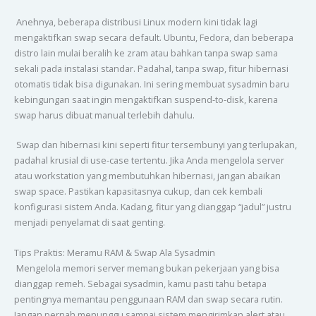
Anehnya, beberapa distribusi Linux modern kini tidak lagi
mengaktifkan swap secara default. Ubuntu, Fedora, dan beberapa
distro lain mulai beralih ke zram atau bahkan tanpa swap sama
sekali pada instalasi standar. Padahal, tanpa swap, fitur hibernasi
otomatis tidak bisa digunakan. Ini sering membuat sysadmin baru
kebingungan saat ingin mengaktifkan suspend-to-disk, karena
swap harus dibuat manual terlebih dahulu.
Swap dan hibernasi kini seperti fitur tersembunyi yang terlupakan,
padahal krusial di use-case tertentu. Jika Anda mengelola server
atau workstation yang membutuhkan hibernasi, jangan abaikan
swap space. Pastikan kapasitasnya cukup, dan cek kembali
konfigurasi sistem Anda. Kadang, fitur yang dianggap “jadul” justru
menjadi penyelamat di saat genting.
Tips Praktis: Meramu RAM & Swap Ala Sysadmin
Mengelola memori server memang bukan pekerjaan yang bisa
dianggap remeh. Sebagai sysadmin, kamu pasti tahu betapa
pentingnya memantau penggunaan RAM dan swap secara rutin.
Jangan pernah menunggu sampai sistem mengirimkan alert atau,