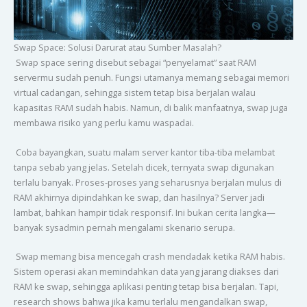
Swap Space: Solusi Darurat atau Sumber Masalah?
Swap space sering disebut sebagai “penyelamat” saat RAM
servermu sudah penuh. Fungsi utamanya memang sebagai memori
virtual cadangan, sehingga sistem tetap bisa berjalan walau
kapasitas RAM sudah habis. Namun, di balik manfaatnya, swap juga
membawa risiko yang perlu kamu waspadai.
Coba bayangkan, suatu malam server kantor tiba-tiba melambat
tanpa sebab yang jelas. Setelah dicek, ternyata swap digunakan
terlalu banyak. Proses-proses yang seharusnya berjalan mulus di
RAM akhirnya dipindahkan ke swap, dan hasilnya? Server jadi
lambat, bahkan hampir tidak responsif. Ini bukan cerita langka—
banyak sysadmin pernah mengalami skenario serupa.
Swap memang bisa mencegah crash mendadak ketika RAM habis.
Sistem operasi akan memindahkan data yang jarang diakses dari
RAM ke swap, sehingga aplikasi penting tetap bisa berjalan. Tapi,
research shows bahwa jika kamu terlalu mengandalkan swap,