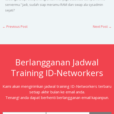
servermu.” Jadi, sudah siap meramu RAM dan swap ala sysadmin
sejati?
←
Previous Post
Next Post
→
Berlangganan Jadwal
Training ID-Networkers
Kami akan mengirimkan jadwal training ID-Networkers terbaru
setiap akhir bulan ke email anda.
Tenang! anda dapat berhenti berlangganan email kapanpun.