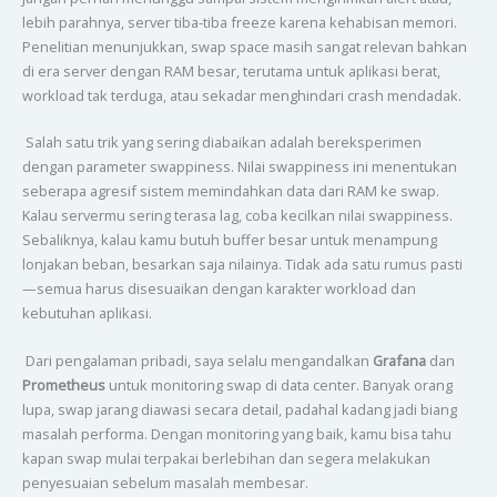
lebih parahnya, server tiba-tiba freeze karena kehabisan memori.
Penelitian menunjukkan, swap space masih sangat relevan bahkan
di era server dengan RAM besar, terutama untuk aplikasi berat,
workload tak terduga, atau sekadar menghindari crash mendadak.
Salah satu trik yang sering diabaikan adalah bereksperimen
dengan parameter swappiness. Nilai swappiness ini menentukan
seberapa agresif sistem memindahkan data dari RAM ke swap.
Kalau servermu sering terasa lag, coba kecilkan nilai swappiness.
Sebaliknya, kalau kamu butuh buffer besar untuk menampung
lonjakan beban, besarkan saja nilainya. Tidak ada satu rumus pasti
—semua harus disesuaikan dengan karakter workload dan
kebutuhan aplikasi.
Dari pengalaman pribadi, saya selalu mengandalkan
Grafana
dan
Prometheus
untuk monitoring swap di data center. Banyak orang
lupa, swap jarang diawasi secara detail, padahal kadang jadi biang
masalah performa. Dengan monitoring yang baik, kamu bisa tahu
kapan swap mulai terpakai berlebihan dan segera melakukan
penyesuaian sebelum masalah membesar.