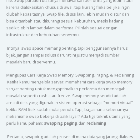
file. Swap partition biasanya menawarkan performa yang lebih stabil
karena dialokasikan khusus di awal, tapi kurang fleksibel jika ingin
diubah kapasitasnya. Swap file, di sisi lain, lebih mudah diatur dan
bisa ditambah atau dikurangi sesuai kebutuhan, meski kadang
sedikit lebih lambat dalam performa. Pilihlah sesuai dengan
infrastruktur dan kebutuhan servermu.
Intinya, swap space memang penting, tapi penggunaannya harus
bijak. Jangan sampai solusi darurat ini justru menjadi sumber
masalah baru di servermu.
Mengupas Cara Kerja Swap Memory: Swapping, Paging, & Reclaiming
Ketika kamu mengelola server, memahami cara kerja swap memory
sangat penting untuk mengoptimalkan performa dan mencegah
masalah seperti crash atau freeze. Swap memory sendiri adalah
area di disk yang digunakan sistem operasi sebagai “memori virtual”
ketika RAM fisik sudah mulai penuh. Tapi, bagaimana sebenarnya
mekanisme swap bekerja di balik layar? Ada tiga teknik utama yang
perlu kamu pahami:
swapping
,
paging
, dan
reclaiming
.
Pertama, swapping adalah proses di mana data yang jarang diakses