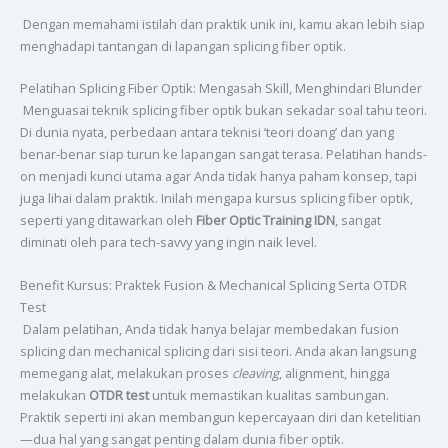
Dengan memahami istilah dan praktik unik ini, kamu akan lebih siap
menghadapi tantangan di lapangan splicing fiber optik.
Pelatihan Splicing Fiber Optik: Mengasah Skill, Menghindari Blunder
Menguasai teknik splicing fiber optik bukan sekadar soal tahu teori.
Di dunia nyata, perbedaan antara teknisi ‘teori doang’ dan yang
benar-benar siap turun ke lapangan sangat terasa. Pelatihan hands-
on menjadi kunci utama agar Anda tidak hanya paham konsep, tapi
juga lihai dalam praktik. Inilah mengapa kursus splicing fiber optik,
seperti yang ditawarkan oleh
Fiber Optic Training IDN
, sangat
diminati oleh para tech-savvy yang ingin naik level.
Benefit Kursus: Praktek Fusion & Mechanical Splicing Serta OTDR
Test
Dalam pelatihan, Anda tidak hanya belajar membedakan fusion
splicing dan mechanical splicing dari sisi teori. Anda akan langsung
memegang alat, melakukan proses
cleaving
, alignment, hingga
melakukan
OTDR test
untuk memastikan kualitas sambungan.
Praktik seperti ini akan membangun kepercayaan diri dan ketelitian
—dua hal yang sangat penting dalam dunia fiber optik.