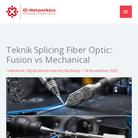
Skip
MAI
to
content
MEN
Teknik Splicing Fiber Optic:
Fusion vs Mechanical
/
Network
/ By
Budiman Hendry Rudolep
/
14 November 2025