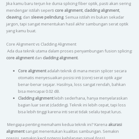
Jika kamu baru terjun ke dunia splicing fiber optik, pasti akan sering
mendengar istilah seperti
core alignment
,
cladding alignment
,
cleaving
, dan
sleeve pelindung
. Semua istilah ini bukan sekadar
jargon, tapi sangat menentukan hasil akhir sambungan serat optik
yang kamu buat.
Core Alignment vs Cladding Alignment
Ada dua teknik utama dalam proses penyambungan fusion splicing:
core alignment
dan
cladding alignment
.
Core alignment
adalah teknik di mana mesin splicer secara
otomatis menyesuaikan posisi inti (core) serat optik agar
benar-benar sejajar. Hasilnya, loss sangat rendah, bahkan
bisa mencapai 0.02 dB.
Cladding alignment
lebih sederhana, hanya menyelaraskan
bagian luar serat (cladding). Teknik ini lebih cepat, tapi loss
bisa lebih tinggi karena inti serat tidak selalu tepat lurus.
Mengapa penting memahami kedua teknik ini? Karena
akurasi
alignment
sangat menentukan kualitas sambungan. Semakin
presisi, semakin kecil potensi kehilangan sinyal (loss).