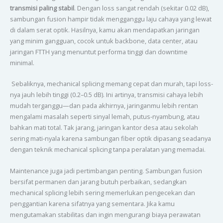
transmisi paling stabil
. Dengan loss sangat rendah (sekitar 0.02 dB),
sambungan fusion hampir tidak mengganggu laju cahaya yang lewat
di dalam serat optik. Hasilnya, kamu akan mendapatkan jaringan
yang minim gangguan, cocok untuk backbone, data center, atau
jaringan FTTH yang menuntut performa tinggi dan downtime
minimal.
Sebaliknya, mechanical splicing memang cepat dan murah, tapi loss-
nya jauh lebih tinggi (0.2–0.5 dB). Ini artinya, transmisi cahaya lebih
mudah terganggu—dan pada akhirnya, jaringanmu lebih rentan
mengalami masalah seperti sinyal lemah, putus-nyambung, atau
bahkan mati total. Tak jarang, jaringan kantor desa atau sekolah
sering mati-nyala karena sambungan fiber optik dipasang seadanya
dengan teknik mechanical splicing tanpa peralatan yang memadai.
Maintenance juga jadi pertimbangan penting. Sambungan fusion
bersifat permanen dan jarang butuh perbaikan, sedangkan
mechanical splicing lebih sering memerlukan pengecekan dan
penggantian karena sifatnya yang sementara. Jika kamu
mengutamakan stabilitas dan ingin mengurangi biaya perawatan