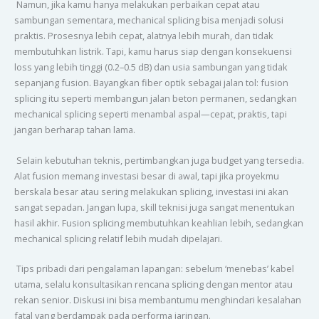
Namun, jika kamu hanya melakukan perbaikan cepat atau
sambungan sementara, mechanical splicing bisa menjadi solusi
praktis. Prosesnya lebih cepat, alatnya lebih murah, dan tidak
membutuhkan listrik. Tapi, kamu harus siap dengan konsekuensi
loss yang lebih tinggi (0.2–0.5 dB) dan usia sambungan yang tidak
sepanjang fusion. Bayangkan fiber optik sebagai jalan tol: fusion
splicing itu seperti membangun jalan beton permanen, sedangkan
mechanical splicing seperti menambal aspal—cepat, praktis, tapi
jangan berharap tahan lama.
Selain kebutuhan teknis, pertimbangkan juga budget yang tersedia.
Alat fusion memang investasi besar di awal, tapi jika proyekmu
berskala besar atau sering melakukan splicing, investasi ini akan
sangat sepadan. Jangan lupa, skill teknisi juga sangat menentukan
hasil akhir. Fusion splicing membutuhkan keahlian lebih, sedangkan
mechanical splicing relatif lebih mudah dipelajari.
Tips pribadi dari pengalaman lapangan: sebelum ‘menebas’ kabel
utama, selalu konsultasikan rencana splicing dengan mentor atau
rekan senior. Diskusi ini bisa membantumu menghindari kesalahan
fatal yang berdampak pada performa jaringan.