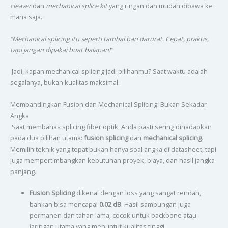
cleaver
dan
mechanical splice kit
yang ringan dan mudah dibawa ke
mana saja.
“Mechanical splicing itu seperti tambal ban darurat. Cepat, praktis,
tapi jangan dipakai buat balapan!”
Jadi, kapan mechanical splicing jadi pilihanmu? Saat waktu adalah
segalanya, bukan kualitas maksimal.
Membandingkan Fusion dan Mechanical Splicing: Bukan Sekadar
Angka
Saat membahas splicing fiber optik, Anda pasti sering dihadapkan
pada dua pilihan utama:
fusion splicing
dan
mechanical splicing
.
Memilih teknik yang tepat bukan hanya soal angka di datasheet, tapi
juga mempertimbangkan kebutuhan proyek, biaya, dan hasil jangka
panjang.
Fusion Splicing
dikenal dengan loss yang sangat rendah,
bahkan bisa mencapai
0.02 dB
. Hasil sambungan juga
permanen dan tahan lama, cocok untuk backbone atau
jaringan utama yang menuntut kualitas tinggi.