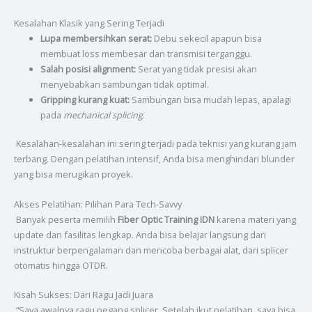
Kesalahan Klasik yang Sering Terjadi
Lupa membersihkan serat:
Debu sekecil apapun bisa
membuat loss membesar dan transmisi terganggu.
Salah posisi alignment:
Serat yang tidak presisi akan
menyebabkan sambungan tidak optimal.
Gripping kurang kuat:
Sambungan bisa mudah lepas, apalagi
pada
mechanical splicing
.
Kesalahan-kesalahan ini sering terjadi pada teknisi yang kurang jam
terbang. Dengan pelatihan intensif, Anda bisa menghindari blunder
yang bisa merugikan proyek.
Akses Pelatihan: Pilihan Para Tech-Savvy
Banyak peserta memilih
Fiber Optic Training IDN
karena materi yang
update dan fasilitas lengkap. Anda bisa belajar langsung dari
instruktur berpengalaman dan mencoba berbagai alat, dari splicer
otomatis hingga OTDR.
Kisah Sukses: Dari Ragu Jadi Juara
“Saya awalnya ragu pegang splicer. Setelah ikut pelatihan, saya bisa