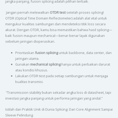
jangka panjang, fusion splicing adalah pilihan terbaik.
Jangan pernah melewatkan
OTDR test
setelah proses splicing!
OTDR (Optical Time Domain Reflectometer) adalah alat vital untuk
mengukur kualitas sambungan dan mendeteksi titik loss secara
akurat. Dengan OTDR, kamu bisa memastikan bahwa hasil splicing—
baik fusion maupun mechanical—benar-benar layak digunakan
sebelum jaringan dioperasikan.
Prioritaskan
fusion splicing
untuk backbone, data center, dan
jaringan utama.
Gunakan
mechanical splicing
hanya untuk perbaikan darurat
atau kondisi khusus.
Lakukan OTDR test pada setiap sambungan untuk menjaga
kualitas transmisi.
“Transmission stability bukan sekadar angka loss di datasheet, tapi
investasi jangka panjang untuk performa jaringan yang andal.”
Istilah dan Praktik Unik di Dunia Splicing: Dari Core Alignment Sampai
Sleeve Pelindung