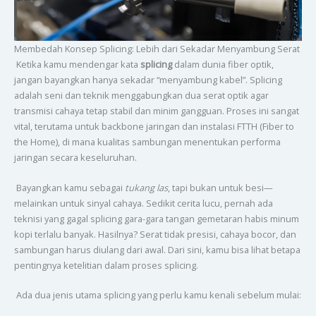
Membedah Konsep Splicing: Lebih dari Sekadar Menyambung Serat
Ketika kamu mendengar kata
splicing
dalam dunia fiber optik,
jangan bayangkan hanya sekadar “menyambung kabel”. Splicing
adalah seni dan teknik menggabungkan dua serat optik agar
transmisi cahaya tetap stabil dan minim gangguan. Proses ini sangat
vital, terutama untuk backbone jaringan dan instalasi FTTH (Fiber to
the Home), di mana kualitas sambungan menentukan performa
jaringan secara keseluruhan.
Bayangkan kamu sebagai
tukang las
, tapi bukan untuk besi—
melainkan untuk sinyal cahaya. Sedikit cerita lucu, pernah ada
teknisi yang gagal splicing gara-gara tangan gemetaran habis minum
kopi terlalu banyak. Hasilnya? Serat tidak presisi, cahaya bocor, dan
sambungan harus diulang dari awal. Dari sini, kamu bisa lihat betapa
pentingnya ketelitian dalam proses splicing.
Ada dua jenis utama splicing yang perlu kamu kenali sebelum mulai: