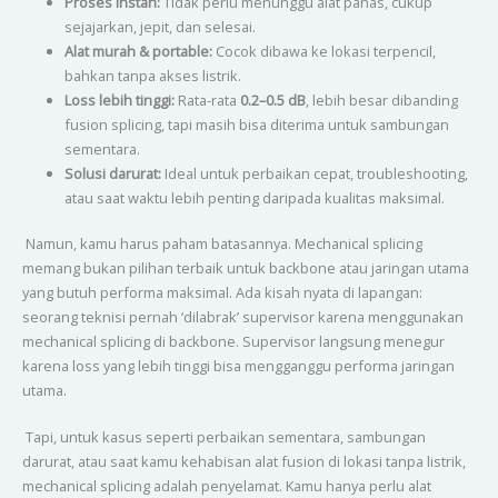
Proses instan:
Tidak perlu menunggu alat panas, cukup
sejajarkan, jepit, dan selesai.
Alat murah & portable:
Cocok dibawa ke lokasi terpencil,
bahkan tanpa akses listrik.
Loss lebih tinggi:
Rata-rata
0.2–0.5 dB
, lebih besar dibanding
fusion splicing, tapi masih bisa diterima untuk sambungan
sementara.
Solusi darurat:
Ideal untuk perbaikan cepat, troubleshooting,
atau saat waktu lebih penting daripada kualitas maksimal.
Namun, kamu harus paham batasannya. Mechanical splicing
memang bukan pilihan terbaik untuk backbone atau jaringan utama
yang butuh performa maksimal. Ada kisah nyata di lapangan:
seorang teknisi pernah ‘dilabrak’ supervisor karena menggunakan
mechanical splicing di backbone. Supervisor langsung menegur
karena loss yang lebih tinggi bisa mengganggu performa jaringan
utama.
Tapi, untuk kasus seperti perbaikan sementara, sambungan
darurat, atau saat kamu kehabisan alat fusion di lokasi tanpa listrik,
mechanical splicing adalah penyelamat. Kamu hanya perlu alat