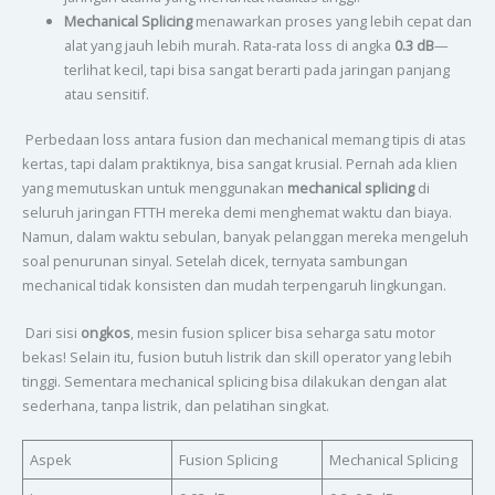
Mechanical Splicing
menawarkan proses yang lebih cepat dan
alat yang jauh lebih murah. Rata-rata loss di angka
0.3 dB
—
terlihat kecil, tapi bisa sangat berarti pada jaringan panjang
atau sensitif.
Perbedaan loss antara fusion dan mechanical memang tipis di atas
kertas, tapi dalam praktiknya, bisa sangat krusial. Pernah ada klien
yang memutuskan untuk menggunakan
mechanical splicing
di
seluruh jaringan FTTH mereka demi menghemat waktu dan biaya.
Namun, dalam waktu sebulan, banyak pelanggan mereka mengeluh
soal penurunan sinyal. Setelah dicek, ternyata sambungan
mechanical tidak konsisten dan mudah terpengaruh lingkungan.
Dari sisi
ongkos
, mesin fusion splicer bisa seharga satu motor
bekas! Selain itu, fusion butuh listrik dan skill operator yang lebih
tinggi. Sementara mechanical splicing bisa dilakukan dengan alat
sederhana, tanpa listrik, dan pelatihan singkat.
Aspek
Fusion Splicing
Mechanical Splicing