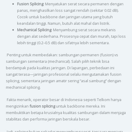
Fusion Splicing
: Menyatukan serat secara permanen dengan
panas, menghasilkan loss sangat rendah (sekitar 0.02 dB).
Cocok untuk backbone dan jaringan utama yang butuh
keandalan tinggi. Namun, butuh alat mahal dan listrik.
Mechanical Splicing
: Menyambung serat secara mekanis
dengan alat sederhana. Prosesnya cepat dan murah, tapi loss
lebih tinggi (0.2–0.5 dB) dan sifatnya lebih sementara.
Penting untuk membedakan: sambungan permanen (fusion) vs
sambungan sementara (mechanical). Salah pilih teknik bisa
berdampak pada kualitas jaringan. Di lapangan, perbedaan ini
sangat terasa—jaringan profesional selalu mengutamakan fusion
splicing, sementara jaringan amatir sering “asal sambung” dengan
mechanical splicing.
Fakta menarik, operator besar di Indonesia seperti Telkom hanya
mengizinkan
fusion splicing
untuk backbone mereka. Ini
membuktikan betapa krusialnya kualitas sambungan dalam menjaga
stabilitas dan performa jaringan berskala besar.
Jadi, splicing bukan sekadar menyambung serat, tapi juga menjaga