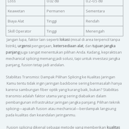
Loss
0.02 dB
0.2–0.5 dB
Keawetan
Permanen
Sementara
Biaya Alat
Tinggi
Rendah
Skill Operator
Tinggi
Menengah
Jangan lupa, faktor lain seperti
lokasi
(misal di area terpencil tanpa
listrik),
urgensi
pengerjaan,
ketersediaan alat
, dan
tujuan jangka
panjang
juga sangat menentukan pilihan Anda. Kadang, kepraktisan
mechanical splicing memang jadi solusi, tapi untuk investasi jangka
panjang, fusion tetap jadi andalan.
Stabilitas Transmisi: Dampak Pilihan Splicing ke Kualitas Jaringan
Kamu tentu tidak ingin jaringan backbone sering bermasalah hanya
karena sambungan fiber optik yang kurang baik, bukan? Stabilitas
transmisi adalah faktor utama yang sering diabaikan dalam
pembangunan infrastruktur jaringan jangka panjang. Pilihan teknik
splicing—apakah fusion atau mechanical—berdampak langsung
pada kualitas dan keandalan jaringanmu.
Fusion splicing dikenal sebagai metode yang memberikan
kualitas