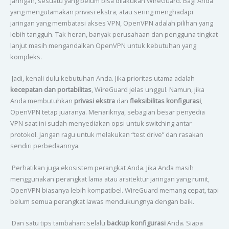
jaringan, sesuatu yang belum bisa dilakukan WireGuard. Bagi Anda
yang mengutamakan privasi ekstra, atau sering menghadapi
jaringan yang membatasi akses VPN, OpenVPN adalah pilihan yang
lebih tangguh. Tak heran, banyak perusahaan dan pengguna tingkat
lanjut masih mengandalkan OpenVPN untuk kebutuhan yang
kompleks.
Jadi, kenali dulu kebutuhan Anda. Jika prioritas utama adalah
kecepatan dan portabilitas
, WireGuard jelas unggul. Namun, jika
Anda membutuhkan
privasi ekstra
dan
fleksibilitas konfigurasi
,
OpenVPN tetap juaranya. Menariknya, sebagian besar penyedia
VPN saat ini sudah menyediakan opsi untuk switching antar
protokol. Jangan ragu untuk melakukan “test drive” dan rasakan
sendiri perbedaannya.
Perhatikan juga ekosistem perangkat Anda. Jika Anda masih
menggunakan perangkat lama atau arsitektur jaringan yang rumit,
OpenVPN biasanya lebih kompatibel. WireGuard memang cepat, tapi
belum semua perangkat lawas mendukungnya dengan baik.
Dan satu tips tambahan: selalu
backup konfigurasi
Anda. Siapa