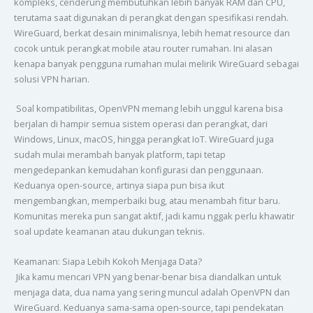
kompleks, cenderung membutuhkan lebih banyak RAM dan CPU,
terutama saat digunakan di perangkat dengan spesifikasi rendah.
WireGuard, berkat desain minimalisnya, lebih hemat resource dan
cocok untuk perangkat mobile atau router rumahan. Ini alasan
kenapa banyak pengguna rumahan mulai melirik WireGuard sebagai
solusi VPN harian.
Soal kompatibilitas, OpenVPN memang lebih unggul karena bisa
berjalan di hampir semua sistem operasi dan perangkat, dari
Windows, Linux, macOS, hingga perangkat IoT. WireGuard juga
sudah mulai merambah banyak platform, tapi tetap
mengedepankan kemudahan konfigurasi dan penggunaan.
Keduanya open-source, artinya siapa pun bisa ikut
mengembangkan, memperbaiki bug, atau menambah fitur baru.
Komunitas mereka pun sangat aktif, jadi kamu nggak perlu khawatir
soal update keamanan atau dukungan teknis.
Keamanan: Siapa Lebih Kokoh Menjaga Data?
Jika kamu mencari VPN yang benar-benar bisa diandalkan untuk
menjaga data, dua nama yang sering muncul adalah OpenVPN dan
WireGuard. Keduanya sama-sama open-source, tapi pendekatan