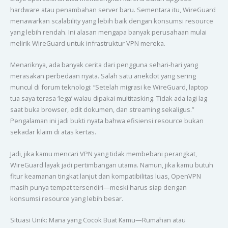
hardware atau penambahan server baru. Sementara itu, WireGuard
menawarkan scalability yang lebih baik dengan konsumsi resource
yang lebih rendah. Ini alasan mengapa banyak perusahaan mulai
melirik WireGuard untuk infrastruktur VPN mereka.
Menariknya, ada banyak cerita dari pengguna sehari-hari yang
merasakan perbedaan nyata. Salah satu anekdot yang sering
muncul di forum teknologi: “Setelah migrasi ke WireGuard, laptop
tua saya terasa ‘lega’ walau dipakai multitasking. Tidak ada lagi lag
saat buka browser, edit dokumen, dan streaming sekaligus.”
Pengalaman ini jadi bukti nyata bahwa efisiensi resource bukan
sekadar klaim di atas kertas.
Jadi, jika kamu mencari VPN yang tidak membebani perangkat,
WireGuard layak jadi pertimbangan utama. Namun, jika kamu butuh
fitur keamanan tingkat lanjut dan kompatibilitas luas, OpenVPN
masih punya tempat tersendiri—meski harus siap dengan
konsumsi resource yang lebih besar.
Situasi Unik: Mana yang Cocok Buat Kamu—Rumahan atau