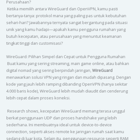
Perusahaan?
Ketika memilih antara WireGuard dan OpenVPN, kamu pasti
bertanya-tanya: protokol mana yang paling pas untuk kebutuhan
sehari-hari? Jawabannya ternyata sangat bergantung pada situasi
unik yang kamu hadapi—apakah kamu pengguna rumahan yang
butuh kecepatan, atau perusahaan yang menuntut keamanan
tingkat tinggi dan customisasi?
WireGuard: Pilihan Simpel dan Cepat untuk Pengguna Rumahan
Buat kamu yang sering streaming, main game online, atau bahkan
digital nomad yang sering berpindah jaringan,
WireGuard
menawarkan solusi VPN yang ringan dan mudah dipasang. Dengan
kode yang jauh lebih ramping dibanding OpenVPN (hanya sekitar
4.000 baris kode), WireGuard lebih mudah diaudit dan cenderung
lebih cepat dalam proses koneksi.
Research shows, kecepatan WireGuard memang terasa unggul
berkat penggunaan UDP dan proses handshake yang lebih
sederhana. Ini membuatnya ideal untuk device-to-device
connection, seperti akses remote ke jaringan rumah saat kamu
sedang di luar kota. Selain itu, penggunaan resource seperti RAM