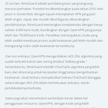
Di sisi lain, WireGuard adalah pendatang baru yang langsung
mencuri perhatian. Protokol ini dikembangkan pada tahun 2015 oleh
Jason A. Donenfeld, dengan tujuan menciptakan VPN yang jauh
lebih ringan, cepat, dan mudah dikonfigurasi dibandingkan
pendahulunya. WireGuard memangkas kompleksitas dengan hanya
sekitar 4.000 baris kode, bandingkan dengan OpenVPN yang punya
lebih dari 70.000 baris kode. Penelitian menunjukkan, kode yang
lebih sedikit membuat proses audit keamanan jadi lebih mudah dan
mengurangi risiko celah keamanan tersembunyi.
Dari sisi enkripsi, OpenVPN mengandalkan AES-256, algoritma yang
sudah terbukti kokoh dan sering disebut “military-grade.”
Sementara itu, WireGuard memilih ChaCha20, algoritma yang lebih
baru dan dirancang untuk kecepatan tinggi tanpa mengorbankan
keamanan. Studi terbaru menyebutkan bahwa ChaCha20 dianggap
setara dengan AES-256 dalam hal kekuatan enkripsi, meski
pendekatannya berbeda.
Kamu juga akan menemukan perbedaan besar dalam hal
penggunaan resource. OpenVPN, dengan kode yang lebih