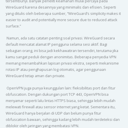
tersembunyi. Banyak peneliti keamanan mulai percaya pada
WireGuard karena desainnya yang minimalis dan efisien. Seperti
yang ditulis oleh beberapa sumber, “WireGuard’s simplicity makes it
easier to audit and potentially more secure due to reduced attack
surface.”
Namun, ada satu catatan penting soal privasi. WireGuard secara
default mencatat alamat IP pengguna selama sesi aktif. Bagi
sebagian orang, ini bisa jadi kekhawatiran tersendiri, terutama jika
kamu sangat peduli dengan anonimitas. Beberapa penyedia VPN
memang menambahkan lapisan privasi ekstra, seperti mekanisme
rotasi IP atau penghapusan log otomatis, agar penggunaan
WireGuard tetap aman dan private.
OpenVPN juga punya keunggulan lain: fleksibilitas port dan fitur
obfuscation. Dengan dukungan port TCP 443, OpenVPN bisa
menyamar seperti lalu lintas HTTPS biasa, sehingga lebih mudah
melewati firewall atau sensor internet yang ketat. Sementara itu,
WireGuard hanya berjalan di UDP dan belum punya fitur
obfuscation bawaan, sehingga kadang lebih mudah terdeteksi dan
diblokir oleh jaringan yang membatasi VPN.