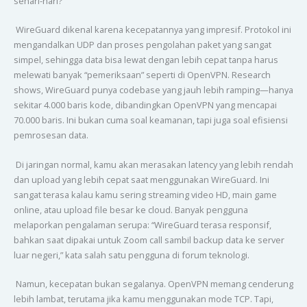
sehari-hari?
WireGuard dikenal karena kecepatannya yang impresif. Protokol ini
mengandalkan UDP dan proses pengolahan paket yang sangat
simpel, sehingga data bisa lewat dengan lebih cepat tanpa harus
melewati banyak “pemeriksaan” seperti di OpenVPN. Research
shows, WireGuard punya codebase yang jauh lebih ramping—hanya
sekitar 4.000 baris kode, dibandingkan OpenVPN yang mencapai
70.000 baris. Ini bukan cuma soal keamanan, tapi juga soal efisiensi
pemrosesan data.
Di jaringan normal, kamu akan merasakan latency yang lebih rendah
dan upload yang lebih cepat saat menggunakan WireGuard. Ini
sangat terasa kalau kamu sering streaming video HD, main game
online, atau upload file besar ke cloud. Banyak pengguna
melaporkan pengalaman serupa: “WireGuard terasa responsif,
bahkan saat dipakai untuk Zoom call sambil backup data ke server
luar negeri,” kata salah satu pengguna di forum teknologi.
Namun, kecepatan bukan segalanya. OpenVPN memang cenderung
lebih lambat, terutama jika kamu menggunakan mode TCP. Tapi,