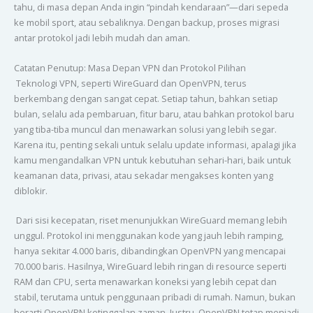
tahu, di masa depan Anda ingin “pindah kendaraan”—dari sepeda
ke mobil sport, atau sebaliknya. Dengan backup, proses migrasi
antar protokol jadi lebih mudah dan aman.
Catatan Penutup: Masa Depan VPN dan Protokol Pilihan
Teknologi VPN, seperti WireGuard dan OpenVPN, terus
berkembang dengan sangat cepat. Setiap tahun, bahkan setiap
bulan, selalu ada pembaruan, fitur baru, atau bahkan protokol baru
yang tiba-tiba muncul dan menawarkan solusi yang lebih segar.
Karena itu, penting sekali untuk selalu update informasi, apalagi jika
kamu mengandalkan VPN untuk kebutuhan sehari-hari, baik untuk
keamanan data, privasi, atau sekadar mengakses konten yang
diblokir.
Dari sisi kecepatan, riset menunjukkan WireGuard memang lebih
unggul. Protokol ini menggunakan kode yang jauh lebih ramping,
hanya sekitar 4.000 baris, dibandingkan OpenVPN yang mencapai
70.000 baris. Hasilnya, WireGuard lebih ringan di resource seperti
RAM dan CPU, serta menawarkan koneksi yang lebih cepat dan
stabil, terutama untuk penggunaan pribadi di rumah. Namun, bukan
berarti OpenVPN ketinggalan zaman. Justru, OpenVPN tetap menjadi