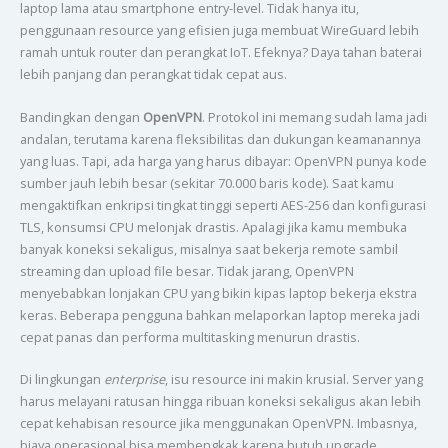
laptop lama atau smartphone entry-level. Tidak hanya itu,
penggunaan resource yang efisien juga membuat WireGuard lebih
ramah untuk router dan perangkat IoT. Efeknya? Daya tahan baterai
lebih panjang dan perangkat tidak cepat aus.
Bandingkan dengan
OpenVPN
. Protokol ini memang sudah lama jadi
andalan, terutama karena fleksibilitas dan dukungan keamanannya
yang luas. Tapi, ada harga yang harus dibayar: OpenVPN punya kode
sumber jauh lebih besar (sekitar 70.000 baris kode). Saat kamu
mengaktifkan enkripsi tingkat tinggi seperti AES-256 dan konfigurasi
TLS, konsumsi CPU melonjak drastis. Apalagi jika kamu membuka
banyak koneksi sekaligus, misalnya saat bekerja remote sambil
streaming dan upload file besar. Tidak jarang, OpenVPN
menyebabkan lonjakan CPU yang bikin kipas laptop bekerja ekstra
keras. Beberapa pengguna bahkan melaporkan laptop mereka jadi
cepat panas dan performa multitasking menurun drastis.
Di lingkungan
enterprise
, isu resource ini makin krusial. Server yang
harus melayani ratusan hingga ribuan koneksi sekaligus akan lebih
cepat kehabisan resource jika menggunakan OpenVPN. Imbasnya,
biaya operasional bisa membengkak karena butuh upgrade