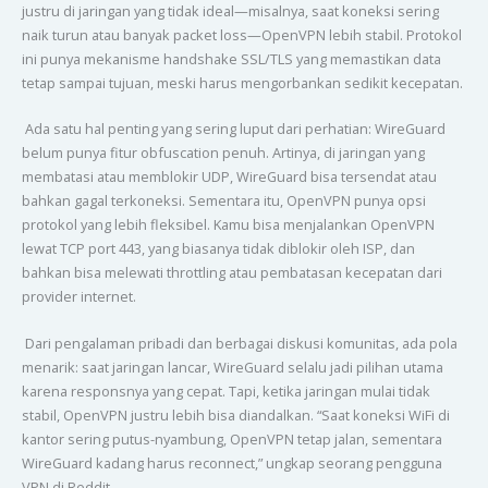
justru di jaringan yang tidak ideal—misalnya, saat koneksi sering
naik turun atau banyak packet loss—OpenVPN lebih stabil. Protokol
ini punya mekanisme handshake SSL/TLS yang memastikan data
tetap sampai tujuan, meski harus mengorbankan sedikit kecepatan.
Ada satu hal penting yang sering luput dari perhatian: WireGuard
belum punya fitur obfuscation penuh. Artinya, di jaringan yang
membatasi atau memblokir UDP, WireGuard bisa tersendat atau
bahkan gagal terkoneksi. Sementara itu, OpenVPN punya opsi
protokol yang lebih fleksibel. Kamu bisa menjalankan OpenVPN
lewat TCP port 443, yang biasanya tidak diblokir oleh ISP, dan
bahkan bisa melewati throttling atau pembatasan kecepatan dari
provider internet.
Dari pengalaman pribadi dan berbagai diskusi komunitas, ada pola
menarik: saat jaringan lancar, WireGuard selalu jadi pilihan utama
karena responsnya yang cepat. Tapi, ketika jaringan mulai tidak
stabil, OpenVPN justru lebih bisa diandalkan. “Saat koneksi WiFi di
kantor sering putus-nyambung, OpenVPN tetap jalan, sementara
WireGuard kadang harus reconnect,” ungkap seorang pengguna
VPN di Reddit.