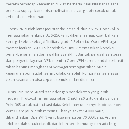
mereka terhadap keamanan cukup berbeda. Mari kita bahas satu
per satu supaya kamu bisa melihat mana yang lebih cocok untuk
kebutuhan sehari-hari.
OpenVPN sudah lama jadi standar emas di dunia VPN. Protokol ini
menggunakan enkripsi AES-256 yang dikenal sangat kuat, bahkan
sering disebut sebagai “military-grade”. Selain itu, OpenVPN juga
memanfaatkan SSL/TLS handshake untuk memastikan koneksi
benar-benar aman dari awal hingga akhir. Banyak perusahaan besar
dan penyedia layanan VPN memilih OpenVPN karena sudah terbukti
tahan banting menghadapi berbagai serangan siber. Audit
keamanan pun sudah sering dilakukan oleh komunitas, sehingga
celah keamanan bisa cepat ditemukan dan ditambal.
Di sisi lain, WireGuard hadir dengan pendekatan yang lebih
modern. Protokol ini menggunakan ChaCha20 untuk enkripsi dan
Poly1305 untuk autentikasi data. Kelebihan utamanya, kode sumber
WireGuard jauh lebih ramping—hanya sekitar 4.000 baris,
dibandingkan OpenVPN yang bisa mencapai 70.000 baris. Artinya,
lebih mudah untuk diaudit dan lebih kecil kemungkinan ada bug