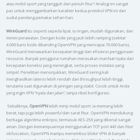
atau mobil sport yang tangguh dan penuh fitur? Analogi ini sangat
pas untuk menggambarkan karakter kedua protokol VPN ini dari
sudut pandang pemakai sehari-hari.
WireGuard
itu seperti sepeda lipat. Ia ringan, mudah digunakan, dan
minim perawatan. Dengan kode yang jauh lebih ramping (sekitar
4.000 baris kode dibanding OpenVPN yang mencapai 70.000 baris),
WireGuard menawarkan kecepatan tinggi dan efisiensi penggunaan
resource. Banyak pengguna rumahan merasakan manfaat nyata dari
kecepatan koneksi yang meningkat, serta proses instalasi yang
simpel. Penelitian menunjukkan, WireGuard sering kali
menghasilkan latensi lebih rendah dan throughput lebih tinggi,
terutama saat digunakan di jaringan yang stabil. Cocok untuk Anda
yang ingin VPN “nyala dan jalan”, tanpa ribet konfigurasi.
Sebaliknya,
OpenVPN
lebih mirip mobil sport. Ia memang lebih
berat, tapi juga lebih
powerful
dan sarat fitur. OpenVPN mendukung
berbagai algoritma enkripsi, termasuk AES-256 yang dikenal sangat
aman. Dengan kemampuannya menggunakan TCP port 443 dan fitur
obfuscation, OpenVPN mampu menembus blokir VPN di banyak